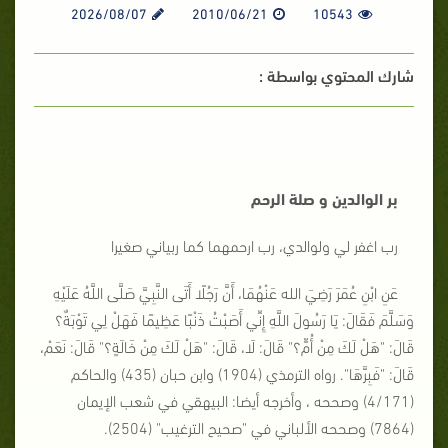
2026/08/07
2010/06/21
10543
شارك المحتوي بواسطة :
بر الوالدين و صلة الرحم
رب اغفر لي ولوالدي، رب ارحمهما كما ربياني صغيرا
عَنِ ابْنِ عُمَرَ رَضِيَ الله عَنْهُمَا، أَنَّ رَجُلًا أَتَى النَّبِيَّ صَلَّى اللَّهُ عَلَيْهِ
وَسَلَّمَ فَقَالَ: يَا رَسُولَ اللَّهِ إِنِّي أَصَبْتُ ذَنْبًا عَظِيمًا فَهَلْ لِي تَوْبَةٌ؟
قَالَ: "هَلْ لَكَ مِنْ أُمٍّ؟" قَالَ: لَا، قَالَ: "هَلْ لَكَ مِنْ خَالَةٍ؟" قَالَ: نَعَمْ،
قَالَ: "فَبِرَّهَا". رواه الترمذي (1904) وابن حبان (435) والحاكم
(4/171) وصححه ، وأخرجه أيضا: البيهقي في شعب الإيمان
(7864) وصححه الألباني في "صحيح الترغيب" (2504).