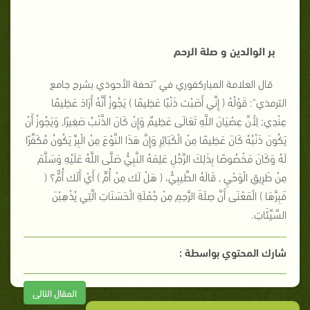
بر الوالدين و صلة الرحم
قال العلامة المباركفوري في "تحفة الأحوذي بشرح جامع
الترمذي": قَوْلُهُ ( إِنِّي أَصَبْت ذَنْبًا عَظِيمًا ) يَجُوزُ أَنَّهُ أَرَادَ عَظِيمًا
عِنْدِي; لِأَنَّ عِصْيَانَ اللَّهِ تَعَالَى عَظِيمٌ وَإِنْ كَانَ الذَّنْبُ صَغِيرًا, وَيَجُوزُ أَنْ
يَكُونَ ذَنْبُهُ كَانَ عَظِيمًا مِنْ الْكَبَائِرِ وَإِنَّ هَذَا النَّوْعَ مِنْ الْبِرِّ يَكُونُ مُكَفِّرًا
لَهُ وَكَانَ مَخْصُوصًا بِذَلِكَ الرَّجُلِ عَلِمَهُ النَّبِيُّ صَلَّى اللَّهُ عَلَيْهِ وَسَلَّمَ
مِنْ طَرِيقِ الْوَحْيِ , قَالَهُ الطِّيبِيُّ، ( هَلْ لَك مِنْ أُمٍّ ) أَيْ أَلَك أُمٌّ؟ (
فَبِرَّهَا ) الْمَعْنَى أَنَّ صِلَةَ الرَّحِمِ مِنْ جُمْلَةِ الْحَسَنَاتِ الَّتِي يُذْهِبْنَ
السَّيِّئَاتِ.
شارك المحتوي بواسطة :
المقال التالى