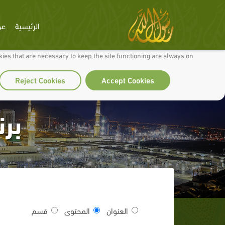
الرئيسية
عن
 to make our site work well for you and so we can continually improve it.
ies that are necessary to keep the site functioning are always on
Reject Cookies
Accept Cookies
برن
العنوان
المحتوى
قسم