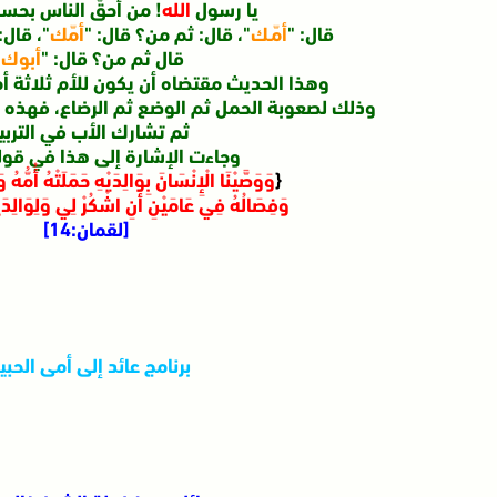
يا رسول
الله
! من أحقُّ الناس بح
قال: "
أمّـك
"، قال: ثم من؟ قال: "
أمّك
"، قال:
قال ثم من؟ قال: "
أبوك
.
وهذا الحديث مقتضاه أن يكون للأم ثلاثة أمث
وذلك لصعوبة الحمل ثم الوضع ثم الرضاع، فهذه تن
ثم تشارك الأب في التربي
وجاءت الإشارة إلى هذا في قوله
{
وَوَصَّيْنَا الْإِنْسَانَ بِوَالِدَيْهِ حَمَلَتْهُ أُمُّهُ
وَفِصَالُهُ فِي عَامَيْنِ أَنِ اشْكُرْ لِي وَلِوَالِدَي
[لقمان:14]
برنامج عائد إلى أمى الحبي