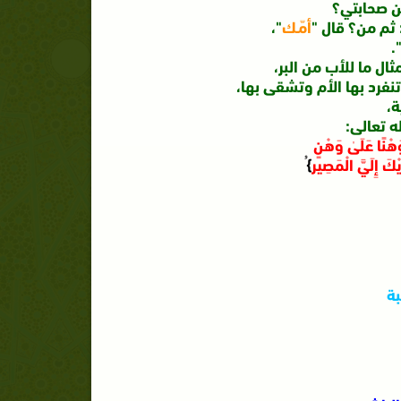
سن صحابتي؟
 ثم من؟ قال "
أمّـك
"،
"
ال ما للأب من البر،
فرد بها الأم وتشقى بها،
ة،
 تعالى:
 وَهْنًا عَلَىٰ وَهْنٍ
ْكَ إِلَيَّ الْمَصِير
}ُ
بة