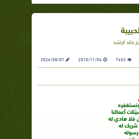
حبيبة
 خالد الراشد
2026/08/07
2010/11/04
7452
ونستغفره
ئات أعمالنا
ل فلا هادي له
 شريك له
ورسوله
حابه