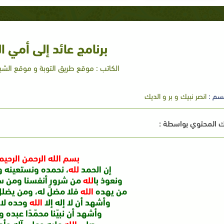
برنامج عائد إلى أمي ال
الكاتب : موقع طريق التوبة و موقع الشيخ
سم :
انصر نبيك و بر و الديك
 المحتوي بواسطة :
بسم الله الرحمن الرحيم
إن الحمد
لله
، نحمده ونستعينه 
ونعوذ با
لله
من شرور أنفسنا ومن سيّ
من يهده
الله
فلا مضلَّ له، ومن يضل
وأشهد أن لا إله إلا
الله
وحده لا
وأشهد أن نبيّنا محمّدًا عبده 
صلى
الله
عليه وعلى آله وأص