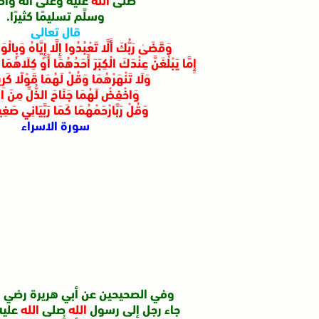
وسلَّم تسليمًا كثيرًا.
قال تعالى
وَقَضَىٰ رَبُّكَ أَلَّا تَعْبُدُوا إِلَّا إِيَّاهُ وَبِالْو
إِمَّا يَبْلُغَنَّ عِنْدَكَ الْكِبَرَ أَحَدُهُمَا أَوْ كِلَاهُمَا
وَلَا تَنْهَرْهُمَا وَقُلْ لَهُمَا قَوْلًا كَر
وَاخْفِضْ لَهُمَا جَنَاحَ الذُّلِّ مِنَ الر
وَقُلْ رَبِّ
ارْحَمْهُمَا كَمَا رَبَّيَانِي صَغِي
سورة الاسراء
وفي الصحيحين عن أبي هريرة رضي
ا
جاء رجل إلى رسول
الله
صلى
الله
عليه