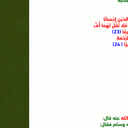
َالِدَيْنِ إِحْسَانًا
 فَلَا تَقُلْ لَهُمَا أُفٍّ
ِيمًا
(23)
َّحْمَةِ
رًا
( 24)
لله
عنه قال:
 وسلم فقال: