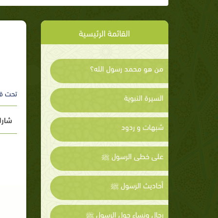
القائمة الرئيسية
من هو محمد رسول الله؟
تحت ق
السيرة النبوية
شارك
شبهات و ردود
على خطى الرسول ﷺ
أحاديث الرسول ﷺ
رجال ونساء حول الرسول ﷺ