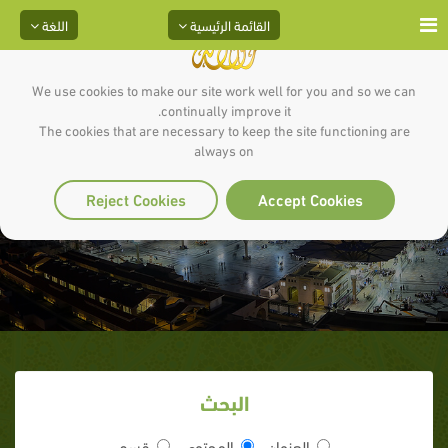
القائمة الرئيسية
اللغة
We use cookies to make our site work well for you and so we can
continually improve it.
The cookies that are necessary to keep the site functioning are
always on
دعاء للوالدين
Reject Cookies
Accept Cookies
البحث
العنوان
المحتوى
قسم