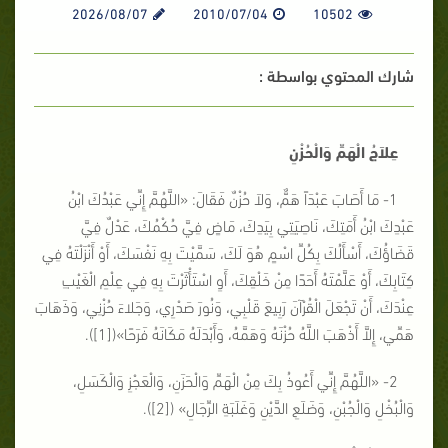
2026/08/07
2010/07/04
10502
شارك المحتوي بواسطة :
عِلاَجُ الْهَمِّ وَالْحُزْنِ
1- مَا أَصَابَ عَبْدَاً هَمٌّ، وَلاَ حُزْنٌ فَقَالَ: «اللَّهُمَّ إِنِّي عَبْدُكَ ابْنُ
عَبْدِكَ ابْنُ أَمَتِكَ، نَاصِيَتِي بِيَدِكَ، مَاضٍ فِيَّ حُكْمُكَ، عَدْلٌ فِيَّ
قَضَاؤُكَ، أَسْأَلُكَ بِكُلِّ اسْمٍ هُوَ لَكَ، سَمَّيْتَ بِهِ نَفْسَكَ، أَوْ أَنْزَلْتَهُ فِي
كِتَابِكَ، أَوْ عَلَّمْتَهُ أَحَدًا مِنْ خَلْقِكَ، أَوِ اسْتَأْثَرْتَ بِهِ فِي عِلْمِ الْغَيْبِ
عِنْدَكَ، أَنْ تَجْعَلَ الْقُرْآنَ رَبِيعَ قَلْبِي، وَنُورَ صَدْرِي، وَجَلاءَ حُزْنِي، وَذَهَابَ
هَمِّي، إِلاَّ أَذْهَبَ اللَّهُ حُزْنَهُ وَهَمَّهُ، وَأَبْدَلَهُ مَكَانَهُ فَرَحًا»([1]).
2- «اللَّهُمَّ إِنِّي أَعُوذُ بِكَ مِنْ الْهَمِّ وَالْحَزَنِ، وَالْعَجْزِ وَالْكَسَلِ،
وَالْبُخْلِ وَالْجُبْنِ، وَضَلَعِ الدَّيْنِ وَغَلَبَةِ الرِّجَالِ» ([2]).