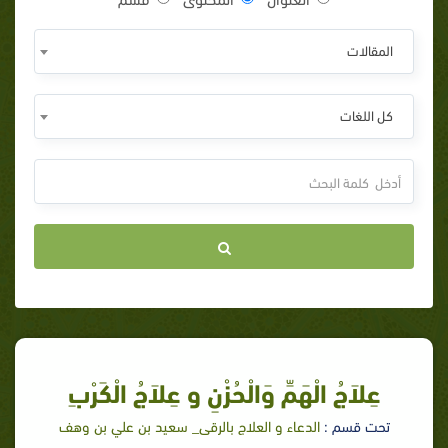
المقالات
كل اللغات
عِلاَجُ الْهَمِّ وَالْحُزْنِ و عِلاَجُ الْكَرْبِ
تحت قسم :
الدعاء و العلاج بالرقى_ سعيد بن علي بن وهف