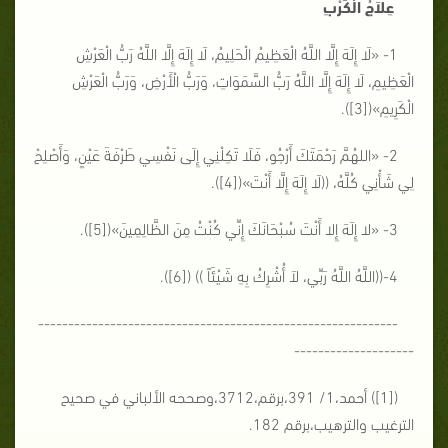
عِلاَجُ الْكَرْبِ
1- «لَا إِلَهَ إِلَّا اللَّهُ الْعَظِيمُ الْحَلِيمُ، لَا إِلَهَ إِلَّا اللَّهُ رَبُّ الْعَرْشِ
الْعَظِيمِ، لَا إِلَهَ إِلَّا اللَّهُ رَبُّ السَّمَوَاتِ، وَرَبُّ الْأَرْضِ، وَرَبُّ الْعَرْشِ
الْكَرِيمِ»([3]).
2- «اللهُمَّ رَحْمَتَكَ أَرْجُو، فَلَا تَكِلْنِي إِلَى نَفْسِي طَرْفَةَ عَيْنٍ، وَأَصْلِحْ
لِي شَأْنِي كُلَّهُ، ((لَا إِلَهَ إِلَّا أَنْتَ»([4]).
3- «لا إِلَهَ إِلا أَنْتَ سُبْحَانَكَ إِنِّي كُنْتُ مِنَ الظَّالِمِينَ»([5]).
4-((اللَّهُ اللَّهُ رَبِّي، لاَ أُشْرِكُ بِهِ شَيْئَاً )) ([6]).
------------------------------------------------------------
--------------------
([1]) أحمد،1/ 391،برقم،3712،وصححه الألباني في صحيح
الترغيب والترهيب،برقم 182.