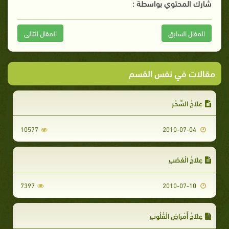
شارك المحتوي بواسطة :
المقال السابق
المقال التالى
مقالات في نفس القسم
عِلاَجُ السِّحْرِ
10577
2010-07-04
عِلاَجُ الْغَضَبِ
7397
2010-07-10
عِلاَجُ أَمْرَاضِ الْقُلُوبِ