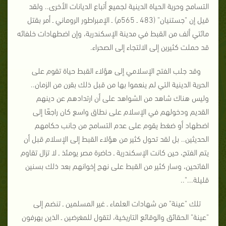
التسامح وحرية الحياة الدينية لجميع أتباع الديانات الأخرى.. ولقد
قيل إن "جستنيان" (483 ـ 565م) ـ الإمبراطور الروماني ـ أمر بقتل
مائتي ألف من القبط في مدينة الإسكندرية، وإن اضطهادات خلفائه
قد حملت كثيرين إلى الالتجاء إلى الصحراء.
وقد جلب الفتح الإسلامي إلى هؤلاء القبط حياة تقوم على
الحرية الدينية التي لم ينعموا بها من قبل ذلك بقرن من الزمان..
وليس هناك شاهد من الشواهد على أن ارتدادهم عن دينهم
القديم ودخولهم في الإسلام على نطاق واسع كان راجعًا إلى
اضطهاد أو ضغط يقوم على عدم التسامح من جانب حكامهم
الحديثين.. بل لقد تحول كثير من هؤلاء القبط إلى الإسلام قبل أن
يتم الفتح، حين كانت الإسكندرية ـ حاضرة مصر يومئذ ـ لا تزال تقاوم
الفاتحين، وسار كثير من القبط على نهج إخوانهم بعد ذلك بسنين
قليلة..."..
تلك "عينة" من شهادات العلماء ـ غير المسلمين ـ تنضم إلى
"عينة" الحقائق والوقائع التاريخية، لتقول للمغرضين ـ الذين يهرفون