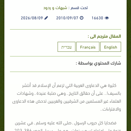
تحت قسم :
شبهات و ردود
2026/08/09
2010/09/07
16630
المقال مترجم الى :
English
Français
עברית
شارك المحتوي بواسطة :
كثيرة هي الدعاوى الغربية التي تزعم أن الإسلام قد أنتشر
بالسيف!.. على أن حقائق التاريخ ـ وهي صلبة عنيدة ـ وشهادات
العلماء غير المسلمين من الشرقيين والغربيين تدحض هذه الدعاوى
والافتراءات..
فضحايا كل حروب الرسول ـ صلى الله عليه وسلم ـ في عشرين
غزوة على امتداد تسع سنوات ـ هم على سبيل الحصر 386ـ 203