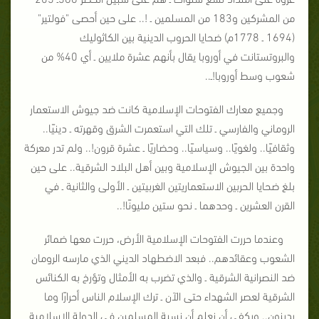
من المشركين و183 من المسلمين ـ !.. على حين أحصى "فولتير"
(1694 ـ 1778م) ضحايا الحروب الدينية بين الكاثوليك
والبروتستانت في أوروبا يقال بأنهم عشرة ملايين ـ أي 40% من
شعوب وسط أوروبا!ـ..
وجميع معارك الفتوحات الإسلامية كانت ضد جيوش الاستعمار
الروماني والفارسي ـ تلك التي استعمرت الشرق وقهرته ـ دينيًا..
وثقافيًا.. ولغويًا.. وسياسيًا.. وحضاريًا ـ عشرة قرون!.. ولم تدر معركة
واحدة بين الجيوش الإسلامية وبين أهل البلاد الشرقية.. على حين
بلغ ضحايا الحربين الاستعماريتين الغربيتين ـ الأولى والثانية ـ في
القرن العشرين ـ وحدهما ـ نحو ستين مليونًا!..
وعندما حررت الفتوحات الإسلامية الأرض، حررت معها ضمائر
الشعوب وعقائدهم.. فبعد الاضطهاد الديني الذي مارسه الرومان
ضد النصرانية الشرقية ـ والذي تضرب به الأمثال وتؤرخ به الكنائس
الشرقية لعصر الشهداء حتى الآن ـ ترك الإسلام الناس أحرارًا وما
يدينون.. ويكفي أن نعلم أن نسبة المسلمين في الدولة الإسلامية