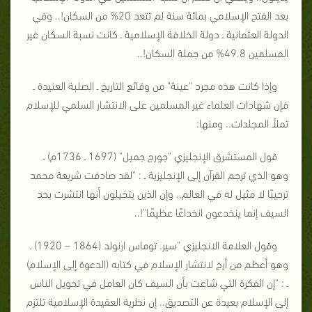
بعد الفتح الإسلامي بمائة سنة لم تتعد 20% من السكان!.. وفي
الدولة العثمانية ـ دولة الخلافة الإسلامية ـ كانت نسبة السكان غير
المسلمين 49.8% من جملة السكان!..
وإذا كانت هذه مجرد "عينة" من وقائع التاريخ ـ الصلبة العنيدة ـ
فإن شهادات العلماء غير المسلمين على الانتشار السلمي للإسلام
تملأ المجلدات.. ومنها:
قول المستشرق الإنجليزي "جورج جميل" (1697 ـ 1736م) ـ
وهو الذي ترجم القرآن إلى الإنجليزية ـ : "لقد صادفت شريعة محمد
ترحيبًا لا مثيل له في العالم.. وإن الذين يتخيلون أنها انتشرت بحد
السيف إنما ينخدعون انخداعًا عظيمًا"!..
وقول العلامة الانجليزي "سير. توماس ارنولد (1864 – 1920) ـ
وهو أعظم من أرخ لانتشار الإسلام في كتابه (الدعوة إلى الإسلام)
ـ : "إن الفكرة التي شاعت بأن السيف كان العامل في تحويل الناس
إلى الإسلام بعيدة عن التصديق.. إن نظرية العقيدة الإسلامية تلتزم