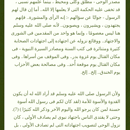
مصدر الوحى - مطلق وكلى ومحيط ، بينما علمهم نسبى ،
قد تخفى عليه الحكمة التى لا يعلمها إلا الله.. أما إن قال لهم
الرسول - جوابًا عن سؤالهم -: إنه الرأى والمشورة.. فإنهم
يجتهدون ، ويشيرون ، ويصوبون.. لأنه صلى الله عليه وسلم
هنا ليس معصومًا ، وإنما هو واحد من المقدمين فى الشورى
والاجتهاد.. ووقائع نزوله عن اجتهاده إلى اجتهادات الصحابة
كثيرة ومتناثرة فى كتب السنة ومصادر السيرة النبوية - فى
مكان القتال يوم غزوة بدر.. وفى الموقف من أسراها.. وفى
مكان القتال يوم موقعة أُحد.. وفى مصالحة بعض الأحزاب
يوم الخندق.. إلخ.. إلخ.
ولأن الرسول صلى الله عليه وسلم قد أراد الله له أن يكون
القدوة والأسوة للأمة (لقد كان لكم فى رسول الله أسوة
حسنة لمن كان يرجو الله واليوم الآخر وذكر الله كثيرًا ) (7).
وحتى لا يقتدى الناس باجتهاد نبوى لم يصادف الأولى ، كان
نزول الوحى لتصويب اجتهاداته التى لم تصادف الأولى ، بل