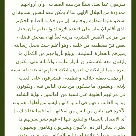
منزهون عما يضاد شيئًا من هذه الصفات ، وأن أرواحهم
ممدودة من الجلال الإلهى بما لا يمكن معه لنفس إنسانية أن
تسطو عليها سطوة روحانية.. إن من حكمة الصانع الحكيم -
الذى أقام الإنسان على قاعدة الإرشاد والتعليم - أن يجعل
من مراتب الأنفس البشرية مرتبة يُعدُّ لها ، بمحض فضله ،
بعض مَنْ يصطفيه من خلقه ، وهو أعلم حيث يجعل رسالته ،
يميزهم بالفطرة السليمة ، ويبلغ بأرواحهم من الكمال ما
يليقون معه للاستشراق بأنوار علمه ، والأمانة على مكنون
سره ، مما لو انكشف لغيرهم انكشافه لهم لفاضت له نفسه
، أو ذهبت بعقله جلالته وعظمته ، فيشرفون على الغيب
بإذنه ، ويعلمون ما سيكون من شأن الناس فيه ، ويكونون
فى مراتبهم العلوية على نسبة من العالمين ، نهاية الشاهد
وبداية الغائب ، فهم فى الدنيا كأنهم ليسو من أهلها ، هم وفد
الآخرة فى لباس من ليس من سكانها.. أما فيما عدا ذلك - [
أى الاتصال بالسماء والتبليغ عنها ] - فهم بشر يعتريهم ما
يعترى سائر أفراده ، يأكلون ويشربون وينامون ويسهون
وينسون فيما لا علاقة له بتبليغ الأحكام ، ويمرضون وتمتد