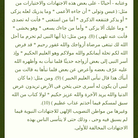
وعتابه - أحيانًا - على بعض هذه الاجتهادات والاختيارات من
مثل: (عبس وتولى * أن جاءه الأعمى * وما يدريك لعله يزكى
* أو يذكر فتنفعه الذكرى * أما من استغنى * فأنت له تصدى
* وما عليك ألا يزكى * وأما من جاءك يسعى * وهو يخشى *
فأنت عنه تلهى ) (8). ومن مثل: (يا أيها النبى لم تحرم ما أحل
الله لك تبتغى مرضاة أزواجك والله غفور رحيم * قد فرض
الله لكم تحلة أيمانكم والله مولاكم وهو العليم الحكيم * وإذ
أسر النبى إلى بعض أزواجه حديثًا فلما نبأت به وأظهره الله
عليه عرّف بعضه وأعرض عن بعض فلما نبأها به قالت من
أنبأك هذا قال نبأنى العليم الخبير ) (9). ومن مثل: (ما كان
لنبى أن يكون له أسرى حتى يثخن فى الأرض تريدون عرض
الدنيا والله يريد الآخرة والله عزيز حكيم * لولا كتاب من الله
سبق لمسكم فيما أخذتم عذاب عظيم ) (10).
وغيرها من مواطن التصويب الإلهى للاجتهادات النبوية فيما
لم يسبق فيه وحى ، وذلك حتى لا يتأسى الناس بهذه
الاجتهادات المخالفة للأولى.