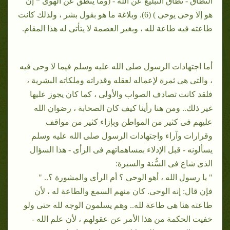
النطاق - نطاق التبليغ عن الله - (وما ينطق عن الهوى * إن
هو إلا وحى يوحى ) (6). وبلاغة ما هو بقول بشر ، ولذلك كانت
طاعته فيه طاعة لله ، وبغير العصمة لا يتأتى له هذا المقام.
أما اجتهادات الرسول صلى الله عليه وسلم فيما لا وحى فيه
، والتى هى ثمرة لإعماله لعقله وقدراته وملكاته البشرية ،
فلقد كانت تصادف الصواب والأولى ، كما كان يجوز عليها
غير ذلك.. ومن هنا رأينا كيف كان الصحابة ، رضوان الله
عليهم فى كثير من المواطن وبإزاء كثير من مواقف
وقرارات وآراء واجتهادات الرسول صلى الله عليه وسلم
يسألونه - قبل الإدلاء بمساهماتهم فى الرأى - هذا السؤال
الذى شاع فى السُّنة والسيرة:
" يا رسول الله ، أهو الوحى ؟ أم الرأى والمشورة ؟.. "
فإن قال: إنه الوحى. كان منهم السمع والطاعة له ، لأن
طاعته هنا هى طاعة لله.. وهم يسلمون الوجه لله حتى ولو
خفيت الحكمة من هذا الأمر عن عقولهم ، لأن علم الله -