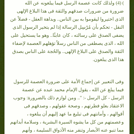
) (4) ولذلك كانت عصمة الرسل فيما يبلغونه عن الله
ضرورة من ضرورات صدقهم والثقة فى هذا البلاغ الإلهى
الذى اختيروا ليقوموا به بين الناس.. وبداهة العقل - فضلاً عن
النقل - تحكم بأن مُرْسِل الرسالة إذا لم يتخير الرسول الذى
يضفى الصدق على رسالته ، كان عابثًا.. وهو ما يستحيل على
الله ، الذى يصطفى من الناس رسلاً تؤهلهم العصمة لإضفاء
الثقة والصدق على البلاغ الإلهى.. والحُجة على الناس بصدق
هذا الذى يبلغون.
وفى التعبير عن إجماع الأمة على ضرورة العصمة للرسول
فيما يبلغ عن الله ، يقول الإمام محمد عبده عن عصمة
الرسل - كل الرسل -: ".. ومن لوازم ذلك بالضرورة: وجوب
الاعتقاد بعلو فطرتهم ، وصحة عقولهم ، وصدقهم فى
أقوالهم ، وأمانتهم فى تبليغ ما عهد إليهم أن يبلغوه ،
وعصمتهم من كل ما يشوه السيرة البشرية ، وسلامة أبدانهم
مما تنبو عنه الأبصار وتنفر منه الأذواق السليمة ، وأنهم