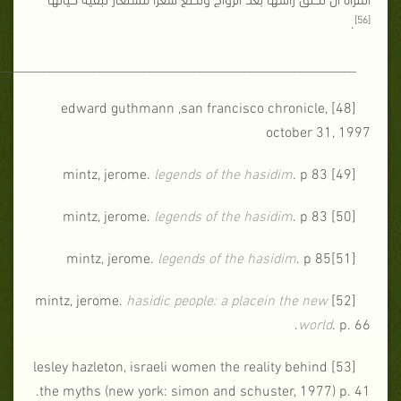
[56]
.
_________________________________________________________
[48] edward guthmann ,san francisco chronicle,
october 31, 1997
legends of the hasidim
. p 83
[49] mintz, jerome.
legends of the hasidim
. p 83
[50] mintz, jerome.
legends of the hasidim
. p 85
[51]mintz, jerome.
hasidic people:
a place
in the
new
[52] mintz, jerome.
world
. p. 66.
[53] lesley hazleton, israeli women the reality behind
the myths (new york: simon and schuster, 1977) p. 41.