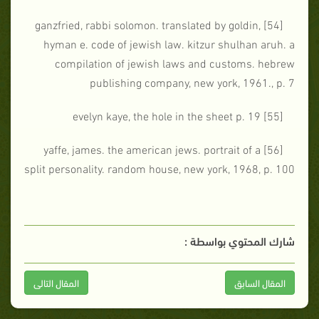
[54] ganzfried, rabbi solomon. translated by goldin,
hyman e. code of jewish law. kitzur shulhan aruh. a
compilation of jewish laws and customs. hebrew
publishing company, new york, 1961., p. 7
kaye
, the hole in the sheet p. 19
[55] evelyn
[56] yaffe, james. the american jews. portrait of a
split personality. random house, new york, 1968, p. 100
شارك المحتوي بواسطة :
المقال السابق
المقال التالى