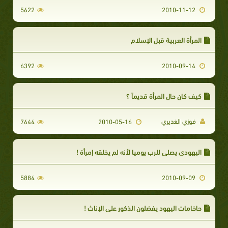
5622
2010-11-12
المرأة العربية قبل الإسلام
6392
2010-09-14
كيف كان حال المرأة قديماً ؟
فوزي الغديري
7644
2010-05-16
اليهودي يصلي للرب يوميا لأنه لم يخلقه إمرأة !
5884
2010-09-09
حاخامات اليهود يفضلون الذكور على الإناث !