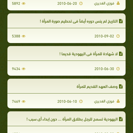
فوزي الغديري
5892
2010-06-20
التاريخ لم ينس دوره أيضاً في تحطيم صورة المرأة !
5388
2010-09-02
لا شهادة للمرأة في اليهودية قديما !
9434
2010-06-30
وصف العهد القديم للمرأة
فوزي الغديري
7469
2010-06-10
اليهودية تسمح للرجل بطلاق المرأة ... دون إبداء أي سبب !