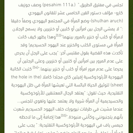
تجلس في مفترق الطريق."
(pesahim 111a.)
وصف جوزيف
كارو- مؤلف دستور القرن الخامس عشر للقانون اليهودي
(
shulhan aruch
)-وضع المرأة في المجتمع اليهودي وصفاً دقيقا
:" لا يمشي الرجل بين امرأتين أو كلبين أو خنزيرين ولا يسمح الرجلان
[53]
لامرأة أو كلب أو خنزير بالمرور بينهما"
وهذا يظهر كيف كانت
المرأة في مستوى الكلب والخنزير عند اليهود الحسيديم! وقد
تأكدت هذه القضية بقول مقتبس آخر: "يجب على الرجل أن يحرص
على عدم المرور بين امرأتين أو كلبين أو خنزيرين وعلى الرجلين أن
[54]
يحرصا على عدم مرور امرأة أو كلب أو خنزير بينهما."
كتبت الكاتبة
اليهودية الأرثوذوكسية إفيلين كاي مجلدا كاملا (
the hole in the
sheet
) لتوثيق الحياة البائسة التي تعيشها المرأة في ظل اليهودية
التقليدية، حيث تقول: "يعتقد الرجال المعتنقين للأرثوذوكسية
والحسيديمية أن المرأة شريرة ولا يعتمد عليها وتغوي للجنس...
عندما مشيت في طرقات نيويورك خلف اليهود الحسيديم شعرت
[55]
بأنهم يتجنبونني وكأنني منبوذة."
هذا إضافةً إلى ما لاحظه
جيمس ياف في اليهودية الأرثوذوكسية التقليدية: " يجب على
المرأة أن تحلق رأسها بعد الزواج وتضع شعرا مستعار لبقية حياتها"