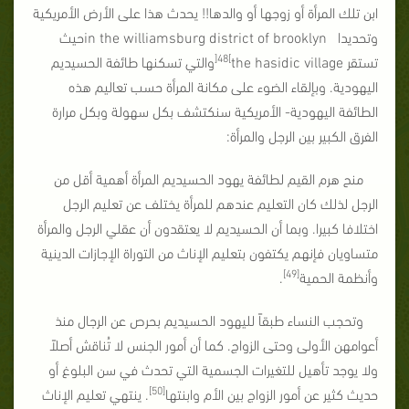
ابن تلك المرأة أو زوجها أو والدها!! يحدث هذا على الأرض الأمريكية
وتحديدا
in the williamsburg district of brooklyn
حيث
]
48
[
تستقر
the hasidic village
والتي تسكنها طائفة الحسيديم
اليهودية. وبإلقاء الضوء على مكانة المرأة حسب تعاليم هذه
الطائفة اليهودية- الأمريكية سنكتشف بكل سهولة وبكل مرارة
الفرق الكبير بين الرجل والمرأة:
منح هرم القيم لطائفة يهود الحسيديم المرأة أهمية أقل من
الرجل لذلك كان التعليم عندهم للمرأة يختلف عن تعليم الرجل
اختلافا كبيرا. وبما أن الحسيديم لا يعتقدون أن عقلي الرجل والمرأة
متساويان فإنهم يكتفون بتعليم الإناث من التوراة الإجازات الدينية
[49]
وأنظمة الحمية
.
وتحجب النساء طبقاً لليهود الحسيديم بحرص عن الرجال منذ
أعوامهن الأولى وحتى الزواج. كما أن أمور الجنس لا تُناقش أصلاً
ولا يوجد تأهيل للتغيرات الجسمية التي تحدث في سن البلوغ أو
[50]
حديث كثير عن أمور الزواج بين الأم وابنتها
. ينتهي تعليم الإناث