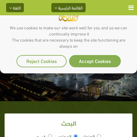
القائمة الرئيسية
اللغة
We use cookies to make our site work well for you and so we can
continually improve it.
The cookies that are necessary to keep the site functioning are
always on
الوقوف بعرفة
Reject Cookies
Accept Cookies
البحث
العنوان
المحتوى
قسم