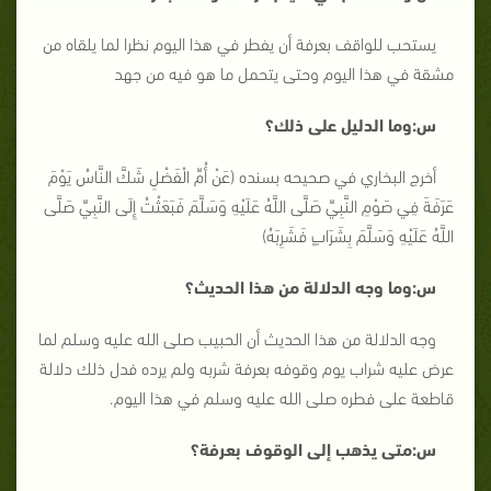
يستحب للواقف بعرفة أن يفطر في هذا اليوم نظرا لما يلقاه من
مشقة في هذا اليوم وحتى يتحمل ما هو فيه من جهد
س:وما الدليل على ذلك؟
أخرج البخاري في صحيحه بسنده (عَنْ أُمِّ الْفَضْلِ شَكَّ النَّاسُ يَوْمَ
عَرَفَةَ فِي صَوْمِ النَّبِيِّ صَلَّى اللَّهُ عَلَيْهِ وَسَلَّمَ فَبَعَثْتُ إِلَى النَّبِيِّ صَلَّى
اللَّهُ عَلَيْهِ وَسَلَّمَ بِشَرَابٍ فَشَرِبَهُ)
س:وما وجه الدلالة من هذا الحديث؟
وجه الدلالة من هذا الحديث أن الحبيب صلى الله عليه وسلم لما
عرض عليه شراب يوم وقوفه بعرفة شربه ولم يرده فدل ذلك دلالة
قاطعة على فطره صلى الله عليه وسلم في هذا اليوم.
س:متى يذهب إلى الوقوف بعرفة؟