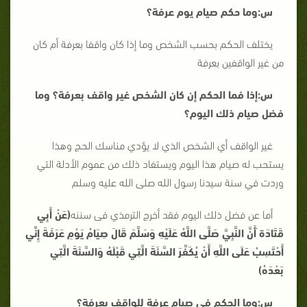
س:وما حكم صيام يوم عرفة؟
يختلف الحكم بحسب الشخص وما إذا كان واقفا بعرفة أم كان
من غير الواقفين بعرفة
س:إذا فما الحكم إن كان الشخص غير واقف بعرفة؟ وما
فضل صيام ذلك اليوم؟
غير الواقف أي الشخص الذي لا يؤدي مناسك الحج وهذا
يستحب له صيام هذا اليوم ويستفاد ذلك من عموم الأدلة التي
وردت في سنة سيدنا رسول الله صلى الله عليه وسلم
أما عن فضل ذلك اليوم فقد أخرج الترمذي فى سننه
(عَنْ أَبِي
قَتَادَة َأَنَّ النَّبِيَّ صَلَّى اللَّهُ عَلَيْهِ وَسَلَّمَ قَالَ صِيَامُ يَوْمِ عَرَفَةَ إِنِّي
أَحْتَسِبُ عَلَى اللَّهِ أَنْ يُكَفِّرَ السَّنَةَ الَّتِي قَبْلَهُ وَالسَّنَةَ الَّتِي
بَعْدَهُ)
س:وما الحكم في صيام عرفة للواقف بعرفة؟