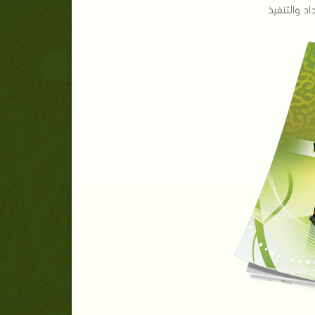
د والتنفيذ