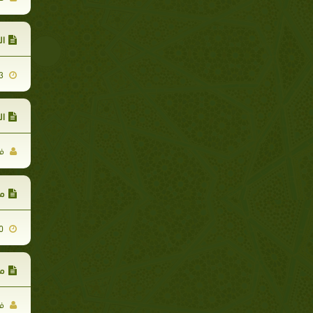
ال
2009-08-03
ال
فر
مج
2011-06-10
مج
فر