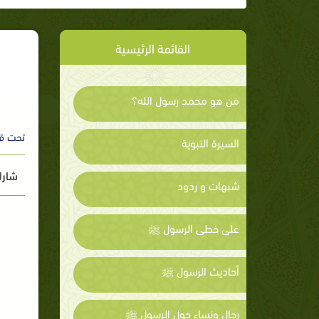
القائمة الرئيسية
من هو محمد رسول الله؟
تحت ق
السيرة النبوية
شارك
شبهات و ردود
على خطى الرسول ﷺ
أحاديث الرسول ﷺ
رجال ونساء حول الرسول ﷺ