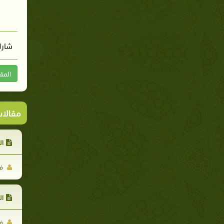
شارك
المق
مقالا
ال
فر
ال
فر