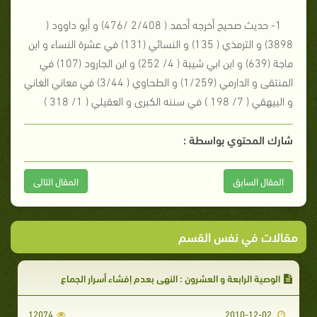
1- حديث صحيح أخرجه أحمد ( 2/408 /476) و أبو داوود (
3898) و الترمذي ( 135) و النسائي (131) في عشرة النساء و ابن
ماجة (639) و ابن ابي شيبة ( 4/ 252) و ابن الجارود (107) في
المنتقى و الدارمي (1/259) و الطحاوي ( 3/44) في معاني الغاني
و البيهقي ( 7/ 198 ) في سننه الكبرى و العقيلي ( 1/ 318 )
شارك المحتوي بواسطة :
المقال السابق
المقال التالى
مقالات في نفس القسم
الوصية الرابعة و العشرون : النهي بعدم إفشاء أسرار الجماع
12074
2010-12-02