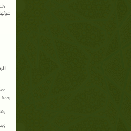
وإن
ضوئها 
الر
وممّ
رحمة بال
وقال 
ويتج