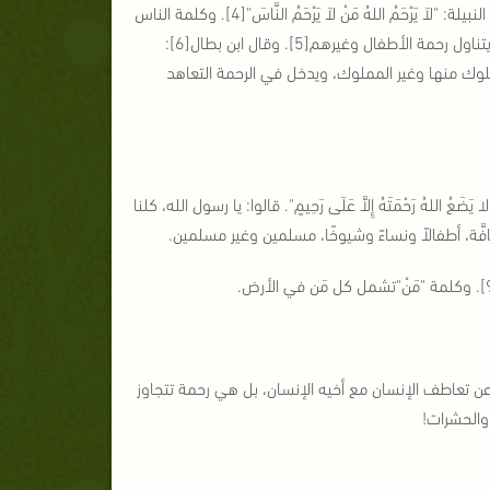
حتى إنه صلى الله عليه وسلم قال محفِّزًا ومرغِّبًا على التَّخَلُّقِ بهذا الخُلُقِ وتلك القيمة النبيلة: "لاَ يَرْحَمُ اللهُ مَنْ لاَ يَرْحَمُ النَّاسَ"[4]. وكلمة الناس
لفظة عامَّة تشمل كُلَّ أَحَدٍ، دون اعتبارٍ لجنس أو دين،وفي ذلك قال العلماء: هذا عامٌّ يتناول رحمة الأطفال وغيرهم[5]. وقال ابن بطال[6]:
مملوك منها وغير المملوك، ويدخل في الرحمة التعاهد
اللهُ رَحْمَتَهُ إِلاَّ عَلَى رَحِيمٍ". قالوا: يا رسول الله، كلنا
ُ عن تعاطف الإنسان مع أخيه الإنسان، بل هي رحمة تتجاوز
 والحشرات!