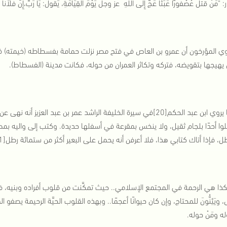
نْ قَتَلَ عُصْفُورًا عَبَثًا عَجَّ‏ ‏إِلَى اللهِ عز وجل يَوْمَ الْقِيَامَةِ، يَقُولُ: يَا رَبِّ،إِنَّ فُلاَنًا قَتَلَ
وي المؤرخون أن عمرو بن العاص في فتح مصر نزلت حمامة بفسطاطه (خيمته) فاتخذ
 يهيجها بتقويضه، فتركه وتكاثر العمران من حوله، فكانت مدينة (الفسطاط).
كما يروي ابن عبد الحكم[20]في سيرة الخليفة الراشد عمر بن عبد العزي
لوا أحدًا بلجام ثقيل، ولا ينخس بمقرعة في أسفلها حديدة. وكتب إلى واليه بمصر:
، فإذا أتاك كتابي هذا، فلا أعرفن أنه يحمل على البعير أكثر من ستمائة رطل[21].
ا هي الرحمة في المجتمع الإسلامي.. حيث تمكَّنت من قلوب أفراده وبنيه، فتراهم 
 ويَئِنُّونَ للمحتاج، وإن كان حيوانًا أعجمًا.. وبهذه القلوب الحيَّة الرحيمة يصفو المج
وله ومَنْ حوله.