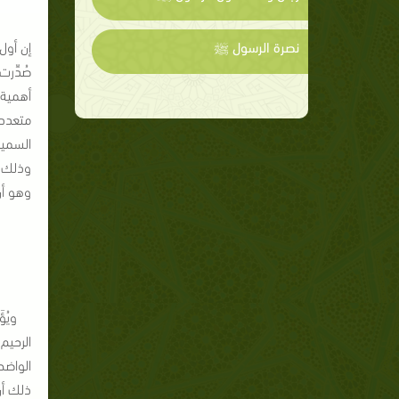
نصرة الرسول ﷺ
إن أول
صُدِّر
أهمية 
السميع
وذلك م
وهو أن
الرحيم 
الواضح
ذلك أن 