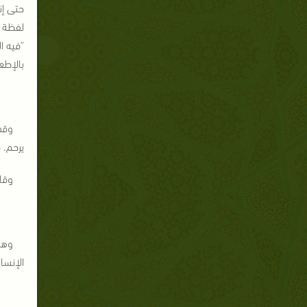
"فيه ا
بالإطع
وقد 
يرحم. قال: "لَيْس
وقال أ
وهكذ
الإنسا