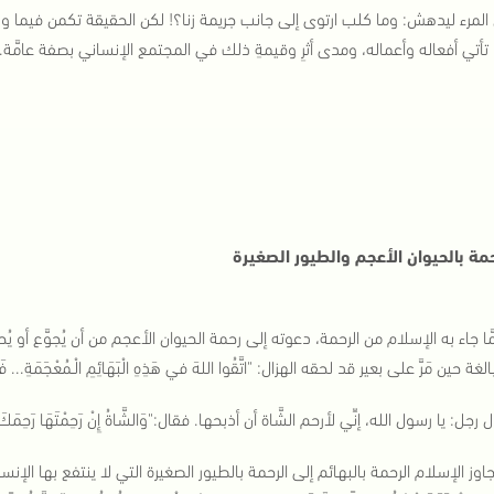
 المرء ليدهش: وما كلب ارتوى إلى جانب جريمة زنا؟! لكن الحقيقة تكمن فيما و
تأتي أفعاله وأعماله، ومدى أثرِ وقيمةِ ذلك في المجتمع الإنساني بصفة عامَّة.
حمة بالحيوان الأعجم والطيور الصغيرة
َا جاء به الإسلام من الرحمة، دعوته إلى رحمة الحيوان الأعجم من أن يُجوَّع أ
غة حين مَرَّ على بعير قد لحقه الهزال: "اتَّقُوا اللهَ في هَذِهِ الْبَهَائِمِ الْـمُعْجَمَةِ... ‏فَارْكَب
رجل: يا رسول الله، إنِّي لأرحم الشَّاة أن أذبحها. فقال:"وَالشَّاةُ إِنْ رَحِمْتَهَا رَحِمَكَ الل
اوز الإسلام الرحمة بالبهائم إلى الرحمة بالطيور الصغيرة التي لا ينتفع بها الإ