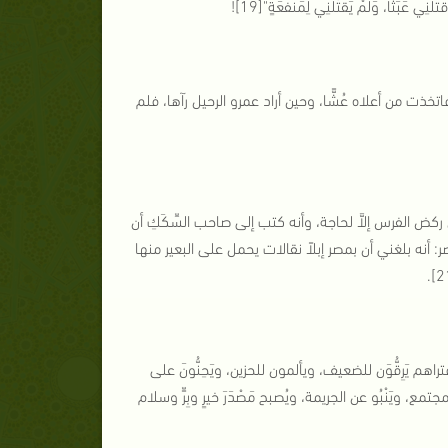
نِي عَبَثًا، وَلَمْ يَقْتُلْنِي لِمَنْفَعَةٍ"[19]!
ت من أعلاه عُشًّا، وحين أراد عمرو الرحيل رآها، فلم
ز أنه نهى عن ركض الفرس إلاَّ لحاجة، وأنه كتب إلى صاحب السِّكَكِ أن
 أنه بلغني أن بمصر إبلاً نقالات يحمل على البعير منها
يَرِقُّوَن للضعيف، ويألمون للحزين، ويَحِنُّونَ على
تمع، ويَنْبُو عن الجريمة، ويُصبح مَصْدَرَ خيرٍ وبِرٍّ وسلام