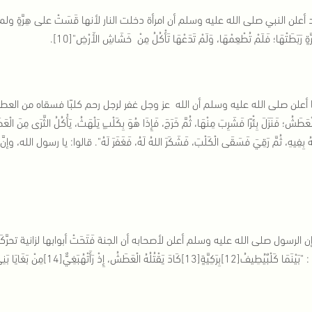
أعلن النبي صلى الله عليه وسلم أن امرأة دخلت النار لأنها قَسَتْ على هِرَّةٍ ولم ترحم
ٍ رَبَطَتْهَا؛ فَلَمْ تُطْعِمْهَا، وَلَمْ تَدَعْهَا تَأْكُلُ مِنْ ‏ ‏خَشَاشِ ‏‏الأَرْضِ"[10].
أعلن صلى الله عليه وسلم أن الله عز وجل غفر لرجل رحم كلبًا فسقاه من العطش، فقال
لْعَطَشُ؛ فَنَزَلَ بِئْرًا فَشَرِبَ مِنْهَا، ثُمَّ خَرَجَ، فَإِذَا هُوَ بِكَلْبٍ يَلْهَثُ، يَأْكُلُ ‏‏الثَّرَى ‏مِنَ الْ
ُ بِفِيهِ، ثُمَّ رَقِيَ فَسَقَى الْكَلْبَ، فَشَكَرَ اللهُ لَهُ، فَغَفَرَ لَهُ". قالوا: يا رسول الله، وإنَّ
ن الرسول صلى الله عليه وسلم أعلن لأصحابه أن الجنة فَتَحَتْ أبوابها لزانية تحر
1]كَادَ يَقْتُلُهُ الْعَطَشُ، إِذْ رَأَتْهُبَغِيٌّ[14]مِنْ بَغَايَا‏ ‏بَنِي إِسْرَائِيلَ‏ ‏فَنَزَعَتْ مُوقَهَا[15]،فَسَقَتْهُ،فَغُفِرَ لَهَا بِهِ»[16].