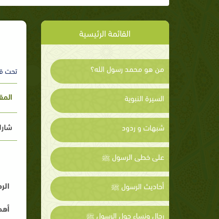
القائمة الرئيسية
من هو محمد رسول الله؟
تحت ق
المق
السيرة النبوية
شارك
شبهات و ردود
على خطى الرسول ﷺ
الر
أحاديث الرسول ﷺ
أهم
رجال ونساء حول الرسول ﷺ