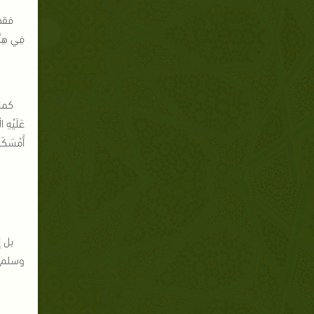
فقد 
فِي هِرَّة
كما 
عَلَيْهِ ا
أَمْسَكَه
بل إ
وسلم : "بَيْنَمَا كَلْبٌ‏يُطِيفُ[12]بِرَكِيَّةٍ[3