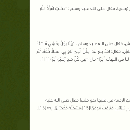
ها، فقال صلى الله عليه وسلم : "دَخَلَتِ امْرَأَةٌ النَّارَ
 صلى الله عليه وسلم : "بَيْنَا رَجُلٌ يَمْشِي فَاشْتَدَّ
عَطَشِ، فَقَالَ: لَقَدْ بَلَغَ هَذَا مِثْلُ الَّذِي بَلَغَ بِي. فَمَلأَ خُفَّهُ، ثُمَّ
 لنا في البهائم أجرًا؟ قال:«فِي كُلِّ كَبِدٍ رَطْبَةٍ أَجْرٌ»[11].
َّكَتِ الرحمة في قلبها نحو كلب! فقال صلى الله عليه