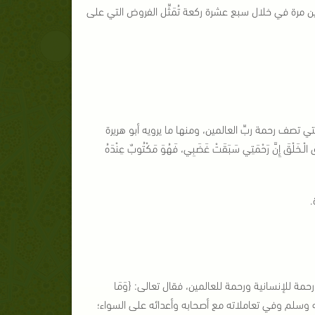
 مرة في خلال سبع عشرة ركعة تُمَثِّل الفروض التي على
تي تصف رحمة ربِّ العالمين، ومنها ما يرويه أبو هريرة
لْقَ ‏إِنَّ رَحْمَتِي سَبَقَتْ غَضَبِي، فَهُوَ مَكْتُوبٌ عِنْدَهُ
.
 للإنسانية ورحمة للعالمين، فقال تعالى: {وَمَا
 أوضح ذلك في شخصه صلى الله عليه وسلم وفي تعاملاته مع أصحابه وأعدائه على السواء؛