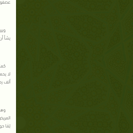
عصفور: "مَ
وير
يشأ أن
لا يحم
ألف رطل
وهكذ
المريض،
لِمَا ح