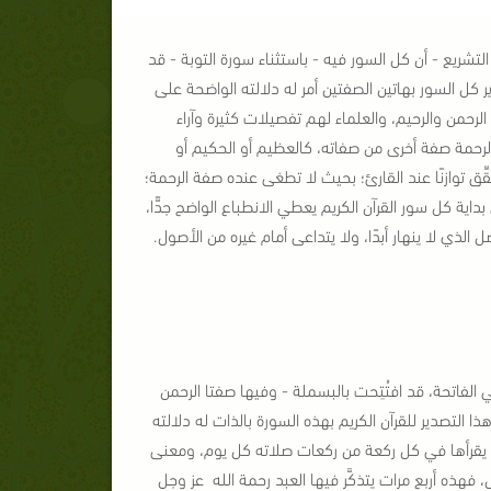
شريع - أن كل السور فيه - باستثناء سورة التوبة - قد
ر كل السور بهاتين الصفتين أمر له دلالته الواضحة على
لرحمن والرحيم، والعلماء لهم تفصيلات كثيرة وآراء
ز وجل مع صفة الرحمة صفة أخرى من صفاته، كالعظيم أو الحكيم أو
ِق توازنًا عند القارئ؛ بحيث لا تطغى عنده صفة الرحمة؛
بداية كل سور القرآن الكريم يعطي الانطباع الواضح جدًّا،
 الذي لا ينهار أبدًا، ولا يتداعى أمام غيره من الأصول.
المعنى ويُظهره أنَّ أول السور التي نراها في ترتيب القرآن الكريم[2]، وهي الفاتحة، قد افتُتِحت بالبسملة - وفيها صفتا الرحمن
ذا التصدير للقرآن الكريم بهذه السورة بالذات له دلالته
 يقرأها في كل ركعة من ركعات صلاته كل يوم، ومعنى
قل، فهذه أربع مرات يتذكَّر فيها العبد رحمة الله عز وجل