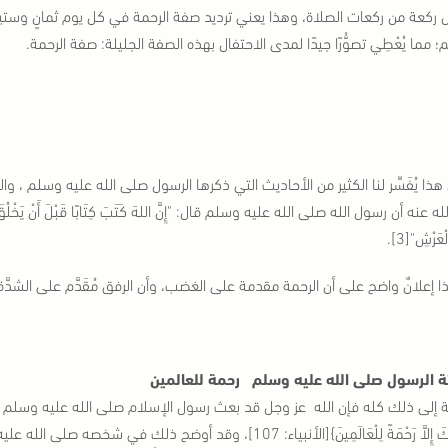
ركعة من ركعات الصلاة، وهذا يعني ترديد صفة الرحمة في كل يوم ثمانٍ وستين
 مما يُعْطِي تصوُّرًا جيدًا لمدى الاحتفال بهذه الصفة الجليلة: صفة الرحمة.
هذا يُفَسِّر لنا الكثير من الأحاديث التي ذكرها الرسول صلى الله عليه وسلم ، وال
 عنه أن رسول الله صلى الله عليه وسلم قال: "إِنَّ اللهَ كَتَبَ كِتَابًا قَبْلَ أَنْ يَخْلُقَ الْـخَ
عَرْشِ"[3].
 إعلانٌ واضح على أن الرحمة مقدمة على الغضب، وأن الرفق مُقَدَّم على الشدَّة
ة الرسول صلى الله عليه وسلم رحمة للعالمين
 إلى ذلك كله فإن الله عز وجل قد بعث رسول الإسلام صلى الله عليه وسلم رحمة
أَرْسَلْنَاكَ إِلاَّ رَحْمَةً لِلْعَالَمِينَ}[الأنبياء: 107]، وقد