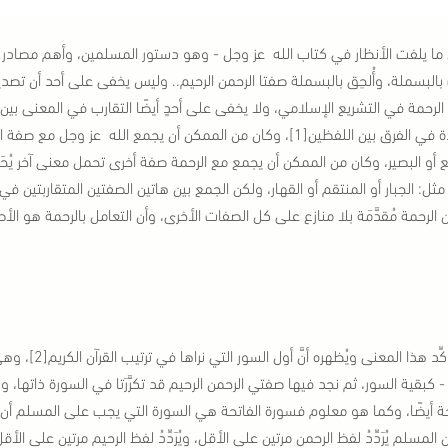
 ما يلفت الأنظار في كتاب الله عز وجل - وهو دستور المسلمين، وأهم مصادر الت
ت بالبسملة، وأُلحِق بالبسملة صفتا الرحمن الرحيم.. وليس يخفى على أحد أن تصدي
الرحمة في التشريع الإسلامي، ولا يخفى على أحدٍ أيضًا التقارب في المعنى بين ا
متعددة في الفرق بين اللفظين[1]، وكان من الممكن أن يجمع الله ع
 أو البصير، وكان من الممكن أن يجمع مع الرحمة صفة أخرى تحمل معنى آخر يُحَقّ
ثل: الجبار أو المنتقم أو القهار، ولكن الجمع بين هاتين الصفتين المتقاربتين في 
 الرحمة مُقدَّمَة بلا منازع على كل الصفات الأخرى، وأن التعامل بالرحمة هو الأصل
ويُؤَكِّد هذا 
- كبقية السور، ثم نجد فيها صفتي الرحمن الرحيم قد تكرَّرَتا في السورة ذاتها، وه
ة أيضًا، وكما هو معلوم فسورة الفاتحة هي السورة التي يجب على المسلم أن
المسلم يُرَدِّدُ لفظ الرحمن مرتين على الأقل، ويُرَدِّدُ لفظ الرحيم مرتين على الأ