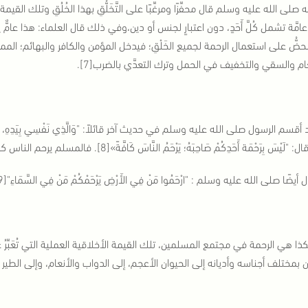
لحضُّ على استعمال الرحمة لجميع الخَلْقِ؛ فيدخل المؤمن والكافر والبهائم؛ ال
ام والسقي والتخفيف في الحمل وترك التعدَّي بالضرب[7].
أقسم الرسول صلى الله عليه وسلم في حديث آخر قائلاً: "وَالَّذِي نَفْسِي بِيَدِهِ، لا يَضَعُ 
َ بِرَحْمَة أَحَدِكُمْ صَاحِبَهُ؛ يَرْحَمُ النَّاسَ كَافَّةً»[8]. فالمسلم يرحم الناس كافَّة، أطفالاً ونساءً وشيوخًا، مسلمين وغير مسلمين.
يضًا صلى الله عليه وسلم : "ارْحَمُوا مَنْ فِي الأَرْضِ يَرْحَمْكُمْ مَنْ فِي السَّمَاءِ"[9]. وكلمة "مَنْ"تشمل كل مَن في الأرض.
ا هي الرحمة في مجتمع المسلمين، تلك القيمة الأخلاقية العملية التي تُعَبِّر
ن بمختلف أجناسه وأديانه إلى الحيوان الأعجم، إلى الدواب والأنعام، وإلى الطير