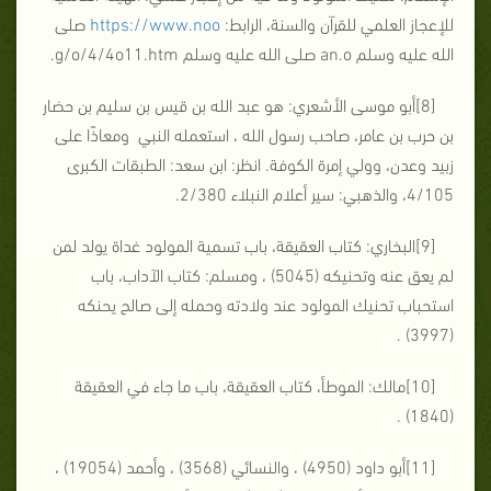
للإعجاز العلمي للقرآن والسنة، الرابط:
https://www.noo
صلى
الله عليه وسلم an.o صلى الله عليه وسلم g/o/4/4o11.htm.
[8]أبو موسى الأشعري: هو عبد الله بن قيس بن سليم بن حضار
بن حرب بن عامر، صاحب رسول الله ، استعمله النبي ومعاذًا على
زبيد وعدن، وولي إمرة الكوفة. انظر: ابن سعد: الطبقات الكبرى
4/105، والذهبي: سير أعلام النبلاء 2/380.
[9]البخاري: كتاب العقيقة، باب تسمية المولود غداة يولد لمن
لم يعق عنه وتحنيكه (5045) ، ومسلم: كتاب الآداب، باب
استحباب تحنيك المولود عند ولادته وحمله إلى صالح يحنكه
(3997) .
[10]مالك: الموطأ، كتاب العقيقة، باب ما جاء في العقيقة
(1840) .
[11]أبو داود (4950) ، والنسائي (3568) ، وأحمد (19054) ،