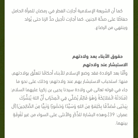
كما أن الشريعة الإسلامية أجازت الفطر في رمضان للمرأة الحامل
حفاظًا على صحَّة الجنين، كما أجازت تأجيل حدِّ الزنا حتى يُولد
وينتهي من الرضاع.
حقوق الأبناء بعد ولادتهم
الاستبشار عند ولادتهم
وأمَّا بعد الولادة فقد وضع الإسلام للأبناء أحكامًا تتعلَّق بولادتهم،
منها: استحباب الاستبشار بهم عند ولادتهم؛ وذلك على نحو ما
جاء في قوله تعالى في ولادة سيدنا يحيى بن زكريا عليهما السلام:
{فَنَادَتْهُ الْـمَلاَئِكَةُ وَهُوَ قَائِمٌ يُصَلِّي فِي الْـمِحْرَابِ أَنَّ اللهَ يُبَشِّرُكَ
بِيَحْيَى مُصَدِّقًا بِكَلِمَةٍ مِنَ اللهِ وَسَيِّدًا وَحَصُورًا وَنَبِيًّا مِنَ الصَّالِحِينَ}[آل
عمران: 39]،وهذه البشارة للذَّكَرِ والأنثى على السواء من غير تَفْرِقَةٍ
بينهما.