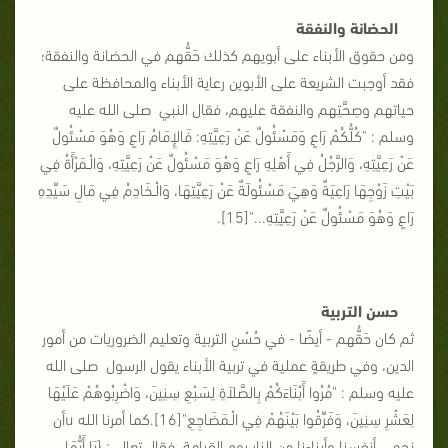
الحضانة والنفقة
ومن حقوق الأبناء على أبويهم كذلك حَقُّهم في الحضانة والنفقة؛
فقد أوجبت الشريعة على الأبوين رعاية الأبناء والمحافظة على
حياتهم وصِحَّتِهم والنفقة عليهم، فقال النبي صلى الله عليه
وسلم : "كُلُّكُمْ رَاعٍ وَمَسْئُولٌ عَنْ رَعِيَّتِهِ: فَالإِمَامُ رَاعٍ وَهُوَ مَسْئُولٌ
عَنْ رَعِيَّتِهِ، وَالرَّجُلُ فِي أَهْلِهِ رَاعٍ وَهُوَ مَسْئُولٌ عَنْ رَعِيَّتِهِ، وَالْـمَرْأَةُ فِي
بَيْتِ زَوْجِهَا رَاعِيَةٌ وَهِيَ مَسْئُولَةٌ عَنْ رَعِيَّتِهَا، وَالْـخَادِمُ فِي مَالِ سَيِّدِهِ
رَاعٍ وَهُوَ مَسْئُولٌ عَنْ رَعِيَّتِهِ..."[15].
حسن التربية
ثم كان حَقُّهم - أيضًا - في حُسْنِ التربية وتعليم الضروريات من أمور
الدين، وفي طريقةٍ عملية في تربية الأبناء يقول الرسول صلى الله
عليه وسلم : "مُرُوا أَبْنَاءَكُمْ بِالصَّلاَةِ لِسَبْعِ سِنِينَ، وَاضْرِبُوهُمْ عَلَيْهَا
لِعَشْرِ سِنِينَ، وَفَرِّقُوا بَيْنَهُمْ فِي الْـمَضَاجِعِ"[16].كما أمرنا الله uأن
نحمي أنفسنا وأبناءنا من النار يوم القيامة، فقال تعالى: {يَا أَيُّهَا