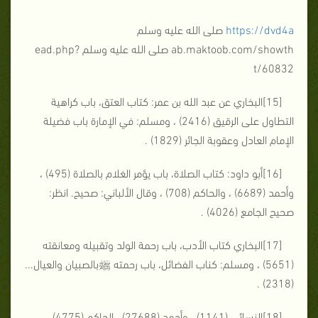
https://dvd4a
صلى الله عليه وسلم
ab.maktoob.com/showth صلى الله عليه وسلم ead.php?
t/60832
[15]البخاري عن عبد الله بن عمر: كتاب العتق، باب كراهية
التطاول على الرقيق (2416) ، ومسلم: في الإمارة باب فضيلة
الإمام العادل وعقوبة الجائر (1829) .
[16]أبو داود: كتاب الصلاة، باب يؤمر الغلام بالصلاة (495) ،
وأحمد (6689) ، والحاكم (708) ، وقال الألباني: صحيح. انظر:
صحيح الجامع (4026) .
[17]البخاري كتاب الأدب، باب رحمة الولد وتقبيله ومعانقته
(5651) ، ومسلم: كناب الفضائل، باب رحمته ﷺبالصبيان والعيال...
(2318) .
[18]النسائي (1141) ، وأحمد (27688) ، الحاكم (4775) ،