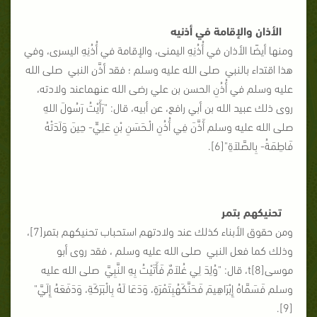
الأذان والإقامة في أذنيه
ومنها أيضًا الأذان في أُذُنِهِ اليمنى، والإقامة في أُذُنِهِ اليسرى، وفي
هذا اقتداء بالنبي صلى الله عليه وسلم ؛ فقد أذَّن النبي صلى الله
عليه وسلم في أُذُنِ الحسن بن علي رضى الله عنهماعند ولادته،
روى ذلك عبيد الله بن أبي رافع، عن أبيه، قال: "رَأَيْتُ رَسُولَ اللهِ
صلى الله عليه وسلم أَذَّنَ فِي أُذُنِ الْـحَسَنِ بْنِ عَلِيٍّ- حِينَ وَلَدَتْهُ
فَاطِمَةُ- بِالصَّلاَةِ"[6].
تحنيكهم بتمر
ومن حقوق الأبناء كذلك عند ولادتهم استحباب تحنيكهم بتمر[7]،
وذلك كما فعل النبي صلى الله عليه وسلم ، فقد روى أبو
موسى[8]t، قال: "وُلِدَ لِي غُلاَمٌ فَأَتَيْتُ بِهِ النَّبِيَّ صلى الله عليه
وسلم فَسَمَّاهُ إِبْرَاهِيمَ فَحَنَّكَهُبِتَمْرَةٍ، وَدَعَا لَهُ بِالْبَرَكَةِ، وَدَفَعَهُ إِلَيَّ"
[9].