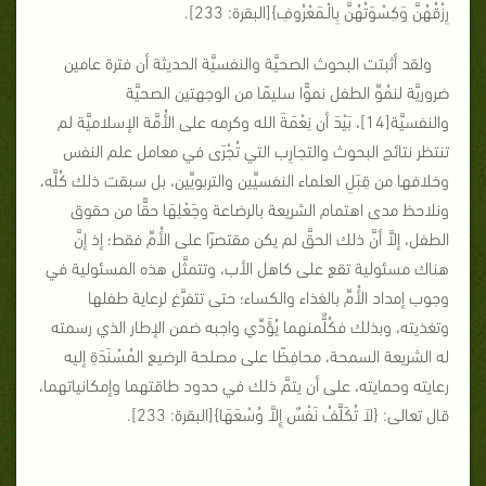
رِزْقُهُنَّ وَكِسْوَتُهُنَّ بِالْـمَعْرُوفِ}[البقرة: 233].
ولقد أثبتت البحوث الصحيَّة والنفسيَّة الحديثة أن فترة عامين
ضروريَّة لنمُوِّ الطفل نموًّا سليمًا من الوجهتين الصحيَّة
والنفسيَّة[14]، بَيْدَ أن نِعْمَةَ الله وكرمه على الأُمَّة الإسلاميَّة لم
تنتظر نتائج البحوث والتجارِب التي تُجْرَى في معامل علم النفس
وخلافها من قِبَلِ العلماء النفسيِّين والتربويِّين، بل سبقت ذلك كُلَّه،
ونلاحظ مدى اهتمام الشريعة بالرضاعة وجَعْلِهَا حقًّا من حقوق
الطفل، إلاَّ أنَّ ذلك الحقَّ لم يكن مقتصرًا على الأُمِّ فقط؛ إذ إنَّ
هناك مسئولية تقع على كاهل الأب، وتتمثَّل هذه المسئولية في
وجوب إمداد الأُمِّ بالغذاء والكساء؛ حتى تتفرَّغ لرعاية طفلها
وتغذيته، وبذلك فكُلٌّمنهما يُؤَدِّي واجبه ضمن الإطار الذي رسمته
له الشريعة السمحة، محافِظًا على مصلحة الرضيع المُسْنَدَةِ إليه
رعايته وحمايته، على أن يتمَّ ذلك في حدود طاقتهما وإمكانياتهما،
قال تعالى: {لاَ تُكَلَّفُ نَفْسٌ إِلاَّ وُسْعَهَا}[البقرة: 233].