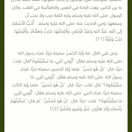
به بين الناس، يبعث الراحة في النفس والطمأنينة في القلب، وكان
الرسول صلى الله عليه وسلم يكره كلمة حرب ولا يحب أن
يسمعها، وفي الحديث عنه صلى الله عليه وسلم : "أَحَبُّ الأَسْمَاءِ
إِلَى اللهِ: ‏عَبْدُ اللهِ ‏وَعَبْدُ الرَّحْمَنِ، ‏وَأَصْدَقُهَا: ‏حَارِثٌ ‏وَهَمَّامٌ، ‏وَأَقْبَحُهَا:
حَرْبٌ وَمُرَّةُ"[11].
وعن علي tقال: لما وُلِدَ ‏الحَسَنُ ‏سميته حربًا، فجاء رسول الله ‏
صلى الله عليه وسلم فقال: "أَرُونِي ابْنِي، مَا سَمَّيْتُمُوهُ؟قال: قلت:‏
حربًا. قال: "بَلْ هُو حَسَنٌ". فلما وُلِدَ ‏الحسين سميته ‏حربًا، فجاء
رسولُ الله صلى الله عليه وسلم فقال: "أَرُونِي ابْنِي، مَا
سَمَّيْتُمُوهُ؟" قال: قلت: ‏حربًا. قال: "بَلْ هُوَ ‏حُسَيْنٌ". فلما وُلِدَ الثالث
سميته حربًا‏، ‏فجاء النبي‏ ‏ صلى الله عليه وسلم ‏فقال: "أَرُونِي ابْنِي،
مَا سَمَّيْتُمُوهُ؟" قلت: ‏حربًا. ‏قال: "بَلْ هُوَ ‏مُحَسِّنٌ". ‏ثم قال:‏ "‏سَمَّيْتُهُمْ
بِأَسْمَاءِ وَلَدِ ‏هَارُونَ: ‏شَبَّر ‏وَشَبِير ‏وَمُشَبِّر"[12].