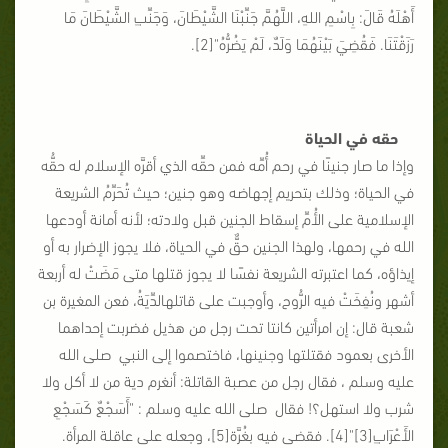
أَهْلَهُ قَالَ: بِاسْمِ اللهِ، اللَّهُمَّ جَنِّبْنَا الشَّيْطَانَ، وَجَنِّبِ الشَّيْطَانَ مَا
رَزَقْتَنَا. فَقُضِيَ بَيْنَهُمَا وَلَدٌ، لَمْ يَضُرُّهُ"[2].
حقه في الحياة
وإذا ما صار جنينًا في رحم أُمِّه فمن حقِّه الذي أقرَّه الإسلام له حقُّه
في الحياة؛ وذلك بتحريم إجهاضه وهو جنين؛ حيث تُحَرِّمُ الشريعة
الإسلامية على الأُمِّ إسقاط الجنين قبل ولادته؛ لأنه أمانة أودعها
الله في رحمها، ولهذا الجنين حقٌّ في الحياة، فلا يجوز الإضرار به أو
إيذاؤه، كما اعتبرته الشريعة نفسًا لا يجوز قتلها متى مَضَتْ له أربعة
أشهر ونُفِخَتْ فيه الرُّوح، وأوجبت على قاتلهالدِّيَةُ، فعن المغيرة بن
شعبة قال: إن امرأتين كانتا تحت رجل من هذيل فضربت إحداهما
الأخرى بعمود فقتلتها وجنينها، فاختصموا إلى النبي صلى الله
عليه وسلم ، فقال رجل من عصبة القاتلة: أنغرم دية من لا أكل ولا
شرب ولا استهل؟! فقال صلى الله عليه وسلم : "أَسَجْعٌ كَسَجْعِ
الأَعْرَابِ[3]"[4]. فقضى فيه بغُرَّة[5]، وجعله على عاقلة المرأة.