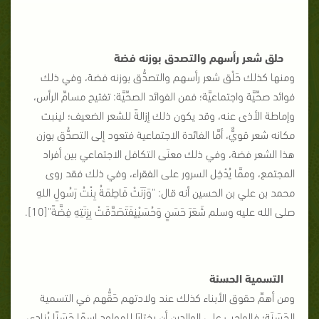
حلق شعر رأسهم والتصدق بوزنه فضة
ومنها كذلك حَلْق شعر رأسهم والتصدُّق بوزنه فضة، وفي ذلك
فوائد صحِّيَّة واجتماعيَّة؛ فمن الفوائد الصحِّيَّة: تفتيح مسامِّ الرأس،
وإماطة الأذى عنه، وقد يكون ذلك إزالةً للشعر الضعيف؛ لينبت
مكانه شعر قويٌّ، أمَّا الفائدة الاجتماعية فتعود إلى التصدُّق بوزن
هذا الشعر فضة، وفي ذلك معنَى التكافل الاجتماعي بين أفراد
المجتمع، وممَّا يُدْخِل السرور على الفقراء، وفي ذلك فقد روى
محمد بن علي بن الحسين أنه قال: "وَزَنَتْ فَاطِمَةُ بِنْتُ رَسُولِ اللهِ
صلى الله عليه وسلم شَعَرَ حَسَنٍ وَحُسَيْنٍفَتَصَدَّقَتْ بِزِنَتِهِ فِضَّةً"[10].
التسمية الحسنة
ومن أهمِّ حقوق الأبناء كذلك عند ولادتهم حَقُّهم في التسمية
الحَسَنَةِ؛ فالواجب على الوالدين أن يختارَا للمولود اسمًا حَسَنًا يُنادى