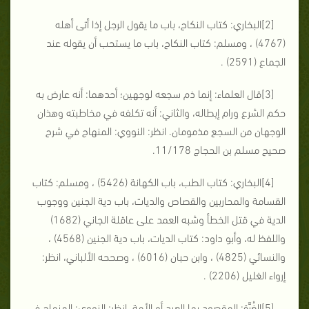
[2]البخاري: كتاب النكاح، باب ما يقول الرجل إذا أتى أهله
(4767) ، ومسلم: كتاب النكاح، باب ما يستحب أن يقوله عند
الجماع (2591) .
[3]قال العلماء: إنما ذم سجعه لوجهين؛ أحدهما: أنه عارض به
حكم الشرع ورام إبطاله، والثاني: أنه تكلفه في مخاطبته وهذان
الوجهان من السجع مذمومان. انظر: النووي: المنهاج في شرح
صحيح مسلم بن الحجاج 11/178.
[4]البخاري: كتاب الطب، باب الكهانة (5426) ، ومسلم: كتاب
القسامة والمحاربين والقصاص والديات، باب دية الجنين ووجوب
الدية في قتل الخطأ وشبه العمد على عاقلة الجاني (1682)
واللفظ له، وأبو داود: كتاب الديات، باب دية الجنين (4568) ،
والنسائي (4825) ، وابن حبان (6016) ، وصححه الألباني، انظر:
إرواء الغليل (2206) .
[5]الغُرَّة: المقصود بها العبد أو الأمة. انظر: النووي: المنهاج في