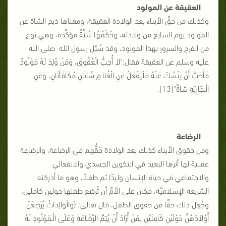
العقيقة عن المولود
وكذلك من حقِّ الأبناء بعد الولادة العقيقة، ومعناها ذبح الشاة عن
المولود يوم السابع من ولادته، وحُكْمُهُا سُنَّةٌ مؤكَّدة، وهي نوع
من الفرح والسرور بهذا المولود، وقد سُئِل رسول الله صلى الله
عليه وسلم عن العقيقة فقال:"لاَ أُحِبُّ الْعُقُوقَ، وَمَنْ وُلِدَ لَهُ مَوْلُودٌ
فَأَحَبَّ أَنْ يَنْسُكَ عَنْهُ فَلْيَفْعَلْ عَنِ الْغُلاَمِ شَاتَانِ مُكَافَأَتَانِ، وَعَنِ
الْـجَارِيَةِ شَاةٌ"[13].
الرضاعة
ومن حقوق الأبناء كذلك بعد الولادة حَقُّهم في الرضاعة، والرضاعة
عملية لها أثرها البعيد في التكوين الجسدي والانفعالي
والاجتماعي في حياة الإنسان وليدًا ثم طفلاً، وهو ما أدركته
الشريعة الإسلاميَّة، فكان على الأمِّ أن تُرضع طفلها حولين كاملين،
وجُعِلَ ذلك حقًّا من حقوق الطفل، قال تعالى: {وَالْوَالِدَاتُ يُرْضِعْنَ
أَوْلاَدَهُنَّ حَوْلَيْنِ كَامِلَيْنِ لِمَنْ أَرَادَ أَنْ يُتِمَّ الرَّضَاعَةَ وَعَلَى الْـمَوْلُودِ لَهُ