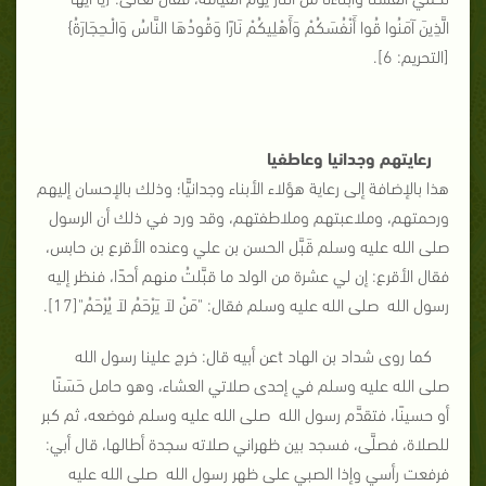
الَّذِينَ آمَنُوا قُوا أَنْفُسَكُمْ وَأَهْلِيكُمْ نَارًا وَقُودُهَا النَّاسُ وَالْـحِجَارَةُ}
[التحريم: 6].
رعايتهم وجدانيا وعاطفيا
هذا بالإضافة إلى رعاية هؤلاء الأبناء وجدانيًّا؛ وذلك بالإحسان إليهم
ورحمتهم، وملاعبتهم وملاطفتهم، وقد ورد في ذلك أن الرسول
صلى الله عليه وسلم قَبَّل الحسن بن علي وعنده الأقرع بن حابس،
فقال الأقرع: إن لي عشرة من الولد ما قبَّلتُ منهم أحدًا، فنظر إليه
رسول الله صلى الله عليه وسلم فقال: "مَنْ لاَ يَرْحَمُ لاَ يُرْحَمُ"[17].
كما روى شداد بن الهاد tعن أبيه قال: خرج علينا رسول الله
صلى الله عليه وسلم في إحدى صلاتي العشاء، وهو حامل حَسَنًا
أو حسينًا، فتقدَّم رسول الله صلى الله عليه وسلم فوضعه، ثم كبر
للصلاة، فصلَّى، فسجد بين ظهراني صلاته سجدة أطالها، قال أبي:
فرفعت رأسي وإذا الصبي على ظهر رسول الله صلى الله عليه