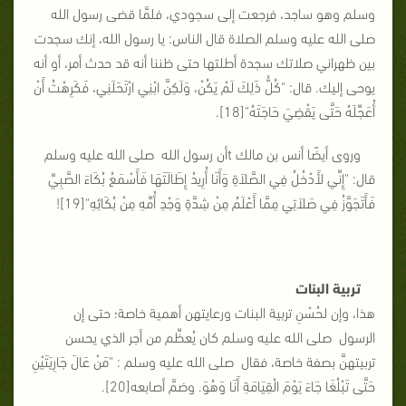
وسلم وهو ساجد، فرجعت إلى سجودي، فلمَّا قضى رسول الله
صلى الله عليه وسلم الصلاة قال الناس: يا رسول الله، إنك سجدت
بين ظهراني صلاتك سجدة أطلتها حتى ظننا أنه قد حدث أمر، أو أنه
يوحى إليك. قال: "كُلُّ ذَلِكَ لَمْ يَكُنْ، وَلَكِنَّ ابْنِي ارْتَحَلَنِي، فَكَرِهْتُ أَنْ
أُعَجِّلَهُ حَتَّى يَقْضِيَ حَاجَتَهُ"[18].
وروى أيضًا أنس بن مالك tأن رسول الله صلى الله عليه وسلم
قال: "إِنِّي لأَدْخُلُ فِي الصَّلاَةِ وَأَنَا أُرِيدُ إِطَالَتَهَا فَأَسْمَعُ بُكَاءَ الصَّبِيِّ
فَأَتَجَوَّزُ فِي صَلاَتِي مِمَّا أَعْلَمُ مِنْ شِدَّةِ وَجْدِ أُمِّهِ مِنْ بُكَائِهِ"[19]!
تربية البنات
هذا، وإن لحُسْنِ تربية البنات ورعايتهن أهمية خاصة؛ حتى إن
الرسول صلى الله عليه وسلم كان يُعظِّم من أجر الذي يحسن
تربيتهنَّ بصفة خاصة، فقال صلى الله عليه وسلم : "مَنْ عَالَ جَارِيَتَيْنِ
حَتَّى تَبْلُغَا جَاءَ يَوْمَ الْقِيَامَةِ أَنَا وَهُوَ. وضمَّ أصابعه[20].