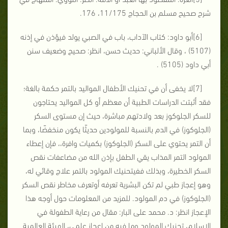
شرح صحيح مسلم بن الحجاج 11/175، 176.
[6]أبو داود: كتاب الآداب، باب في الصبي يولد فيؤذن في إذنه
(5107) ، وقال الألباني: حديث حسن، انظر: صحيح وضعيف سنن
أبي داود (5105) .
[7]لا يخفى أن في تحنيك الأطفال المواليد بالتمر حكمة بالغة؛
فقد أثبتت الدراسات الطبية أن معظم أو كل المواليد يحتاجون
للسكر الجلوكوز بعد ولادتهم مباشرة، حيث إن مستوى السكر
(الجلوكوز) في الدم بالنسبة للمولودين حديثًا يكون منخفضًا، وبما
أن التمر يحتوي على السكر (الجلوكوز) بكميات وافرة،، فإن إعطاء
المولود التمر المذاب يقي الطفل بإذن الله من مضاعفات نقص
السكر الخطيرة، وبذلك ففيتحنيك المولود بالتمر علاج وقائي له،
وهو إعجاز طبي لم تكن البشرية تعرفه أوتعرف مخاطر نقص السكر
(الجلوكوز) في دم المولود. للمزيد من المعلومات حول أوجه هذا
الإعجاز انظر: د. محمد على البار: مقال من رعاية الطفولة في
الإسلام، تحنيك المولود وما فيه من إعجاز علمي، الهيئة العالمية