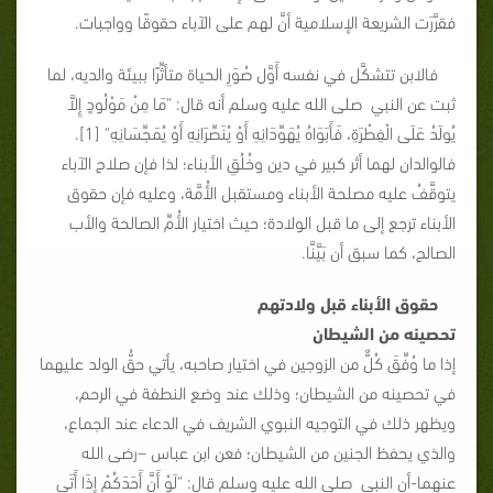
فقرَّرَت الشريعة الإسلامية أنَّ لهم على الآباء حقوقًا وواجبات.
فالابن تتشكَّل في نفسه أَوَّل صُوَرِ الحياة متأثِّرًا ببيئة والديه، لما
ثبت عن النبي صلى الله عليه وسلم أنه قال: "مَا مِنْ مَوْلُودٍ إِلاَّ
يُولَدُ عَلَى الْفِطْرَةِ، فَأَبَوَاهُ يُهَوِّدَانِهِ أَوْ يُنَصِّرَانِهِ أَوْ يُمَجِّسَانِهِ" [1].
فالوالدان لهما أثر كبير في دين وخُلُقِ الأبناء؛ لذا فإن صلاح الآباء
يتوقَّفُ عليه مصلحة الأبناء ومستقبل الأُمَّة، وعليه فإن حقوق
الأبناء ترجع إلى ما قبل الولادة؛ حيث اختيار الأُمِّ الصالحة والأب
الصالح، كما سبق أن بَيَّنَّا.
حقوق الأبناء قبل ولادتهم
تحصينه من الشيطان
إذا ما وُفِّقَ كُلٌّ من الزوجين في اختيار صاحبه، يأتي حقُّ الولد عليهما
في تحصينه من الشيطان؛ وذلك عند وضع النطفة في الرحم،
ويظهر ذلك في التوجيه النبوي الشريف في الدعاء عند الجماع،
والذي يحفظ الجنين من الشيطان؛ فعن ابن عباس –رضى الله
عنهما-أن النبي صلى الله عليه وسلم قال: "لَوْ أَنَّ أَحَدَكُمْ إِذَا أَتَى