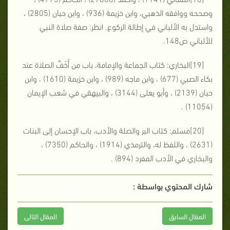
وصححه ووافقه الذهبي، وابن خزيمة (936) ، وابن حبان (2805) ،
واستدل به الألباني في إطالة الركوع. انظر: صفة صلاة النبي
للألباني ص148.
[19]البخاري: كتاب الجماعة والإمامة، باب من أَخَفَّ الصلاة عند
بكاء الصبي (677) ، وابن ماجه (989) ، وابن خزيمة (1610) ، وابن
حبان (2139) ، وأبو يعلى (3144) ، والبيهقي في شعب الإيمان
(11054) .
[20]مسلم: كتاب البر والصلة والأدب، باب الإحسان إلى البنات
(2631) ، واللفظ له، والترمذي (1914) ، والحاكم (7350) ،
والبخاري في الأدب المفرد (894) .
شارك المحتوي بواسطة :
المقال السابق
المقال التالى