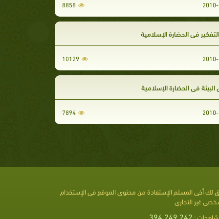
8858
2010-
لتفكير في الحضارة الإسلامية
10129
2010-
لبيئة في الحضارة الإسلامية
7894
2010-
 لك أخى المسلم الإستفادة من محتوى الموقع فى الإستخدام
خصى غير التجارى
394,249,242
شاهدات :