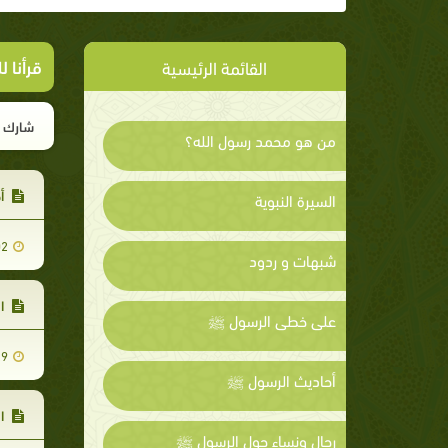
قرأنا 
القائمة الرئيسية
شارك ا
من هو محمد رسول الله؟
أخ
السيرة النبوية
02
شبهات و ردود
ال
على خطى الرسول ﷺ
29
أحاديث الرسول ﷺ
ال
رجال ونساء حول الرسول ﷺ