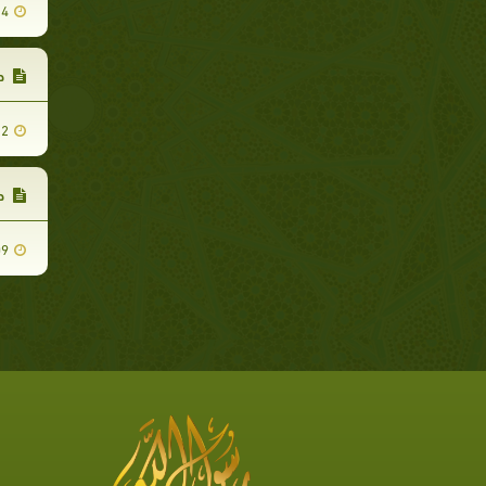
14
حر
12
حر
09