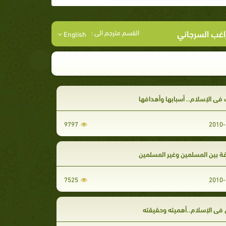
راغب السرجاني
القسم مترجم الى :
English
في الإسلام.. أسبابها وأهدافها
9797
2010-
ة بين المسلمين وغير المسلمين
7525
2010-
في الإسلام..أهميته وحقيقته