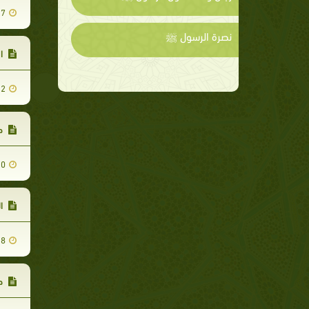
27
نصرة الرسول ﷺ
ال
22
صل
20
ال
18
حر