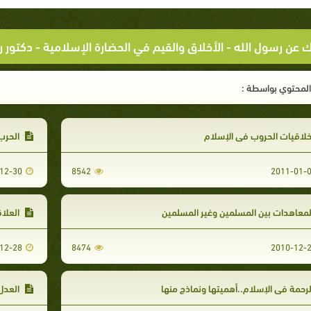
لك عن رسول الله
- الأخلاق والقيم في الحضارة الإسلامية - دكتور 
لمحتوي بواسطة :
لاقيات الحروب في الإسلام
الحرب 
12-30
8542
2011-01-
معاهدات بين المسلمين وغير المسلمين
العلاق
12-28
8474
2010-12-
رحمة في الإسلام..أهميتها ونماذج منها
العدل 