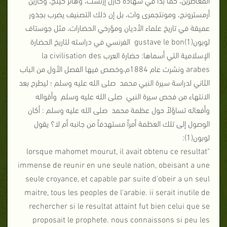
أرمسترونج، ومونتجمرى وات، بل إن ذلك التصنيف يضرب بجذور
عميقة في تاريخ علماء الأديان ومؤرخي الحضارات، مثل جوستاف
لوبون(1)gustave le bon الفرنسي في دراسته لتاريخ الحضارة
الإسلامية التي أسماها: حضارة العرب la civilisation des
arabes ونشرت عام 1884م،وخصص فيها الفصل الأول من الباب
الثاني لدراسة سيرة النبي محمد صلى الله عليه وسلم ؛ ليطرح بعد
الانتهاء من فحص سيرة النبي صلى الله عليه وسلم وأقواله
وأفعاله تساؤلاً حول عظمة محمد صلى الله عليه وسلم : أكان
الوصول إلى تلك العظمة أمراً مستهدفاً من جانبه أم لا؟ يقول
لوبون(1):
"lorsque mahomet mourut, il avait obtenu ce resultat
immense de reunir en une seule nation, obeisant a une
seule croyance, et capable par suite d'obeir a un seul
maitre, tous les peoples de l'arabie. ii serait inutile de
rechercher si le resultat attaint fut bien celui que se
proposait le prophete. nous connaissons si peu les