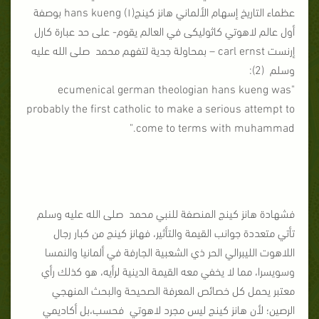
عظماء التاريخ إسهام الألماني هانز كينج(۱) hans kueng بوصفة
أول عالم لاهوتي كاثوليكى في العالم يقوم- على حد عبارة كارل
إرنست carl ernst – بمحاولة جدية لتفهم محمد صلى الله عليه
وسلم (2):
"ecumenical german theologian hans kueng was
probably the first catholic to make a serious attempt to
come to terms with muhammad."
فشهادة هانز كينج المنصفة للنبي محمد صلى الله عليه وسلم
تأتي متعددة جوانب القيمة والتأثير، فهانز كينج من كبار رجال
اللاهوت الليبرالي الحر ذي الشعبية الجارفة في ألمانيا والنمسا
وسويسرا، مما لا يخفي معه القيمة الدينية لرأيه، هو كذلك رأي
معتبر يحمل كل خصائص المعرفة الصحيحة والبحث المنهجي
الرصين؛ لأن هانز كينج ليس مجرد لاهوتي فحسب،بل أكاديمي