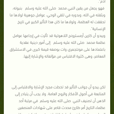
آدم".
فهو يجعل من يقين النبي محمد صلى الله عليه وسلم بنبوته،
وبثقته في الله، وبدوره في تلقي الوحي، عوامل جوهرية لولاها ما
تحققت له العظمة، ولولاها ما كان هذا التأثير الكبير في تاريخ
الإنسانية".
ويبدو أن كارين أرمسترونج اللاهوتية قد تأثرت في إرجاعها عوامل
عظمة محمد صلى الله عليه وسلم إلى أمور دينية عقدية
باعتمادها على مونتجمري وات بوصفه قيمة كبرى في الاستشراق
المعاصر، وهى كثيرة الاقتباس من مؤلفاته والإشارة إليها.
لكن يبدو أن جوانب التأثير قد تخطت مجرد الإشارة والاقتباس إلى
المتابعة في أصول الأفكار والروح العامة. ولا يجب أن يتبادر إلى
الذهن أن تصنيف النبي صلى الله عليه وسلم في مرتبة أحد
عظماء التاريخ أمر طارئ محدث قاصر على شهادات المنصفين
المعاصرين، كما بدا في شهادة كارل إرنست، وهانز كينج، وكارين