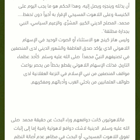
أن يذلله وينجزه ويصل إليه، وهذا الحكم هو ما يجب اليوم على
الكنيسة وعلى اللاهوت المسيحي الإقرار به أخيراً دون تحفظ....
محمد، المصلح الديني الكبير، المشرَّع، والزعيم السياسي، النبي
بجدارة مطلقة".
وليس هانز كينج هو الاستثناء أو الصوت الوحيد في الإسهام
اللاهوتي الذي يؤكد صدق العاطفة والشعور الديني لدى المنصفين
في تصنيفهم النبيَّ محمداً صلى الله عليه وسلم كأحد عظماء
التاريخ، فذلك الإسهام اللاهوتي يقطع بخطأ من يحصر بواعث
مواقف المنصفين من نبي الإسلام في النزعة العقلانية لدى
طوائف العلمانيين من باحثي الغرب وأدبائهم ومفكريهم.
فاللاهوتيون كانت دوافعهم وراء البحث عن حقيقة محمد صلى
الله عليه وسلم الدينية لاشك دوافع لاهوتية رامية إما إلى إثبات
تفوق اللاهوت المسيحي، أو البحث في مظاهر عدم أصالة النظم