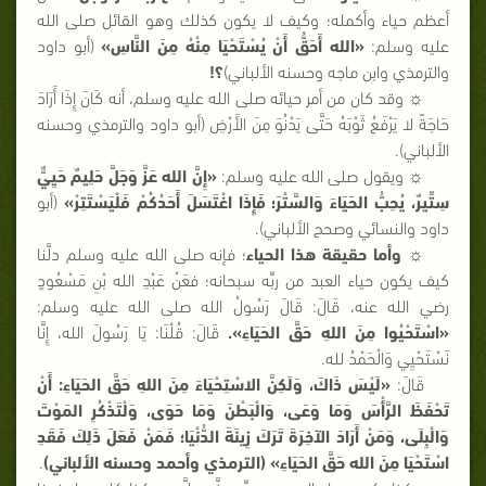
أعظم حياء وأكمله؛ وكيف لا يكون كذلك وهو القائل
صلى الله
عليه وسلم:
«الله أَحَقُّ أَنْ يُسْتَحْيَا مِنْهُ مِنَ النَّاسِ»
(أبو داود
والترمذي وابن ماجه وحسنه الألباني)
؟!
☼ وقد كان من أمر حيائه صلى الله عليه وسلم، أنه كَانَ إِذَا أَرَادَ
حَاجَةً لا يَرْفَعُ ثَوْبَهُ حَتَّى يَدْنُوَ مِنَ الأَرْضِ
(أبو داود والترمذي وحسنه
الألباني).
☼ ويقول صلى الله عليه وسلم:
«إِنَّ الله عَزَّ وَجَلَّ حَلِيمٌ حَيِيٌّ
سِتِّيرٌ، يُحِبُّ الحَيَاءَ وَالسَّتْرَ؛ فَإِذَا اغْتَسَلَ أَحَدُكُمْ فَلْيَسْتَتِرْ»
(أبو
داود والنسائي وصحح الألباني).
☼
وأما حقيقة هذا الحياء
؛ فإنه صلى الله عليه وسلم دلَّنا
كيف يكون حياء العبد من ربِّه سبحانه؛ فعَنْ عَبْدِ الله بْنِ مَسْعُودٍ
رضي الله عنه
، قَالَ: قَالَ رَسُولُ الله صلى الله عليه وسلم:
«اسْتَحْيُوا مِنَ اللهِ حَقَّ الحَيَاءِ».
قَالَ: قُلْنَا: يَا رَسُولَ الله، إِنَّا
نَسْتَحْيِي وَالْحَمْدُ لله.
قَالَ:
«لَيْسَ ذَاكَ، وَلَكِنَّ الاسْتِحْيَاءَ مِنَ اللهِ حَقَّ الحَيَاءِ: أَنْ
تَحْفَظَ الرَّأْسَ وَمَا وَعَى، وَالْبَطْنَ وَمَا حَوَى، وَلْتَذْكُرِ المَوْتَ
وَالْبِلَى، وَمَنْ أَرَادَ الآخِرَةَ تَرَكَ زِينَةَ الدُّنْيَا؛ فَمَنْ فَعَلَ ذَلِكَ فَقَدِ
اسْتَحْيَا مِنَ الله حَقَّ الحَيَاءِ» (الترمذي وأحمد وحسنه الألباني)
.