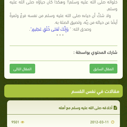
خلواته صلى الله عليه وسلم!! وهكذا كان حياؤه صلى الله عليه
وسلم.
ولا شكَّ أن حياءه صلى الله عليه وسلم من نفسه فرعٌ وثمرةٌ
أيضًا عن حيائه من ربِّه، ولصيق الصلة به.
وصدق الله: "
وَإِنَّكَ لَعَلى خُلُقٍ عَظِيمٍ
"
.
* * *
شارك المحتوي بواسطة :
المقال السابق
المقال التالى
مقالات في نفس القسم
أخلاقه صلى الله عليه وسلم مع أهله
9501
2012-03-11