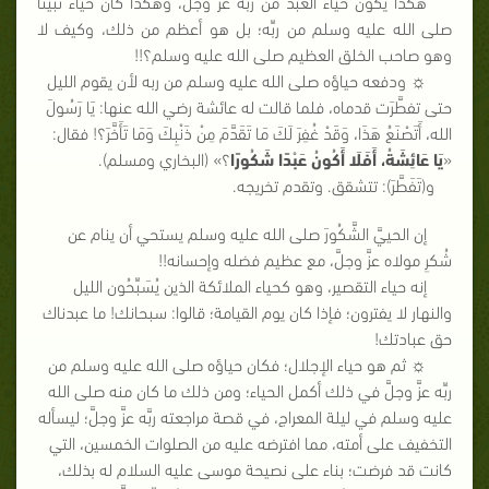
هكذا يكون حياء العبد من ربِّه عزَّ وجلَّ، وهكذا كان حياء نبينا
صلى الله عليه وسلم من ربِّه؛ بل هو أعظم من ذلك، وكيف لا
وهو صاحب الخلق العظيم صلى الله عليه وسلم؟!!
☼ ودفعه حياؤه صلى الله عليه وسلم من ربه لأن يقوم الليل
حتى تفطَّرَت قدماه، فلما قالت له عائشة رضي الله عنها: يَا رَسُولَ
الله، أَتَصْنَعُ هَذَا، وَقَدْ غُفِرَ لَكَ مَا تَقَدَّمَ مِنْ ذَنْبِكَ وَمَا تَأَخَّرَ؟! فقال:
«
يَا عَائِشَةُ، أَفَلَا أَكُونُ عَبْدًا شَكُورًا
؟» (البخاري ومسلم).
و
(
تَفَطَّرَ
):
تتشقق
.
وتقدم تخريجه
.
إن الحييَّ الشَّكُورَ صلى الله عليه وسلم يستحي أن ينام عن
شُكرِ مولاه عزَّ وجلَّ، مع عظيم فضله وإحسانه!!
إنه حياء التقصير، وهو كحياء الملائكة الذين يُسَبِّحُون الليل
والنهار لا يفترون؛ فإذا كان يوم القيامة؛ قالوا: سبحانك! ما عبدناك
حق عبادتك!
☼ ثم هو حياء الإجلال؛ فكان حياؤه صلى الله عليه وسلم من
ربِّه عزَّ وجلَّ في ذلك أكمل الحياء؛ ومن ذلك ما كان منه صلى الله
عليه وسلم في ليلة المعراج، في قصة مراجعته ربَّه عزَّ وجلَّ؛ ليسأله
التخفيف على أمته، مما افترضه عليه من الصلوات الخمسين، التي
كانت قد فرضت؛ بناء على نصيحة موسى عليه السلام له بذلك،