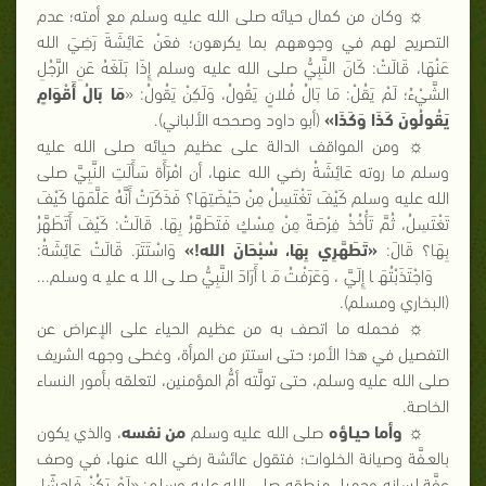
☼ وكان من كمال حيائه صلى الله عليه وسلم مع أمته؛ عدم
التصريح لهم في وجوههم بما يكرهون؛ فعَنْ عَائِشَةَ رَضِيَ الله
عَنْهَا، قَالَتْ: كَانَ النَّبِيُّ صلى الله عليه وسلم إِذَا بَلَغَهُ عَنِ الرَّجُلِ
الشَّيْءُ؛ لَمْ يَقُلْ: مَا بَالُ فُلانٍ يَقُولُ، وَلَكِنْ يَقُولُ: «
مَا بَالُ أَقْوَامٍ
يَقُولُونَ كَذَا وَكَذَا»
(أبو داود وصححه الألباني).
☼ ومن المواقف الدالة على عظيم حيائه صلى الله عليه
وسلم ما روته عَائِشَةُ رضي الله عنها، أن امْرَأَة سَأَلَتِ النَّبِيَّ صلى
الله عليه وسلم كَيْفَ تَغْتَسِلُ مِنْ حَيْضَتِهَا؟ فَذَكَرَتْ أَنَّهُ عَلَّمَهَا كَيْفَ
تَغْتَسِلُ، ثُمَّ تَأْخُذُ فِرْصَةً مِنْ مِسْكٍ فَتَطَهَّرُ بِهَا. قَالَتْ: كَيْفَ أَتَطَهَّرُ
بِهَا؟ قَالَ:
«تَطَهَّرِي بِهَا، سُبْحَانَ الله!»
وَاسْتَتَرَ. قَالَتْ عَائِشَةُ:
وَاجْتَذَبْتُهَا إِلَيَّ، وَعَرَفْتُ مَا أَرَادَ النَّبِيُّ صلى الله عليه وسلم...
(البخاري ومسلم).
☼ فحمله ما اتصف به من عظيم الحياء على الإعراض عن
التفصيل في هذا الأمر؛ حتى استتر من المرأة، وغطى وجهه الشريف
صلى الله عليه وسلم، حتى تولَّته أمُّ المؤمنين، لتعلقه بأمور النساء
الخاصة.
☼
وأما حيـاؤه
صلى الله عليه وسلم
من نفسه
، والذي يكون
بالعـفَّة وصيانة الخلوات؛ فتقول عائشة رضي الله عنها، في وصف
عفَّة لسانِه وجميلِ منطقه صلى الله عليه وسلم: «لَمْ يَكُنْ فَاحِشًا،