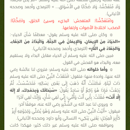
وَلَا مُتَفَحِّشًا، وَلا صَخَّابًا فِي الأَسْوَاقِ... » (الترمذي وأحمد وصححه
الألباني).
و(مُتَفَحِّشًا
): المتفحش
: البذيء وسيئ الخلق، و
(صَخَّابًا
):
الصخب
: اختلاط الأصوات وارتفاعها
.
☼ وكان صلى الله عليه وسلم يقول- معظمًا شأنَ الحياءِ-:
«الحَيَاءُ مِنَ الإِيمَانِ، وَالإِيمَانُ فِي الجَنَّةِ، وَالْبَذَاءُ مِنَ الجَفَاءِ،
وَالجَفَاءُ فِي النَّارِ»
(الترمذي وأحمد وصححه الألباني).
فبين صلى الله عليه وسلم أن الحياء مقابل البذاء ولا يستقيم
معه، والبذاء هو الفحش في القول.
☼
وأما خلواته
صلى الله عليه وسلم؛ فتروي لنا عائشة رضي
الله عنها، واحدة منها؛ فتقول: افْتَقَدْتُ النَّبِيَّ صلى الله عليه وسلم
ذَاتَ لَيْلَةٍ، فَظَنَنْتُ أَنَّهُ ذَهَبَ إِلَى بَعْضِ نِسَائِهِ؛ فَتَحَسَّسْتُ، ثُمَّ
رَجَعْتُ؛ فَإِذَا هُوَ رَاكِعٌ أَوْ سَاجِدٌ يَقُولُ:
«سُبْحَانَكَ وَبِحَمْدِكَ، لَا إِلَهَ
إِلَّا أَنْتَ»
فَقُلْتُ: بِأَبِي أَنْتَ وَأُمِّي؛ إِنِّي لَفِي شَأْنٍ، وَإِنَّكَ لَفِي آخَرَ!!
☼ ويروي لنا عبد الله بن الشِّخِّيِر
رضي الله عنه
، موقفًا آخر؛
فيقول: «أَتَيْتُ النَّبِيَّ صلى الله عليه وسلم وَهُوَ يُصَلِّي وَلِجَوْفِهِ أَزِيزٌ
كَأَزِيزِ الْمِرْجَلِ؛ يَعْنِي يَبْكِي» (النسائي وأبو داود وصححه الألباني).
ومواقفه صلى الله عليه وسلم غير ذلك كثير؛ فهكذا كانت