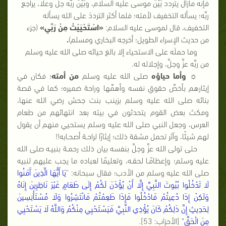
فإنه مازال يتردد بَيْنَ موسى عليه السلام، وبَيْنَ ربِّه جلَّ وعلا، يراجع
ربَّه؛ يسأله التخفيف لأمته؛ فلما أكثر الترددَ على الله يسأله
التخفيف، قال لموسى عليه السلام:
«اسْتَحْيَيْتُ مِنْ رَبِّي»
(جزء
من حديث الإسراء الطويل؛ أخرجه البخاري ومسلم)
.
وما حملَه على الاستحياء إلا بالغ حيائه صلى الله عليه وسلم
من ربِّه عزَّ وجلَّ، وإجلاله له.
☼
وأما حياؤه
صلى الله عليه وسلم
من أمته
؛ فكان في
إيثارهم بأخصِّ حقوقِ نفسه وأهمِّها وراحة ضميره؛ كما في قصة
بنائه صلى الله عليه وسلم بزينب بنت جحش رضي الله عنها،
ومكث بعض القوم يتحدثون في بيته بعد انتهائهم من طعام
العرس، وجعل النبي صلى الله عليه وسلم يستحيي منهم أن يقول
لهم شيئًا، وآثر تحمل مشقة ذلك؛ إيثارًا لراحـة أصحـابه!!
حتى تولى الله عزَّ وجلَّ بنفسه بيان ذلك رحمـة بنبيـه صلى الله
عليه وسلم؛ وإعظامًـا لحقـه، وتعليمًا لعباده ما يجب عليهم لنبيه
صلى الله عليه وسلم من الأدب؛ فقال سبحانه: "
يَا أَيُّهَا الَّذِينَ آَمَنُوا
لَا تَدْخُلُوا بُيُوتَ النَّبِيِّ إِلَّا أَنْ يُؤْذَنَ لَكُمْ إِلَى طَعَامٍ غَيْرَ نَاظِرِينَ إِنَاهُ
وَلَكِنْ إِذَا دُعِيتُمْ فَادْخُلُوا فَإِذَا طَعِمْتُمْ فَانْتَشِرُوا وَلَا مُسْتَأْنِسِينَ
لِحَدِيثٍ إِنَّ ذَلِكُمْ كَانَ يُؤْذِي النَّبِيَّ فَيَسْتَحْيِي مِنْكُمْ وَاللَّهُ لَا يَسْتَحْيِي
مِنَ الْحَقِّ"
[الأحزاب: 53].