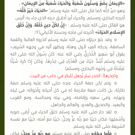
«الإِيمَانُ بِضْعٌ وَسِتُّونَ شُعْبَةً وَالْحَيَاءُ شُعْبَةٌ مِنْ الإِيمَانِ»
،
وهو خيرٌ كلُّه كما قال صلى الله عليه وسلم"
«الحَيَاءُ خَيْرٌ كُلُّهُ»
أخرجه البخاري ومسلم، والحياء أبرز أخلاق دينه الذي جاء به؛ أليس
هو القائل صلى الله عليه وسلم : «
إِنَّ لِكُلِّ دِينٍ خُلُقًا، وَإِنَّ خُلُقَ
الإِسْلَامِ الحَيَاءُ»
(أخرجه ابن ماجه وحسنه الألباني)؟!.
☼ وقد بلغ حياؤه صلى الله عليه وسلم الذروة العالية والقمة
السامقة، يدركه المرء لأول وهلة، ويظهر أثره في وجهه الشريف؛
يقول أبو سَعِيدٍ الْخُدْرِيُّ
رضي الله عنه
: كَانَ رَسُولُ الله صلى الله
عليه وسلم أَشَدَّ حَيَاءً مِنَ الْعَذْرَاءِ فِي خِدْرِهَا، وَكَانَ إِذَا كَرِهَ شَيْئًا
عَرَفْنَاهُ فِي وَجْهِه (البخاري ومسلم).
و(خِدرها
): الخدر ستر يُجعل للبكر في جانب من البيت
.
☼ ولم تكن صفة الحياء عنده صلى الله عليه وسلم صفة
طارئة، بل كانت صفة ملازمة له في كل أحيانه وأحواله؛ في ليله
ونهاره، وفي سفره وإقامته، وفي بيته ومجالسه، ومع القريب
والبعيد، والصديق والعدو، والعالم والجاهل.
☼ لقد حاز صلى الله عليه وسلم خلقَ الحياء في أرقى صوره
وأشملِها؛ فكان حَييًا مع ربِّه عزَّ وجلَّ، حَييًا مع أمته، حَييًا مع نفسه
الشريفة صلى الله عليه وسلم.
☼
فأما حياؤه
صلى الله عليه وسلم
مع ربِّه عزَّ وجلَّ؛
فكان