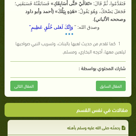
فَتَقَدَّمُوا، ثُمَّ قَالَ
:
«
تَعَالَيْ حَتَّى أُسَابِقَكِ
»
فَسَابَقْتُهُ فَسَبَقَنِي؛
فَجَعَلَ يَضْحَكُ، وَهُوَ يَقُولُ
:
«
هَذِهِ بِتِلْكَ
» (
أحمد وأبو داود
وصححه الألباني
)
.
وصدق الله
: "
وَإِنَّكَ لَعَلى خُلُقٍ عَظِيمٍ
"
* * *
1
كما تقدم من حديث لعبها بالبنات، وتسريب النبي صواحبها
ليلعبن معها، أخرجه البخاري، ومسلم
.
شارك المحتوي بواسطة :
المقال السابق
المقال التالى
مقالات في نفس القسم
رحمتُـه صلى الله عليه وسلم بأهـله