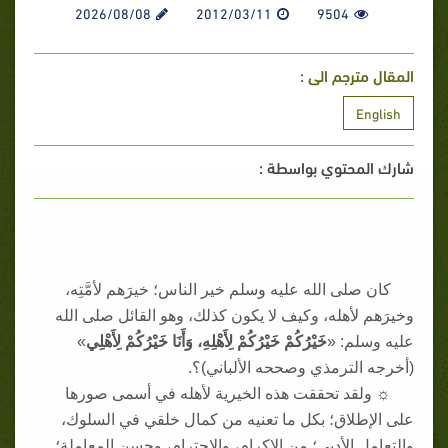
2026/08/08
2012/03/11
9504
المقال مترجم الى :
English
شارك المحتوي بواسطة :
كان صلى الله عليه وسلم خير الناس؛ خيرَهم لأمَّتِه،
وخيرَهم لأهله، وكيف لا يكون كذلك، وهو القائل صلى الله
عليه وسلم
: «
خَيْرُكُمْ خَيْرُكُمْ لِأَهْلِهِ، وَأَنَا خَيْرُكُمْ لِأَهْلِي
»
(
أخرجه الترمذي وصححه الألباني
)
؟
.
☼
ولقد تحققت هذه الخيرية لأهله في أسمى صورها
على الإطلاق؛ بكل ما تعنيه من كمال خلقي في السلوك،
والتعامل الأدبي؛ من الإكرام، والاحترام، وحسن المعاملة؛