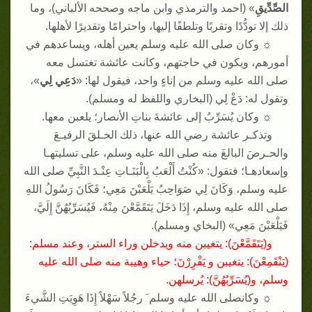
الصِّدِّيقِ
» (
احمد والترمذي وابن ماجه وصححه الألباني
)
، وما
ذلك إلا تودُّدًا وتقربًا وتلطفًا إليها، واحترامًا وتقديرًا لأهلها
.
☼
وكان صلى الله عليه وسلم يعين أهله، ويساعدهم في
أمورهم، ويكون في حاجتهم، وكانت عائشة تغتسل معه
صلى الله عليه وسلم من إناءٍ واحد، فيقول لها
: «
دَعِي لِي
»
،
وتقول له
:
دَعْ لِي
(
البخاري واللفظ له ومسلم
).
☼
وكان يُسَرِّبُ إلى عائشةَ بناتِ الأنصار؛ يلعبن معها
.
وتذكـر عائشة رضي الله عنها، ذلك الخـلقَ الرفيـعَ
والحـرصَ البالغَ منه صلى الله عليه وسلم، على تسليتهـا
وإسعادهـا؛ فتقول
: «
كُنْتُ أَلْعَبُ بِالْبَنَـاتِ عِنْـدَ النَّبِيِّ صلى الله
عليه وسلم، وَكَانَ لِي صَوَاحِبُ يَلْعَبْنَ مَعِي؛ فَكَانَ رَسُولُ اللهِ
صلى الله عليه وسلم، إِذَا دَخَلَ يَتَقَمَّعْنَ مِنْهُ، فَيُسَرِّبُهُنَّ إِلَيَّ،
فَيَلْعَبْنَ مَعِي
»‏ (
البخاي ومسلم
).
و
(
يَتَقَمَّعْنَ
):
يتغيبن منه ويدخلن وراء الستر، وعند مسلم
:
(
يَنْقَمِعْنَ
):
يتغيبن و يَفْرِرْنَ؛ حياء وهيبة منه صلى الله عليه
وسلم، و
(
يُسَرِّبُهُنَّ
):
يُرسلهن
.
‏☼
وكانصلى الله عليه وسلم َ رجُلاً سَهْلاً إِذَا هَوِيَتِ الشَّيءَ