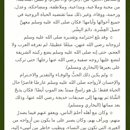
من محبة وملاعبة، ومداعبة، وملاطفة، ومضاحكة، وعدل،
ورحمة، ووفاء، وغير ذلك مما تقتضيه الحياة الزوجية في
جميع أحوالها وأيامها؛ فكان صلى الله عليه وسلم معهنَّ
جميلَ العِشْرة، دائمَ البِشْر
.
☼
وقد بلغ احترامه وتقديره صلى الله عليه وسلم
لزوجاته رضي الله عنهن، مبلغًا عظيمًا، لم تعرفه العرب ولا
العجم، حتى إنه صلى الله عليه وسلم يضع ركبته الشريفة
لتضع عليها زوجه صفية رضي الله عنها رجلها؛ حتى تركب
على بعيرها
(
البخاري ومسلم
).
☼
ولم يكـن ذلك الحبُّ والوفـاء والتقدير والاحـترام
والإحسان لأزواجه صلى الله عليه وسلم عارضًا قاصرًا حال
الحياة فقط؛ بل هو راسخٌ ممتدٌ بعد الموتِ أيضًا؛ فكان يذبحُ
الشَّاةَ ثم يهديها إلى صديقات خديجة رضي الله عنها، وذلك
بعد مماتها
(
البخاري ومسلم
).
☼
وكان مع أهله أحلمَ الناس، ويعفو عنهم فيما يصدرُ
منهم، ويرأف بهم، وكان يصبر على ما يكون بين أزواجه من
الغيرة، التي تكون بين النساء، ويطيب خاطر من أُسِيء إليه،