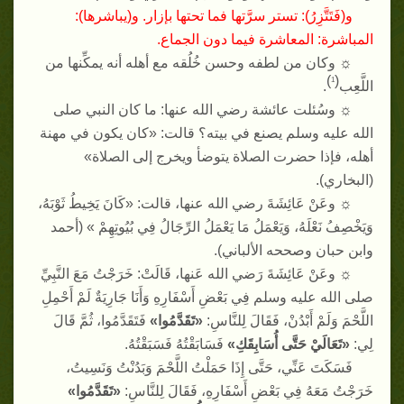
و
(
فَتَتَّزِرُ
):
تستر سرَّتها فما تحتها بإزار
.
و
(
يباشرها
):
المباشرة
:
المعاشرة فيما دون الجماع
.
☼
وكان من لطفه وحسن خُلُقه مع أهله أنه يمكِّنها من
)
(
1
اللَّعِب
.
☼
وسُئلت عائشة رضي الله عنها
:
ما كان النبي صلى
الله عليه وسلم يصنع في بيته؟ قالت
: «
كان يكون في مهنة
أهله، فإذا حضرت الصلاة يتوضأ ويخرج إلى الصلاة
»
(
البخاري
).
☼
وعَنْ عَائِشَةَ رضي الله عنها، قالت
: «
كَانَ يَخِيطُ ثَوْبَهُ،
وَيَخْصِفُ نَعْلَهُ، وَيَعْمَلُ مَا يَعْمَلُ الرِّجَالُ فِي بُيُوتِهِمْ
» (
أحمد
وابن حبان وصححه الألباني
).
☼
وعَنْ عَائِشَةَ رَضي الله عَنها، قَالَتْ
:
خَرَجْتُ مَعَ النَّبِيِّ
صلى الله عليه وسلم فِي بَعْضِ أَسْفَارِهِ وَأَنَا جَارِيَةٌ لَمْ أَحْمِلِ
اللَّحْمَ وَلَمْ أَبْدُنْ، فَقَالَ لِلنَّاسِ
:
«
تَقَدَّمُوا
»
فَتَقَدَّمُوا، ثُمَّ قَالَ
لِي
:
«
تَعَالَيْ حَتَّى أُسَابِقَكِ
»
فَسَابَقْتُهُ فَسَبَقْتُهُ
.
فَسَكَتَ عَنِّي، حَتَّى إِذَا حَمَلْتُ اللَّحْمَ وَبَدُنْتُ وَنَسِيتُ،
خَرَجْتُ مَعَهُ فِي بَعْضِ أَسْفَارِهِ، فَقَالَ لِلنَّاسِ
:
«
تَقَدَّمُوا
»