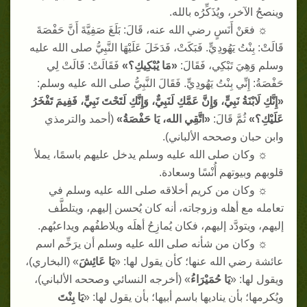
وينصحُ الآخر، ويُذَكِّرُه بالله
.
☼
فعَنْ أَنَسٍ
رضي الله عنه
، قَالَ
:
بَلَغَ صَفِيَّةَ أَنَّ حَفْصَةَ
قَالَتْ
:
بِنْتُ يَهُودِيٍّ
.
فَبَكَتْ، فَدَخَلَ عَلَيْهَا النَّبِيُّ صلى الله عليه
وسلم وَهِيَ تَبْكِي، فَقَالَ
:
«
مَا يُبْكِيكِ؟
»
فَقَالَتْ
:
قَالَتْ لِي
حَفْصَةُ
:
إِنِّي بِنْتُ يَهُودِيٍّ
.
فَقَالَ النَّبِيُّ صلى الله عليه وسلم
:
«
إِنَّكِ لَابْنَةُ نَبِيٍّ، وَإِنَّ عَمَّكِ لَنَبِيٌّ، وَإِنَّكِ لَتَحْتَ نَبِيٍّ، فَفِيمَ تَفْخَرُ
عَلَيْكِ؟
»
ثُمَّ قَالَ
:
«
اتَّقِي الله، يَا حَفْصَةُ
»
(
أحمد والترمذي
وابن حبان وصححه الألباني
).
☼
وكان صلى الله عليه وسلم يدخل عليهم باسمًا، يملأ
قلوبهم وبيوتهم أُنْسًا وسعادة
.
☼
وكان من كريم أخلاقه صلى الله عليه وسلم في
تعامله مع أهله وزوجاته، أنه كان يُحسن إليهم، ويتلطَّف
إليهم، ويتودَّد إليهم، فكان يُمازِحُ أهلَه ويلاطفُهم ويداعبُهم
.
☼
وكان من شأنه صلى الله عليه وسلم أن يرَخِّم اسم
عائشة رضي الله عنها؛ كأن يقول لها
: «
يَا عَائِشَ
» (
البخاري
)
،
ويقول لها
: «
يَا حُمَيْرَاءُ
» (
أخرجه النسائي وصححه الألباني
)
،
ويُكرمها؛ بأن يناديها باسم أبيها؛ بأن يقول لها
: «
يَا بِنْتَ