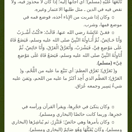
تَابَعَهَا عَلَيْهِ
(
مسلم
)
؛ أي أجابها إليه؛ إذا كان لا محذورَ فيه، ولَا
نقص فيه في الدين ـ مثل طلبها الاعتمار وغيره
.
☼
وكان إذا شربت من الإِناء أخذه، فوضع فمه في
موضع فمها، وشرب
.
☼
فعَـنْ عَائِشَةَ رضي الله عنها، قَالَتْ
:
«
كُنْتُ أَشْـرَبُ
وَأَنَا حَـائِضٌ، ثُمَّ أُنَـاوِلُهُ النَّبِيَّ صلى الله عليه وسلم، فَيَضَعُ فَاهُ
عَلَى مَوْضِعِ فِيَّ، فَيَشْرَبُ، وَأَتَعَرَّقُ الْعَرْقَ، وَأَنَا حَائِضٌ، ثُمَّ
أُنَاوِلُهُ النَّبِيَّ صلى الله عليه وسلم، فَيَضَعُ فَاهُ عَلَى مَوْضِعِ
فِيَّ
» (
مسلم
)
.
و
(
تَعَرَّق
):
تَعَرَّق العظمَ
:
أي تَتَبَّع ما عليه من اللَّحْم، و
(
العَرْق
):
العَظْم الذي أُخِذ أكثَرُ ما عليه من اللحم، وبَقيَ عليه
شيءٌ يَسِير وجمعه عُرَاق
.
☼
وكان يتكئ في حَجْرِها، ويقرأ القرآن ورأسه في
حَجرِها، وربما كانت حائضًا
(
البخاري ومسلم
).
☼
وكان يأمرها وهي حائضٌ؛ فَتَتَّزِرُ، ثم يُباشِرُها
(
البخاري
ومسلم
)
، وكَانَ يُقَبِّلُهَا وَهُوَ صَائِمٌ
(
البخاري ومسلم
).