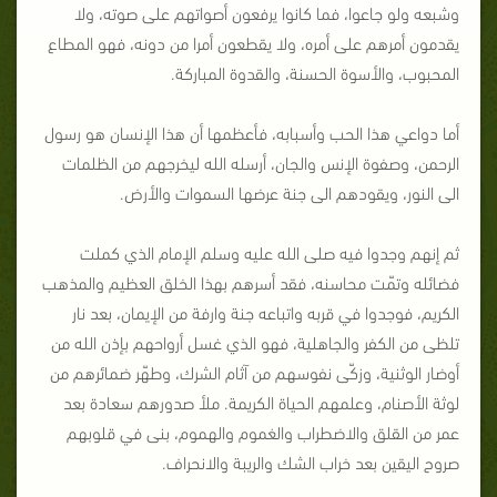
وشبعه ولو جاعوا، فما كانوا يرفعون أصواتهم على صوته، ولا
يقدمون أمرهم على أمره، ولا يقطعون أمرا من دونه، فهو المطاع
المحبوب، والأسوة الحسنة، والقدوة المباركة.
أما دواعي هذا الحب وأسبابه، فأعظمها أن هذا الإنسان هو رسول
الرحمن، وصفوة الإنس والجان، أرسله الله ليخرجهم من الظلمات
الى النور، ويقودهم الى جنة عرضها السموات والأرض.
ثم إنهم وجدوا فيه صلى الله عليه وسلم الإمام الذي كملت
فضائله وتمّت محاسنه، فقد أسرهم بهذا الخلق العظيم والمذهب
الكريم، فوجدوا في قربه واتباعه جنة وارفة من الإيمان، بعد نار
تلظى من الكفر والجاهلية، فهو الذي غسل أرواحهم بإذن الله من
أوضار الوثنية، وزكّى نفوسهم من آثام الشرك، وطهّر ضمائرهم من
لوثة الأصنام، وعلمهم الحياة الكريمة. ملأ صدورهم سعادة بعد
عمر من القلق والاضطراب والغموم والهموم، بنى في قلوبهم
صروح اليقين بعد خراب الشك والريبة والانحراف.