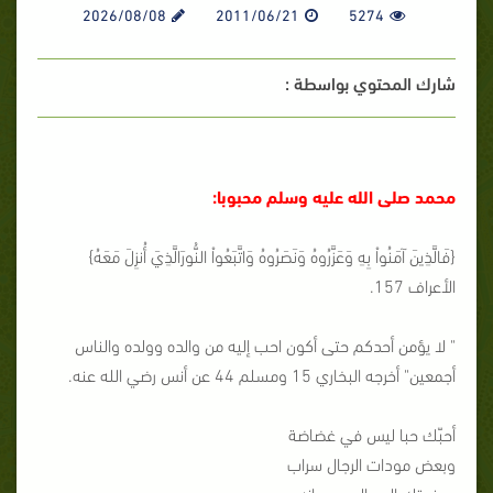
2026/08/08
2011/06/21
5274
شارك المحتوي بواسطة :
محمد صلى الله عليه وسلم محبوبا:
{فَالَّذِينَ آمَنُواْ بِهِ وَعَزَّرُوهُ وَنَصَرُوهُ وَاتَّبَعُواْ النُّورَالَّذِيَ أُنزِلَ مَعَهُ}
الأعراف 157.
" لا يؤمن أحدكم حتى أكون احب إليه من والده وولده والناس
أجمعين" أخرجه البخاري 15 ومسلم 44 عن أنس رضي الله عنه.
أحبّك حبا ليس في غضاضة
وبعض مودات الرجال سراب
ومنحتك الود الصريح وإنه