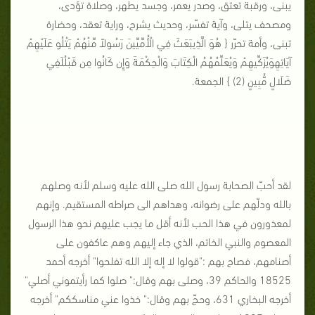
يبنى، ورقبة تعتق، وصدر يعمر، وجسد يطهر، وصلاة تؤدى،
ومصحف يتلى، وآية تفسّر، وحديث يشرح، وراية تعقد، وحضارة
تبنى، وأمة تحرّر { هُوَ الَّذِيبَعَثَ فِي الْأُمِّيِّينَ رَسُولاً مِّنْهُمْ يَتْلُو عَلَيْهِمْ
آيَاتِهِوَيُزَكِّيهِمْ وَيُعَلِّمُهُمُ الْكِتَابَ وَالْحِكْمَةَ وَإِن كَانُوا مِن قَبْلُلَفِي
ضَلَالٍ مُّبِينٍ (2) } الجمعة.
لقد أحبّ الصحابة رسول الله صلى الله عليه وسلم لأنه وصلهم
بالله ودلّهم على رضوانه، وهداهم الى صراطه المستقيم. وإنهم
لمعذورون في هذا الحب لأنه أقل ما يجب عليهم نحو هذا الرسول
المعصوم والنبي الخاتم، الذي جاء إليهم وهم عاكفون على
أصنامهم، فصاح بهم :"قولوا لا إله إلا الله تفلحوا" أخرجه أحمد
18525 والحاكم 39، وصلى بهم وقال:" صلوا كما رأيتموني أصلي"
أخرجه البخاري 631، وحجّ بهم وقال:" خذوا عني مناسككم" أخرجه