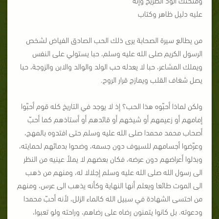
عليه دليل ظاهر وكتاب
من يطالع سيرة الصحابة يرى ذلك الحب الصادق الفياض لشخص
الرسول الكريم صلى الله عليه وسلم، حبا يستولي على النفس
ويملك المشاعر، حبا لا يعدله حب الولد والوالد والابن والزوجة، حبا
يصل شغاف القلب ويمازج قرار الروح.
ولكن لماذا أحبّوه هذا الحب؟ إذ لا يوجد في التاريخ كله قوم أحبّوا
إمامهم أو زعيمهم أو شيخهم أو قائدهم أو أستاذهم كما أحبّ
أصحاب محمد محمدا صلى الله عليه وسلم حتى افتدوه بالمهج،
وعرّضوا أجسامهم للسيوف دون جسمه، وضحوا بدمائهم لحمايته،
وبذلوا أعراضهم دون عرضه، فكان بعضهم لا يملأ عينيه من النظر
الى رسول الله صلى الله عليه وسلم إجلالا له، ومنهم من ذهب
الى الموت طائعا ويعلم أنها النهاية وكأنه يذهب الى عرس، ومنهم
من احتسى الشهادة في سبيل الله كالماء الزلل، لأنه أحبّ محمدا
ودعوته. بل كانوا يتمنون رضاه على رضاهم، وراحته ولو تعبوا،