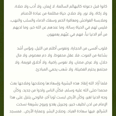
كانوا قبل دعوته كالبهائم السائمة، لا إيمان، ولا أدب ولا صلاة،
ولا زكاة، ولا نور، ولا صلاح، حياة مظلمة من عبادة الأصنام
وملابسة الفواحش ومعاقرة الخمر وسفك الدماء والسلب والنهب،
فليس لهم في الحياة رسالة، وما عندهم عن الله خبر، وما لديهم
من أمر الدنيا نبأ، فهم في غيّهم يعمهون.
قلوب أقسى من الحجارة، ونفوس أظلم من الليل، وبؤس أشد
بشاعة من الموت، فلا عقل محفوظ، ولا دم معصوم، ولا مال
حلال، ولا عرض مصان، ولا نفوس راضية، ولا أخلاق قويمة، ولا
مجتمع يحترم الفضيلة، ولا شعب يحمي المبادئ.
فلما أراد الله إنقاذ هذه البشرية وإسعادها وصلاحها وفلاحها بعث
محمدا صلى الله عليه وسلم، فكأن الناس ولدوا من جديد، وكأن
وجه الدنيا تغير، وكأن الأرض لبست ثوبا آخر، فالوحي يتنزل على هذا
الإمام من لدن لطيف خبير، وجبريل يغدو ويروح بشريعة نسخت
الشرائع، فيها سعادة العباد، وصلاح البشر، وعمارة الأرض.. فمسجد