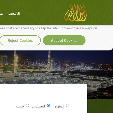
الرئيسية
عن
 to make our site work well for you and so we can continually improve it.
ies that are necessary to keep the site functioning are always on
Reject Cookies
Accept Cookies
العنوان
المحتوى
قسم