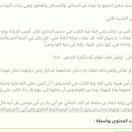
اسم شامل لجميع ما حوته من البساتين والمساكن والقصور وهي جنات كثيرة ج
 الحديث الآتي :
أنس بن مالك رضي الله عنه الثابت في صحيح البخاري )قال: أصيب الحارثة يوم ب
قالت: يا رسول الله، قد عرفت منزلة حارثة مني، فإن يكن في الجنة أصبر وأحتس
 واحدة هي، إنها جنان كثيرة، وإنه في جنة الفردوس).
: (وَلِمَنْ خَافَ مَقَامَ رَبّهِ جَنّتَانِ) [الرحمن : 46]
ل تعالى ولمن خاف مقام ربه جنتان فذكرهما ثم قال ومن دونهما جنتان فهذه أر
 أبي هريرة رضي الله عنه الثابت في الصحيحين ) أن النبي صلى الله عليه وسلم
نيتهما وما فيهما، وما بين القوم وبين أن ينظروا إلى ربهم إلا رداء الكبر، على
ي رواية حماد بن سلمة عن ثابت البناني عن أبي بكر بن أبي موسى عن أبيه قال
ينومن دونهما جنتان من ورق لأصحاب اليمينأخرجه الطبري وابن أبي حاتم ورجاله 
 المحتوي بواسطة :