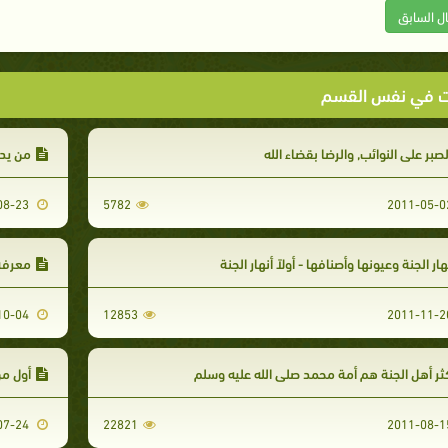
ال السابق
ت في نفس القسم
صبر على النوائب, والرضا بقضاء الله
من يدخ
2011-08-23
5782
هار الجنة وعيونها وأصنافها - أولاً أنهار الجنة
معرفة 
2011-10-04
12853
ثر أهل الجنة هم أمة محمد صلى الله عليه وسلم
أول من
2011-07-24
22821