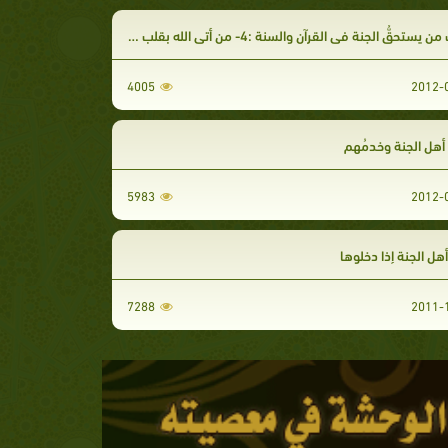
ستحقُّ الجنة في القرآن والسنة :4- من أتى الله بقلب سليم
4005
 أهل الجنة وخدمُهم
5983
هل الجنة إذا دخلوها
7288