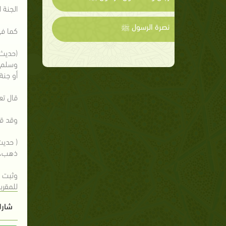
الجنة 
نصرة الرسول ﷺ
كما في
(حديث 
وسلم ف
أو جنة
قال تعالى
وقد قا
( حديث
ذهب، آ
وثبت ف
للمقرب
شارك