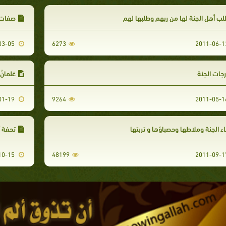
ب أهل الجنة لها من ربهم وطلبها لهم
صفات من ي
2012-03-05
6273
جات الجنة
غلمانُ
2012-01-19
9264
اء الجنة وملاطها وحصباؤها و تربتها
تحفة أ
2011-10-15
48199