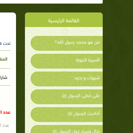
القائمة الرئيسية
من هو محمد رسول الله؟
تحت ق
المق
السيرة النبوية
شارك
شبهات و ردود
على خطى الرسول ﷺ
عدد ال
أحاديث الرسول ﷺ
عدد ال
رجال ونساء حول الرسول ﷺ