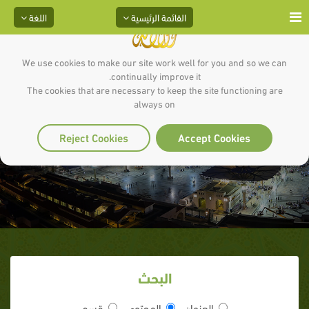
القائمة الرئيسية
اللغة
We use cookies to make our site work well for you and so we can
continually improve it.
The cookies that are necessary to keep the site functioning are
always on
عدد أبواب الجنة
Reject Cookies
Accept Cookies
البحث
العنوان
المحتوى
قسم