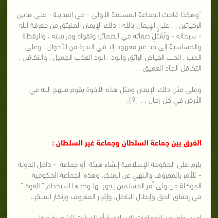
"وهكذا قامت الجماعة المسلمة الأولى - في المدينة - على هاتين
الركيزتين . . على الإيمان بالله : ذلك الإيمان المنبثق من معرفة الله
- سبحانه - وتَمَثُّلِ صفاته في الضمائر؛ وتقواه ومراقبته ، واليقظة
والحساسية إلى حد غير معهود إلا في الندرة من الأحوال . وعلى
الحب . الحب الفياض الرائق والود . الود العذب الجميل ، والتكافل .
التكافل الجاد العميق . .
وعلى مثل ذلك الإيمان ومثل هذه الأخوة يقوم منهج الله في
الأرض في كل زمان . ."[9].
الفرق بين جماعة السلطان وجماعة غير السلطان :
يلزم على الحكومة الإسلامية إنشاء هيئة أو جماعة - داخل الدولة
- للأمر بالمعروف والنهي عن المنكر، وهذه الجماعة الحكومية
الموكلة من ولي أمر المسلمين يجوز لها وحدها استخدام " القوة "
في إحقاق الحق وإبطال الباطل، وإقرار المعروف وإنكار المنكر..
إما سواها من الجماعات الإسلامية أو الهيئات الشعبية داخل