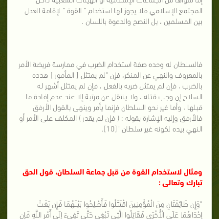
المجتمع الإسلامي فلا يجوز لها استخدام " القوة " لإقامة العدل
بين المسلمين ، بل النصح والدعوة باللسان .
فالسلطان له وحده صفة استخدام الضرب في ممارسة فريضة الأمر
بالمعروف والنهي عن المنكر، فإن "لم يمتثل [ المأمور ] هدده
بالضرب ، فإن لم يمتثل ضربه بالفعل ، فإن لم يمتثل أشهر له
السلاح إن وجب قتله ، ولا ينتقل عن مرتبة إلا عند عدم إفادة ما
قبلها ، وأما غير نحو السلطان فإنما يأمر وينهى بالقول الأرفق
فالأرفق وإليه الإشارة بقوله : ( فإن لم يقدر ) المكلف على الأمر أو
النهي بيده لكونه غير سلطان "[10].
ومثال لاستخدام القوة من قبل جماعة السلطان، قول الحق
تبارك وتعالى :
"وَإِن طَائِفَتَانِ مِنَ الْمُؤْمِنِينَ اقْتَتَلُوا فَأَصْلِحُوا بَيْنَهُمَا فَإِن بَغَتْ
إِحْدَاهُمَا عَلَى الْأُخْرَى فَقَاتِلُوا الَّتِي تَبْغِي حَتَّى تَفِيءَ إِلَى أَمْرِ اللَّهِ فَإِن