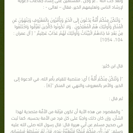
لإرشاد الناس وتعليمهم الخير، فقال – تعالى - :
" وَلْتَكُنْ مِنْكُمْ أُمَّةٌ يَدْعُونَ إِلَى الْخَيْرِ وَيَأْمُرُونَ بِالْمَعْرُوفِ وَيَنْهَوْنَ عَنِ
الْمُنْكَرِ وَأُولَئِكَ هُمُ الْمُفْلِحُونَ . وَلا تَكُونُوا كَالَّذِينَ تَفَرَّقُوا وَاخْتَلَفُوا
مِنْ بَعْدِ مَا جَاءَهُمُ الْبَيِّنَاتُ وَأُولَئِكَ لَهُمْ عَذَابٌ عَظِيمٌ " [ آل عمران :
104، 1054]
قال ابن كثير:
"{ وَلْتَكُنْ مِنْكُمْ أُمَّةٌ } أي: منتصبة للقيام بأمر الله، في الدعوة إلى
الخير، والأمر بالمعروف والنهي عن المنكر "[6] .
ثم قال :
" والمقصود من هذه الآية أن تكون فرْقَة من الأمَّة متصدية لهذا
الشأن، وإن كان ذلك واجبًا على كل فرد من الأمة بحسبه، كما ثبت
في صحيح مسلم عن أبي هريرة قال: قال رسول الله صلى الله عليه
وسلم: "مَنْ رَأَى مِنْكُمْ مُنْكَرًا فَلْيُغَيِّرْهُ بِيَده، فَإنْ لَمْ يَسْتَطِعْ فَبِلِسَانِهِ،