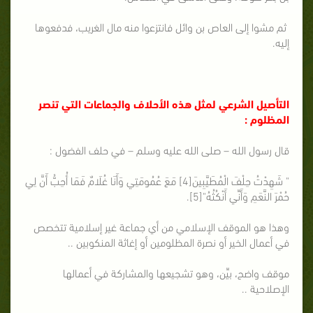
ثم مشوا إلى العاص بن وائل فانتزعوا منه مال الغريب، فدفعوها
إليه.
التأصيل الشرعي لمثل هذه الأحلاف والجماعات التي تنصر
المظلوم :
قال رسول الله – صلى الله عليه وسلم – في حلف الفضول :
" شَهِدْتُ حِلْفَ الْمُطَيَّبِينَ[4] مَعَ عُمُومَتِي وَأَنَا غُلَامٌ فَمَا أُحِبُّ أَنَّ لِي
حُمْرَ النَّعَمِ وَأَنِّي أَنْكُثُهُ"[5].
وهذا هو الموقف الإسلامي من أي جماعة غير إسلامية تتخصص
في أعمال الخير أو نصرة المظلومين أو إغاثة المنكوبين ..
موقف واضح، بيِّن، وهو تشجيعها والمشاركة في أعمالها
الإصلاحية ..