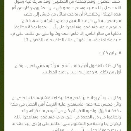
حلف الفضول، وهم جماعة من المطيبين، وقد شارك فيه رسول
الله – صلى الله عليه وسلم – وهو في سن العشرين، وكان من أمر
هذه الهيئة الإصلاحية؛ أن تداعت قبائل من قريش إلى حلف
فاجتمعوا له في دار عبد الله بن جدعان، لشرفه وسنه، فكان
حلفهم عنده، فتعاقدوا وتعاهدوا على أن لا يجدوا بمكة مظلومًا
دخلها من سائر الناس، إلا قاموا معه وكانوا على من ظلمه حتى ترد
عليه مظلمته فسمت قريش ذلك الحلف حلف الفضول[3] .
قال ابن كثير :
وكان حلف الفضول أكرم حلف سُمع به وأشرفه في العرب، وكان
أول من تكلم به ودعا إليه الزبير بن عبد المطلب.
وكان سببه أن رجلاً غريبًا قدم مكة ببضاعة فاشتراها منه العاص بن
وائل فحبس عنه حقه، فاستعدى عليه الغريبُ أهل الفضل في مكة
، فخذله فريق، ونصره الآخر، ثم كان من أمرهم ما ذكرناه، وقد
وتحالفوا في ذى القعدة في شهر حرام، فتعاقدوا وتعاهدوا بالله
ليكونن يدا واحدة مع المظلوم على الظالم حتى يؤدى إليه حقه ما
بل بحر صوفة، وعلى التأسى في المعاش.