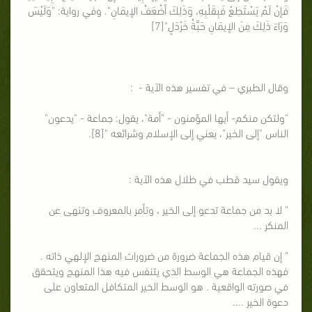
فَإنْ لَمْ يَسْتَطِعْ فَبِقَلْبِهِ، وَذَلِكَ أضْعَفُ الإيمَانِ". وفي رواية: "وَلَيْسَ
وَرَاءَ ذَلِكَ مِنَ الإيمَانِ حَبَّةُ خَرْدَلٍ"[7]
وقال الطبري – في تفسير هذه الآية - :
"ولتكن منكم- أيها المؤمنون - "أمة"، يقول: جماعة - "يدعون"
الناس "إلى الخير"، يعني إلى الإسلام وشرائعه "[8].
ويقول سيد قطب في ظلال هذه الآية :
" لا بد من جماعة تدعو إلى الخير ، وتأمر بالمعروف وتنهى عن
المنكر ...
" إن قيام هذه الجماعة ضرورة من ضرورات المنهج الإلهي ذاته .
فهذه الجماعة هي الوسط الذي يتنفس فيه هذا المنهج ويتحقق
في صورته الواقعية . هو الوسط الخير المتكافل المتعاون على
دعوة الخير ....