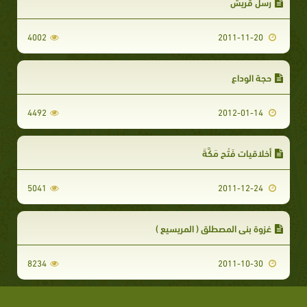
رسلُ قريش
4002
2011-11-20
حجة الوداع
4492
2012-01-14
أخلاقيات فَتْح مَكَّةَ
5041
2011-12-24
غزوة بني المصطلق ( المريسيع )
8234
2011-10-30