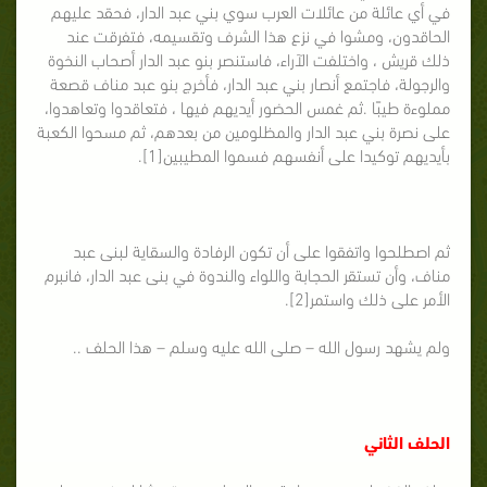
في أي عائلة من عائلات العرب سوي بني عبد الدار، فحقد عليهم
الحاقدون، ومشوا في نزع هذا الشرف وتقسيمه، فتفرقت عند
ذلك قريش ، واختلفت الآراء، فاستنصر بنو عبد الدار أصحاب النخوة
والرجولة، فاجتمع أنصار بني عبد الدار، فأخرج بنو عبد مناف قصعة
مملوءة طيبًا .ثم غمس الحضور أيديهم فيها ، فتعاقدوا وتعاهدوا،
على نصرة بني عبد الدار والمظلومين من بعدهم، ثم مسحوا الكعبة
بأيديهم توكيدا على أنفسهم فسموا المطيبين[1].
ثم اصطلحوا واتفقوا على أن تكون الرفادة والسقاية لبنى عبد
مناف، وأن تستقر الحجابة واللواء والندوة في بنى عبد الدار، فانبرم
الأمر على ذلك واستمر[2].
ولم يشهد رسول الله – صلى الله عليه وسلم – هذا الحلف ..
الحلف الثاني