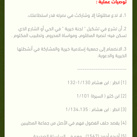
توصيات عملية :
1ـ لا تدع مظلومًا إلا وشاركتَ في نصرته قدر استطاعتك.
2ـ أن تشرع في تشكيل " لجنة خيرية " في الحي أو الشارع الذي
تسكن فيه؛ لنصرة المظلوم، ومواساة المحروم، وتطبيب المكلوم .
3ـ الانضمام إلى جمعية إسلامية خيرية والمشاركة في أنشطتها
الخيرية والدعوية.
---------------------------
[1] انظر : ابن هشام 1/130-132
[2] ابن كثير ( السيرة) 1/101
[3] انظر : ابن هشام : 1/134،135
[4] يقصد حلف الفضول فهم في الأصل من جماعة المطيبين
[5] أخرجه أحمد (1567) ، وهو في السلسلة الصحيحة