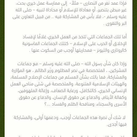
فإذا عمد نفر من النصارى – مثلاً- إلى ممارسة عمل خيري بحت،
غير مبطن بتنصير، أو معاداة للإسلام أو محاداة لنبيه – صلى الله
عليه وسلم -، فلا بأس من المشاركة فيه .. من قبيل التعاون على
البر والتقوى .
أما تلك الجماعات التي تتخذ من العمل الخيري غلافًا لإفساد
الإخلاق أو الحرب على الإسلام – كتلك الجماعات الماسونية
كالروتاري والليونز – فمحاربتها أوجب من السكوت عنها .
وإذا كان شأن رسول الله – صلى الله عليه وسلم – مع جماعات
المشركين، ، المتخصصة في نصر المظلوم وزَبر الظالم ، هو المؤازرة
والمشاركة، فما بالك بشأن المسلم من جماعات الإصلاح المسلمة،
والهيئات الإسلامية المتنوعة، والمتخصصة في شتى مناحي العمل
الإنساني الخيري، كالتكافل، ورعاية الضعاف، وإغاثة الملهوفين،
وكفالة الأيتام، والدفاع عن حقوق الإنسان، والدفاع عن حقوق
الأسرى والسجناء، ومنافحة الظلم والفساد ...؟
لا شك أن نصرة هذه الجماعات أوجب، ودعمها أولى، والمشاركة
فيها أجدى.
ولقد حث الله ـ عز وجل ـ المسلمين على إنشاء جماعات دعوية