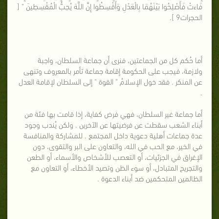
فَاءتْ فَأَصْلِحُوا بَيْنَهُمَا بِالْعَدْلِ وَأَقْسِطُوا إِنَّ اللَّهَ يُحِبُّ الْمُقْسِطِينَ " [
الحجرات9 ].
أما حُكم كل من الجماعتين، فنرى أن جماعة السلطان، واجبة
ولازمة، فيجب على الحكومة إقامة جماعة تأمر بالمعروف وتنهى
عن المنكر . فقد خول الإسلامُ " القوة " إلى السلطان لإقامة العدل
.
أما جماعة غير السلطان، فهي فرض كفاية، إذا قامت بها فئة من
أبناء الشعب سقطت عن فرضيتها عن الآخرين . ولكن يُندب وجود
عدة جماعات أهلية دعوية داخل المجتمع . للمشاركة والمنافسة
في الخير، مع الحب في الله، والتعاون على البر والتقوى، دون
الإغراق في الجزئيات، أو التعصب للأشخاص والأسماء، أو الطعن
والتجريح المتبادل، أو سوء الظن وتصيد الأخطاء، أو التعاون مع
الظالمين المتحكمين ضد أبناء الدعوة .