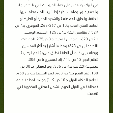
في البرك، وتتغذى على دماء الحيوانات التي تلتصق بها،
والجمع علق. وعلقت الدابة إذا شربت الماء فعلقت بها
العلقة. والعلق: الدم عامة والشديد الحمرة أو الغليظ أو
الجامد (لسان العرب جـ10 ص 267-268، الجوهرى جـ4 ص
1529، مقاييس اللغة جـ4ص 125، المعجم الوسيط
جـ2ص 623، القاموس المحيط جـ3 ص275، المفردات
للأصفهانى ص 343) وهذا ما أشار إليه أكثر المفسرين.
ويضاف إلى ذلك أن العلقة تطلق على: ( الدم الرطب )
(نظم الدرج 13 ص 115، زاد المسيرج 5 ص 306،
مجموعة التفاسير جـ4 ص 336، روح المعاني جـ 30 ص
180، فتح القدير جـ5 ص 468، البحر المحيط جـ6 ص 468،
الجامع لأحكام القرآن جـ10 ص 119) وجاءت لفظة ( علقة
) مطلقة في القرآن الكريم لتشمل المعاني المذكورة التي
تقدمت.