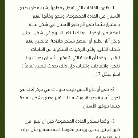
1- ظهور الفلقات التي تعطى مظهراً يشبه مظهر طبع
الأسنان في المادة الممضوغة، وتبدو وكأنها تتغير
باستمرار مثلما تتغير آثار طبع الأسنان في شكل مادة
تمضغ حين لوكها - وذلك للتغير السريع في شكل الجنين -
ولكن آثار الطبع أو المضغ تستمر ملازمة، فالجنين يتغير
شكله الكلى، ولكن التركيبات المتكونة من الفلقات
تبقى... وكما أن المادة التي تلوكها الأسنان يحدث بها
تغضن وانتفاخات وتثنيات فإن ذلك يحدث للجنين تماماً (
انظر شكل 7 ).
2- تتغير أوضاع الجنين نتيجة تحولات في مركز ثقله مع
تكون أنسجة جديدة، ويشبه ذلك تغير وضع وشكل المادة
حينما تلوكها الأسنان.
3- وكما تستدير المادة الممضوغة قبل أن تبلع، فإن
ظهر الجنين ينحنى ويصبح مقوساً شبه مستدير مثل حرف
(c) بالإنجليزية.