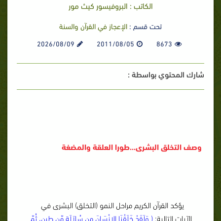
الكاتب : البروفيسور كيث مور
تحت قسم :
الإعجاز في القرآن والسنة
2026/08/09
2011/08/05
8673
شارك المحتوي بواسطة :
وصف التخلق البشرى...طورا العلقة والمضغة
يؤكد القرآن الكريم مراحل النمو (التخلق) البشرى في
الآيات التالية:
( وَلَقَدْ خَلَقْنَا الإِنْسَانَ مِن سُلاَلَةٍ مّن طِينٍ، ثُمّ