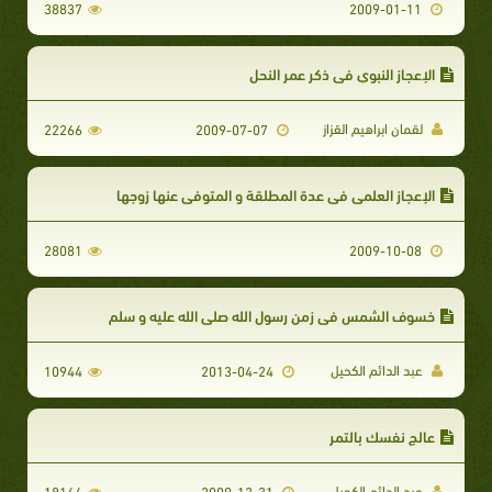
38837
2009-01-11
الإعجاز النبوي في ذكر عمر النحل
لقمان ابراهيم القزاز
22266
2009-07-07
الإعجاز العلمي في عدة المطلقة و المتوفى عنها زوجها
28081
2009-10-08
خسوف الشمس في زمن رسول الله صلى الله عليه و سلم
عبد الدائم الكحيل
10944
2013-04-24
عالج نفسك بالتمر
عبد الدائم الكحيل
18164
2009-12-31