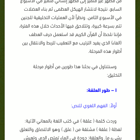
السابع، نتيجة لانتشار الهيكل العظمى ثم بناء العضلات
في الأسبوع الثامن. ونظراً لأن العمليات التخليقية للجنين
تتم بسرعة كبيرة، وتتلاحق فيها الأحداث خلال هذه الفترة،
فإننا نلحظ أن القرآن الكريم قد استعمل حرف العطف
(الفاء)
الذي يفيد الترتيب مع التعقيب للربط والانتقال بين
أطوار هذه المرحلة.
وسنتناول في بحثنا هذا طورين من أطوار مرحلة
التخليق:
ا – طور العلقة:
أولاً: الفهم اللغوي للنص:
وردت كلمة ( علقة ) في كتب اللغة بالمعاني الآتية:
لفظة ( علقة ) مشتقة من ( علق ) وهو الالتصاق والتعلق
بشيء ما. والعلقة: دودة في الماء تمتص الدم، وتعيش