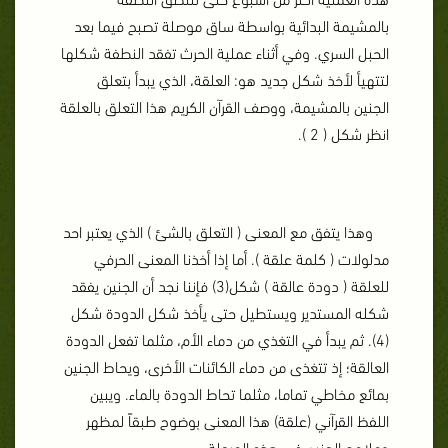
بالمشيمة البدائية بواسطة ساق موصلة تصبح فيما بعد
الحبل السري. وفي أثناء عملية الحرث تفقد النطفة شكلها
لتتهيأ لأخذ شكل جديد هو: العلقة، الذي يبدأ بتعلق
الجنين بالمشيمة، ووصف القرآن الكريم هذا التعلق بالعلقة
انظر شكل ( 2 ).
وهذا يتفق مع المعنى ( التعلق بالشئ ) الذي يعتبر احد
مدلولات ( كلمة علقة ). أما إذا أخذنا المعنى الحرفي
للعلقة ( دودة عالقة ) شكل(3) فإننا نجد أن الجنين يفقد
شكله المستدير ويستطيل حتى يأخذ شكل الدودة شكل
(4). ثم يبدأ في التغذي من دماء الأم، مثلما تفعل الدودة
العالقة؛ إذ تتغذى من دماء الكائنات الأخرى، ويحاط الجنين
بمائع مخاطي تماما، مثلما تحاط الدودة بالماء. ويبين
اللفظ القرآني (علقة) هذا المعنى بوضوح طبقاً لمظهر
وملامح الجنين في هذه المرحلة.