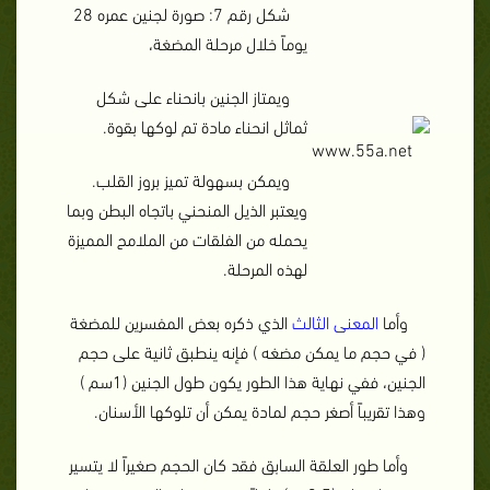
شكل رقم 7: صورة لجنين عمره 28
يوماً خلال مرحلة المضغة،
ويمتاز الجنين بانحناء على شكل
ثماثل انحناء مادة تم لوكها بقوة.
ويمكن بسهولة تميز بروز القلب.
ويعتبر الذيل المنحني باتجاه البطن وبما
يحمله من الفلقات من الملامح المميزة
لهذه المرحلة.
وأما
المعنى الثالث
الذي ذكره بعض المفسرين للمضغة
( في حجم ما يمكن مضغه ) فإنه ينطبق ثانية على حجم
الجنين، ففي نهاية هذا الطور يكون طول الجنين (1سم )
وهذا تقريباً أصغر حجم لمادة يمكن أن تلوكها الأسنان.
وأما طور العلقة السابق فقد كان الحجم صغيراً لا يتسير