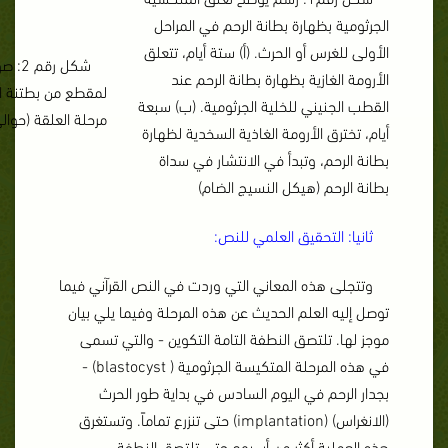
الجرثومية بظهارة بطانة الرحم في المراحل
الأولى للغرس أو الحرث. (أ) ستة أيام، تتعلق
شكل رقم 2: صورة مجهرية فوتوغرافية (
الأرومة الغازية بظهارة بطانة الرحم عند
لمقطع من بطتنة الر
القطب الجنيني للخلية الجرثومية. (ب) سبعة
مرحلة العلقة (حوالي 15 يوما
أيام، تخترق الأرومة الغاذية السخدية لظهارة
بطانة الرحم، وتبدأ في الانتشار في سداة
بطانة الرحم (هيكل النسيج الضام)
ثانيا: التحقيق العلمي للنص:
وتتجلى هذه المعاني التي وردت في النص القرآني فيما
توصل إليه العلم الحديث عن هذه المرحلة وفيما يلي بيان
موجز لها. تلتصق النطفة التامة التكوين - والتي تسمى
في هذه المرحلة المتكيسة الجرثومية
( blastocyst) -
بجدار الرحم في اليوم السادس في بداية طور الحرث
(الانغراس) (implantation) حتى تنزرع تماماً. وتستغرق
هذه العملية أكثر من أسبوع حتى تلتصق النطفة