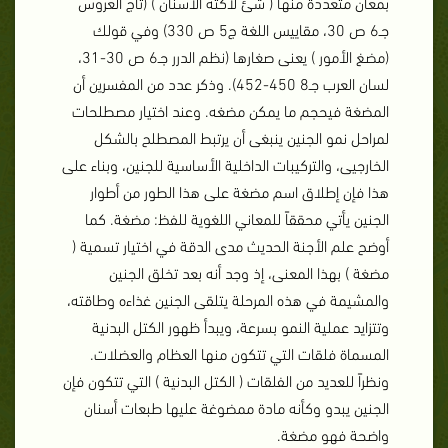
بمعان متعددة منها ( شئ لاكته الأسنان ) (تاج العروس
جـ6 ص 30، مقاييس اللغة ج5 ص 330) وفي قولك
(مضغ الأمور ) يعنى صغارها (نظم الدرر جـ6 ص 30-31،
لسان العرب جـ8 450-452). وذكر عدد من المفسرين أن
المضغة فيحجم ما يمكن مضغه. وعند اختيار مصطلحات
لمراحل نمو الجنين ينبغى أن يرتبط المصطلح بالشكل
الخارجيى، والتركيبات الداخلية الأساسية للجنين، وبناء على
هذا فإن إطلاق اسم مضغة على هذا الطور من أطوار
الجنين يأتي محققاً للمعاني اللغوية للفظ: مضغة. كما
أوضح علم الأجنة الحديث مدى الدقة في اختيار تسمية (
مضغة ) بهذا المعنى، إذ وجد أنه بعد تخلق الجنين
والمشيمة في هذه المرحلة يتلقى الجنين غذاءه وطاقته،
وتتزايد عملية النمو بسرعة، ويبدأ ظهور الكتل البدنية
المسماة فلقات التي تتكون منها العظام والعضلات.
ونظراً للعديد من الفلقات ( الكتل البدنية ) التي تتكون فإن
الجنين يبدو وكأنه مادة ممضوغة عليها طبعات أسنان
واضحة فهو مضغة.