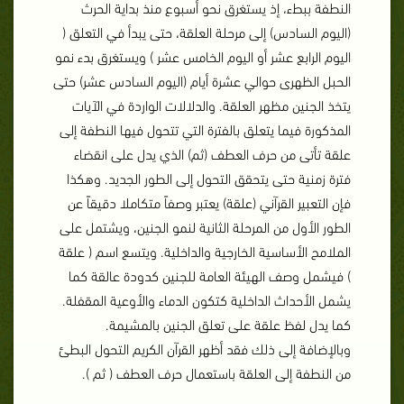
النطفة ببطء، إذ يستغرق نحو أسبوع منذ بداية الحرث
(اليوم السادس) إلى مرحلة العلقة، حتى يبدأ في التعلق (
اليوم الرابع عشر أو اليوم الخامس عشر ) ويستغرق بدء نمو
الحبل الظهرى حوالي عشرة أيام (اليوم السادس عشر) حتى
يتخذ الجنين مظهر العلقة. والدلالات الواردة في الآيات
المذكورة فيما يتعلق بالفترة التي تتحول فيها النطفة إلى
علقة تأتى من حرف العطف (ثم) الذي يدل على انقضاء
فترة زمنية حتى يتحقق التحول إلى الطور الجديد. وهكذا
فإن التعبير القرآني (علقة) يعتبر وصفاً متكاملا دقيقاً عن
الطور الأول من المرحلة الثانية لنمو الجنين، ويشتمل على
الملامح الأساسية الخارجية والداخلية. ويتسع اسم ( علقة
) فيشمل وصف الهيئة العامة للجنين كدودة عالقة كما
يشمل الأحداث الداخلية كتكون الدماء والأوعية المقفلة.
كما يدل لفظ علقة على تعلق الجنين بالمشيمة.
وبالإضافة إلى ذلك فقد أظهر القرآن الكريم التحول البطئ
من النطفة إلى العلقة باستعمال حرف العطف ( ثم ).