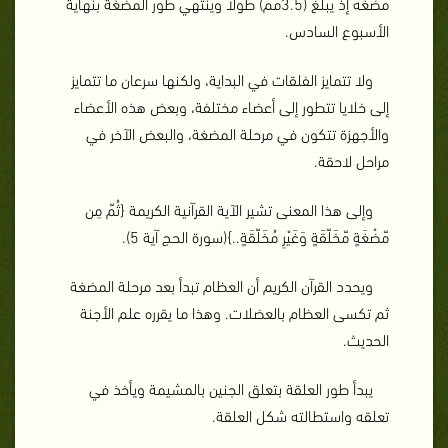
مضغه إذ يبلغ (3.5مم) طولاً وينتهي طور المضغة بنهاية
الأسبوع السادس.
ولا تتمايز الفلقات في البداية، ولكنها سرعان ما تتمايز
إلى خلايا تتطور إلى أعضاء مختلفة، وبعض هذه الأعضاء
والأجهزة تتكون في مرحلة المضغة، والبعض الآخر في
مراحل لاحقة.
وإلى هذا المعنى تشير الآية القرآنية الكريمة {ثُمّ مِن
مّضْغَةٍ مّخَلّقَةٍ وَغَيْرِ مُخَلّقَةٍ..}(سورة الحج آية 5).
ويحدد القرآن الكريم أن العظام تبدأ بعد مرحلة المضغة
ثم تكسى العظام بالعضلات. وهذا ما يقرره علم الأجنة
الحديث.
يبدأ طور العلقة بتعلق الجنين بالمشيمة ويأخذ في
تعلقه واستطالته شكل العلقة.