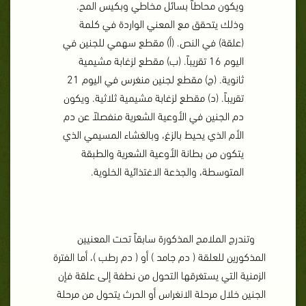
ويكون محاطاً بسائل مخاطي وبكيس المح.
وذلك يتحقق مع المعني الواردة في كلمة
(علقة) في النص. (أ) مقطع سهمي للجنين في
اليوم 16 تقريباً. (ب) مقطع لزغابة مشيمية
ثانوية. (ج) مقطع لجنين منغرس في اليوم 21
تقريباً. (د) مقطع لزغابة مشيمية ثلاثية. ويكون
دم الجنين في الأوعية الشعرية منفصلاً عن دم
الأم الذي يحيط بالزغ، وبالغشاء المسيمي الذي
يتكون من بطانة الأوعية الشعرية والطبقة
المتوسطة، والجذعة الاغتذائية الخلوية.
وتندرج الملامح المذكورة سابقاً تحت المعنيين
المذكورين للعلقة ( دم جامد ) أو ( دم رطب )، أما الفترة
الزمنية التي يستغرقها التحول من نطفة إلى علقة فإن
الجنين خلال مرحلة الانغراس أو الحرث يتحول من مرحلة