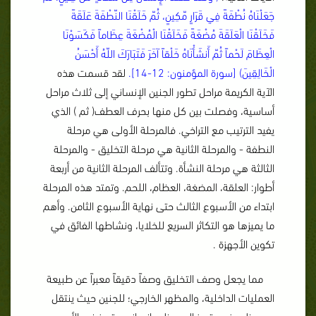
جَعَلْنَاهُ نُطْفَةً فِي قَرَارٍ مّكِينٍ، ثُمّ خَلَقْنَا النّطْفَةَ عَلَقَةً
فَخَلَقْنَا الْعَلَقَةَ مُضْغَةً فَخَلَقْنَا الْمُضْغَةَ عِظَاماً فَكَسَوْنَا
الْعِظَامَ لَحْماً ثُمّ أَنشَأْنَاهُ خَلْقاً آخَرَ فَتَبَارَكَ اللّهُ أَحْسَنُ
الْخَالِقِينَ) [سورة المؤمنون: 12-14].
لقد قسمت هذه
الآية الكريمة مراحل تطور الجنين الإنساني إلى ثلاث مراحل
أساسية، وفصلت بين كل منها بحرف العطف( ثم ) الذي
يفيد الترتيب مع التراخي. فالمرحلة الأولى هي مرحلة
النطفة - والمرحلة الثانية هي مرحلة التخليق - والمرحلة
الثالثة هي مرحلة النشأة. وتتألف المرحلة الثانية من أربعة
أطوار: العلقة، المضغة، العظام، اللحم. وتمتد هذه المرحلة
ابتداء من الأسبوع الثالث حتى نهاية الأسبوع الثامن. وأهم
ما يميزها هو التكاثر السريع للخلايا، ونشاطها الفائق في
تكوين الأجهزة .
مما يجعل وصف التخليق وصفاً دقيقاً معبراً عن طبيعة
العمليات الداخلية، والمظهر الخارجي؛ للجنين حيث ينتقل
من مظهر غير متميز إلى مظهر إنساني متميز في الأسبوع