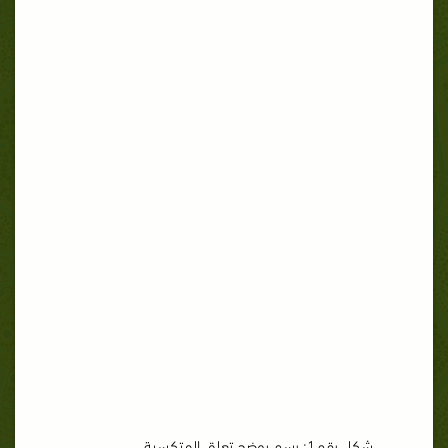
شكل رقم1: رسم يوضح تعلق المتكسية