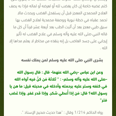
كتم غضبه خاصة إن كان يغضب لله أو لعرضه أو لماله فإذا به يصف
العلاج المحمدي المعجز قبل أن يستفحل الغضب ويحدث مالا
تحمد عقباه في خطة نبوية ووصفة محمدية لعلاج الغضب بها
سبق طبي معجز بعد أن أثبت الطب بعد أربعة عشر قرناً أن كل ما
قاله النبي صلى الله عليه وآله وسلم في علاج الغضب له تأثير
إيجابي على جسد الغاضب بل إنه ينقذه من مخاطر لا يعلم مداها إلا
الله .
بشرى النبي صلى الله عليه وسلم لمن يملك نفسه
وعن ابن عباس -رضي الله عنهما- قال : قال رسول الله
-صلى الله عليه وآله وسلم- :
” ثلاثة مَن كنَّ فيه آواه الله
في كنفه وستر عليه برحمته وأدخله في محبته قيل: ما هن يا
رسول الله؟ قال: مَن إذا أُعطي شكر, وإذا قَدر غفر, وإذا غَضب
فتر”
رواه الحاكم 1/214 وقال : "هذا حديث صحيح الإسناد ".