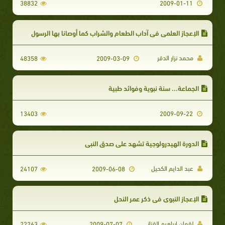
38832
2009-01-11
الإعجاز العلمي في آداب الطعام والشراب كما أوصانا بها الرسول
محمد نزار الدقر
48358
2009-03-09
الجماعة... سنة نبوية وفوائد طبية
13403
2009-09-22
الدورة الهيدرولوجية تشهد على صدق النبي
عبد الدايم الكحيل
24107
2009-06-08
الإعجاز النبوي في ذكر عمر النحل
لقمان ابراهيم القزاز
22263
2009-07-07