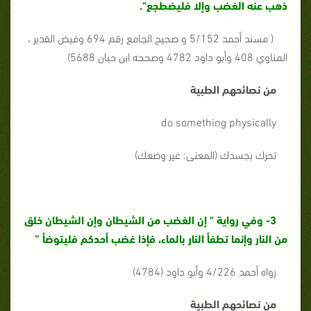
ذهب عنه الغضب وإلا فليضطجع".
( مسند أحمد 5/152 و صحيح الجامع رقم 694 وفيض القدير ،
المناوي 408 وأبو داود 4782 وصححه ابن حبان 5688)
من نصائحهم الطبية
do something physically
تحرك بجسدك (المعنى: غير وضعك)
3- وفي رواية " إن الغضب من الشيطان وإن الشيطان خلق
من النار وإنما تطفأ النار بالماء، فإذا غضب أحدكم فليتوضأ ”
رواه أحمد 4/226 وأبو داود (4784)
من نصائحهم الطبية