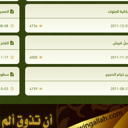
اتبة الملوك
الصحيفة 
2011-08-08
4734
سلُ قريش
الفتح صلح الْ
2011-11-17
4000
ن خيام الحجيج
سطور 
2011-10-03
4159