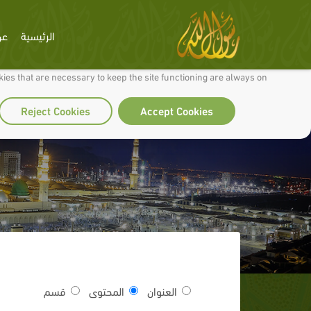
الرئيسية
عن
 to make our site work well for you and so we can continually improve it.
ies that are necessary to keep the site functioning are always on
Reject Cookies
Accept Cookies
العنوان
المحتوى
قسم