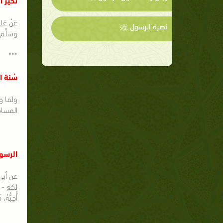
نصرة الرسول ﷺ
وَسَلَّمَ 
***
سُنة ا
ولما و
المساكي
الرسو
عن أبى
أُحِبُّهُ، 