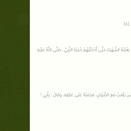
[6]
غْلَتَهُ الشَّهْبَاءَ حَتَّى أَدْخَلْتُهُمْ حُجْرَةَ النَّبِيِّ ـ صَلَّى اللَّهُ عَلَيْهِ
َسَنَ يَلْعَبُ مَعَ الصِّبْيَانِ، فَحَمَلَهُ عَلَى عَاتِقِهِ، وَقَالَ : بِأَبِي !