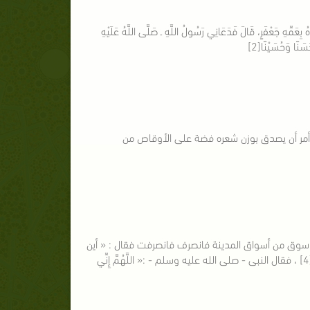
سَنُ؛ سَمَّاهُ حَمْزَةَ[1] فَلَمَّا، وُلِدَ الْحُسَيْنُ سَمَّاهُ بِعَمِّهِ جَعْفَرٍ، قَالَ فَدَعَانِي رَسُولُ اللَّهِ ـ صَلَّى اللَّهُ عَلَيْهِ
سَنًا وَحُسَيْنًا[2]
و أمر أن يصدق بوزن شعره فضة على الأوقاص من
ى سوق من أسواق المدينة فانصرف فانصرفت فقال : « أين
لكع - ثلاثا - ادع الحسن بن على » . فقام الحسن بن على يمشى وفى عنقه السِّخَابُ[4] ، فقال النبى - صلى الله عليه وسلم - :« اللَّهُمَّ إِنِّي