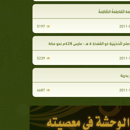
الْقَاطِعَةُ الظّالِمَةُ
5197
حُدَيْبِيَةِ ذو القَعْدَةِ 6 هـ - مارس 628م نحو مكة
5239
بدرية
4687