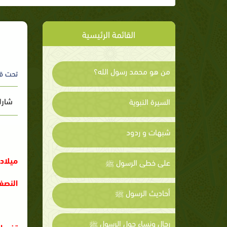
القائمة الرئيسية
من هو محمد رسول الله؟
تحت ق
شارك
السيرة النبوية
شبهات و ردود
ميلاد
على خطى الرسول ﷺ
النصف 
أحاديث الرسول ﷺ
رجال ونساء حول الرسول ﷺ
تخير ا