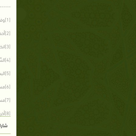
------
[1]وفي الرواية الأخرى : سماه حربًا، وهذه ضعفها الألباني، بيد أنها حسنة عند شعيب الأرنؤوط
[2]أحمد :برقم 1371، وهو في السلسلة الصحيحة
[3]انظر : السيرة لابن حبان1 / 216
[4]السِّخَابُ قِلادَةٌ تُتَّخَذُ من قَرَنْفُلٍ، تكون للصغار
[5]البخاري، برقم : 5434
[6]مسلم : 4447
[7]مسلم : 4449
[8]أخرجه البخاري ( 3357)
شارك