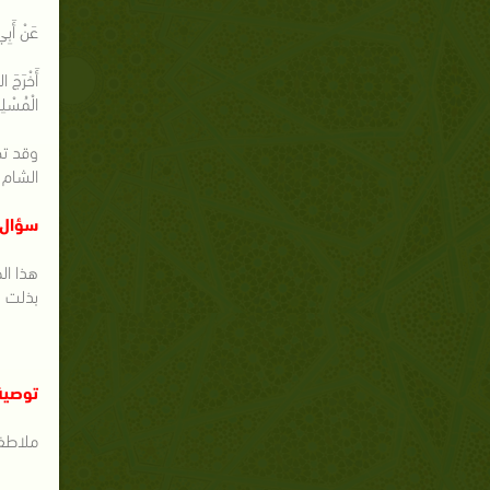
عَنْ أَبِي
أَخْرَجَ ا
الْمُسْلِم
الشام 
سؤال 
هذا ال
بذلت 
توصية
ملاطفة