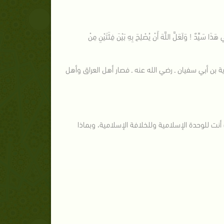
هَذَا سَيِّدٌ ! وَلَعَلَّ اللَّهَ أَنْ يُصْلِحَ بِهِ بَيْنَ فِئَتَيْنِ مِنْ
لافة لسيدنا معاوية بن أبي سفيان ـ رضي الله عنه ـ فصار أهل العراق وأهل
نت للوحدة الإسلامية وللخلافة الإسلامية، وبماذا