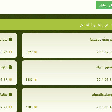
ال السابق
ت في نفس القسم
 عَمْرُو بْن عَبَسَةَ
بين ال
2011-08-27
5229
تور الدولة
بداية ا
2011-09-19
8383
إسراء والمعراج
صناعة
2011-07-21
6180