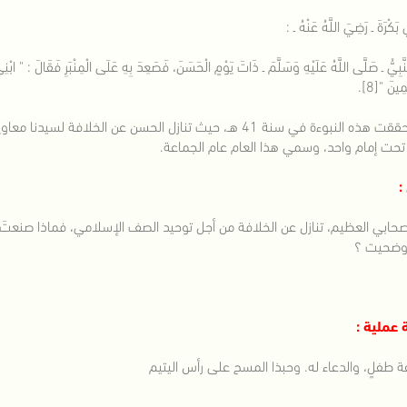
 بَكْرَةَ ـ رَضِيَ اللَّهُ عَنْهُ ـ :
لنَّبِيُّ ـ صَلَّى اللَّهُ عَلَيْهِ وَسَلَّمَ ـ ذَاتَ يَوْمٍ الْحَسَنَ، فَصَعِدَ بِهِ عَلَى الْمِنْبَرِ فَقَالَ : " ابْنِي 
ِينَ "[8].
وقد تحققت هذه النبوءة في سنة 41 هـ، حيث تنازل الحسن عن الخ
تحت إمام واحد، وسمي هذا العام عام الجماعة.
:
صحابي العظيم، تنازل عن الخلافة من أجل توحيد الصف الإسلامي، فماذا صنعتَ أ
وضحيت ؟
 عملية :
 طفلٍ، والدعاء له. وحبذا المسح على رأس اليتيم