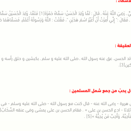
عَنْ عَلِيٍّ ـ رَضِيَ اللَّهُ عَنْهُ ـ قَالَ : لَمَّا وُلِدَ الْحَ
ـ فَقَالَ :" إِنِّي أُمِرْتُ أَنْ أُغَيِّرَ اسْمَ هَذَيْنِ "، فَقُلْتُ : اللَّهُ وَرَسُولُهُ أَعْلَمُ، فَسَمَّاهُمَا حَ
لعقيقة :
لد الحسن، عق عنه رسول الله ـ صلى الله عليه و سلم ـ بكبشين و حلق رأسه 
ن[3].
ل يحبُ من جمع شمل المسلمين :
 هريرة - رضى الله عنه - قال كنت مع رسول الله - صلى الله عليه وسلم - ف
فَأَحِبَّهُ، وَأَحِبَّ مَنْ يُحِبُّهُ »[5] .