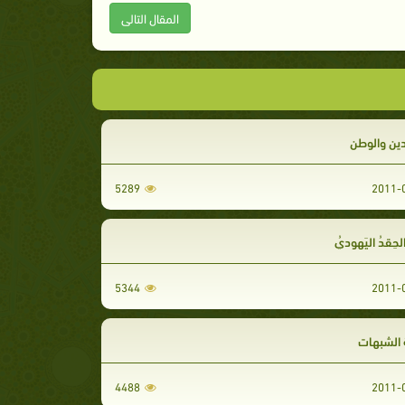
المقال التالى
دين والوطن
5289
لحِقدُ اليَهوديُ
5344
 الشبهات
4488