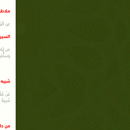
ملاطف
عن الْبَرَ
السير 
عن إِيَا
وَسَلَّمَ 
شبيه ا
عَنْ عُقْب
شَبِيهٌ بِ
من دلا