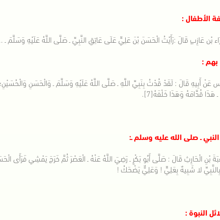
ة الأطفال :
اء بْن عَازِبٍ قَالَ :رَأَيْتُ الْحَسَنَ بْنَ عَلِيٍّ عَلَى عَاتِقِ النَّبِيِّ ـ صَلَّى اللَّهُ عَلَيْهِ وَسَلَّمَ ـ ...
بهم :
س عَنْ أَبِيهِ قَالَ :
لَقَدْ قُدْتُ بِنَبِيِّ اللَّهِ ـ صَلَّى اللَّهُ عَلَيْهِ وَسَلَّمَ ـ وَالْحَسَنِ وَالْحُسَيْنِ؛ بَ
ـ هَذَا قُدَّامَهُ وَهَذَا خَلْفَهُ[7].
لنبي ـ صلى الله عليه وسلم ـ:
َةَ بْنِ الْحَارِثِ قَالَ : صَلَّى أَبُو بَكْرٍ ـ رَضِيَ اللَّهُ عَنْهُ ـ الْعَصْرَ ثُمَّ خَرَجَ يَمْشِي فَرَأَى الْح
النَّبِيِّ لا شَبِيهٌ بِعَلِيٍّ ! وَعَلِيٌّ يَضْحَكُ !
ئل النبوة :