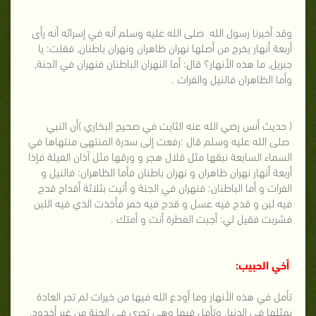
وقد أخبرنا رسول الله صلى الله عليه وسلم أنه في إسرائه أنه رأى
أربعة أنهار يخرج من أصلها نهران ظاهران ونهران باطنان, فقلت: يا
جبريل, ما هذه الأنهار؟ قال: أما النهران الباطنان فنهران في الجنة,
وأما الظاهران فالنيل والفرات .
( حديث أنس رضي الله عنه الثابت في صحيح البخاري )أن النبي
صلى الله عليه وسلم قال :رفعت إلى سدرة المنتهى منتهاها في
السماء السابعة نبقها مثل قلال هجر و ورقها مثل آذان الفيلة فإذا
أربعة أنهار نهران ظاهران و نهران باطنان فأما الظاهران: فالنيل و
الفرات و أما الباطنان: فنهران في الجنة و أتيت بثلاثة أقداح قدح
فيه لبن و قدح فيه عسل و قدح فيه خمر فأخذت الذي فيه اللبن
فشربت فقيل لي: أجبت الفطرة أنت و أمتك .
أخي الحبيب:
تأمل في هذه الأنهار وما أودع الله فيها من خيرات لم تجر العادة
بمثلها في الدنيا. وتأمل فيها وهي تجري في الجنة من غير أخدود,