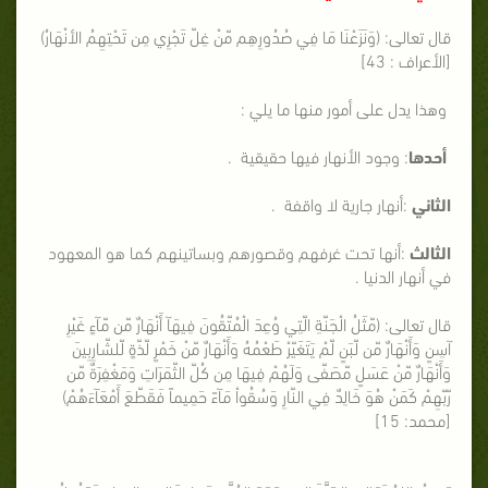
قال تعالى: (وَنَزَعْنَا مَا فِي صُدُورِهِم مّنْ غِلّ تَجْرِي مِن تَحْتِهِمُ الأنْهَارُ)
[الأعراف : 43]
وهذا يدل على أمور منها ما يلي :
أحدها
: وجود الأنهار فيها حقيقية .
الثاني
:أنهار جارية لا واقفة .
الثالث
:أنها تحت غرفهم وقصورهم وبساتينهم كما هو المعهود
في أنهار الدنيا .
قال تعالى: (مّثَلُ الْجَنّةِ الّتِي وُعِدَ الْمُتّقُونَ فِيهَآ أَنْهَارٌ مّن مّآءٍ غَيْرِ
آسِنٍ وَأَنْهَارٌ مّن لّبَنٍ لّمْ يَتَغَيّرْ طَعْمُهُ وَأَنْهَارٌ مّنْ خَمْرٍ لّذّةٍ لّلشّارِبِينَ
وَأَنْهَارٌ مّنْ عَسَلٍ مّصَفّى وَلَهُمْ فِيهَا مِن كُلّ الثّمَرَاتِ وَمَغْفِرَةٌ مّن
رّبّهِمْ كَمَنْ هُوَ خَالِدٌ فِي النّارِ وَسُقُواْ مَآءً حَمِيماً فَقَطّعَ أَمْعَآءَهُمْ)
[محمد: 15]