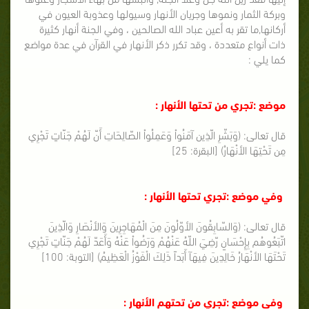
وبركة الثمار ونموها وجريان الأنهار وسيولها وعذوبة العيون في
أركانها,ما تقر به أعين عباد الله الصالحين ، وفي الجنة أنهار كثيرة
ذات أنواع متعددة ، وقد تكرر ذكر الأنهار في القرآن في عدة مواضع
كما يلي :
موضع :تجري من تحتها الأنهار :
قال تعالى: (وَبَشّرِ الّذِين آمَنُواْ وَعَمِلُواْ الصّالِحَاتِ أَنّ لَهُمْ جَنّاتٍ تَجْرِي
مِن تَحْتِهَا الأنْهَارُ) [البقرة: 25]
وفي موضع :تجري تحتها الأنهار :
قال تعالى: (وَالسّابِقُونَ الأوّلُونَ مِنَ الْمُهَاجِرِينَ وَالأنْصَارِ وَالّذِينَ
اتّبَعُوهُم بِإِحْسَانٍ رّضِيَ اللّهُ عَنْهُمْ وَرَضُواْ عَنْهُ وَأَعَدّ لَهُمْ جَنّاتٍ تَجْرِي
تَحْتَهَا الأنْهَارُ خَالِدِينَ فِيهَآ أَبَداً ذَلِكَ الْفَوْزُ الْعَظِيمُ) [التوبة: 100]
وفي موضع :تجري من تحتهم الأنهار :