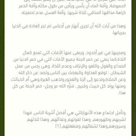
الحموضة, وآفة الماء أن يأسن ويأجن من طول مكثه,وآفة الخمر
كراهة مذاقها المنافي للذة شربها, وآفة العسل عدم تصفيته.
وهذا من آيات الله أن تجرى أنهار من أجناس لم تجر العادة في الدنيا
بجريانها.
ومجريها في غير أخدود, وينفى عنها الآفات التي تمنع كمال
اللذة,كما ينفي عن خمر الجنة جميع الآفات التي في خمر الدنيا من
الصداع والغول واللغو والاٍنزاف وعدم اللذة, وهى رجس من عمل
الشيطان : توقع العداوة والبغضاء بين الناس,وتصد عن ذكر الله
وعن الصلاة,وتدعو إلى الزنا والفجور,وتذهب الغيرة,وهي أم الخبائث
ومنها يولد كل خبيث وقبيح , فنزَّه الله-عز وجل- خمر الجنة عن كل
هذا.
وتأمل اجتماع هذه الأنهارالتي هي أفضل أشربة الناس, فهذا
لشربهم وطهورهم, وهذا لقوتهم وغذائهم, وهذا للذتهم
وسرورهم,وهذا لشفائهم ومنفعتهم.[1]