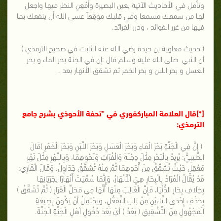
وتأمل في الأحاديث الآتية بعين البصيرة وأمْعِنِ النظر فيها واجعل
لها من سمعك مسمعا وفي قلبك موقِعاً عسى الله أن ينفعك بما
فيها من غرر الفوائد ، ودرر الفرائد.
( حديث معاوية بن حيدة رضي الله عنه الثابت في صحيح الترمذي )
أن النبي صلى الله عليه وسلم قال :
إن في الجنة بحر الماء و بحر
العسل و بحر اللبن و بحر الخمر ثم تشقق الأنهار بعد .
[*]قال العلامة المباركفوري في "تحفة الأحوذي بشرح جامع
الترمذي:
( إِنَّ فِي الْجَنَّةِ بَحْرَ الْمَاءِ وَبَحْرَ الْعَسَلِ وَبَحْرَ اللَّبَنِ وَبَحْرَ الْخَمْرِ )قَالَ
الطِّيبِيُّ: يُرِيدُ بِالْبَحْرِ مِثْلَ دِجْلَةَ وَالْفُرَاتِ وَنَحْوِهِمَا، وَبِالنَّهْرِ مِثْلَ نَهْرِ
مَعْقِلٍ حَيْثُ تُشَقَّقُ مِنْ أَحَدِهِمَا ثُمَّ مِنْهُ تُشَقَّقُ جَدَاوِلُ. وَقَالَ الْقَارِي:
قَدْ يُقَالُ الْمُرَادُ بِالْبِحَارِ هِيَ الْأَنْهَارُ، وَإِنَّمَا سُمِّيَتْ أَنْهَارًا لِجَرَيَانِهَا
بِخِلَافِ بِحَارِ الدُّنْيَا، فَإِنَّ الْغَالِبَ مِنْهَا أَنَّهَا فِي مَحَلِّ الْقَرَارِ ( ثُمَّ تُشَقَّقُ )
بِحَذْفِ إِحْدَى التَّاءَيْنِ مِنْ بَابِ التَّفَعُّلِ، وَيَحْتَمِلُ أَنْ يَكُونَ بِصِيغَةِ
الْمَجْهُولِ مِنَ التَّشْقِيقِ ( بَعْدُ ) أَيْ بَعْدَ دُخُولِ أَهْلِ الْجَنَّةِ الْجَنَّةَ.