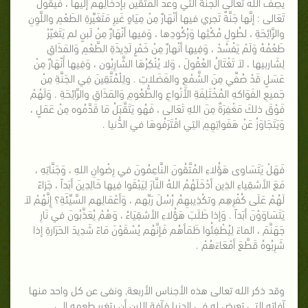
يَصِفُ اللهُ تَعَالى الجَنَّةَ التي وَعَدَ المُتَّقينَ بإدخَالِهم إليها ، فَيَقُولُ
تَعَالى : إنَّها جَنَّةٌ تَجري فيها أنْهَارٌ مِنْ مِيَاهٍ غَيرِ مَتَغَيِّرةِ الطَعْمِ واللَّوِنِ
والرَّائِحَةِ ، لطُولِ مُكْثِها وَرُكُودِها ، وَفيها أنْهَارٌ مِنْ لَبنٍ لم يَتَغيّرْ
طَعْمُهُ وَلَمْ يَفْسُدْ ، وَفِيها أنْهارٌ مِنْ خَمْرٍ لَذِيذَةِ الطَّعْمِ وَالمَذَاقِ
لِشَاربيها ، لاَ تَغْتَالُ العُقُولَ ، وَلا يُنْكِرُهَا الشَّارِبُون ، وَفِيها أَنْهَارٌ مِنْ
عَسَلٍ قَدْ صُفِّي مِنَ الشَّمْعِ والفَضَلاتِ . ولِلْمُتَّقِينَ فِي الجَنَّةِ مِنْ
جَميعِ الفَوَاكهِ المُخْتَلِفَةِ الأَنْواعِ والطُّعُومِ وَالمَذَاقِ والرَّائِحَةِ . وَلَهُمْ
فَوْقَ ذلكَ مَغْفِرَةٌ مِنَ اللهِ تَعَالى ، فَهُو يَتَقَّبَلُ مَا قَدَّمُوه مِنْ عَمَلٍ ،
وَيَتَجَاوَزُ عَنْ هَفَواتِهِمِ التِي اقْتَرَفُوهَا في الدُّنيا .
فَهَلْ يَتَسَاوى هَؤُلاءِ المُتَّقُونَ النَّاعِمُونَ في رِضْوانِ اللهِ ، وَجَنَّاتِهِ ،
مَعَ الأشقِياءِ الذِين أدْخَلَهُمُ اللهُ النَّارَ لِيَبْقَوا فِيها خَالِدِينَ أبَداً ، جَزاءً
لَهُمْ عَلَى كُفْرِهِم وتكْذِيبهِمُ رُسُلَ رَبِّهم ، وَأعْمَالِهم السَّيِّئَةِ؟ إِنَّهُمْ لاَ
يَتَسَاوَوْنَ أبَداً . وَإذا طَلَبَ هَؤُلاءِ الأشقِيَاءُ ، وَهُمْ يُعَذَّبُونَ في نَارِ
جَهَنَّمَ ، الماءَ لِيُطْفِئُوا ظَمَأهُم فَإنَّهُم يُسْقَوْنَ مَاءً شَدِيدَ الحَرَارةِ إذا
شَرِبُوهُ قَطَّعَ أمْعَاءَهُمْ .
وقد ذكر الله تعالى هذه الأجناس الأربعة, ونفى عن كل واحد منها
آفاته التي تعرض له في الدنيا.فآفة اللبن أن يتغير طعمه إلى