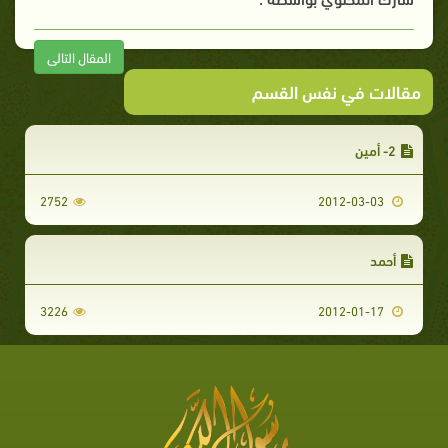
المقال التالى
مقالات في نفس القسم
2- أمين
2752
2012-03-03
أحمد
3226
2012-01-17