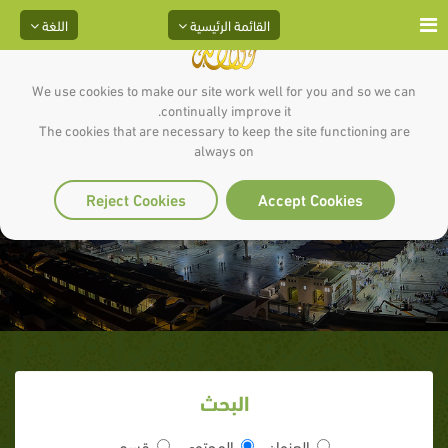
القائمة الرئيسية
اللغة
We use cookies to make our site work well for you and so we can
continually improve it.
The cookies that are necessary to keep the site functioning are
always on
2- أمين
Reject Cookies
Accept Cookies
البحث
العنوان
المحتوى
قسم