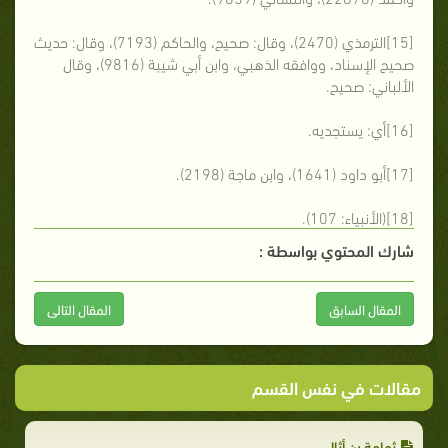
[15]الترمذي (2470)، وقال: صحيح، والحاكم (7193)، وقال: حديث
صحيح الإسناد، ووافقه الذهبي، وابن أبي شيبة (9816)، وقال
الألباني: صحيح.
[16]أي: يستجديه.
[17]أبو داود (1641)، وابن ماجة (2198).
[18](الأنبياء: 107).
شارك المحتوي بواسطة :
المقال السابق
المقال التالى
مقالات في نفس القسم
ثمامة بن أثال