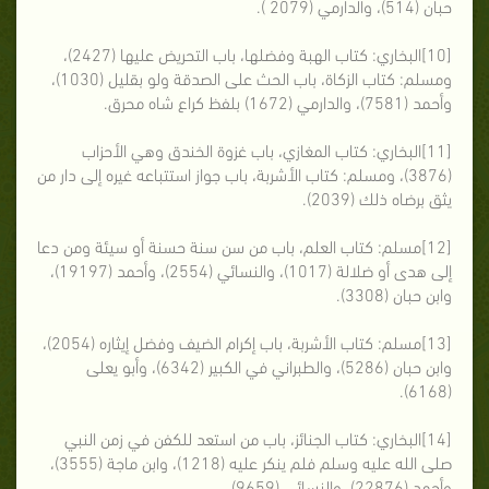
حبان (514)، والدارمي (2079 ).
[10]البخاري: كتاب الهبة وفضلها، باب التحريض عليها (2427)،
ومسلم: كتاب الزكاة، باب الحث على الصدقة ولو بقليل (1030)،
وأحمد (7581)، والدارمي (1672) بلفظ كراع شاه محرق.
[11]البخاري: كتاب المغازي، باب غزوة الخندق وهي الأحزاب
(3876)، ومسلم: كتاب الأشربة، باب جواز استتباعه غيره إلى دار من
يثق برضاه ذلك (2039).
[12]مسلم: كتاب العلم، باب من سن سنة حسنة أو سيئة ومن دعا
إلى هدى أو ضلالة (1017)، والنسائي (2554)، وأحمد (19197)،
وابن حبان (3308).
[13]مسلم: كتاب الأشربة، باب إكرام الضيف وفضل إيثاره (2054)،
وابن حبان (5286)، والطبراني في الكبير (6342)، وأبو يعلى
(6168).
[14]البخاري: كتاب الجنائز، باب من استعد للكفن في زمن النبي
صلى الله عليه وسلم فلم ينكر عليه (1218)، وابن ماجة (3555)،
وأحمد (22876)، والنسائي (9659).