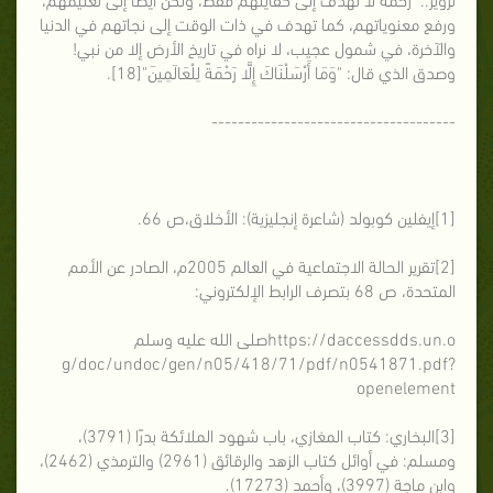
ورفع معنوياتهم، كما تهدف في ذات الوقت إلى نجاتهم في الدنيا
والآخرة، في شمول عجيب، لا نراه في تاريخ الأرض إلا من نبي!
وصدق الذي قال: "وَمَا أَرْسَلْنَاكَ إِلَّا رَحْمَةً لِلْعَالَمِينَ"[18].
-------------------------------------
[1]إيفلين كوبولد (شاعرة إنجليزية): الأخلاق،ص 66.
[2]تقرير الحالة الاجتماعية في العالم 2005م، الصادر عن الأمم
المتحدة، ص 68 بتصرف الرابط الإلكتروني:
https://daccessdds.un.oصلى الله عليه وسلم
g/doc/undoc/gen/n05/418/71/pdf/n0541871.pdf?
openelement
[3]البخاري: كتاب المغازي، باب شهود الملائكة بدرًا (3791)،
ومسلم: في أوائل كتاب الزهد والرقائق (2961) والترمذي (2462)،
وابن ماجة (3997)، وأحمد (17273).