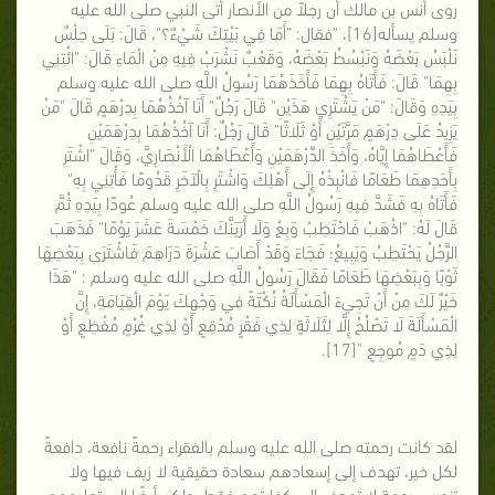
روى أنس بن مالك أن رجلاً من الأنصار أتى النبي صلى الله عليه
وسلم يسأله[16]، "فقال: "أَمَا فِي بَيْتِكَ شَيْءٌ؟"، قَالَ: بَلَى حِلْسٌ
نَلْبَسُ بَعْضَهُ وَنَبْسُطُ بَعْضَهُ، وَقَعْبٌ نَشْرَبُ فِيهِ مِنْ الْمَاءِ قَالَ: "ائْتِنِي
بِهِمَا" قَالَ: فَأَتَاهُ بِهِمَا فَأَخَذَهُمَا رَسُولُ اللَّهِ صلى الله عليه وسلم
بِيَدِهِ وَقَالَ: "مَنْ يَشْتَرِي هَذَيْنِ" قَالَ رَجُلٌ" أَنَا آخُذُهُمَا بِدِرْهَمٍ قَالَ "مَنْ
يَزِيدُ عَلَى دِرْهَمٍ مَرَّتَيْنِ أَوْ ثَلَاثًا" قَالَ رَجُلٌ: أَنَا آخُذُهُمَا بِدِرْهَمَيْنِ
فَأَعْطَاهُمَا إِيَّاهُ، وَأَخَذَ الدِّرْهَمَيْنِ وَأَعْطَاهُمَا الْأَنْصَارِيَّ، وَقَالَ "اشْتَرِ
بِأَحَدِهِمَا طَعَامًا فَانْبِذْهُ إِلَى أَهْلِكَ وَاشْتَرِ بِالْآخَرِ قَدُومًا فَأْتِنِي بِهِ"
فَأَتَاهُ بِهِ فَشَدَّ فِيهِ رَسُولُ اللَّهِ صلى الله عليه وسلم عُودًا بِيَدِهِ ثُمَّ
قَالَ لَهُ: "اذْهَبْ فَاحْتَطِبْ وَبِعْ وَلَا أَرَيَنَّكَ خَمْسَةَ عَشَرَ يَوْمًا" فَذَهَبَ
الرَّجُلُ يَحْتَطِبُ وَيَبِيعُ؛ فَجَاءَ وَقَدْ أَصَابَ عَشْرَةَ دَرَاهِمَ فَاشْتَرَى بِبَعْضِهَا
ثَوْبًا وَبِبَعْضِهَا طَعَامًا فَقَالَ رَسُولُ اللَّهِ صلى الله عليه وسلم : "هَذَا
خَيْرٌ لَكَ مِنْ أَنْ تَجِيءَ الْمَسْأَلَةُ نُكْتَةً فِي وَجْهِكَ يَوْمَ الْقِيَامَةِ، إِنَّ
الْمَسْأَلَةَ لَا تَصْلُحُ إِلَّا لِثَلَاثَةٍ لِذِي فَقْرٍ مُدْقِعٍ أَوْ لِذِي غُرْمٍ مُفْظِعٍ أَوْ
لِذِي دَمٍ مُوجِعٍ "[17].
لقد كانت رحمته صلى الله عليه وسلم بالفقراء رحمةً نافعة، دافعةً
لكل خير، تهدف إلى إسعادهم سعادة حقيقية لا زيف فيها ولا
تزوير.. رحمة لا تهدف إلى كفايتهم فقط، ولكن أيضًا إلى تعليمهم،