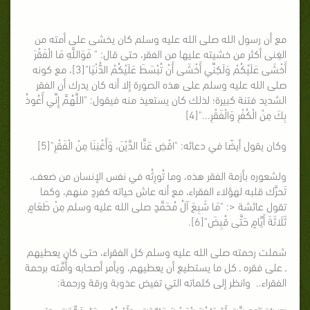
مع أن رسول الله صلى الله عليه وسلم كان يخشى على أمته من
الغِنى أكثر من خشيته عليها من الفقر، حتى قال: " فَوَاللَّهِ مَا الْفَقْرَ
أَخْشَى عَلَيْكُمْ وَلَكِنِّي أَخْشَى أَنْ تُبْسَطَ عَلَيْكُمْ الدُّنْيَا"[3]، مع كونه
صلى الله عليه وسلم على هذه الصورة إلا أنه كان يدرك أن الفقر
الشديد فتنة كبيرة؛ لذلك كان يستعيذ منه فيقول: "اللَّهُمَّ إِنِّي أَعُوذُ
بِكَ مِنْ الْكُفْرِ وَالْفَقْرِ..."[4]
وكان يقول أيضًا في دعائه: "اقْضِ عَنَّا الدَّيْنَ، وَأَغْنِنَا مِنْ الْفَقْرِ"[5]
ولشعوره بأزمة الفقر هذه، وما تُورِثُه في نفس الإنسان من ضعف،
تَحرَّك قلبه لهؤلاء الفقراء، مع أنه عاش حياته كفردٍ منهم، وكما
تقول عائشة <: "مَا شَبِعَ آلُ مُحَمَّدٍ صلى الله عليه وسلم مِنْ طَعَامٍ
ثَلَاثَةَ أَيَّامٍ حَتَّى قُبِضَ"[6].
شملت رحمته صلى الله عليه وسلم كل الفقراء، حتى كان يعطيهم
ـ على فقره ـ كل ما يستطيع أن يعطيهم، ويأمر أصحابه وأُمَّته برحمة
الفقراء.. وانظر إلى كلماته التي تفيض عذوبة ورقة ورحمة: