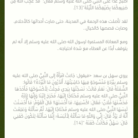
أصبح غدا على النبي صلى الله عليه وسلم فقال: "قَدْ عَجِبَ اللَّهُ مِنْ
صَنِيعِكُمَا بِضَيْفِكُمَا اللَّيْلَةَ"[13].
لقد تأصلت هذه الرحمة في المدينة، حتى صارت أحداثها كالأحلام،
وصارت قصصها كالخيال..
ومع المعاناة المستمرة لرسول الله صلى الله عليه وسلم إلا أنه لم
يتوقف أبدًا عن العطاء مع شدة احتياجه..
يروي سهل بن سعد <فيقول: جَاءَتْ امْرَأَةٌ إلى النَّبِيَّ صلى الله عليه
وسلم بِبُرْدَةٍ مَنْسُوجَةٍ فِيهَا حَاشِيَتُهَا، أَتَدْرُونَ مَا الْبُرْدَةُ؟ قَالُوا:
الشَّمْلَةُ قَالَ: نَعَمْ قَالَتْ: نَسَجْتُهَا بِيَدِي فَجِئْتُ لِأَكْسُوَكَهَا فَأَخَذَهَا
النَّبِيُّ صلى الله عليه وسلم مُحْتَاجًا إِلَيْهَا، فَخَرَجَ إِلَيْنَا وَإِنَّهَا إِزَارُهُ
فَحَسَّنَهَا فُلَانٌ؛ فَقَالَ: اكْسُنِيهَا، مَا أَحْسَنَهَا! قَالَ الْقَوْمُ: مَا أَحْسَنْتَ
لَبِسَهَا النَّبِيُّ صلى الله عليه وسلم مُحْتَاجًا إِلَيْهَا، ثُمَّ سَأَلْتَهُ وَعَلِمْتَ
أَنَّهُ لَا يَرُدُّ قَالَ: إِنِّي وَاللَّهِ مَا سَأَلْتُهُ لِأَلْبَسَهُ؛ إِنَّمَا سَأَلْتُهُ لِتَكُونَ كَفَنِي
قَالَ: سَهْلٌ فَكَانَتْ كَفَنَهُ "[14].