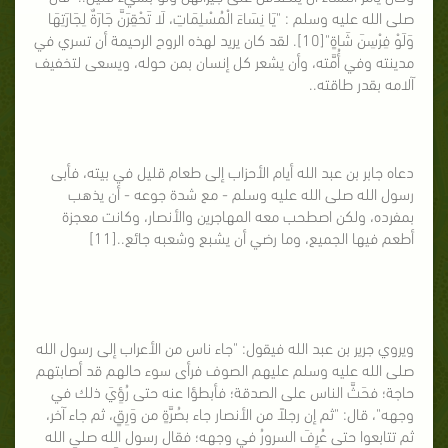
صلى الله عليه وسلم : "يَا نِسَاءَ الْمُسْلِمَاتِ، لَا تَحْقِرَنَّ جَارَةٌ لِجَارَتِهَا
وَلَوْ فِرْسِنَ شَاةٍ"[10]. لقد كان يريد لهذه الروح الرحيمة أن تسري في
مدينته وفي أُمَّته، وأن يشعر كل إنسان بمن حوله، ويسعى لتخفيف
آلامه بقدر طاقته..
دعاه جابر بن عبد الله أيام الأحزاب إلى طعام قليل في بيته، فأبى
رسول الله صلى الله عليه وسلم - مع شدة جوعه - أن يذهب
بمفرده، ولكن اصطحب معه المهاجرين والأنصار، وكانت معجزة
أطعم فيها الجميع، وما رضي أن يشبع وشعبه جائع..[11]
ويروي جرير بن عبد الله فيقول: "جاء ناس من الأعراب إلى رسول الله
صلى الله عليه وسلم عليهم الصوف فرأى سوء حالهم قد أصابتهم
حاجة؛ فحَثَّ الناس على الصدقة؛ فأبطؤا عنه حتى رُؤِيَ ذلك في
وجهه"، قال: "ثم إن رجلاً من الأنصار جاء بصُرَّةٍ من وَرِقٍ، ثم جاء آخر،
ثم تتابعوا حتى عُرِفَ السرورُ في وجهه؛ فقال رسول الله صلى الله