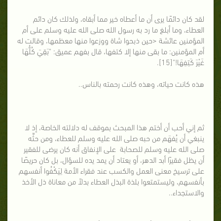
لقد كان دائمًا يرى أن ما أعطاه خير مما أبقاه، ولذلك كان دائم
العطاء، وما أبلغ ما رد به رسول الله صلى الله عليه وسلم على أم
المؤمنين عائشة <حين ذبحوا شاة ووزعوا منها معظمها، وقالت له
أم المؤمنين: ما بقى منها إلا كتفها، قال بفهم عميق: "بَقِيَ كُلُّهَا
غَيْرَ كَتِفِهَا!"[15].
هذه كانت حياته، وهذه كانت رحمته بالناس..
ثم إني أحب أن أختم هذا المبحث بموقف له دلالته الخاصة، إذ لا
ينبغي أن يُفهَم من حبه صلى الله عليه وسلم للعطاء، ومن حثِّه
صلى الله عليه وسلم للصحابة على الإنفاق أنه كان يرضى للفقير
أن يظل فقيرًا أبد الدهر، أو يعتاد أن يمد يده للسؤال، بل كان حريصًا
على ترسيخ معنى العمل والكسب عند فقراء الأمة لِيَكْفُوا أنفسهم
بأنفسهم، وليستمتعوا بلذة البذل العطاء بدلاً من معاناة ذل الأخذ
والاستجداء..