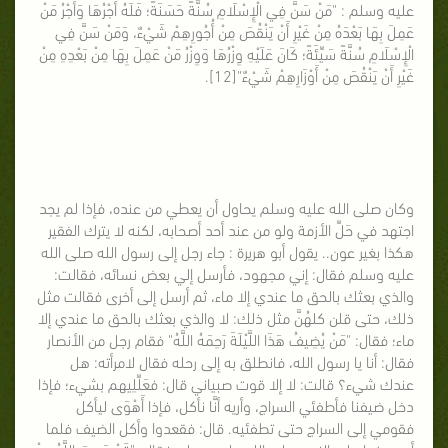
عليه وسلم : "مَنْ سَنَّ فِي الْإِسْلَامِ سُنَّةً حَسَنَةً؛ فَلَهُ أَجْرُهَا وَأَجْرُ مَنْ
عَمِلَ بِهَا بَعْدَهُ مِنْ غَيْرِ أَنْ يَنْقُصَ مِنْ أُجُورِهِمْ شَيْءٌ، وَمَنْ سَنَّ فِي
الْإِسْلَامِ سُنَّةً سَيِّئَةً؛ كَانَ عَلَيْهِ وِزْرُهَا وَوِزْرُ مَنْ عَمِلَ بِهَا مِنْ بَعْدِهِ مِنْ
غَيْرِ أَنْ يَنْقُصَ مِنْ أَوْزَارِهِمْ شَيْءٌ"[12].
وكان صلى الله عليه وسلم يحاول أن يعطي من عنده، فإذا لم يجد
اجتهد في حَلِّ الأزمة ولو من عند أحد أصحابه، لكنه لا يترك الفقير
هكذا بغير عون.. يقول أبو هريرة : جاء رجل إلى رسول الله صلى الله
عليه وسلم فقال: إني مجهود، فأرسل إلي بعض نسائه، فقالت:
والذي بعثك بالحق ما عندي إلا ماء، ثم أرسل إلى أخرى فقالت مثل
ذلك، حتى قلن كلهُنَّ مثل ذلك: لا والذي بعثك بالحق ما عندي إلا
ماء؛ فقال: "مَنْ يُضِيفُ هَذَا اللَّيْلَةَ رَحِمَهُ اللَّهُ" فقام رجل من الأنصار
فقال: أنا يا رسول الله، فانطلق به إلى رحله فقال لامرأته: هل
عندك شيء؟ قالت: لا إلا قوت صبياني قال: فعَلِّلِيهم بشيء؛ فإذا
دخل ضيفنا فأطفئي السراج، وأريه أنَّا نأكل، فإذا أَهْوَى ليأكل
فقومي إلى السراج حتى تطفئيه. قال: فقعدوا وأكل الضيف فلما