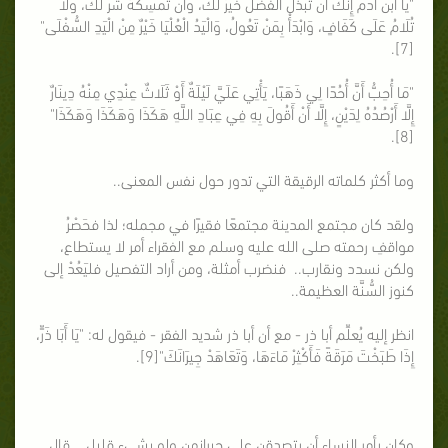
"يَا ابْنَ آدَمَ إِنَّكَ أَنْ تَبْذُلَ الْفَضْلَ خَيْرٌ لَكَ، وَأَنْ تُمْسِكَهُ شَرٌّ لَكَ، وَلَا
تُلَامُ عَلَى كَفَافٍ، وَابْدَأْ بِمَنْ تَعُولُ، وَالْيَدُ الْعُلْيَا خَيْرٌ مِنْ الْيَدِ السُّفْلَى"
[7].
"مَا أُحِبُّ أَنَّ أُحُدًا لِي ذَهَبًا، يَأْتِي عَلَيَّ لَيْلَةٌ أَوْ ثَلَاثٌ عِنْدِي مِنْهُ دِينَارٌ
إِلَّا أَرْصُدُهُ لِدَيْنٍ، إِلَّا أَنْ أَقُولَ بِهِ فِي عِبَادِ اللَّهِ هَكَذَا وَهَكَذَا وَهَكَذَا"
[8].
وما أكثر كلماته الرقيقة التي تدور حول نفس المعنى..
ولقد كان مجتمع المدينة مجتمعًا فقيرًا في مجمله؛ لذا فحَصْرُ
مواقفِ رحمته صلى الله عليه وسلم مع الفقراء أمر لا يستطاع،
ولكن نسدد ونقارب.. فنضرب أمثلة، ومن أراد التفصيل فليَعُدْ إلى
كنوز السُّنَّة العظيمة..
انظر إليه يُعلِّم أبا ذر - مع أن أبا ذر شديد الفقر - فيقول له: "يَا أَبَا ذَرٍّ،
إِذَا طَبَخْتَ مَرَقَةً فَأَكْثِرْ مَاءَهَا، وَتَعَاهَدْ جِيرَانَكَ"[9].
وكان يأمر النساء أن يتصدقن على جيرانهن ولو بشيء قليل.. قال