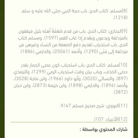
[8]مسلم: كتاب الحج، باب حجة النبي صلى الله عليه و سلم
(1218).
[9]البخاري: كتاب الحج، باب من قدم ضَعَفَةَ أهله بليل فيقفون
بالمزدلفة ويدعون ويقدم إذا غاب القمر (1597)، ومسلم كتاب
الحج، باب استحباب تقديم دفع الضعفة من النساء وغيرهن من
مزدلفة إلى مِنَى (1290)، وأحمد (25061)، والدارمي (1886).
[10]مسلم: كتاب الحج، باب استحباب كون عصى الجمار بقدر
حصى الخذف، وباب بيان وقت استحباب الرمي (1299)، والترمذي
(897)، والنسائي (3020)، وأبو داود (1966)، وابن ماجة (3028)،
وأحمد (1896)، والدارمي (1898)، وابن خزيمة (2873)، وابن حبان
(3872).
[11]النووي: شرح صحيح مسلم 9/47.
[12](الأنبياء: 107).
شارك المحتوي بواسطة :