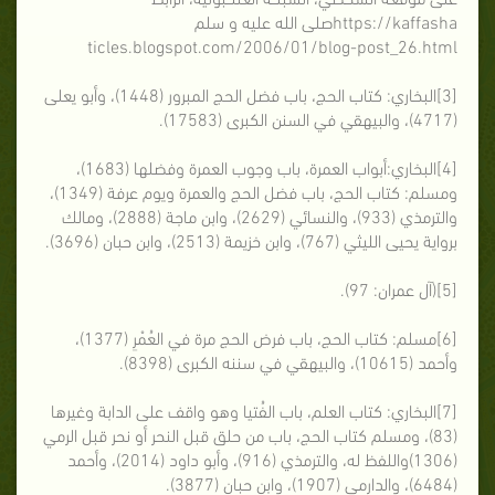
https://kaffashaصلى الله عليه و سلم
ticles.blogspot.com/2006/01/blog-post_26.html
[3]البخاري: كتاب الحج، باب فضل الحج المبرور (1448)، وأبو يعلى
(4717)، والبيهقي في السنن الكبرى (17583).
[4]البخاري:أبواب العمرة، باب وجوب العمرة وفضلها (1683)،
ومسلم: كتاب الحج، باب فضل الحج والعمرة ويوم عرفة (1349)،
والترمذي (933)، والنسائي (2629)، وابن ماجة (2888)، ومالك
برواية يحيى الليثي (767)، وابن خزيمة (2513)، وابن حبان (3696).
[5](آل عمران: 97).
[6]مسلم: كتاب الحج، باب فرض الحج مرة في العُمْرِ (1377)،
وأحمد (10615)، والبيهقي في سننه الكبرى (8398).
[7]البخاري: كتاب العلم، باب الفُتيا وهو واقف على الدابة وغيرها
(83)، ومسلم كتاب الحج، باب من حلق قبل النحر أو نحر قبل الرمي
(1306)واللفظ له، والترمذي (916)، وأبو داود (2014)، وأحمد
(6484)، والدارمي (1907)، وابن حبان (3877).