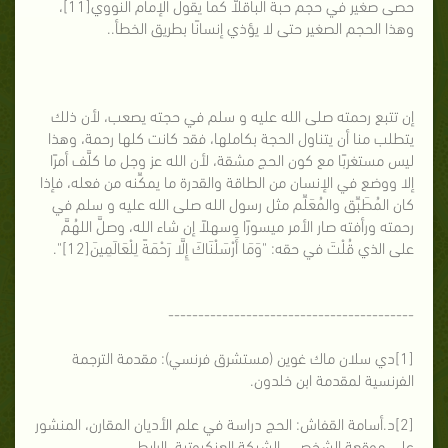
حصى صغير في حجم حبة الباقلاَّ كما يقول الإمام النووي[11]،
وهذا الحجم الصغير حتى لا يؤذي إنسانًا بطريق الخطأ..
إن تتبع رحمته صلى الله عليه و سلم في حجته يصعب، لأن ذلك
يتطلب منا أن يتناول الحجة بكاملها، فقد كانت كلها رحمة، وهذا
ليس مستغربًا مع كون الحج مشقة، لأن الله عز وجل ما كلَّف أمرًا
إلا ووضع في الإنسان من الطاقة والقدرة ما يمكِّنه من فعله، فإذا
كان المُطَبِّق والمُعَلِّم مثل رسول الله صلى الله عليه و سلم في
رحمته ورأفته صار الأمر ميسورًا وسهلاً إن شاء الله، وصلَّ اللهُمَّ
على الذي قُلْتَ في حقه: "وَمَا أَرْسَلْنَاكَ إِلَّا رَحْمَةً لِلْعَالَمِينَ[12]".
-----------------------------------------
[1]دي سلان ماك غوين (مستشرق فرنسي): مقدمة الترجمة
الفرنسية لمقدمة ابن خلدون.
[2]د.أسامة القفاش: الحج دراسة في علم الأديان المقارن، المنشور
على موقعة الشخصي، الشبكة العنكبوتية، الرابط