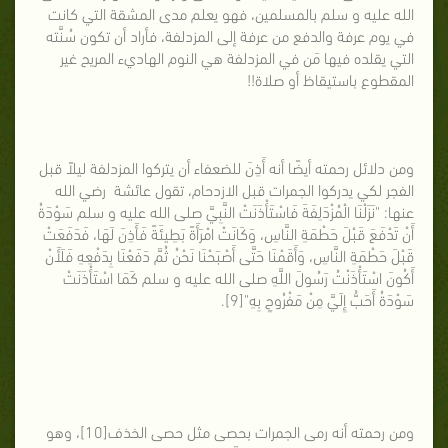
الله عليه و سلم بالمسلمين، فهو يعلم مدى المشقة التي كانت
في يوم عرفة والدفع من عرفة إلى المزدلفة، فأراد أن تكون سُنَّته
التي يقلده فيها مَن في المزدلفة هي النوم الهاديء المريح غير
المقطوع باستيقاظ أو صلاة!!
ومن دلائل رحمته أيضًا أنه أَذِنَ للضعفاء أن يتركوا المزدلفة ليلاً قبل
الفجر لكي يدركوا الجمرات قبل الازدحام، تقول عائشة رضي الله
عنها: "نَزَلْنَا الْمُزْدَلِفَةَ فَاسْتَأْذَنَتْ النَّبِيَّ صلى الله عليه و سلم سَوْدَةُ
أَنْ تَدْفَعَ قَبْلَ حَطْمَةِ النَّاسِ، وَكَانَتْ امْرَأَةً بَطِيئَةً فَأَذِنَ لَهَا، فَدَفَعَتْ
قَبْلَ حَطْمَةِ النَّاسِ، وَأَقَمْنَا حَتَّى أَصْبَحْنَا نَحْنُ ثُمَّ دَفَعْنَا بِدَفْعِهِ فَلَأَنْ
أَكُونَ اسْتَأْذَنْتُ رَسُولَ اللَّهِ صلى الله عليه و سلم كَمَا اسْتَأْذَنَتْ
سَوْدَةُ أَحَبُّ إِلَيَّ مِنْ مَفْرُوحٍ بِهِ"[9].
ومن رحمته أنه رمى الجمرات بحصى مثل حصى الخذف[10]، وهو