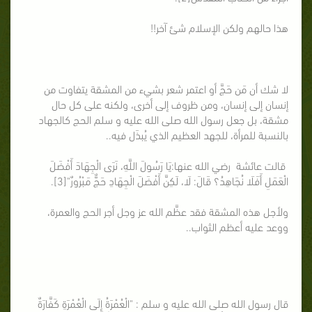
هذا حالهم ولكن الإسلام شئ آخر!!
لا شك أن مَن حَجَّ أو اعتمر شعر بشيء من المشقة يتفاوت من
إنسان إلى إنسان، ومن ظروف إلى أخرى، ولكنه على كل حال
مشقة، بل جعل رسول الله صلى الله عليه و سلم الحج كالجهاد
بالنسبة للمرأة، للجهد العظيم الذي يُبذَل فيه..
قالت عائشة رضي الله عنها:يَا رَسُولَ اللَّهِ، نَرَى الْجِهَادَ أَفْضَلَ
الْعَمَلِ أَفَلَا نُجَاهِدُ؟ قَالَ: لَا، لَكِنَّ أَفْضَلَ الْجِهَادِ حَجٌّ مَبْرُورٌ"[3].
ولأجل هذه المشقة فقد عظَّم الله عز وجل أجر الحج والعمرة،
ووعد عليه أعظم الثواب..
قال رسول الله صلى الله عليه و سلم : "الْعُمْرَةُ إِلَى الْعُمْرَةِ كَفَّارَةٌ