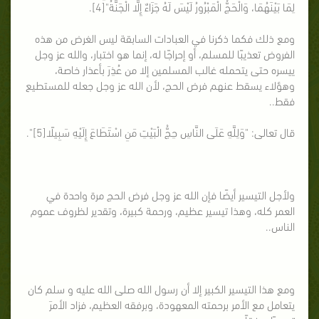
لِمَا بَيْنَهُمَا، وَالْحَجُّ الْمَبْرُورُ لَيْسَ لَهُ جَزَاءٌ إِلَّا الْجَنَّةُ"[4].
ومع ذلك فكما ذكرنا في العبادات السابقة ليس الغرض من هذه
الفروض تعذيبًا للمسلم، أو إحراجًا له، إنما هو اختبار، والله عز وجل
ييسره حتى يتحمله غالب المسلمين إلا من عُذِرَ بأعذار خاصة،
وهؤلاء يسقط عنهم فرض الحج، لأن الله عز وجل جعله للمستطيع
فقط..
قال تعالى: "وَلِلَّهِ عَلَى النَّاسِ حِجُّ الْبَيْتِ مَنِ اسْتَطَاعَ إِلَيْهِ سَبِيلًا[5]".
ولأجل التيسير أيضًا فإن الله عز وجل فرض الحج مرة واحدة في
العمر كله، وهذا تيسير عظيم، ورحمة كبيرة، وتقدير لظروف عموم
الناس..
ومع هذا التيسير الكبير إلا أن رسول الله صلى الله عليه و سلم كان
يتعامل مع الأمر برحمته المعهودة، وبرفقه العظيم، فزاد الأمرَ