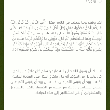
تيسيرًا ورفقاً..
لقد وقف يومًا يخطب في الناس فقال: "أَيُّهَا النَّاسُ، قَدْ فَرَضَ اللَّهُ
عَلَيْكُمْ الْحَجَّ فَحُجُّوا، فَقَالَ رَجُلٌ: أَكُلَّ عَامٍ يَا رَسُولَ اللَّهِ فَسَكَتَ حَتَّى
قَالَهَا ثَلَاثًا فَقَالَ رَسُولُ اللَّهِ صلى الله عليه و سلم : لَوْ قُلْتُ نَعَمْ
لَوَجَبَتْ وَلَمَا اسْتَطَعْتُمْ، ثُمَّ قَالَ: ذَرُونِي مَا تَرَكْتُكُمْ فَإِنَّمَا هَلَكَ مَنْ
كَانَ قَبْلَكُمْ بِكَثْرَةِ سُؤَالِهِمْ وَاخْتِلَافِهِمْ عَلَى أَنْبِيَائِهِمْ؛ فَإِذَا أَمَرْتُكُمْ
بِشَيْءٍ فَأْتُوا مِنْهُ مَا اسْتَطَعْتُمْ وَإِذَا نَهَيْتُكُمْ عَنْ شَيْءٍ فَدَعُوهُ"[6].
لا شك أن رسول الله صلى الله عليه و سلم كان قادرًا على الحج
كل عام، بل من المؤكد أنه كان يشتاق لمثل هذه العبادة الجليلة،
لكنه لا يريد أن يقيس الأمر على نفسه، بل يريد أن يقيس الأمر على
عموم المسلمين، وذلك بمن فيهم من الضعفاء والكبار والنساء بل
والمشغولين أو غير المشتاقين إلى هذه العبادة..