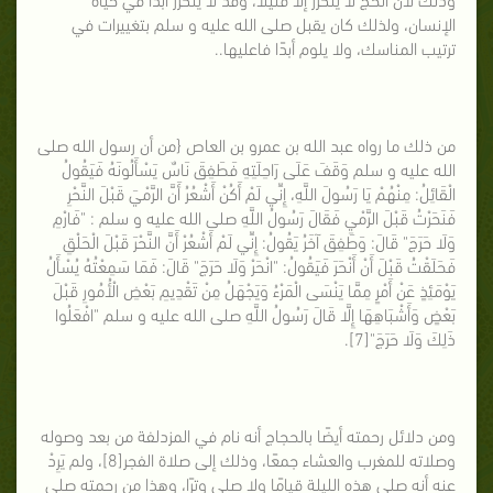
الإنسان، ولذلك كان يقبل صلى الله عليه و سلم بتغييرات في
ترتيب المناسك، ولا يلوم أبدًا فاعليها..
من ذلك ما رواه عبد الله بن عمرو بن العاص {من أن رسول الله صلى
الله عليه و سلم وَقَفَ عَلَى رَاحِلَتِهِ فَطَفِقَ نَاسٌ يَسْأَلُونَهُ فَيَقُولُ
الْقَائِلُ: مِنْهُمْ يَا رَسُولَ اللَّهِ، إِنِّي لَمْ أَكُنْ أَشْعُرُ أَنَّ الرَّمْيَ قَبْلَ النَّحْرِ
فَنَحَرْتُ قَبْلَ الرَّمْيِ فَقَالَ رَسُولُ اللَّهِ صلى الله عليه و سلم : "فَارْمِ
وَلَا حَرَجَ" قَالَ: وَطَفِقَ آخَرُ يَقُولُ: إِنِّي لَمْ أَشْعُرْ أَنَّ النَّحْرَ قَبْلَ الْحَلْقِ
فَحَلَقْتُ قَبْلَ أَنْ أَنْحَرَ فَيَقُولُ: "انْحَرْ وَلَا حَرَجَ" قَالَ: فَمَا سَمِعْتُهُ يُسْأَلُ
يَوْمَئِذٍ عَنْ أَمْرٍ مِمَّا يَنْسَى الْمَرْءُ وَيَجْهَلُ مِنْ تَقْدِيمِ بَعْضِ الْأُمُورِ قَبْلَ
بَعْضٍ وَأَشْبَاهِهَا إِلَّا قَالَ رَسُولُ اللَّهِ صلى الله عليه و سلم "افْعَلُوا
ذَلِكَ وَلَا حَرَجَ"[7].
ومن دلائل رحمته أيضًا بالحجاج أنه نام في المزدلفة من بعد وصوله
وصلاته للمغرب والعشاء جمعًا، وذلك إلى صلاة الفجر[8]، ولم يَرِدْ
عنه أنه صلى هذه الليلة قيامًا ولا صلى وترًا، وهذا من رحمته صلى