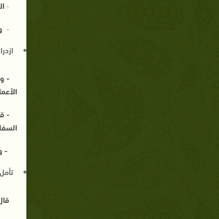
-
ال
-
و
ازدرا
- و
الأعما
- ق
السفل
- و
تأمل 
قال