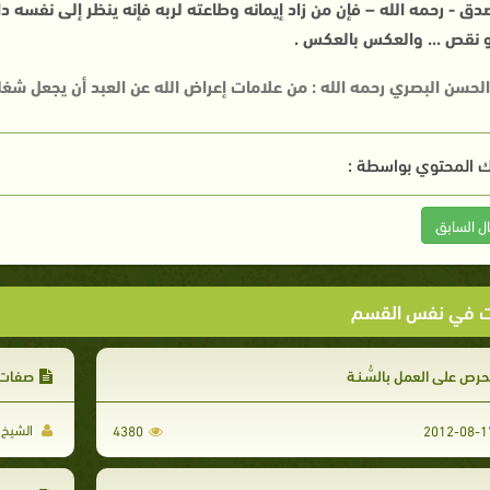
دق - رحمه الله – فإن من زاد إيمانه وطاعته لربه فإنه ينظر إلى نفسه دا
 نقص ... والعكس بالعكس .
الحسن البصري رحمه الله : من علامات إعراض الله عن العبد أن يجعل شغله
 المحتوي بواسطة :
ال السابق
ت في نفس القسم
حرص على العمل بالسُّـنـة
صفات أ
الشيخ خ
4380