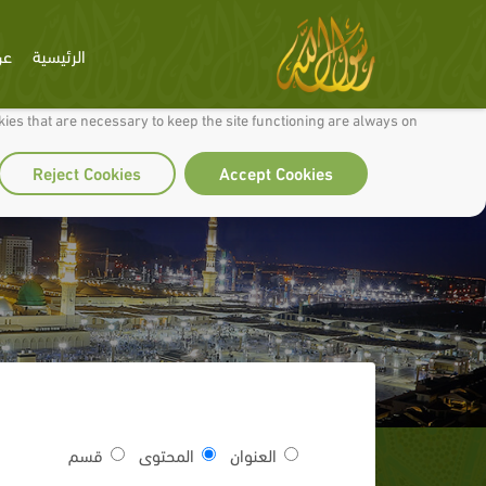
الرئيسية
عن
 to make our site work well for you and so we can continually improve it.
ies that are necessary to keep the site functioning are always on
Reject Cookies
Accept Cookies
العنوان
المحتوى
قسم