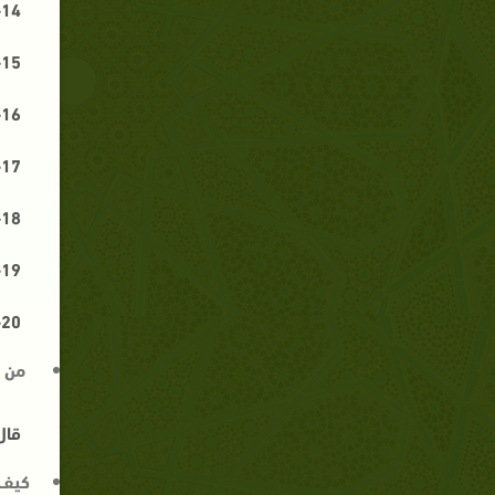
14-
15-
16-
17-
18-
19-
20-
من أ
قال
كيف 