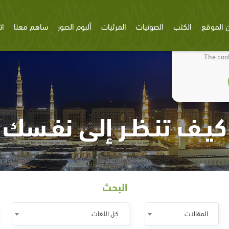
 الموقع
الكتب
الصوتيات
المرئيات
ألبوم الصور
ساهم معنا
ات
We use cookies
The cook
كيـف تنـظـر إلى نفـسك
البحث
المقالات
كل اللغات