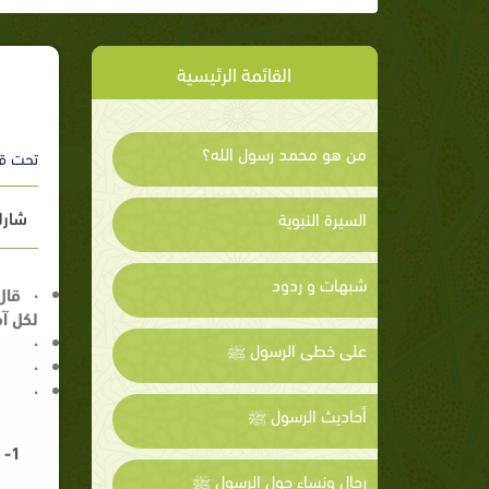
القائمة الرئيسية
من هو محمد رسول الله؟
تحت ق
شارك
السيرة النبوية
شبهات و ردود
·
قال
لكل آ
·
على خطى الرسول ﷺ
·
·
أحاديث الرسول ﷺ
1-
رجال ونساء حول الرسول ﷺ