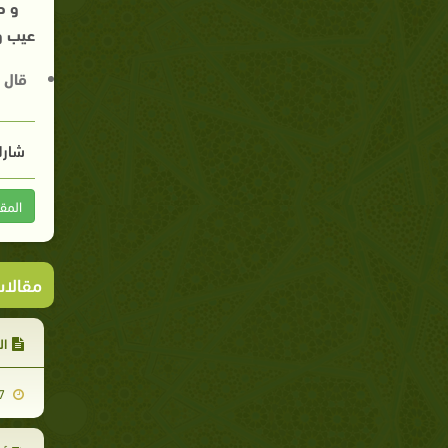
و ص
عيب و
قال 
شارك
المق
مقالا
ال
2012-08-17