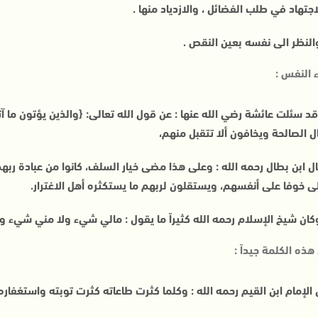
اجتهاد في طلب الفضائل ، والازدياد منها .
النظر الى نفسه بعين النقص .
ء النفس :
قد سئلت عائشة رضي الله عنها : عن قول الله تعالى: {والذين يؤتون ما آ
ل الصالحة ويخافون ألا تتقبل منهم،
ال ابن بطال رحمه الله : وعلى هذا مضى خيار السلف، كانوا من عبادة ر
ى خوفا على أنفسهم، ويستقلون لربهم ما يستكثره أهل الاغترار.
كان شيخ الإسلام رحمه الله كثيراً ما يقول : مالي شيء ولا مني شيء ول
هذه الكلمة جيداً :
 الإمام ابن القيم رحمه الله : وكلما كثرت طاعاته كثرت توبته واستغفاره 