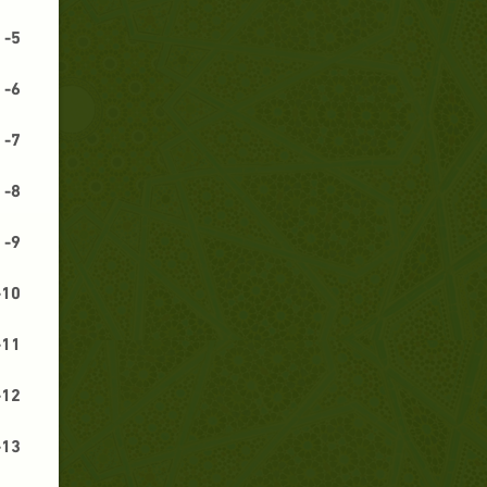
5-
6-
7-
8-
9-
10-
11-
12-
13-