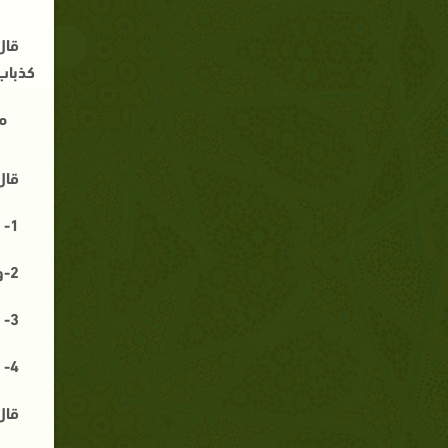
قال
كذباب
م
قال
1-
2-
و
3-
4-
قال