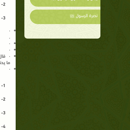
2-
نصرة الرسول ﷺ
3-
·
.
·
·
·
قال
ما يدن
·
1-
2-
3-
4-