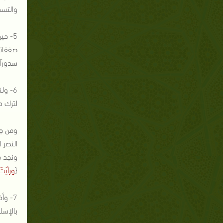
والتسدي
5- حي
صفقاته
سدوراً
6- ول
لترك د
ومن جه
النصر ل
ونجد م
{
وَرَأَيْ
7- وأ
بالإسل