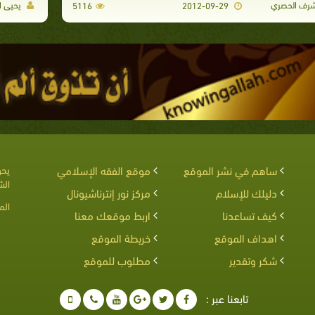
رف الحصري
يحيى ال
5116
2012-09-29
ساهم في نشر الموقع
موقع الفقه الإسلامي
يحق
الش
دليلك للإسلام
مركز نور إنترناشيونال
الم
كيف تساعدنا
اربط موقعك معنا
اهداف الموقع
خريطة الموقع
شكر وتقدير
مطلوب للموقع
تابعنا عبر :