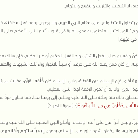
د، لا التبكيت والتثريب والتقريع والاتهام.
ن يتطاول المتطاولون على مقام النبي الكريم، ولا يجدون ردود فعل مكافئة، 
م "بالون اختبار" يمتحنون به مدى الغيرة في قلوب أتباع النبي الأعظم صلى الله
 في غيّهم!
نكنْ واقعيين حيال الفعل الشائن، ورد الفعل الحكيم أو غير الحكيم، فإن هناك م
ينه، إن كان ممن يعبد الله على حرف، أو سبباً للانجرار وراء تلك الشبهات والطعون
ة أخرى فإن الإسلام دين الفطرة، ونبي الإسلام كان خُلُقه القرآن، وكانت سيرته 
هذا الدين، ولا بد أن تكون الرفعة لهذا النبي العظيم.
صداق ذلك منذ بعثته صلى الله عليه وسلم، إلى يومنا هذا، فما تطاول مرةً سفيهٌ
تَ النَّاسَ يَدْخُلُونَ فِي دِينِ اللَّـهِ أَفْوَاجًا
} [سورة النصر:2]
خيراً، وليس آخراً، فإن على أبناء الإسلام، وأتباع النبي العظيم صلى الله عليه 
ام ونبيه، ولا يكونوا شهداء زور على الإسلام، يدعون إليه بألسنتهم وأقلامهم،