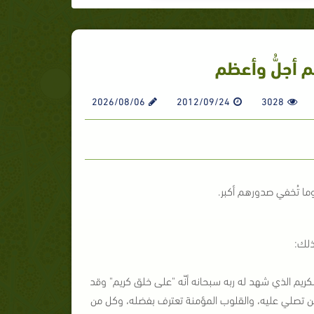
 أجلُّ وأعظم
2026/08/06
2012/09/24
3028
وما تُخفي صدورهم أكبر.
ذلك:
لكريم الذي شهد له ربه سبحانه أنّه "على خلق كريم" وقد
لألسن تصلي عليه، والقلوب المؤمنة تعترف بفضله، وكل من