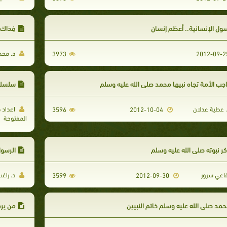
ول الإنسانية.. أعظم إنسان
فِدَاك
د. محم
3973
جب الأمة تجاه نبيها محمد صلى الله عليه وسلم
سلسلة 
 عطية عدلان
اعداد ط
3596
2012-10-04
المفتوحة
ر نبوته صلى الله عليه وسلم
الرسو
اعي سرور
د. راغب
3599
2012-09-30
مد صلى الله عليه وسلم خاتم النبيين
من يرد