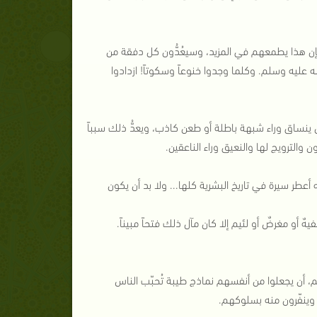
فإن هذا يطمعهم في المزيد، وسيعُدُّون كل دفقة من
 عليه وسلم. وكلما وجدوا خنوعاً وسكوتاً! ازدادوا
ن ينساق وراء شبهة باطلة أو طعن كاذب، ويعدُّ ذلك سبباً
 والترويج لها والنعيق وراء الناعقين.
أعطر سيرة في تاريخ البشرية كلها... ولا بد أن يكون
 أو مغرضٌ أو لئيم إلا كان مآل ذلك فتحاً مبيناً.
وسلم، أن يجعلوا من أنفسهم نماذج طيبة تُحبّب الناس
 وينفّرون منه بسلوكهم.