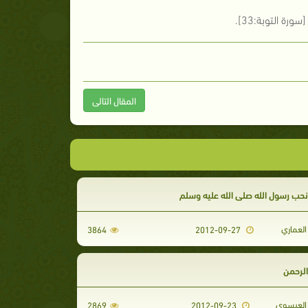
[سورة التوبة:33].
المقال التالى
حب رسول الله صلى الله عليه وسلم
لعماري
3864
2012-09-27
لرحمن
العيسوي
2869
2012-09-23