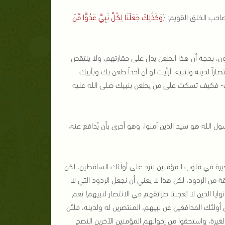
صاحب الخلق القويم: {
وَكَذَٰلِكَ جَعَلْنَا لِكُلِّ نَبِيٍّ عَدُوًّا مِّنَ
تون، بحجة أن هذا الطعن يدل على حقارتهم، ولا ينتقص
اً لدينه ولنبيه. أرأيت لو أن أحداً طعن بك وبأبيك
ك- فكيف تسكت على من يطعن بنبيك صلى الله عليه
ة الحج:38] ورسول الله هو سيد الذين آمنوا، وهو أحرى بأن يُدافع عنه،
غيرة في قلوب المؤمنين لترد على أولٰئك الساقطين، لكن
 من الردود، لكن هذا لا يعني أن نجعل الردود التي لا
ا الذين لا تعجبنا طرائقهم في الانتصار لنبيهم! نعم
أولئك المدافعين عن نبيهم، المنتصرين له ولدينه، فلئن
غيرة، واستحقوا من إخوانهم المؤمنين الآخرين النصح