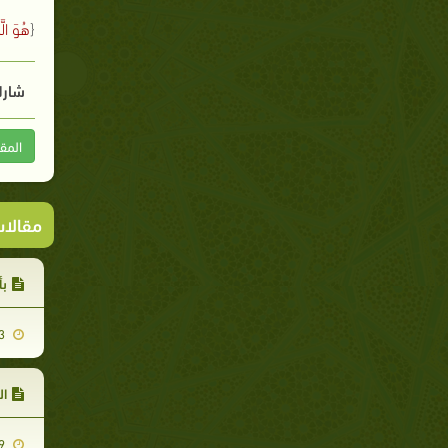
{
هُوَ الَ
شارك
المق
مقالا
بأ
2012-09-23
ال
2012-09-29