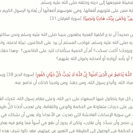
فضيلة فمرجعها إلى دينه وخلقه صلى الله عليه وسلم.
ابة ممن على قلوبهم أقفالها، وفي نفوسهم أضغانُها أن يُعادوا الرسول الكريم 
ِينَ ۗ وَكَفَىٰ بِرَبِّكَ هَادِيًا وَنَصِيرًا
} [سورة الفرقان:31]
س صحيحاً أن ندع الكفرة الفجرة يطعنون بنبينا صلى الله عليه وسلم ونحن ساك
ه صلى الله عليه وسلم، فواجب المسلم أن يرد على الطاعنين، تبرئة لذمته، وانتصار
وزوجك! أكنت تسكت؟ أم أن الحمية ستأخذك للرد على الطاعنين؟ -وهذا حق
أو بأحد أزواجه أو أصحابه رضوان الله عليهم؟
ّ اللَّـهَ يُدَافِعُ عَنِ الَّذِينَ آمَنُوا ۗ إِنَّ اللَّـهَ لَا يُحِبُّ كُلَّ خَوَّانٍ كَفُورٍ
} [سور
باد الله، وأتباع رسول الله، ومن حقنا، ومن واجبنا كذلك أن ندافع عنه.
 كل مرة يتطاول فيها السفهاء على دين الله، وعلى مقام رسول الله، تتحرك ال
ين على درجات متفاوتة من الحكمة والوعي والثقافة، ولن تعجب أحدَنا كلُّ طريقة
، في سوية الإساءات الفاحشة التي صدرت عن الأعداء! ولا يعني أن نشكك في نواي
أن ننصح وأن نسدّد وأن نقارب، ولكن لا يجوز أن نقع في أسوأ مما وقع فيه بعض 
 الحكمة في الوصول إلى الطريقة في التعبير عن غيرتهم، فقد نالوا شرف هذه ال