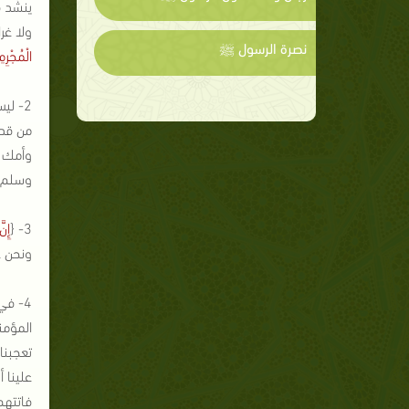
ينشُد 
ولا غر
نصرة الرسول ﷺ
الْمُجْرِم
2- لي
من قدر
وأمك 
وسلم؟ 
3- {
إِنَ
ونحن ع
4- في
المؤمن
تعجبنا
علينا 
فاتتهم