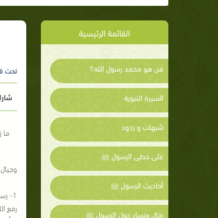
القائمة الرئيسية
من هو محمد رسول الله؟
تحت ق
شارك
السيرة النبوية
شبهات و ردود
ما ز
على خطى الرسول ﷺ
وحِيال
أحاديث الرسول ﷺ
1- رس
رفع ال
رجال ونساء حول الرسول ﷺ