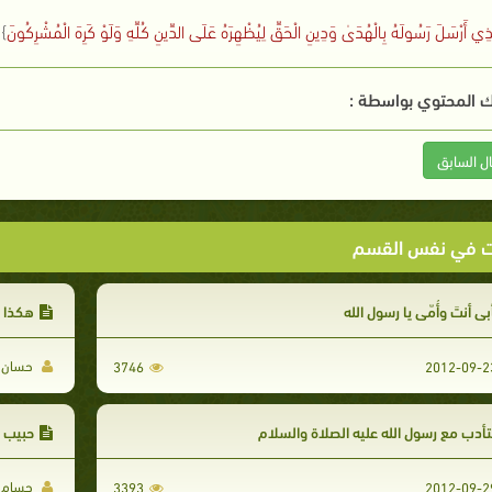
ّذِي أَرْسَلَ رَسُولَهُ بِالْهُدَىٰ وَدِينِ الْحَقِّ لِيُظْهِرَهُ عَلَى الدِّينِ كُلِّهِ وَلَوْ كَرِهَ الْمُشْرِكُونَ
} 
 المحتوي بواسطة :
ال السابق
ت في نفس القسم
بي أنتَ وأُمّي يا رسول الله
هكذا ن
حسان ا
3746
تأدب مع رسول الله عليه الصلاة والسلام
حبيب ا
حسام 
3393