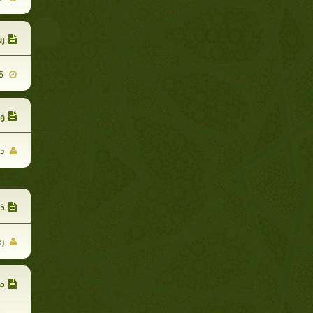
رس
2012-09-25
وا
د.
ذك
رف
مح