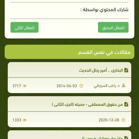
شارك المحتوي بواسطة :
المقال السابق
المقال التالى
مقالات في نفس القسم
البخاري .. أمير رجال الحديث
د. راغب السرجاني
3717
2014-06-03
من حقوق المصطفى - محبته (الجزء الثاني )
1333
2020-12-28
عاشوراء وهلاك فرعون !!