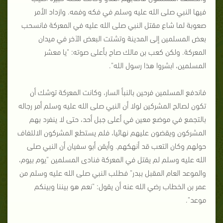
فيها النبي صلى الله عليه وسلم في فكه وفمه. وازداد الأمر
صعوبة لما شاع مقتل النبي صلى الله عليه في المعركة فانسحب
بعض المسلمين إلى المدينة وتشتت البعض الآخر في ميدان
المعركة. ولكن كعب بن مالك صاح بأعلى صوته: "يا معشر
المسلمين، ابشروا هذا رسول الله".
فاندفع المسلمين فرحين بالنبأ السار، وكانت المعركة توشك أن
تكون لصالح المشركين لولا أن النبي صلى الله عليه وسلم أمر رجاله
بالتجمع في موضع معين في أعلى جبل أحد، حتى لا ينفرد بهم
المشركون ويقضون عليهم نهائيا، فلم يستطع المشركون الالتفاف
حولهم وكان التعب قد أنهكهم. وأيقن أبو سفيان أن النبي صلى
الله عليه وسلم لم يقتل في المعركة فنادى المسلمين "يوم بيوم،
والموعد العام المقبل ببدر" فطلب النبي صلى الله عليه وسلم من
عمر بن الخطاب رضي الله عنه أن يقول: "نعم هو بيننا وبينكم
موعد".