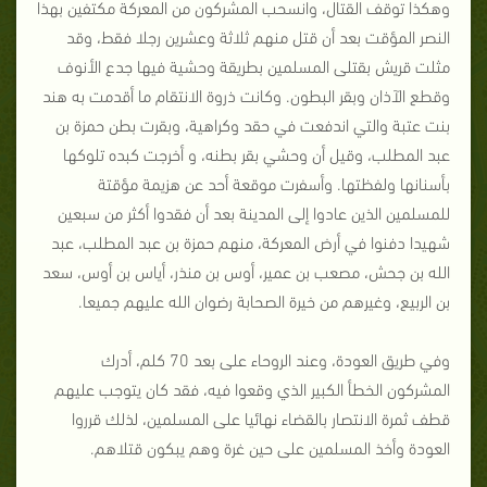
وهكذا توقف القتال، وانسحب المشركون من المعركة مكتفين بهذا
النصر المؤقت بعد أن قتل منهم ثلاثة وعشرين رجلا فقط، وقد
مثلت قريش بقتلى المسلمين بطريقة وحشية فيها جدع الأنوف
وقطع الآذان وبقر البطون. وكانت ذروة الانتقام ما أقدمت به هند
بنت عتبة والتي اندفعت في حقد وكراهية، وبقرت بطن حمزة بن
عبد المطلب، وقيل أن وحشي بقر بطنه، و أخرجت كبده تلوكها
بأسنانها ولفظتها. وأسفرت موقعة أحد عن هزيمة مؤقتة
للمسلمين الذين عادوا إلى المدينة بعد أن فقدوا أكثر من سبعين
شهيدا دفنوا في أرض المعركة، منهم حمزة بن عبد المطلب، عبد
الله بن جحش، مصعب بن عمير، أوس بن منذر، أياس بن أوس، سعد
بن الربيع، وغيرهم من خيرة الصحابة رضوان الله عليهم جميعا.
وفي طريق العودة، وعند الروحاء على بعد 70 كلم، أدرك
المشركون الخطأ الكبير الذي وقعوا فيه، فقد كان يتوجب عليهم
قطف ثمرة الانتصار بالقضاء نهائيا على المسلمين، لذلك قرروا
العودة وأخذ المسلمين على حين غرة وهم يبكون قتلاهم.