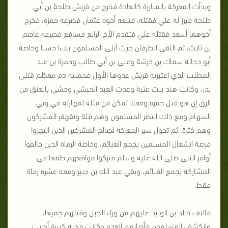
وبدأت المعركة بالمبارزة كالعادة فخرج من قريش طلحة بن أبي
طلحة فبرز له علي فقتله، فتبعه أخوه عثمان فصرعه حمزة، فخرج
أخوهما أسعد فقتله علي فتقدم الأخ الرابع مسافع فصرعه عاصم
بن ثابت، ثم التقى الطرفان حيث أبلى المسلمون بلاءا حسنا وخاصة
أبو دجانة سماك بن خرشة وعلي بن أبي طالب وحمزة بن عبد
المطلب الذي اعتبرته قريش عدوها الأول فحملته دم معظم قتلى
بدر، وكانت هند بنت عتبة وعدت العبد الحبشي وحشي بالعتق من
الرق إن هو قتل حمزة وفعلا تمكن من قتله لمهارته في رمي
السهام ومع ذلك انتصر المسلمون وهم قلة وتقهقر المشركون
وهم كثرة. ثم تحول سير المعركة لصالح المشركين الذين انتهزوا
فرصة انشغال المسلمين بجمع الغنائم، وخاصة الرماة الذين خالفوا
أوامر النبي صلى الله عليه وسلم فتركوا مواقعهم طمعا في
المشاركة بجمع الغنائم، وبقي عبد الله بن جبير ومعه عشرة رماة
فقط.
فالتف خالد بن الوليد عليهم من وراء الجبل وقتلهم جميعا،
وانكشف المسلمون فأصابهم العدو وكانت محنة كبيرة أصيب