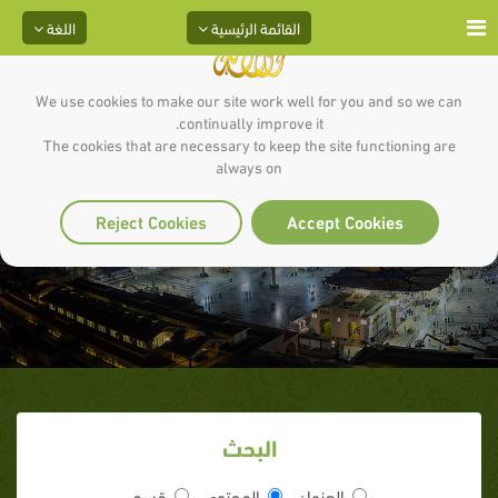
القائمة الرئيسية
اللغة
We use cookies to make our site work well for you and so we can
continually improve it.
The cookies that are necessary to keep the site functioning are
always on
غزوة أحد
Reject Cookies
Accept Cookies
البحث
العنوان
المحتوى
قسم