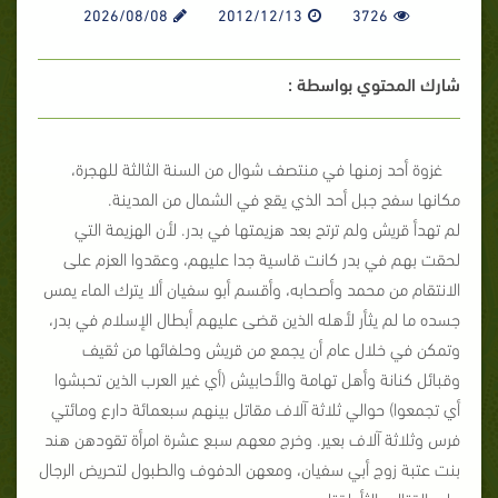
2026/08/08
2012/12/13
3726
شارك المحتوي بواسطة :
غزوة أحد زمنها في منتصف شوال من السنة الثالثة للهجرة،
مكانها سفح جبل أحد الذي يقع في الشمال من المدينة.
لم تهدأ قريش ولم ترتح بعد هزيمتها في بدر. لأن الهزيمة التي
لحقت بهم في بدر كانت قاسية جدا عليهم، وعقدوا العزم على
الانتقام من محمد وأصحابه، وأقسم أبو سفيان ألا يترك الماء يمس
جسده ما لم يثأر لأهله الذين قضى عليهم أبطال الإسلام في بدر،
وتمكن في خلال عام أن يجمع من قريش وحلفائها من ثقيف
وقبائل كنانة وأهل تهامة والأحابيش (أي غير العرب الذين تحبشوا
أي تجمعوا) حوالي ثلاثة آلاف مقاتل بينهم سبعمائة دارع ومائتي
فرس وثلاثة آلاف بعير. وخرج معهم سبع عشرة امرأة تقودهن هند
بنت عتبة زوج أبي سفيان، ومعهن الدفوف والطبول لتحريض الرجال
على القتال والثأر لقتلى بدر.