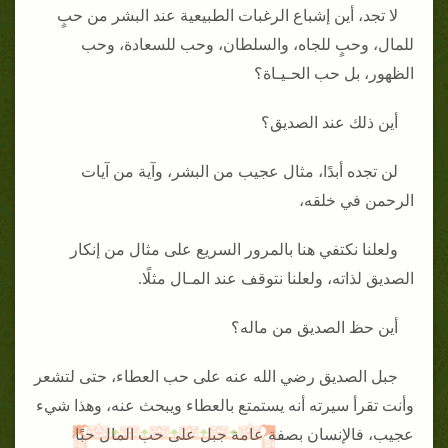
لا تجد، أين إشباع الرغبات الطبيعية عند البشر من حبٍ
للمال، وحبٍ للجاه، والسلطان، وحب للسعادة، وحب
الظهور، بل حب الحـيـاة؟
أين ذلك عند الصديق؟
لن تجده أبدًا، مثال عجيب من البشر، وآية من آيات
الرحمن في خلقه،
ولعلنا نكتفي هنا بالمرور السريع على مثال من إنكار
الصديق لذاته، ولعلنا نتوقف عند المـال مثلًا.
أين حظ الصديق من ماله؟
جبل الصديق رضي الله عنه على حب العطاء، حتى لتشعر
وأنت تقرأ سيرته أنه يستمتع بالعطاء ويبحث عنه، وهذا شيء
عجيب، فالإنسان بصفة عامة جبل على حب المال حبًا