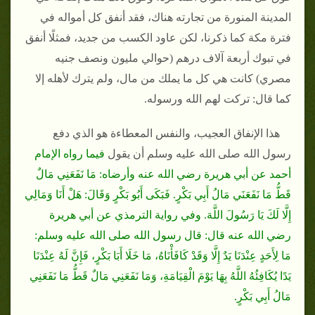
المدينة المنورة من تجارته هناك، فقد أنفق كل أمواله في
فترة مكة كما ذكرنا، لكن عاود الكسب من جديد، فمثلًا أنفق
في تبوك أربعة آلاف درهم (حوالي مليون ونصف جنيه
مصري) كانت هي كل ما يملك من مال، ولم يترك لأهله إلا
كما قال: تركت لهم الله ورسوله.
هذا الإنفاق العجيب، والنفس المعطاءة هو الذي دفع
رسول الله صلى الله عليه وسلم أن يقول
فيما رواه الإمام
أحمد عن أبي هريرة رضي الله عنه وأرضاه: مَا نَفَعَنِي مَالٌ
قَطُّ مَا نَفَعَنَي مَالُ أَبِي بَكْرٍ. فَبَكَى أَبُو بَكْرٍ وَقَالَ: هَلْ أَنَا وَمَالِي
إِلَّا لَكَ يَا رَسُولَ اللَّهَ. وفي رواية الترمذي عن أبي هريرة
رضي الله عنه قال: قال رسول الله صلى الله عليه وسلم:
مَا لِأَحَدٍ عِنْدَنَا يَدٌ إِلَّا وَقَدْ كَافَأْنَاهُ، مَا خَلَا أَبَا بَكْرٍ، فَإِنَّ لَهُ عِنْدَنَا
يَدًا يُكَافِئُهُ اللَّهُ بِهَا يَوْمَ الْقِيَامَةِ، وَمَا نَفَعَنِي مَالٌ قَطُّ مَا نَفَعَنِي
مَالُ أَبِي بَكْرٍ.