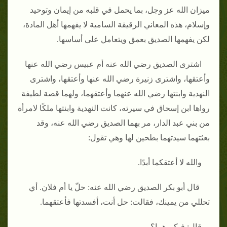
ميزان الله عز وجل، بما يحمل في قلبه من إيمان وتوحيد
وإسلام، هذه المعاني الرقيقة السامية لا يفهمها أهل المادة،
لكن يفهمها الصديق بعمق ويتعامل على أساسها.
اشترى الصديق رضي الله عنه أم عبيس رضي الله عنها
وأعتقها، واشترى زنيرة رضي الله عنها وأعتقها، واشترى
النهدية وابنتها رضي الله عنهما وأعتقهما، ولهما قصة لطيفة
رواها ابن إسحاق في سيرته، كانت النهدية وابنتها ملكًا لامرأة
من بني عبد الدار، مر بهما الصديق رضي الله عنه، وقد
بعثتهما سيدتهما بطحين لها وهي تقول:
والله لا أعتقكما أبدًا.
قال أبو بكر الصديق رضي الله عنه: حلّ يا أم فلان. أي
تحللي من يمينك، فقالت: حل أنت، أفسدتها فأعتقهما.
قال: فبكم هما؟