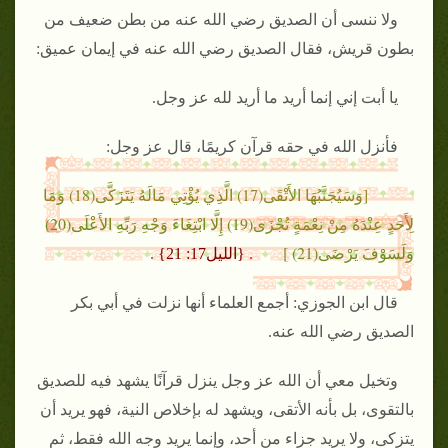
ولا ننسى أن الصديق رضي الله عنه من بطن ضعيف من
بطون قريش، فقال الصديق رضي الله عنه في إيمان عميق:
يا أبت إني إنما أريد ما أريد لله عز وجل.
فأنزل الله في حقه قرآن كريمًا، قال عز وجل:
[وَسَيُجَنَّبُهَا الأَتْقَى(17) الَّذِي يُؤْتِي مَالَهُ يَتَزَكَّى(18) وَمَا
لِأَحَدٍ عِنْدَهُ مِنْ نِعْمَةٍ تُجْزَى(19) إِلَّا ابْتِغَاءَ وَجْهِ رَبِّهِ الأَعْلَى(20)
وَلَسَوْفَ يَرْضَى(21) ]
.
{الليل17: 21}
.
قال ابن الجوزي: أجمع العلماء أنها نزلت في أبي بكر
الصديق رضي الله عنه.
وتخيل معي أن الله عز وجل ينزل قرآنًا يشهد فيه للصديق
بالتقوى، بل بأنه الأتقى، ويشهد له بإخلاص النية، فهو يريد أن
يتزكى، ولا يريد جزاء من أحد، وإنما يريد وجه الله فقط، ثم