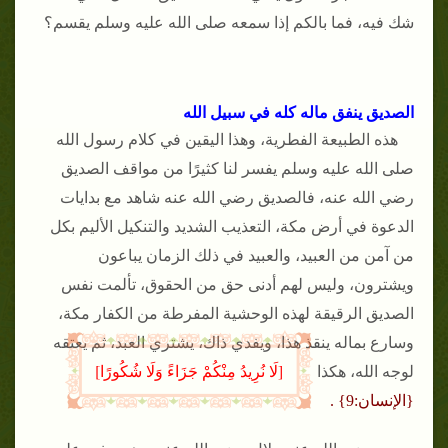
شك فيه، فما بالكم إذا سمعه صلى الله عليه وسلم يقسم؟
الصديق ينفق ماله كله في سبيل الله
هذه الطبيعة الفطرية، وهذا اليقين في كلام رسول الله
صلى الله عليه وسلم يفسر لنا كثيرًا من مواقف الصديق
رضي الله عنه، فالصديق رضي الله عنه شاهد مع بدايات
الدعوة في أرض مكة، التعذيب الشديد والتنكيل الأليم بكل
من آمن من العبيد، والعبيد في ذلك الزمان يباعون
ويشترون، وليس لهم أدنى حق من الحقوق، تألمت نفس
الصديق الرقيقة لهذه الوحشية المفرطة من الكفار مكة،
وسارع بماله ينقذ هذا، ويفدي ذاك، يشتري العبد، ثم يعتقه
[لَا نُرِيدُ مِنْكُمْ جَزَاءً وَلَا شُكُورًا]
لوجه الله، هكذا
{الإنسان:9}
.