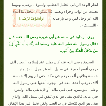
انظر الوعد الرباني الجليل العظيم، ولسوف يرضى، ومهما
تخيلت من ثواب وجزاء ونعيم، فلا يمكن أن تتخيل ما أعده
[وَلَسَوْفَ يَرْضَى]
الله عز وجل لمن وعد بإرضائه
{الليل:21}
.
روى أبو داود في سننه عن أبي هريرة رضي الله عنه، قال
: قال رسول الله صلى الله عليه وسلم: أَمَا إِنَّكَ يَا أَبَا بَكْرٍ أَوَّلُ
مَنْ يَدْخُلُ الْجَنَّةَ مِنْ أُمَّتِي.
الصديق رضي الله عنه كان يملك عند إسلامه أربعين ألف
درهم، أنفقها جميعًا في سبيل الله عز وجل، أنفق منها
خمسة وثلاثين ألف درهم في مكة، حتى لم يبق إلا خمسة
آلاف درهم، أخذها معه في الهجرة أنفقها على رسول الله
وعلى المؤمنين، حتى فني ماله، أو قل: بقي ماله. وليس:
فني ماله. فالذي يبقى هو الذي يُنفق في سبيل الله، والذي
يفنى هو الذي يُمْسك في يد العبد، ولكن تخيل قدر هذا الإنفاق