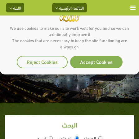
القائمة الرئيسية
اللغة
We use cookies to make our site work well for you and so we can
continually improve it.
The cookies that are necessary to keep the site functioning are
always on
الصديق وإنكار الذات
Reject Cookies
Accept Cookies
البحث
العنوان
المحتوى
قسم