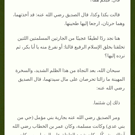
قالت بكذا وكذا، قال الصديق رضي الله عنه: قد أخذتهما،
وهما حرتان، ارجعا إليها طحينها.
هنا نجد ردًا لطيفًا عجيبًا من الجارتين المسلمتين اللتين
تخلقتا بخلق الإسلام الرفيع قالتا: أو نفرغ منه يا أبا بكر، ثم
نرده إليها؟
سبحان الله، بعد النجاة من هذا الظلم الشديد، والسخرة
المهينة ما زالتا تحرصان على مال سيدتهما، قال الصديق
رضي الله عنه:
ذلك إن شئتما.
ومر الصديق رضي الله عنه بجارية بني مؤمل (حي من
بني عدي) وكانت مسلمة، وكان عمر بن الخطاب رضي الله
آنذاك مشركًا، وكان شديد الغلظة على المسلمين، وكان