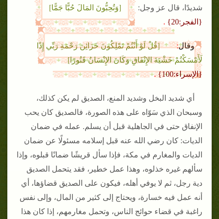
[وَتُحِبُّونَ المَالَ حُبًّا جَمًّا]
شديدًا، قال عز وجل:
{الفجر:20}
.
[قُلْ لَوْ أَنْتُمْ تَمْلِكُونَ خَزَائِنَ رَحْمَةِ رَبِّي إِذًا
وقال
:
لَأَمْسَكْتُمْ خَشْيَةَ الإِنْفَاقِ وَكَانَ الإِنْسَانُ قَتُورًا]
{الإسراء:100}
.
أي شديد البخل وشديد المنع، الصديق لم يكن كذلك،
وسبحان الذي سَوّاه على هذه الصورة، فالصديق كان يحب
الإنفاق حتى في الجاهلية قبل أن يسلم. عمله في ضمان
الديات: كان رضي الله عنه قبل إسلامه مسئولًا عن ضمان
الديات والمغارم في مكة، فإذا سأل قريشًا ضمانًا قبلوه، وإذا
سألهم غيره خذلوه، وهذا عمل خطير، فقد يتحمل الصديق
دية رجل، ثم لا يوفي أهله، فيكون على الصديق قضاؤها، أي
أنه عمل فيه خسارة، ويحتاج إلى كثير من المال، وإلى نفس
راغبة في قضاء حوائج الناس، وتحمل مغارمهم، إذا كان هذا