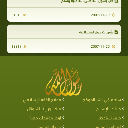
حب رسول الله صلى الله عليه وسلم
51810
2007-11-19
شبهات حول استخلافه
13319
2007-11-20
ساهم في نشر الموقع
موقع الفقه الإسلامي
دليلك للإسلام
مركز نور إنترناشيونال
كيف تساعدنا
اربط موقعك معنا
اهداف الموقع
خريطة الموقع