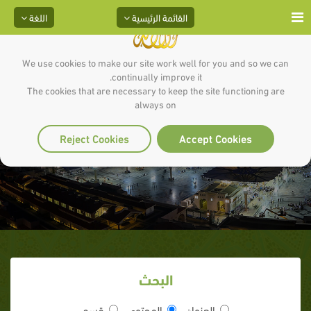
القائمة الرئيسية
اللغة
We use cookies to make our site work well for you and so we can
continually improve it.
The cookies that are necessary to keep the site functioning are
always on
شروط الاستخلاف
Reject Cookies
Accept Cookies
البحث
العنوان
المحتوى
قسم