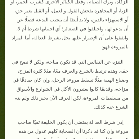
الزكاة، وترك الصيام، وفعل الكبائر الأخرى كشرب الخمر، أو
الزنا، أو المجاهرة بفحش القول والعمل، أو القتل بغير حق،
أو الاستهزاء بالدين، ولا بد أيضًا أن يتجنب البدعة فضلًا عن
أن يدعو لها، واختلفوا في الصغائر؛ أي اجتنابها شرط أم لا،
واتفقوا على أن الإصرار عليها يخل بشرط العدالة، أما المراد
بالمروءة فهو:
التنزه عن النقائص التي قد تكون مباحة، ولكن لا تصح في
حقه. وهذه ترتبط بالشرع والعرف معًا، مثلا كثرة المزاح،
وضياع الهيبة مثلًا تسقط مروءة الرجل، وإن كان صادقًا في
مزاحه، وقديمًا كانوا يعتبرون الأكل في الشوارع والأسواق
من مسقطات المروءة، لكن العرف الآن يجيز ذلك ولم ينه
الشرع عنه كذلك.
إذن شرط العدالة يقتضي أن يكون الخليفة تقيًا صاحب
مروءة وإن كنا قد ذكرنا أن الصحابة كلهم عدول من هذه