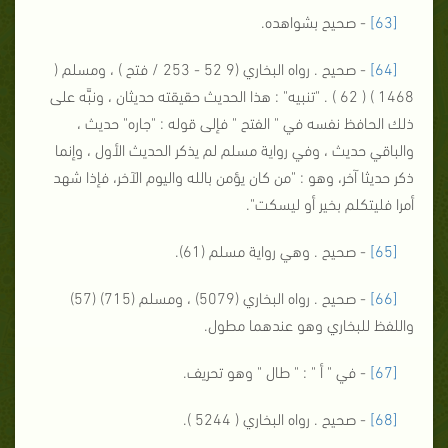
[63]
- صحيح بشواهده.
[64]
- صحيح . رواه البخاري (9 52 - 253 / فتح ) ، ومسلم (
1468 ) ( 62 ) . "تنبيه" : هذا الحديث حقيقته حديثان ، ونبَّه على
ذلك الحافظ نفسه في " الفتح " فإلى قوله : "جاره" حديث ،
والباقي حديث ، وفي رواية مسلم لم يذكر الحديث الأول ، وإنما
ذكر حديثا آخر، وهو : "من كان يؤمن بالله واليوم الآخر، فإذا شهد
أمرا فليتكلم بخير أو ليسكت".
[65]
- صحيح . وهي رواية مسلم (61).
[66]
- صحيح . رواه البخاري (5079) ، ومسلم (715) (57)
واللفظ للبخاري وهو عندهما مطول.
[67]
- في " أ " : " طال " وهو تحريف.
[68]
- صحيح . رواه البخاري ( 5244 ).