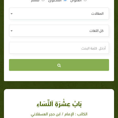
المقالات
كل اللغات
بَابُ عِشْرَةِ اَلنِّسَاءِ
الكاتب : الإمام / ابن حجر العسقلاني