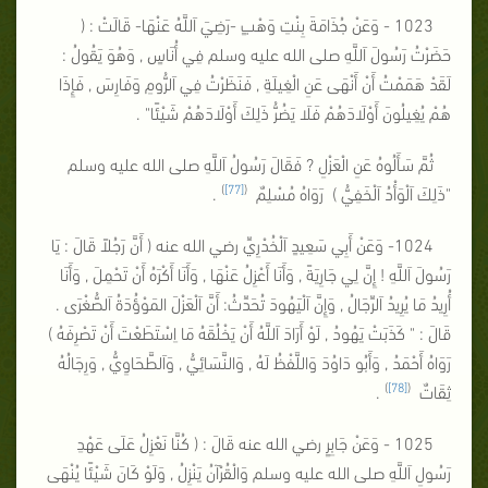
1023 - وَعَنْ جُذَامَةَ بِنْتِ وَهْبٍ -رَضِيَ اَللَّهُ عَنْهَا- قَالَتْ : (
حَضَرْتُ رَسُولَ اَللَّهِ صلى الله عليه وسلم فِي أُنَاسٍ , وَهُوَ يَقُولُ :
لَقَدْ هَمَمْتُ أَنْ أَنْهَى عَنِ الْغِيلَةِ , فَنَظَرْتُ فِي اَلرُّومِ وَفَارِسَ , فَإِذَا
هُمْ يُغِيلُونَ أَوْلَادَهُمْ فَلَا يَضُرُّ ذَلِكَ أَوْلَادَهُمْ شَيْئًا" .
ثُمَّ سَأَلُوهُ عَنِ الْعَزْلِ ? فَقَالَ رَسُولُ اَللَّهِ صلى الله عليه وسلم
)
[77]
(
"ذَلِكَ اَلْوَأْدُ اَلْخَفِيُّ ) رَوَاهُ مُسْلِمٌ
.
1024- وَعَنْ أَبِي سَعِيدٍ اَلْخُدْرِيِّ رضي الله عنه ( أَنَّ رَجُلاً قَالَ : يَا
رَسُولَ اَللَّهِ ! إِنَّ لِي جَارِيَةً , وَأَنَا أَعْزِلُ عَنْهَا , وَأَنَا أَكْرَهُ أَنْ تَحْمِلَ , وَأَنَا
أُرِيدُ مَا يُرِيدُ اَلرِّجَالُ , وَإِنَّ اَلْيَهُودَ تُحَدِّثُ: أَنَّ اَلْعَزْلَ المَوْؤُدَةُ اَلصُّغْرَى .
قَالَ : " كَذَبَتْ يَهُودُ , لَوْ أَرَادَ اَللَّهُ أَنْ يَخْلُقَهُ مَا اِسْتَطَعْتَ أَنْ تَصْرِفَهُ )
رَوَاهُ أَحْمَدُ , وَأَبُو دَاوُدَ وَاللَّفْظُ لَهُ , وَالنَّسَائِيُّ , وَاَلطَّحَاوِيُّ , وَرِجَالُهُ
)
[78]
(
ثِقَاتٌ
.
1025 - وَعَنْ جَابِرٍ رضي الله عنه قَالَ : ( كُنَّا نَعْزِلُ عَلَى عَهْدِ
رَسُولِ اَللَّهِ صلى الله عليه وسلم وَالْقُرْآنُ يَنْزِلُ , وَلَوْ كَانَ شَيْئًا يُنْهَى