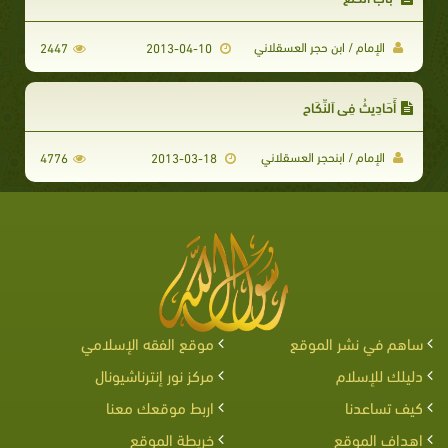
الإمام / ابن حجر العسقلاني
2447
2013-04-10
أَحَادِيثُ فِي اَلنِّكَاحِ
الإمام / ابنحجر العسقلاني
4776
2013-03-18
ساهم في نشر الموقع
موقع الفقه الإسلامي
دليلك للإسلام
مركز نور إنترناشيونال
كيف تساعدنا
اربط موقعك معنا
اهداف الموقع
خريطة الموقع