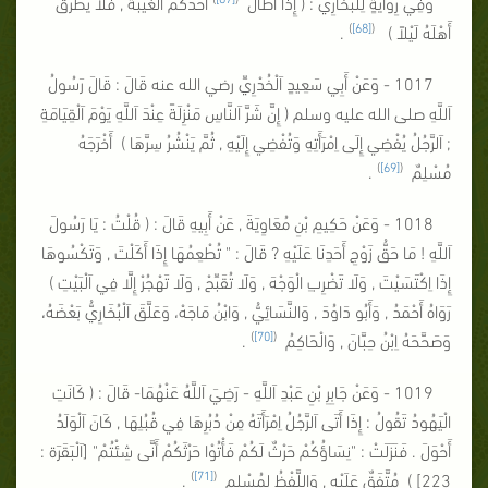
وَفِي رِوَايَةٍ لِلْبُخَارِيِّ : ( إِذَا أَطَالَ
أَحَدُكُمُ الْغَيْبَةَ , فَلَا يَطْرُقْ
)
[68]
(
أَهْلَهُ لَيْلاً )
.
1017 - وَعَنْ أَبِي سَعِيدٍ اَلْخُدْرِيِّ رضي الله عنه قَالَ : قَالَ رَسُولُ
اَللَّهِ صلى الله عليه وسلم ( إِنَّ شَرَّ اَلنَّاسِ مَنْزِلَةً عِنْدَ اَللَّهِ يَوْمَ اَلْقِيَامَةِ
; اَلرَّجُلُ يُفْضِي إِلَى اِمْرَأَتِهِ وَتُفْضِي إِلَيْهِ , ثُمَّ يَنْشُرُ سِرَّهَا ) أَخْرَجَهُ
)
[69]
(
مُسْلِمٌ
.
1018 - وَعَنْ حَكِيمِ بْنِ مُعَاوِيَةَ , عَنْ أَبِيهِ قَالَ : ( قُلْتُ : يَا رَسُولَ
اَللَّهِ ! مَا حَقُّ زَوْجِ أَحَدِنَا عَلَيْهِ ? قَالَ : " تُطْعِمُهَا إِذَا أَكَلْتَ , وَتَكْسُوهَا
إِذَا اِكْتَسَيْتَ , وَلَا تَضْرِبِ الْوَجْهَ , وَلَا تُقَبِّحْ , وَلَا تَهْجُرْ إِلَّا فِي اَلْبَيْتِ )
رَوَاهُ أَحْمَدُ , وَأَبُو دَاوُدَ , وَالنَّسَائِيُّ , وَابْنُ مَاجَهْ، وَعَلَّقَ اَلْبُخَارِيُّ بَعْضَهُ،
)
[70]
(
وَصَحَّحَهُ اِبْنُ حِبَّانَ , وَالْحَاكِمُ
.
1019 - وَعَنْ جَابِرِ بْنِ عَبْدِ اَللَّهِ - رَضِيَ اَللَّهُ عَنْهُمَا- قَالَ : ( كَانَتِ
الْيَهُودُ تَقُولُ : إِذَا أَتَى اَلرَّجُلُ اِمْرَأَتَهُ مِنْ دُبُرِهَا فِي قُبُلِهَا , كَانَ اَلْوَلَدُ
أَحْوَلَ . فَنَزَلَتْ : "نِسَاؤُكُمْ حَرْثٌ لَكُمْ فَأْتُوْا حَرْثَكُمْ أَنَّى شِئْتُمْ" [اَلْبَقَرَة :
)
[71]
(
223] ) مُتَّفَقٌ عَلَيْهِ , وَاللَّفْظُ لِمُسْلِمٍ
.