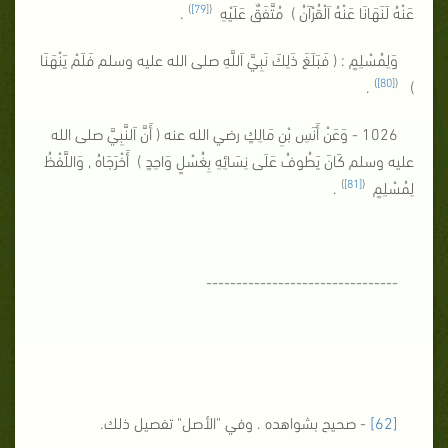
)
[79]
(
عَنْهُ لَنَهَانَا عَنْهُ اَلْقُرْآنُ ) مُتَّفَقٌ عَلَيْهِ
.
وَلِمُسْلِمٍ : ( فَبَلَغَ ذَلِكَ نَبِيَّ اَللَّهِ صلى الله عليه وسلم فَلَمْ يَنْهَنَا
)
[80]
(
.
)
1026 - وَعَنْ أَنَسِ بْنِ مَالِكٍ رضي الله عنه ( أَنَّ اَلنَّبِيَّ صلى الله
عليه وسلم كَانَ يَطُوفُ عَلَى نِسَائِهِ بِغُسْلٍ وَاحِدٍ ) أَخْرَجَاهُ , وَاللَّفْظُ
)
[81]
(
لِمُسْلِمٍ
.
--------------------------------
[62]
- صحيح بشواهده . وفي "الأصل" تفصيل ذلك.