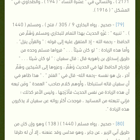
2171 ) ، والنسائي في " عشرة النساء " ( 194 ) ، والطحاوي في "
المشكل " ( 1916 ).
[79]
- صحيح . رواه البخاري 9 / 305 / فتح ) ، ومسلم ( 1440
) . " تنبيه " : عَزْو الحديث بهذا التمام للبخاري ومسلم وَهْمٌ من
الحافظ - رحمه الله - إذ المتفق عليه إلى قوله : " والقرآن ينزل" .
وأما هذه الزيادة : " لو كان شيئاً . . . " فرواها مسلم وحده من
طريق إسحاق بن راهويه قال : قال سفيان : " لو كان شيئا . . . "
فإدراج الحافظ لها في الحديث وَهْمٌ ، وعزوها إلى الشيخين وهْمٌ
آخر ، بل هو نفسه -رحمه الله- قال في " الفتح " . " هذا ظاهر في
أن سفيان قاله استنباطا ، وأوهم كلام صاحب " العمدة " ومَن تبعه
أن هذه الزيادة من نفس الحديث فأدْرَجها ، وليس الأمر كذلك ؛
فإني تتبعته من المسانيد ، فوجدت أكثر رواته عن سفيان لا يذكرون
هذه الزيادة ".
[80]
- صحيح . رواه مسلم ( 1440 ) ( 138 ) وهو وإن كان من
طريق أبي الزبير ، عن جابر ، وهو مدلس وقد عنعنه ، إلا أن له طرقا
أخرى تشهد له.