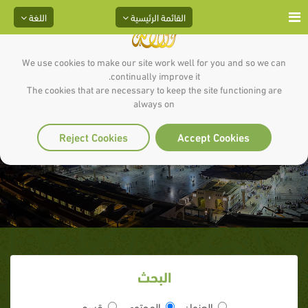
القائمة الرئيسية
اللغة
We use cookies to make our site work well for you and so we can
continually improve it.
The cookies that are necessary to keep the site functioning are
always on
بَابُ عِشْرَةِ اَلنِّسَاءِ
Reject Cookies
Accept Cookies
البحث
العنوان
المحتوى
قسم