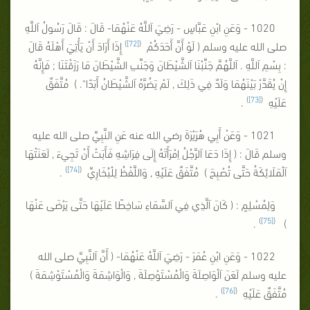
1020 - وَعَنِ ابْنِ عَبَّاسٍ - رَضِيَ اَللَّهُ عَنْهُمَا- قَالَ : قَالَ رَسُولُ اَللَّهِ
)
[72]
(
صلى الله عليه وسلم ( لَوْ أَنَّ أَحَدَكُمْ
إِذَا أَرَادَ أَنْ يَأْتِيَ أَهْلَهُ قَالَ
: بِسْمِ اَللَّهِ . اَللَّهُمَّ جَنِّبْنَا اَلشَّيْطَانَ وَجَنِّبِ الشَّيْطَانَ مَا رَزَقْتَنَا ; فَإِنَّهُ
إِنْ يُقَدَّرْ بَيْنَهُمَا وَلَدٌ فِي ذَلِكَ , لَمْ يَضُرَّهُ اَلشَّيْطَانُ أَبَدًا". ) مُتَّفَقٌ
)
[73]
(
عَلَيْهِ
.
1021 - وَعَنْ أَبِي هُرَيْرَةَ رضي الله عنه عَنِ النَّبِيِّ صلى الله عليه
وسلم قَالَ : ( إِذَا دَعَا اَلرَّجُلُ اِمْرَأَتَهُ إِلَى فِرَاشِهِ فَأَبَتْ أَنْ تَجِيءَ , لَعَنَتْهَا
)
[74]
(
اَلْمَلَائِكَةُ حَتَّى تُصْبِحَ ) مُتَّفَقٌ عَلَيْهِ , وَاللَّفْظُ لِلْبُخَارِيِّ
.
وَلِمُسْلِمٍ : ( كَانَ اَلَّذِي فِي اَلسَّمَاءِ سَاخِطًا عَلَيْهَا حَتَّى يَرْضَى عَنْهَا
)
[75]
(
.
)
1022 - وَعَنِ ابْنِ عُمَرَ - رَضِيَ اَللَّهُ عَنْهُمَا- ( أَنَّ اَلنَّبِيَّ صلى الله
عليه وسلم لَعَنَ اَلْوَاصِلَةَ وَالْمُسْتَوْصِلَةَ , وَالْوَاشِمَةَ وَالْمُسْتَوْشِمَةَ )
)
[76]
(
مُتَّفَقٌ عَلَيْهِ
.