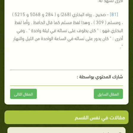
[81]
- صحيح . رواه البخاري (268) و ( 284 و 5068 و 5215 )
، ومسلم ( 309 ) ، وهذا لفظ مسلم كما قال الحافظ . وأما لفظ
البخاري فهو : " كان يطوف على نسائه في ليلة واحدة " . وفي
أخرى : " كان يدور على نسائه في الساعة الواحدة من الليل والنهار
".
شارك المحتوي بواسطة :
المقال السابق
المقال التالى
مقالات في نفس القسم