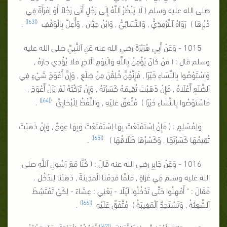
صلى الله عليه وسلم ( لَا يَنْظُرُ اَللَّهُ إِلَى رَجُلٍ أَتَى رَجُلاً أَوْ اِمْرَأَةً فِي
)
[63]
(
دُبُرِهَا ) رَوَاهُ اَلتِّرْمِذِيُّ , وَالنَّسَائِيُّ , وَابْنُ حِبَّانَ , وَأُعِلَّ بِالْوَقْفِ
.
1015 - وَعَنْ أَبِي هُرَيْرَةَ رضي الله عنه عَنِ اَلنَّبِيِّ صلى الله عليه
وسلم قَالَ : ( مَنْ كَانَ يُؤْمِنُ بِاَللَّهِ وَالْيَوْمِ اَلْآخِرِ فَلَا يُؤْذِي جَارَهُ ,
وَاسْتَوْصُوا بِالنِّسَاءِ خَيْرًا , فَإِنَّهُنَّ خُلِقْنَ مِنْ ضِلَعٍ , وَإِنَّ أَعْوَجَ شَيْءٍ فِي
اَلضِّلَعِ أَعْلَاهُ , فَإِنْ ذَهَبْتَ تُقِيمَهُ كَسَرْتَهُ , وَإِنْ تَرَكْتَهُ لَمْ يَزَلْ أَعْوَجَ ,
)
[64]
(
فَاسْتَوْصُوا بِالنِّسَاءِ خَيْرًا ) مُتَّفَقٌ عَلَيْهِ , وَاللَّفْظُ لِلْبُخَارِيِّ
.
وَلِمُسْلِمٍ : ( فَإِنْ اِسْتَمْتَعْتَ بِهَا اِسْتَمْتَعْتَ وَبِهَا عِوَجٌ , وَإِنْ ذَهَبْتَ
)
[65]
(
تُقِيمُهَا كَسَرْتَهَا , وَكَسْرُهَا طَلَاقُهَا )
.
1016 - وَعَنْ جَابِرٍ رضي الله عنه قَالَ : ( كُنَّا مَعَ رَسُولِ اَللَّهِ صلى
الله عليه وسلم فِي غَزَاةٍ , فَلَمَّا قَدِمْنَا اَلْمَدِينَةَ , ذَهَبْنَا لِنَدْخُلَ .
فَقَالَ : " أَمْهِلُوا حَتَّى تَدْخُلُوا لَيْلًا - يَعْنِي : عِشَاءً - لِكَيْ تَمْتَشِطَ
)
[66]
(
اَلشَّعِثَةُ , وَتَسْتَحِدَّ اَلْمَغِيبَةُ ) مُتَّفَقٌ عَلَيْهِ
.
)
[67]
(