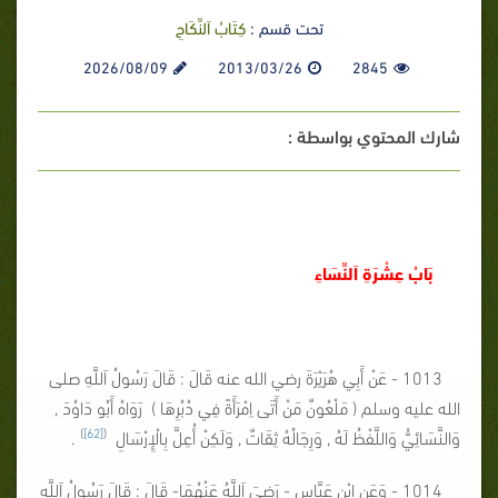
تحت قسم :
كِتَابُ اَلنِّكَاحِ
2026/08/09
2013/03/26
2845
شارك المحتوي بواسطة :
بَابُ عِشْرَةِ اَلنِّسَاءِ
1013 - عَنْ أَبِي هُرَيْرَةَ رضي الله عنه قَالَ : قَالَ رَسُولُ اَللَّهِ صلى
الله عليه وسلم ( مَلْعُونٌ مَنْ أَتَى اِمْرَأَةً فِي دُبُرِهَا ) رَوَاهُ أَبُو دَاوُدَ ,
)
[62]
(
وَالنَّسَائِيُّ وَاللَّفْظُ لَهُ , وَرِجَالُهُ ثِقَاتٌ , وَلَكِنْ أُعِلَّ بِالْإِرْسَالِ
.
1014 - وَعَنِ ابْنِ عَبَّاسٍ - رَضِيَ اَللَّهُ عَنْهُمَا- قَالَ : قَالَ رَسُولُ اَللَّهِ