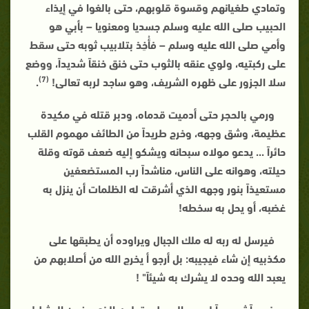
وتمادي طغيانهم وقسوة قلوبهم، حتى بالغوا في إيذاء
الحبيب صلى الله عليه وسلم جسديا ومعنويا – بأبي هو
وأمي صلى الله عليه وسلم – فأُخِذ بتلابيب ثوبه حتى سقط
على ركبتيه، ولوي عنقه بالثوب حتى خنق خنقاً شديداً، ووضع
(7)
سلا الجزور على ظهره الشريف، وهو ساجد لربه تعالى!
.
ورمي بالحجر حتى أدميت قدماه، ودبر قتله في مكيدة
عظيمة، وشق وجهه، وخرج طريداً من الطائف مهموم القلب
حائراً ... يدعو مولاه سبحانه ويشكو إليه ضعف قوته وقلة
حيلته، وهوانه على الناس، مناشداً رب المستضعفين
مستعيذاً بنور وجهه الذي أشرقت له الظلمات أن ينزل به
غضبه، أو يحل به سخطه!
فيرسل له ربه له ملك الجبال ويراوده أن يطبقها على
مكذبيه إن شاء فيجيبه: بل أرجو أ يخرج الله من أصلابهم من
يعبد الله وحده لا يشرك به شيئاً" !
فعجباً ثم عجباً لصبره الجميل وتحلمه الذي عز عن المثيل!