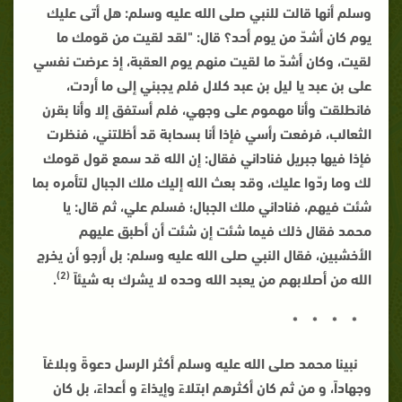
وسلم أنها قالت للنبي صلى الله عليه وسلم: هل أتى عليك
يوم كان أشدّ من يوم أحد؟ قال: "لقد لقيت من قومك ما
لقيت، وكان أشدّ ما لقيت منهم يوم العقبة، إذ عرضت نفسي
على بن عبد يا ليل بن عبد كلال فلم يجبني إلى ما أردت،
فانطلقت وأنا مهموم على وجهي، فلم أستفق إلا وأنا بقرن
الثعالب، فرفعت رأسي فإذا أنا بسحابة قد أظلتني، فنظرت
فإذا فيها جبريل فناداني فقال: إن الله قد سمع قول قومك
لك وما ردّوا عليك، وقد بعث الله إليك ملك الجبال لتأمره بما
شئت فيهم، فناداني ملك الجبال؛ فسلم علي، ثم قال: يا
محمد فقال ذلك فيما شئت إن شئت أن أطبق عليهم
الأخشبين، فقال النبي صلى الله عليه وسلم: بل أرجو أن يخرج
(2)
الله من أصلابهم من يعبد الله وحده لا يشرك به شيئاً
.
* * * *
نبينا محمد صلى الله عليه وسلم أكثر الرسل دعوةً وبلاغاً
وجهاداً، و من ثم كان أكثرهم ابتلاءً وإيذاءً و أعداءً، بل كان