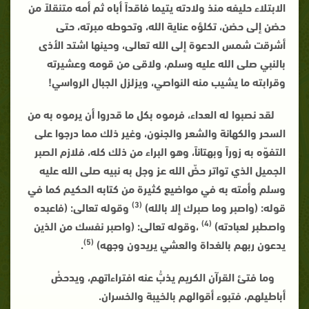
الابتلاء حليفه منذ ولادته يتيما فاقداً أباه ثم أمه متنقلاً من
حضن إلى حضن، تكلؤه عناية الله، وتحوطه مبرته، حتى
أشرقت شمس الدعوة إلى الله تعالى، وحينها اشتد الأذى
بالنبي صلى الله عليه وسلم، ولاقى من قومه وعشيرته
وقرابته ما يشيب منه النواصي، ويزلزل الجبال الرواسي!
لقد نصبوا له العداء، فرموه بكل ما قدروا أن يرموه به من
السحر والكهانة والشعر والجنون، وغير ذلك مما درجوا على
التفوّه به زوراً وبهتاناً، وهو البراء من ذلك كله، فلازم الصبر
الجميل الذي تواتر حضّ الله عز وجل به نبيه صلى الله عليه
وسلم وأمته به في مواضيع كثيرة من كتابه الحكيم كما في
(3)
قوله: (واصبر وما صبرك إلا بالله)
وقوله تعالى: (فاعبده
(4)
واصطبر لعبادته)
،وقوله تعالى: (واصبر نفسك من الذين
(5)
يدعون ربهم بالغداة والعشي يريدون وجهه)
.
وما فتئ القرآن الكريم يذبُّ عنه افتراءاتهم، ويدحضُ
أباطيلهم، فتبوء أقوالهم بالخيبة والخسران.