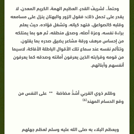
وحتماً.. لشريفُ القدر، العظيم الهمة، الكريم المعدن، لا
يقدر على تحمل ذلك؛ فقول الزور والبهتان ينزل على مسامعه
وقلبه كالصواعق، فتهد كيانه، وتشغل فؤاده، حيث يعلم
براءة نفسه، وعزة أصله، وصدق منطقه، ثم هو بما يمتلكه
من إحساس مرهف ورقة مشاعر يضيق صدره بما يقلون،
وتتألم نفسه عند سماع تلك الأقوال الباطلة الأفاكة، لاسيما
من قومه وقرابته الذين يعرفون أمانته وصدقه كما يعرفون
أنفسهم وأبنائهم.
وظلم ذوي القربي أشدُّ مضاضة ** على النفس من
(6)
وقع الحسام المهند
ويعظم البلاء به صلى الله عليه وسلم لعظم جهلهم