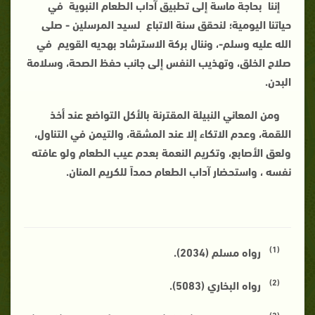
إننا بحاجة ماسة إلى تطبيق آداب الطعام النبوية في
حياتنا اليومية؛ لنحقق سنة الاتباع لسيد المرسلين - صلى
الله عليه وسلم-، وننال بركة الاسترشاد بهديه القويم في
صلاح الخلق، وتهذيب النفس إلى جانب حفظ الصحة، وسلامة
البدن.
ومن المعاني النبيلة المقترنة بالأكل
التواضع
عند أخذ
اللقمة، وعدم الاتكاء إلا عند المشقة، و
التيمن
في التناول،
ولعق الأصابع، و
تكريم النعمة
بعدم عيب الطعام ولو عافته
نفسه ، واستحضار آداب الطعام
حمداً
للكريم المنان.
(1)
رواه مسلم (2034).
(2)
رواه البخاري (5083).
(3)