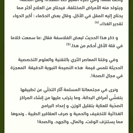
ويتولد منه الأمراض المختلفة، فيحتاج من العلاج أكثر مما
يحتاج إليه المقل في الأكل، وقال بعض الحكماء : أكبر الدواء
(4)
تقدير الغذاء.
و ذكر هذا الحديث لبعض الفلاسفة فقال :ما سمعت كلاما
(5)
في قلة الأكل أحكم من هذا.
وفي وقتنا المعاصر الثري بالتقنية والعلوم التخصصية
الحديثة نلمس قيمة هذه النصيحة النبوية الدقيقة المعجزة
في مجال الصحة!.
ونرى في مجتمعاتنا المسلمة آثار التخلّي عن تطبيقها
بتفشّي أمراض البدانة، وما يترتب عليها من إنشاء المراكز
الصحّية للعناية بتقليل الوزن، و إعداد البرامج
الغذائية للتخفيف والحمية و صرف العقاقير الطبية ، ونحوها
مما يستنزف الوقت، والمال، والجهد، والصحة!