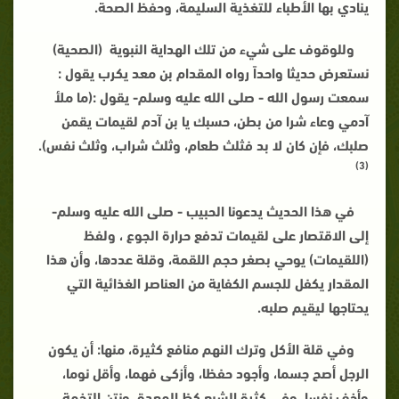
ينادي بها الأطباء للتغذية السليمة، وحفظ الصحة.
وللوقوف على شيء من تلك الهداية النبوية
(الصحية)
نستعرض حديثا واحداً رواه المقدام بن معد يكرب يقول :
سمعت رسول الله - صلى الله عليه وسلم- يقول :(ما ملأ
آدمي وعاء شرا من بطن، حسبك يا بن آدم لقيمات يقمن
صلبك، فإن كان لا بد فثلث طعام، وثلث شراب، وثلث نفس).
(3)
في هذا الحديث يدعونا الحبيب - صلى الله عليه وسلم-
إلى الاقتصار على لقيمات تدفع حرارة الجوع ، ولفظ
(
اللقيمات
) يوحي بصغر حجم اللقمة، وقلة عددها، وأن هذا
المقدار يكفل للجسم الكفاية من العناصر الغذائية التي
يحتاجها ليقيم صلبه.
وفي قلة الأكل وترك النهم منافع كثيرة، منها: أن يكون
الرجل أصح جسما، وأجود حفظا، وأزكى فهما، وأقل نوما،
وأخف نفسا، وفي كثرة الشبع كظ المعدة، ونتن التخمة،