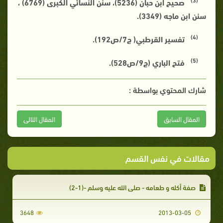
صحيح ابن حبان (5236)، سنن النسائي الكبرى (6769) ،
سنن ابن ماجه (3349).
(4)
تفسير القرطبي( ج7/ص192).
(5)
فتح الباري (ج9/ص528).
شارك المحتوي بواسطة :
المقال السابق
المقال التالى
مقالات في نفس القسم
صفة أكله و طعامه - صلى الله عليه وسلم -(1-2)
3648
2013-03-05