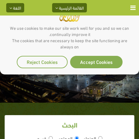
القائمة الرئيسية
اللغة
We use cookies to make our site work well for you and so we can
continually improve it.
The cookies that are necessary to keep the site functioning are
always on
من الدار إلى الغار
Reject Cookies
Accept Cookies
البحث
العنوان
المحتوى
قسم