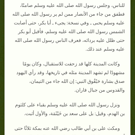
للناس، وجلس رسول الله صلى الله عليه وسلم صامتًا،
فطفق من جاء من الأنصار ممن لم ير رسول الله صلى الله
عليه وسلم يحىى ـ وفي نسخة‏:‏ يجىء ـ أبا بكر، حتى أصابت
الشمس رسول الله صلى الله عليه وسلم، فأقبل أبو بكر
حتى ظلل عليه بردائه، فعرف الناس رسول الله صلى الله
عليه وسلم عند ذلك‏.‏
وكانت المدينة كلها قد زحفت للاستقبال، وكان يومًا
مشهودًا لم تشهد المدينة مثله في تاريخها، وقد رأي اليهود
صدق بشارة حَبْقُوق النبي‏:‏ إن الله جاء من التيمان،
والقدوس من جبال فاران‏.‏
ونزل رسول الله صلى الله عليه وسلم بقباء على كلثوم
بن الهدم، وقيل‏:‏ بل على سعد بن خَيْثَمَة، والأول أثبت‏.‏
ومكث على بن أبي طالب رضي الله عنه بمكة ثلاثًا حتى