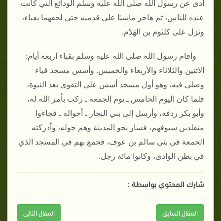
أدى عن رسول الله صلى الله عليه وسلم الودائع التي كانت
عنده للناس، ثم هاجر ماشيًا على قدميه حتى لحقهما بقباء،
ونزل على كلثوم بن الهَدْم‏.‏
وأقام رسول الله صلى الله عليه وسلم بقباء أربعة أيام‏:‏
الاثنين والثلاثاء والأربعاء والخميس‏.‏ وأسس مسجد قباء
وصلى فيه، وهو أول مسجد أسس على التقوى بعد النبوة،
فلما كان اليوم الخامس ـ يوم الجمعة ـ ركب بأمر الله له،
وأبو بكر ردفه، وأرسل إلى بني النجار ـ أخواله ـ فجاءوا
متقلدين سيوفهم، فسار نحو المدينة وهم حوله، وأدركته
الجمعة في بني سالم بن عوف، فجمع بهم في المسجد الذي
‏.‏
في بطن الوادى، وكانوا مائة رجل
شارك المحتوي بواسطة :
المقال السابق
المقال التالى