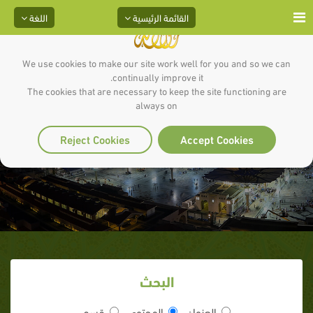
القائمة الرئيسية
اللغة
We use cookies to make our site work well for you and so we can
continually improve it.
The cookies that are necessary to keep the site functioning are
always on
النزول بقباء
Reject Cookies
Accept Cookies
البحث
العنوان
المحتوى
قسم