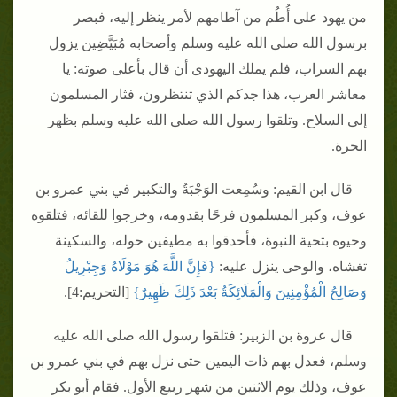
من يهود على أُطُم من آطامهم لأمر ينظر إليه، فبصر
برسول الله صلى الله عليه وسلم وأصحابه مُبَيَّضِين يزول
بهم السراب، فلم يملك اليهودى أن قال بأعلى صوته‏:‏ يا
معاشر العرب، هذا جدكم الذي تنتظرون، فثار المسلمون
إلى السلاح‏.‏ وتلقوا رسول الله صلى الله عليه وسلم بظهر
الحرة‏.‏
قال ابن القيم‏:‏ وسُمِعت الوَجْبَةُ والتكبير في بني عمرو بن
عوف، وكبر المسلمون فرحًا بقدومه، وخرجوا للقائه، فتلقوه
وحيوه بتحية النبوة، فأحدقوا به مطيفين حوله، والسكينة
تغشاه، والوحى ينزل عليه‏:‏ ‏
{‏فَإِنَّ اللَّهَ هُوَ مَوْلَاهُ وَجِبْرِيلُ
وَصَالِحُ الْمُؤْمِنِينَ وَالْمَلَائِكَةُ بَعْدَ ذَلِكَ ظَهِيرٌ‏}
‏ ‏[‏التحريم‏:‏4‏]‏‏.‏
قال عروة بن الزبير‏:‏ فتلقوا رسول الله صلى الله عليه
وسلم، فعدل بهم ذات اليمين حتى نزل بهم في بني عمرو بن
عوف، وذلك يوم الاثنين من شهر ربيع الأول‏.‏ فقام أبو بكر