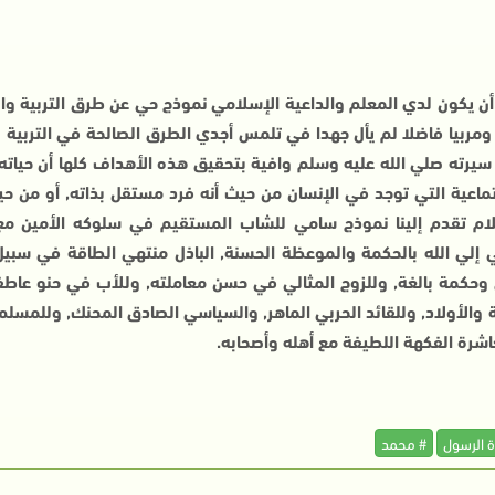
 أن يكون لدي المعلم والداعية الإسلامي نموذج حي عن طرق التربية وا
 ومربيا فاضلا لم يأل جهدا في تلمس أجدي الطرق الصالحة في التربية 
سيرته صلي الله عليه وسلم وافية بتحقيق هذه الأهداف كلها أن حياته ع
تماعية التي توجد في الإنسان من حيث أنه فرد مستقل بذاته, أو من ح
ام تقدم إلينا نموذج سامي للشاب المستقيم في سلوكه الأمين مع ق
ي إلي الله بالحكمة والموعظة الحسنة, الباذل منتهي الطاقة في سبيل
وحكمة بالغة, وللزوج المثالي في حسن معاملته, وللأب في حنو عاطف
 والأولاد, وللقائد الحربي الماهر, والسياسي الصادق المحنك, وللمسلم
اشرة الفكهة اللطيفة مع أهله وأصحابه.
ة الرسول
# محمد