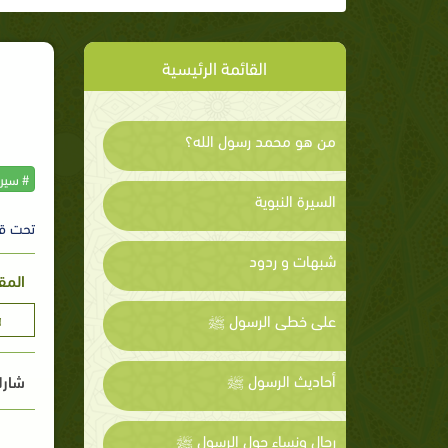
القائمة الرئيسية
من هو محمد رسول الله؟
# سير
السيرة النبوية
تحت ق
شبهات و ردود
المق
على خطى الرسول ﷺ
ע
أحاديث الرسول ﷺ
شارك
رجال ونساء حول الرسول ﷺ