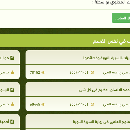
 المحتوي بواسطة :
ال السابق
ت في نفس القسم
زات السيرة النبوية وخصائصها
هو الص
 يحي إبراهيم اليحي
د. يحي 
78152
2007-11-01
مد الانسان ، عظيم في كل شيء
الرسو
 يحي إبراهيم اليحي
د. يحي 
60445
2007-11-01
منهج العلمي في رواية السيرة النبوية
أهمية 