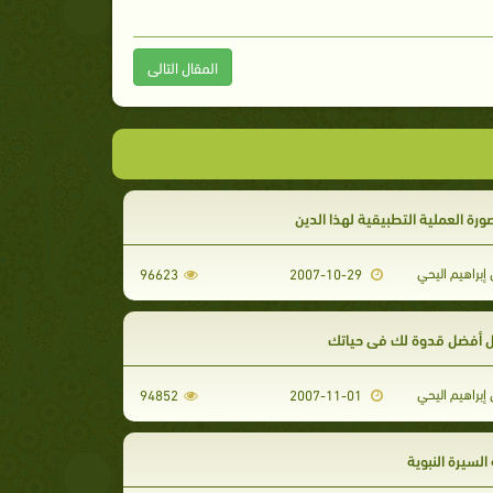
المقال التالى
ورة العملية التطبيقية لهذا الدين
إبراهيم اليحي
96623
2007-10-29
ل أفضل قدوة لك في حياتك
إبراهيم اليحي
94852
2007-11-01
السيرة النبوية