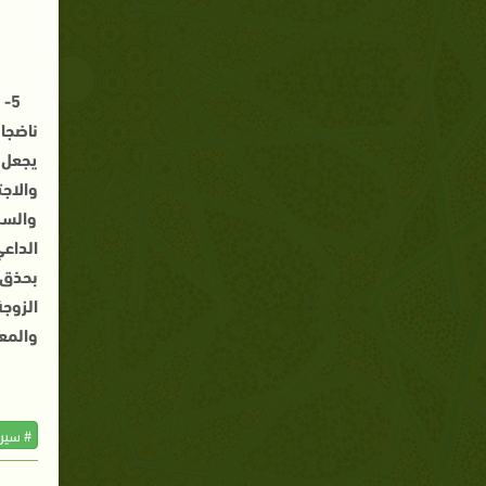
5-
ناضجا
يجعل 
والاج
والسل
الداع
بحذق 
الزوجة
والمع
# سير