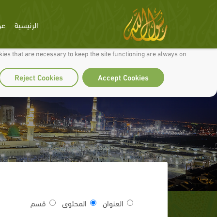
الرئيسية
عن
 to make our site work well for you and so we can continually improve it.
ies that are necessary to keep the site functioning are always on
Reject Cookies
Accept Cookies
العنوان
المحتوى
قسم