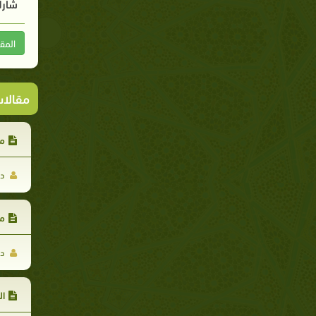
شارك
المق
مقالا
مي
د.
مح
د.
ال