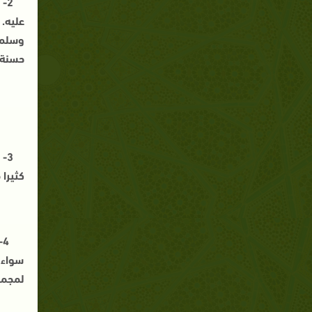
2-
عليه.
وسلم 
حسنة 
3-
كثيرا 
4
سواء م
لمجمو