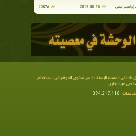
إبراهيم اليحي
20876
2012-08-15
 لك أخى المسلم الإستفادة من محتوى الموقع فى الإستخدام
خصى غير التجارى
394,217,118
شاهدات :