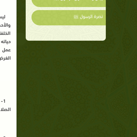
نصرة الرسول ﷺ
ليس
والأحد
الخلف
حياته
عمل ت
الغرض
1-
الصلا