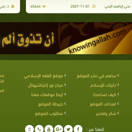
 يحي إبراهيم اليحي
د. يحي 
45644
2007-11-01
ساهم في نشر الموقع
موقع الفقه الإسلامي
يحق
الش
دليلك للإسلام
مركز نور إنترناشيونال
الم
كيف تساعدنا
اربط موقعك معنا
اهداف الموقع
خريطة الموقع
شكر وتقدير
مطلوب للموقع
تابعنا عبر :