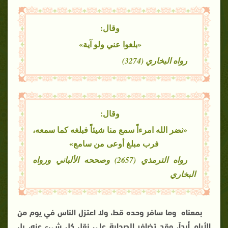
وقال:
«بلغوا عني ولو آية»
رواه البخاري (3274)
وقال:
«نضر الله امرءاً سمع منا شيئاً فبلغه كما سمعه،
فرب مبلغ أوعى من سامع»
رواه الترمذي (2657) وصححه الألباني ورواه
البخاري
بمعناه وما سافر وحده قط، ولا اعتزل الناس في يوم من
الأيام أبداً، وقد تضافر الصحابة على نقل كل شيء عنه، بل