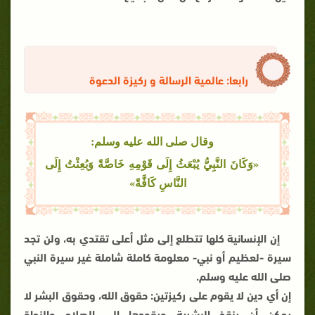
رابعا: عالمية الرسالة و ركيزة الدعوة
وقال صلى الله عليه وسلم:
«وَكَانَ النَّبِيُّ يُبْعَثُ إِلَى قَوْمِهِ خَاصَّةً وَبُعِثْتُ إِلَى
النَّاسِ كَافَّةً»
إن الإنسانية كلها تتطلع إلى مثل أعلى تقتدي به، ولن تجد
سيرة -لعظيم أو نبي- معلومة كاملة شاملة غير سيرة النبي
صلى الله عليه وسلم.
إن أي دين لا يقوم على ركيزتين: حقوق الله، وحقوق البشر لا
يمكن أن ينقذ البشرية ويقودها إلى الصلاح والنجاة