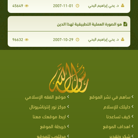
د. يحي إبراهيم اليحي
45649
2007-11-01
هو الصورة العملية التطبيقية لهذا الدين
د. يحي إبراهيم اليحي
96632
2007-10-29
ساهم في نشر الموقع
موقع الفقه الإسلامي
دليلك للإسلام
مركز نور إنترناشيونال
كيف تساعدنا
اربط موقعك معنا
اهداف الموقع
خريطة الموقع
شكر وتقدير
مطلوب للموقع