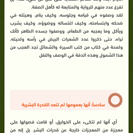
تفرغ عدد منهم للرواية والمتابعة له كأهل الصفة.
لقد وصفوه في قيامه وجلوسه، وكيف ينام، وهيئته في
ضحكه وابتسامته، وكيف اغتساله ووضوؤه، وكيف يشرب
ويأكل وما يعجبه من الطعام، ووصفوا جسده الطاهر كأنك
تراه، حتى ذكروا عدد الشعرات البيض في رأسه ولحيته،
ولمحة في كتاب من كتب السيرة والشمائل تجد العجب من
هذا الشمول وهذه الدقة في الوصف والنقل
سادساً: أنها بعمومها لم تتعد القدرة البشرية
أي أنها لم تتكىء على الخوارق، أو قامت فصولها على
معجزة من المعجزات خارجة عن قدرات البشر. بل إنه من