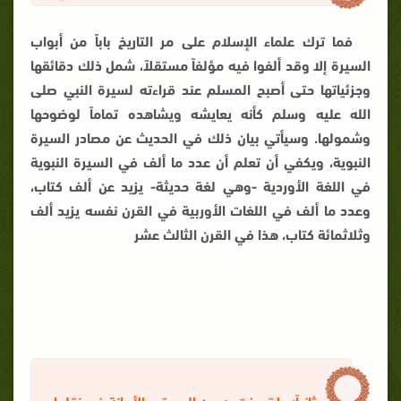
فما ترك علماء الإسلام على مر التاريخ باباً من أبواب
السيرة إلا وقد ألفوا فيه مؤلفاً مستقلاً، شمل ذلك دقائقها
وجزئياتها حتى أصبح المسلم عند قراءته لسيرة النبي صلى
الله عليه وسلم كأنه يعايشه ويشاهده تماماً لوضوحها
وشمولها. وسيأتي بيان ذلك في الحديث عن مصادر السيرة
النبوية، ويكفي أن تعلم أن عدد ما ألف في السيرة النبوية
في اللغة الأوردية -وهي لغة حديثة- يزيد عن ألف كتاب،
وعدد ما ألف في اللغات الأوربية في القرن نفسه يزيد ألف
وثلاثمائة كتاب، هذا في القرن الثالث عشر
ثانياً: ما تميزت به من الصدق والأمانة في نقلها