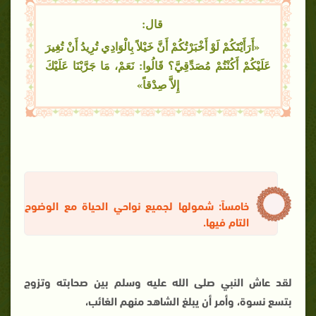
قال:
«أَرَأَيْتَكُمْ لَوْ أَخْبَرْتُكُمْ أَنَّ خَيْلاً بِالْوَادِي تُرِيدُ أَنْ تُغِيرَ
عَلَيْكُمْ أَكُنْتُمْ مُصَدِّقِيَّ؟ قَالُوا: نَعَمْ، مَا جَرَّبْنَا عَلَيْكَ
إِلاَّ صِدْقاً»
خامساً: شمولها لجميع نواحي الحياة مع الوضوح
التام فيها.
لقد عاش النبي صلى الله عليه وسلم بين صحابته وتزوج
بتسع نسوة، وأمر أن يبلغ الشاهد منهم الغائب،