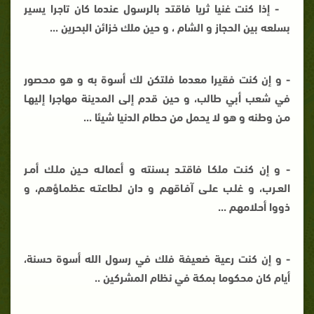
- إذا كنت غنيا ثريا فاقتد بالرسول عندما كان تاجرا يسير
بسلعه بين الحجاز و الشام ، و حين ملك خزائن البحرين ...
- و إن كنت فقيرا معدما فلتكن لك أسوة به و هو محصور
في شعب أبي طالب، و حين قدم إلى المدينة مهاجرا إليهـا
مـن وطنه و هو لا يحمل من حطام الدنيا شيئا ...
- و إن كنـت ملكـا فاقتـد بـسنته و أعمالـه حـين ملـك أمـر
العـرب، و غلـب علـى آفـاقهم و دان لطاعتـه عظمـاؤهم، و
ذووا أحلامهم ...
- و إن كنت رعية ضعيفة فلك في رسول الله أسوة حسنة،
أيام كان محكوما بمكة في نظام المشركين ..