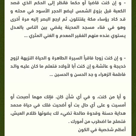
- و إن كنت قاضيا أو حكما فانظر إلى الحكم الذي قصد
الكعبة قبل بزوغ الشمس ليضع الحجر الأسود في محلـه و
قـد كـاد رؤساء مكة يقتتلون، ثم ارجع البصر إليه مرة أخرى
وهو في فناء مسجد المدينة يقضي بين النـاس بالعـدل
يـستوي عنـده منهم الفقير المعدم و الغني المثري ...
- و إن كنت زوجا فاقرأ السيرة الطاهرة و الحياة النزيهة لزوج
خديجة و عائشة.و إن كنت أبا لأولاد فتعلم ما كـان عليـه والـد
فاطمة الزهراء و جد الحسن و الحسين ...
و أيا من كنت، و في أي شأن كان، فإنك مهما أصبحت أو
أمسيت و على أي حال بت أو أضحيت فلك في حياة محمد
هداية حسنة وقدوة صالحة تضيء لك بضوئها ظلام العيش،
فتصلح ما اضطرب من أمورك .
أعظم شخصية في الكون