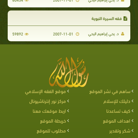
فقه السيرة النبوية
د. يحي إبراهيم اليحي
59892
2007-11-01
ساهم في نشر الموقع
موقع الفقه الإسلامي
دليلك للإسلام
مركز نور إنترناشيونال
كيف تساعدنا
اربط موقعك معنا
اهداف الموقع
خريطة الموقع
شكر وتقدير
مطلوب للموقع