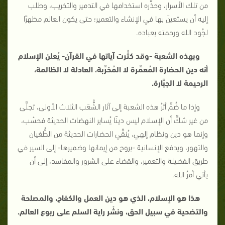
من تلك الأسرار، وحذَّره استخدامها في التدمير والتخريب، وطلب
إليه أن يستعينَ بها في الإنشاء والتعمير؛ حتى يكون العالم مظهرًا
لجُود الله ورحمته بعباده.
وبهذه الشعبة -وقد كثُرت آياتها في القرآن- يُعلن الإسلام
أنه دين الحضارة المُعمِّرة لا المُخرِّبة، العادلة لا الظالمة،
الرحيمة لا الجبَّارة.
وإذا ما ضُمَّ أثرُ هذه الشعبة إلى آثار الشُّعَب الثلاث الأولى، تجلَّى
من غير شكٍّ أن الإسلام ليس دينًا يُساير النهضات الحديثة فحسْب،
وإنما هو دين ونظام إلهي، يُنقِّي الحضارات الحديثة من الطُّغيان
والتهور، ويدفع الإنسانية -بروح من إيمانها وضميرها- إلى السير في
طريق الفضيلة والتعمير، والقضاء على الشرور والمفاسد، إلى أن
يأتي أمرُ الله.
هذا هو الإسلام، الذي هو دين العمل والكفاح، والمصلحة
والتضحية في سبيل الحق، ونشْر راية السلم على ربوع العالم.