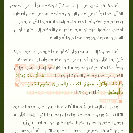
أما مكانة الشورى في الإسلام، فبيِّنة واضحة، تجلَّت في نصوص
القرآن، كما تجلَّت في عمل الرسول مع أصحابه، وفي عمل أصحابه
بعضهم مع بعض، أما المصلحة، فنراها ماثلة فيما نصَّ عليه من
أحكام، ومأمورًا بمراعاتها فيما فوَّض من الأحكام إلى اجتهاد أُولي
العلم والمعرفة بوجوه المصالح والنَّفع العام.
أما العدل، فإنا لا نستطيع أن نَظفَر بمبدأ غيره من مبادئ الحياة
عُنِيَ به القرآن، وكرَّر الأمر به في صور مختلفة وأساليب متعددة،
وحذَّر مخالفته، كيف وقد جعله الله الغاية من إرسال الرسل، وإنزال
الكتب في جميع مراحل الهداية الإلهية؛ {
لَقَدْ أَرْسَلْنَا رُسُلَنَا
بِالْبَيِّنَاتِ وَأَنْزَلْنَا مَعَهُمُ الْكِتَابَ وَالْمِيزَانَ لِيَقُومَ النَّاسُ
}
[الحديد:25]
.
بِالْقِسْطِ
وفي بناء الإسلام لشُعبة النُّظم والقوانين - على هذه المبادئ
الثلاثة: الشورى، والمصلحة، والعدل، بمعانيها التي أبرزها القرآن، ما
يجعل الحكم والعدل يَسخر السخرية كلها من العناصر التي بُنِيت
عليها شُعبة النظم في الحضارات الحديثة، التي لا تَمُتُّ بمصدرٍ إلى