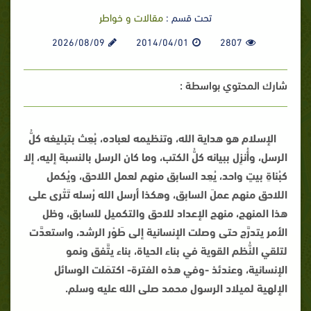
تحت قسم :
مقالات و خواطر
2026/08/09
2014/04/01
2807
شارك المحتوي بواسطة :
الإسلام هو هداية الله، وتنظيمه لعباده، بُعِث بتبليغه كلُّ
الرسل، وأُنزِل ببيانه كلُّ الكتب، وما كان الرسل بالنسبة إليه، إلا
كبُناةِ بيتٍ واحد، يُعِد السابق منهم لعمل اللاحق، ويُكمل
اللاحق منهم عملَ السابق، وهكذا أرسل الله رُسله تَتْرى على
هذا المنهج، منهج الإعداد للاحق والتكميل للسابق، وظل
الأمر يتدرَّج حتى وصلت الإنسانية إلى طَوْر الرشد، واستعدَّت
لتلقي النُّظم القوية في بناء الحياة، بناء يتَّفق ونمو
الإنسانية، وعندئذ -وفي هذه الفترة- اكتمَلت الوسائل
الإلهية لميلاد الرسول محمد صلى الله عليه وسلم.