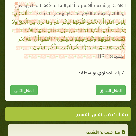
الفاضلة، ويَسُوسوا أنفسهم بنُظم الله المحقِّقة للمصالح والعدل
بين الناس، ويعمروا الكون بما سخر لهم في الحياة؛ {
أَلَمْ يَأْنِ
لِلَّذِينَ آمَنُوا أَنْ تَخْشَعَ قُلُوبُهُمْ لِذِكْرِ اللَّهِ وَمَا نَزَلَ مِنَ الْحَقِّ وَلَا
يَكُونُوا كَالَّذِينَ أُوتُوا الْكِتَابَ مِنْ قَبْلُ فَطَالَ عَلَيْهِمُ الْأَمَدُ
فَقَسَتْ قُلُوبُهُمْ وَكَثِيرٌ مِنْهُمْ فَاسِقُونَ * اعْلَمُوا أَنَّ اللَّهَ يُحْيِ
}
الْأَرْضَ بَعْدَ مَوْتِهَا قَدْ بَيَّنَّا لَكُمُ الْآيَاتِ لَعَلَّكُمْ تَعْقِلُونَ
[الحديد:16-17]
شارك المحتوي بواسطة :
المقال السابق
المقال التالى
مقالات في نفس القسم
قتل كعب بن الأشرف