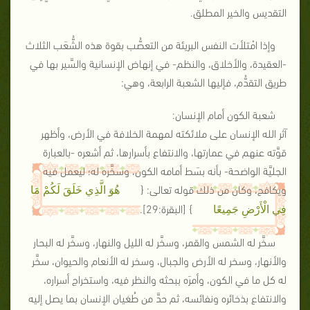
التقديس والخير المطلق.
وإذا امْتلأت النفس البريئة من التعصُّب بقوة هذه الشُّعَب الثلاث
-العقيدة، والأخلاق، والنظم- في إنهاض الإنسانية والسَّير بها في
طريق التقدُّم، فإليها الشعبة الرابعة، وهي:
شعبة الكون أمام الإنسان:
آثر الله الإنسان على ملائكته لمهمة الخلافة في الأرض، وأظهر
قوَّته عنهم في عمارتها، والانتفاع بأسرارها، ثم أشعره -بالعبارة
الجليَّة الواضحة- بأنه بسَط أمامه الكون، وسخَّره له؛ ليعمل فيه
ويكافح، وكان من ذلك قوله تعالى: {
هُوَ الَّذِي خَلَقَ لَكُمْ مَا
}
[البقرة:29]
.
فِي الْأَرْضِ جَمِيعًا
سخَّر له الشمس والقمر، وسخَّر له الليل والنهار، وسخَّر له البحار
والأنهار، وسخر له الأرض والجبال، وسخر له الأنعام والحيوان، سخَّر
له كل ما في الكون، وأمرَه ببحثه والنظر فيه، واستخراج أسراره،
والانتفاع بذخائره ونفائسه، ثم حدَّ من طُغيان الإنسان بما يصل إليه