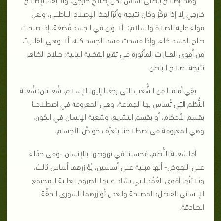
خارجي إلا إذا تركَّز وكان نتيجة وأثرًا لهذا الإصلاح الباطني، ولعل
قوله عليه الصلاة والسلام: "
ألا وإن في الجسد مُضغة، إذا صلَحت
صلح الجسد كله، وإذا فسَدت فسَد الجسد كله، ألا وهي القلب
"،
من أقوى العبارات المأثورة في تقرير القضية التالية: صلاح الظاهر
نتيجة لصلاح الباطن.
بقِي أمامنا من الشُّعب التي رجعنا إليها الإسلام، شُعبتان: شُعبة
النُّظم التي تُساس بها الجماعة، وهي المعروفة في اصطلاحنا
بقسم الأحكام، أو بقسم التشريع، وشعبة الإنسان في الكون،
وهي المعروفة في اصطلاحنا بتعرُّف خواصِّ الأجسام.
أما شعبة النُّظم، فحسبنا في نهوضها بالإنسان -وفي حمْله
على النهوض- أنها مبنية على أساسين، يُؤازرهما أساس ثالث،
وثلاثتُها أقوى العُمُد التي تشاد عليها الصروح العالية للمجتمع
الإنساني الفاضل؛ المصلحة والعدل تُؤازرهما الشورى الحقَّة
الصادقة.