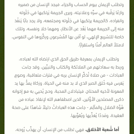
وتطلب الإيمان بيوم الحساب والجزاء، فيجد الإنسان من ضميره
وازعًا يَرقُبه في سرِّه وعلانيته، ويرى الجريمة يَرتكبها في خَلْوته
وانفراده، كالجريمة يرتكبها في جَلْوته ومجتمعه، ولا يجد بابًا يَنفُذ
منه إلى الجريمة مهما بَعُد عن الأنظار، ومهما خلا ونفسه، وتلك
خاصة للتشريع الإلهي، لو آمَن بها المُشرعون وركَّزوها في النفوس،
لامتلأ العالم أمنًا واستقرارًا.
وتطلب الإيمان بمعرفة طريق الحق الذي ارتضاه الله لعباده،
وربط به سعادتهم من الملائكة والكتاب والنبيِّين، وقد جاءت
العبادات - من صلاة تُذكِّر الإنسان بربه في فترات متعاقبة، وصومٍ
يَغرس فيه خُلق الصبر الذي لا بد منه في الحياة، وزكاة يمدُّ بها يد
المعونة لأخيه المحتاج، فيتبادلان المحبة، وحج يُحيي به مع إخوانه
ذكرى المصلحين الأوَّلين، الذين اصطفاهم الله لإنقاذ عباده من
هُوَّة الضلال والمآثِم - جاءت هذه العباداتُ دليلاً شاهدًا على صحة
العقيدة، ومَددًا يُغذِّيها ويُقوِّيها.
أما شُعبة الأخلاق،
فهي تطلب من الإنسان، أن يهذِّب رُوحه،