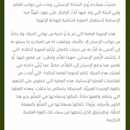
فسَرَتْ بميلاده رُوح النشاط الإنساني، وبدَت في جوانب العالم
وفي البيئة التي ولِد فيها آياتُ الإقبال على عهدٍ، تتهيَّأ فيه
الإنسانية لاستقبال الصورة الختامية للهداية الإلهية.
هذه الصورة العامة التي لم تدَعْ ناحية من نواحي الحياة، ولا جانبًا
من جوانب الإنسان إلا عالَجته، ووضَعت له من المبادئ ما يسمو به
إلى أقصى ما قُدِّر له من درجات الكمال، تِلْكُم الصورة الخالدة، التي
لا يَكشف النُّضج الإنساني -مهما تقدَّم وارتقى- عن قصورٍ فيها، أو
تقصير عما يدفع الإنسان إلى التقدُّم، فضلاً عما يُلبِّي حاجته في
مُعترك هذه الحياة. تلكم الصورة العامة الخالدة -التي أُخِذت من
مُقتضيات الفطرة الإنسانية، هذه الفطرة التي تنطوي على الشعور
بالقوة الوحيدة الغيبيَّة، المحيطة بخصائص ما خلقت، وهذه الفطرة
التي يَنتظم واقعها مادةً: كمالها وسعادتها في التمتُّع بخير هذا
الكون وأسراره، ورُوحًا: كمالها وسعادتها في التمتُّع بالمعرفة
الحقَّة، وبالإشراق الذي يَلحقها من سماء تلك القوة العلمية
الحكيمة.