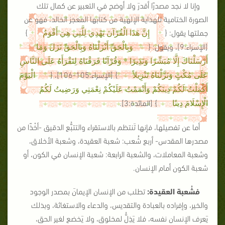
وإنا لا نجد مصدرًا أقدرَ ولا أوضح في التعبير عن كمال تلك
الصورة الختامية للهداية الإلهية من كتابها المعجز الخالد، فهو عن
جملتها يقول: {
}
إِنَّ هَذَا الْقُرْآنَ يَهْدِي لِلَّتِي هِيَ أَقْوَمُ
[الإسراء:9]
، ويقول: {
وَبِالْحَقِّ أَنْزَلْنَاهُ وَبِالْحَقِّ نَزَلَ وَمَا
أَرْسَلْنَاكَ إِلَّا مُبَشِّرًا وَنَذِيرًا * وَقُرْآنًا فَرَقْنَاهُ لِتَقْرَأَهُ عَلَى النَّاسِ
}
[الإسراء:105-106]
، {
عَلَى مُكْثٍ وَنَزَّلْنَاهُ تَنْزِيلاً
الْيَوْمَ
أَكْمَلْتُ لَكُمْ دِينَكُمْ وَأَتْمَمْتُ عَلَيْكُمْ نِعْمَتِي وَرَضِيتُ لَكُمُ
}
[المائدة:3]
.
الْإِسْلَامَ دِينًا
أما عن تفصيلها، فإنها تَنتظم بالاستقراء والتتبُّع الدقيق -أخْذًا من
مصدرها المقدس- أربع شُعب: شعبة العقيدة، وشعبة الأخلاق،
وشعبة المعاملات، والشعبة الرابعة: شعبة الإنسان في الكون، أو
شعبة الكون أمام الإنسان.
فشُعبة العقيدة:
تطلب من الإنسان الإيمانَ بمصدر الوجود
والخير، وإفراده بالعبادة والتقديس، والدعاء والاستغاثة، وبذلك
يَعرف الإنسان نفسه، فلا يَذِلُّ لمخلوق، ولا يَخضع لغير الحق،