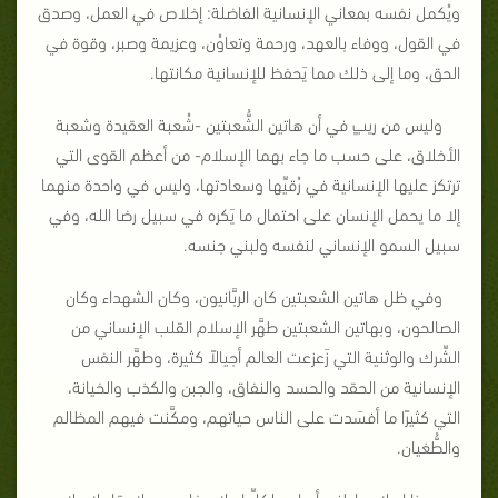
ويُكمل نفسه بمعاني الإنسانية الفاضلة: إخلاص في العمل، وصدق
في القول، ووفاء بالعهد، ورحمة وتعاوُن، وعزيمة وصبر، وقوة في
الحق، وما إلى ذلك مما يَحفظ للإنسانية مكانتها.
وليس من ريبٍ في أن هاتين الشُّعبتين -شُعبة العقيدة وشعبة
الأخلاق، على حسب ما جاء بهما الإسلام- من أعظم القوى التي
ترتكز عليها الإنسانية في رُقيِّها وسعادتها، وليس في واحدة منهما
إلا ما يحمل الإنسان على احتمال ما يَكره في سبيل رضا الله، وفي
سبيل السمو الإنساني لنفسه ولبني جنسه.
وفي ظل هاتين الشعبتين كان الربَّانيون، وكان الشهداء وكان
الصالحون، وبهاتين الشعبتين طهَّر الإسلام القلب الإنساني من
الشِّرك والوثنية التي زَعزعت العالم أجيالاً كثيرة، وطهَّر النفس
الإنسانية من الحقد والحسد والنفاق، والجبن والكذب والخيانة،
التي كثيرًا ما أفسَدت على الناس حياتهم، ومكَّنت فيهم المظالم
والطُّغيان.
وهذا إصلاح باطني أساس لكلِّ إصلاحٍ خارجي، ولا بقاء لإصلاح