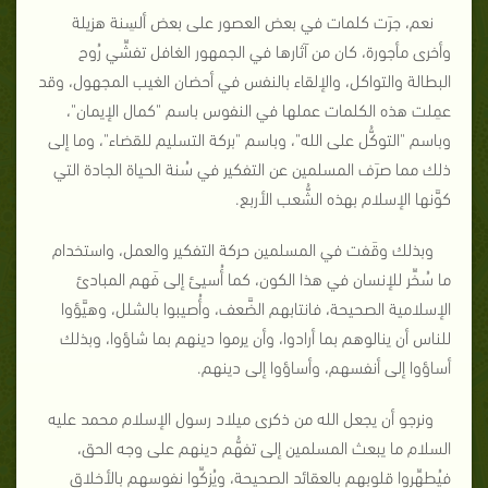
نعم، جرَت كلمات في بعض العصور على بعض ألسِنة هزيلة
وأخرى مأجورة، كان من آثارها في الجمهور الغافل تفشِّي رُوح
البطالة والتواكل، والإلقاء بالنفس في أحضان الغيب المجهول، وقد
عمِلت هذه الكلمات عملها في النفوس باسم "كمال الإيمان"،
وباسم "التوكُّل على الله"، وباسم "بركة التسليم للقضاء"، وما إلى
ذلك مما صرَف المسلمين عن التفكير في سُنة الحياة الجادة التي
كوَّنها الإسلام بهذه الشُّعب الأربع.
وبذلك وقَفت في المسلمين حركة التفكير والعمل، واستخدام
ما سُخِّر للإنسان في هذا الكون، كما أُسيئ إلى فَهم المبادئ
الإسلامية الصحيحة، فانتابهم الضَّعف، وأُصيبوا بالشلل، وهيَّؤوا
للناس أن ينالوهم بما أرادوا، وأن يرموا دينهم بما شاؤوا، وبذلك
أساؤوا إلى أنفسهم، وأساؤوا إلى دينهم.
ونرجو أن يجعل الله من ذكرى ميلاد رسول الإسلام محمد عليه
السلام ما يبعث المسلمين إلى تفهُّم دينهم على وجه الحق،
فيُطهِّروا قلوبهم بالعقائد الصحيحة، ويُزكِّوا نفوسهم بالأخلاق