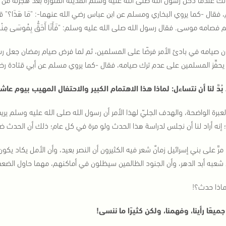
، فقال -كما يروي البخاري ومسلم عن ابن عباس رضي الله عنهما-: "
مَا هَذَا
؟" قا
فصامه موسى. فقال رسول الله صلى الله عليه وسلم: "
فَأَنَا أَحَقُّ بِمُوسَى مِنْ
ن صيامه في بادئ الأمر فرضًا على المسلمين، ثم لما فرض صيام رمضان جعل ر
ن يحفِّز المسلمين على عدم ترك صيامه، فقال -كما يروي مسلم عن أبي قتادة رضي
بُدَّ لنا أن نتساءل: لماذا هذا الاهتمام الكبير والاحتفال المهيب بيوم عاش
لعبرة الواضحة، والهدف الجليّ لهذا الأمر أن رسول الله صلى الله عليه وسلم يريد 
إنه أراد لنا أن نجلس لدراسة هذا الحدث ولو مرة في كل عام؛ ذلك أن الحدث ض
مرَّ على بني إسرائيل زمانٌ شعر فيه الكثيرون أن النصر بعيد، وأن الأمل يكاد يك
شعبه أبد الدهر، وأن الجنود الظالمين سيظلون في أماكنهم، مهما حاول الضعفا
ماذا حدث؟!
 جميعًا رأينا، وفهمنا، ولكن كثيرًا ما ننسى!