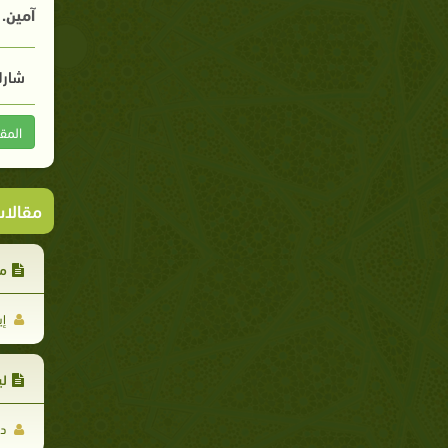
آمين.
شارك
المق
مقالا
ما
إي
لي
د/