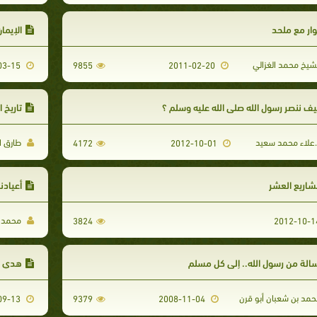
ار مع ملحد
الإيما
شيخ محمد الغزالي
2021-03-15
9855
2011-02-20
ف ننصر رسول الله صلى الله عليه وسلم ؟
تاريخ 
علاء محمد سعيد
طارق ا
4172
2012-10-01
اريع العشر
أعيادن
محمد 
3824
الة من رسول الله.. إلى كل مسلم
هدي ال
مد بن شعبان أبو قرن
2009-09-13
9379
2008-11-04