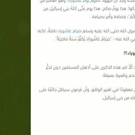
لوا: هذا يومٌ صالح، هذا يوم نجَّى اللهُ بني إسرائيل من
كُمْ
"؛ فصامه وأمر بصيامه.
سول الله صلى الله عليه وسلم
صيام عاشوراء
نافلةً، لكنه
 الله عنه-: "
صِيَامُ عَاشُورَاءَ يُكَفِّرُ سَنَةً مَاضِيَةً
".
وراء؟!
ألاَّ تمر هذه الذكرى على أذهان المسلمين دون تدبُّر
خم والعبرة عميقة.
ون مفقودًا في تغيير الواقع، وأن فرعون سيظل جاثمًا على
ء من بني إسرائيل.