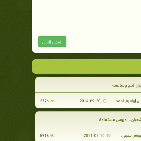
المقال التالى
ار الحج ومنافعه
 إبراهيم الحمد
2776
2014-09-20
عبان... دروس مستفادة
يونس مخيون
5916
2011-07-10