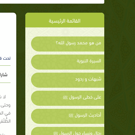
القائمة الرئيسية
من هو محمد رسول الله؟
تحت ق
السيرة النبوية
شارك
شبهات و ردود
لا 
على خطى الرسول ﷺ
وحتى ل
في الح
أحاديث الرسول ﷺ
الظُّلْمَ
رجال ونساء حول الرسول ﷺ
ولذ