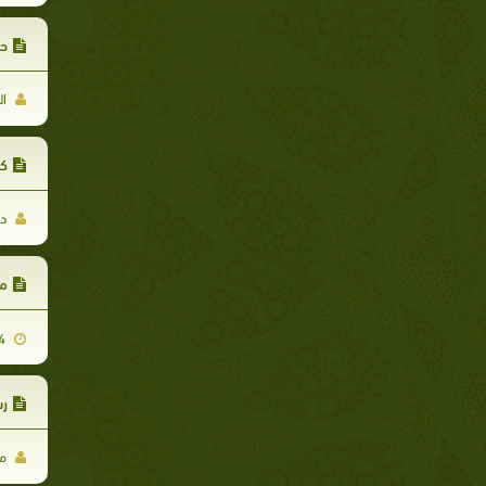
حو
ال
كي
د.
مش
2012-10-14
رس
مح