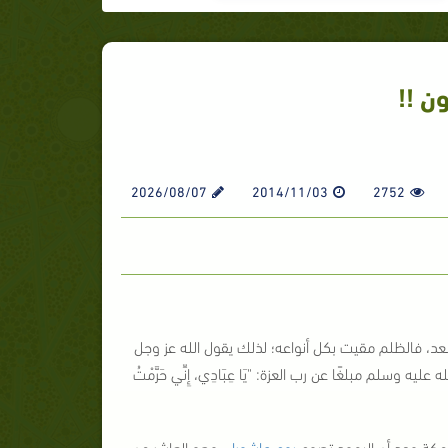
ن !!
2026/08/07
2014/11/03
2752
سعد، فالظلم مقيت بكل أنواعه؛ لذلك يقول الله عز وجل
 عليه وسلم مبلغًا عن رب العزة: "
يَا عِبَادِي، إِنِّي حَرَّمْتُ
 مكة وجد أن اليهود تصوم
يوم عاشوراء
، وهو العاشر من