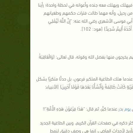
ه، فيهلك ويهلك معه جنده وأعوانه في لحظة واحدة؛ رأينا
م من رحيل، وأنه مهما طالت فترات حكمهم وطغيانهم
 أبي موسى الأشعري رضي الله عنه: "
إِنَّ اللَّهَ لَيُمْلِي
 أَخْذَهُ أَلِيمٌ شَدِيدٌ
}
[هود: 102]
.
نهم يخرجون منها بفضل الله وقوته، قال تعالى: {
وَالْعَاقِبَةُ
ندما هلك الطاغية المتكبر فرعون، بل حدثًا متكررًا بشكل
يَةٍ كَانَتْ ظَالِمَةً وَأَنْشَأْنَا بَعْدَهَا قَوْمًا آَخَرِينَ
}
[الأنبياء:
ي
يوم بدر
عندما كبَّر، ثم قال: "
هَذَا فِرْعَوْنَ هَذِهِ الأُمَّةِ
"!!
ر ذكره في صفحات القرآن الكريم، وبين الطاغية الجديد
د تأريخ لأحداث الماضي، إنما هي وصف دقيق لنمط