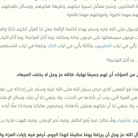
نة المتكبرين، وشرح مفصَّل لسيرة حياتهم، وطريقة تفكيرهم، ووسائل طغيانهم
هم مهما تكبروا، ولنهايتهم مهما ظلموا.
لرسول صلى الله عليه وسلم بهذه الكلمة الرائعة جعل لنا القرآن الكريم كتابًا واق
فرعون سيسقطها على فرعون زمانه ومكانه، وما أكثر الفراعنة! وما أكثر الثياب ال
يأتي في ثياب
الصليبيين
، وثالثة يأتي في ثياب
التتار
، ورابعة في ثياب المستعمرين
ا.. ما أكثر الفراعنة!!
 من المؤكد أن لهم جميعًا نهاية، فالله عز وجل لا يخلف الميعاد.
هذا هو المعنى الذي حرص رسول الله صلى الله عليه وسلم على إدخاله في عقول
ي العبرة التي يجب أن نأخذها من الحدث، ولا ينبغي لنا أن نترك وسائل الإعلام، 
ولا ينبغي لنا أن نتركهم يعبثون بأذهاننا، وينحرفون بغاياتنا ومبادئنا عمَّا أراد
وم عاشوراء
يومٌ صالح؛ فيه رُفع الظلم، وفيه نُصر الإيمان، وفيه ظهرت قدرة رب 
ل الله عز وجل أن يرزقنا يومًا عظيمًا كهذا اليوم، تُرفع فيه رايات العزة 