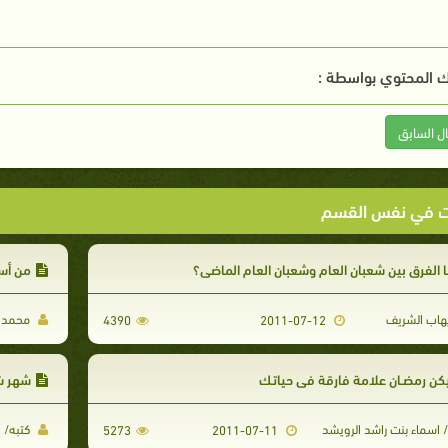
 المحتوي بواسطة :
ال السابق
ت في نفس القسم
 الفرق بين شعبان العام وشعبان العام الماضي؟
من أسر
هاب الشريف
محمد بن
4390
2011-07-12
كن رمضـان علامة فارقة في حياتـك
شهر ش
 اسماء بنت راشد الرويشد
كتبه/ 
5273
2011-07-11