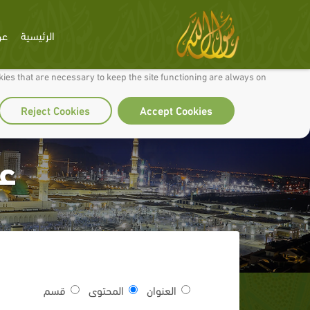
الرئيسية
عن
 to make our site work well for you and so we can continually improve it.
ies that are necessary to keep the site functioning are always on
Reject Cookies
Accept Cookies
عا
العنوان
المحتوى
قسم