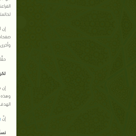
الفراع
لخاتمت
إن ا
صفحات 
وأخرى 
حقًّ
لكن
إن 
وهذه ه
الهدف، 
إنَّ
ي
نسأ