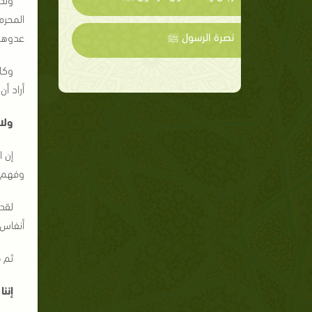
المحرم
نصرة الرسول ﷺ
عدوهم 
وكا
أراد أ
ولا 
إن ا
وفهم؛ 
لقد 
أنفاس 
ثم 
إننا