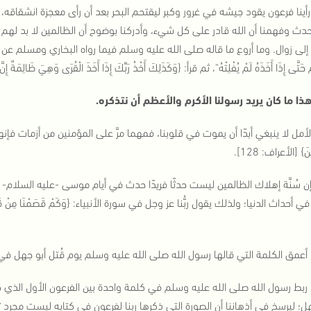
 رأينا فرعون يقود جيشه في غرور وكبر ليقتحم البحر بعد أن رأى معجزة انشقاق
حدث وفهمنا أن الله قادر على كل شيء، وأدركنا بوضوح أن الظالمين لا بد له
إلى زوال. وما أروع ما قاله صلى الله عليه وسلم فيما رواه البخاري ومسلم عن
 حَتَّى إِذَا أَخَذَهُ لَمْ يُفْلِتْهُ
"، ثم قرأ: {
وَكَذَلِكَ أَخْذُ رَبِّكَ إِذَا أَخَذَ الْقُرَى وَهِيَ ظَالِمَةٌ إِنَّ
هذا ما كان يريد رسولنا الأكرم والأعظم أن نتذكره.
لأمل لا ينبغي أبدًا أن يموت في قلوبنا، فمهما مرَّ على المؤمنين من أزمات فإ
ينَ
}
[الأعراف: 128]
.
ن سُنَّة إهلاك الظالمين ليست حدثًا فريدًا حدث في أيام موسى -عليه السلام- ع
ي أحداث الدنيا؛ ولذلك يقول ربُّنا عز وجل في سورة الأنبياء: {
وَكَمْ قَصَمْنَا مِنْ قَرْ
 أعمق الكلمة التي قالها رسول الله صلى الله عليه وسلم يوم قُتل أبو جهل ف
 ربط رسول الله صلى الله عليه وسلم في كلمة واحدة بين الفرعون الأول الذي كث
ل؛ ليرسخ في أذهاننا أن الصورة التي ذكرها ربنا لفرعون في كتابه ليست مجر