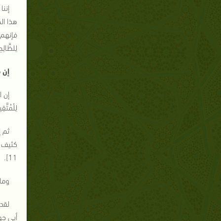
إننا
هذا ال
فإنهم 
لِلظَّالِمِ
إن 
إن ا
لِلْمُتَّقِ
ثم إ
كثيف ف
.
11]
وما
لقد
أبي جه