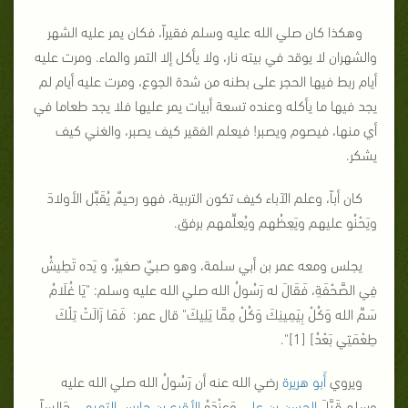
وهكذا كان صلي الله عليه وسلم فقيراً، فكان يمر عليه الشهر
والشهران لا يوقد في بيته نار، ولا يأكل إلا التمر والماء. ومرت عليه
أيام ربط فيها الحجر على بطنه من شدة الجوع، ومرت عليه أيام لم
يجد فيها ما يأكله وعنده تسعة أبيات يمر عليها فلا يجد طعاما في
أي منها، فيصوم ويصبر! فيعلم الفقير كيف يصبر، والغني كيف
يشكر.
كان أباً، وعلم الآباء كيف تكون التربية، فهو رحيمٌ يُقَبِّل الأولادَ
ويَحْنُو عليهم ويَعِظُهم ويُعلِّمهم برفق.
يجلس ومعه عمر بن أبي سلمة، وهو صبيٌ صغيرٌ، و يَده تَطِيشُ
فِي الصَّحْفَةِ، فَقَالَ له رَسُولُ الله صلي الله عليه وسلم:
"يَا غُلَامُ
سَمِّ الله وَكُلْ بِيَمِينِكَ وَكُلْ مِمَّا يَلِيكَ" قال عمر: فَمَا زَالَتْ تِلْكَ
طِعْمَتِي بَعْدُ]
[1]
".
ويروي
أَبو هريرة
رضي الله عنه أن رَسُولُ الله صلي الله عليه
وسلم قَبَّلَ
الحسن بن علي
وَعِنْدَهُ
الأقرع بن حابس التميمي
جَالِساً،