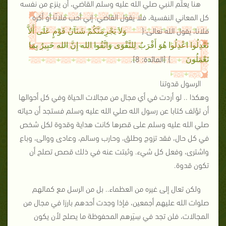
هنا يعلِّم النبي صلي الله عليه وسلم القاضي، أن ينزع من نفسه
كل المعاني النفسية، فلا يقول القاضي: إني أحب فلانًا أو أكره
فلانا، يقول الله تعالى:{
وَلاَ يَجْرِمَنَّكُمْ شَنَآنُ قَوْمٍ عَلَى أَلاَّ
تَعْدِلُوا اعْدِلُوا هُوَ أَقْرَبُ لِلتَّقْوَى وَاتَّقُوا الله إِنَّ الله خَبِيرٌ بِمَا
}
[المائدة: 8]
.
تَعْمَلُونَ
الرسول قدوتنا
وهكذا .. لو أردت في أي مجال من مجالات الحياة وفي كل أحوالها
أن تؤلف كتابا عن رسول الله صلي الله عليه وسلم فستجد أن حياته
صلي الله عليه وسلم على قصرها كانت هداية وقدوة لكل شخص
في كل حال، فقد تزوج وطلق، وحارب وسالم، وعادى ووالى، وباع
واشترى، وفعل كل شيء. وثبتت عنه في ذلك قصص تصلح أن
تكون قدوة.
ولكن تعال إلى غيره من العظماء.. بل من الرسل مع كمالهم
صلوات الله عليهم أجمعين، فإذا وجدت أحدهم بارزا في مجال من
المجالات، فلن تجد في سِيَرهم المحفوظة ما يصلح لأن يكون