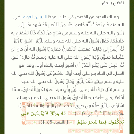
تقضي بالحق.
وهناك العديد من القصص في ذلك، فهذا
الزبير بن العوام
رضي
الله عنه كَانَ يُحَدِّثُ أَنَّهُ خَاصَمَ رَجُلًا مِنْ الْأَنْصَارِ قَدْ شَهِدَ بَدْرًا إِلَى
رَسُولِ الله صلي الله عليه وسلم فِي شِرَاجٍ مِنْ الْحَرَّةِ كَانَا يَسْقِيَانِ بِهِ
كِلَاهُمَا، فَقَالَ رَسُولُ الله صلي الله عليه وسلم لِلْزُّبَيْرِ: "
اسْقِ يَا زُبَيْرُ
ثُمَّ أَرْسِلْ إِلَى جَارِكَ
" فَغَضِبَ الْأَنْصَارِيُّ فَقَالَ: يَا رَسُولَ الله أَنْ كَانَ ابْنَ
عَمَّتِكَ! فَتَلَوَّنَ وَجْهُ رَسُولِ الله صلي الله عليه وسلم ثُمَّ قَالَ:
"اسْقِ
ثُمَّ احْبِسْ حَتَّى يَبْلُغَ الْجَدْرَ"
أي أشبع أرضك بالماء أولا، وهذا هو
العدل، لأن الماء يمر على أرضه أولاً، فَاسْتَوْعَى رَسُولُ الله صلي الله
عليه وسلم حِينَئِذٍ حَقَّهُ لِلْزُّبَيْرِ، وَكَانَ رَسُولُ الله صلي الله عليه
وسلم قَبْلَ ذَلِكَ أَشَارَ عَلَى الزُّبَيْرِ بِرَأْيٍ فيه سَعَةٍ لَهُ وَلِلْأَنْصَارِيِّ، فَلَمَّا
أَحْفَظَ يعني –أغضب- الْأَنْصَارِيُّ رَسُولَ الله صلي الله عليه وسلم
اسْتَوْعَى لِلْزُّبَيْرِ حَقَّهُ فِي صَرِيحِ الْحُكْمِ. قَالَ الزُّبَيْرُ: وَالله مَا أَحْسِبُ
هَذِهِ الْآيَةَ نَزَلَتْ إِلَّا فِي ذَلِكَ {
فَلَا وَرَبِّكَ لاَ يُؤْمِنُونَ حَتَّى
}
[النساء:65]
[3]
.
يُحَكِّمُوكَ فِيمَا شَجَرَ بَيْنَهُمْ