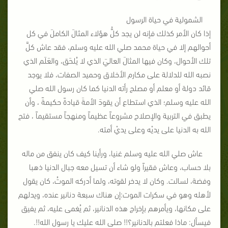
الشمولية في حياة الرسول
إذا كان الأمر كذلك فإنه لن يجد كلُّ هؤلاء المثالَ الكاملَ في كل
أحوالهم إلا في حياة محمد صلي الله عليه وسلم، فقد عاش كلَّ
تلك الأحوال، وكان فيها المثالَ العاليَ الذي لا يُلحَق، والعَلَم الذي
نصبه الله للدلالة على مكارم الأخلاق وحميد الصفات، فلا يوجد
قائد دولة أو معلم أو مصلح رأته الدنيا كما كان رسول الله صلي
الله عليه وسلم؛ الذي استطاع أن يقودَ الأمةَ قيادةً حكيمةً ، وأن
يطبق في التربية والإصلاح مشروعاً عظيماً ومنهجاً مستقيماً ، فتح
الله به الدنيا على يديْه وعلى يديْ أمته.
عاش صلي الله عليه وسلم غنيا، ورأينا كيف كان ينفق من ماله
بلا حساب، وعاش فقيراً ولو شاء أن تسيل معه جبال الدنيا ذهبا
وفضة، لسالت. وكان لا يدخر لقوته، ولما أدركه الموتُ، كان يقول
لأهله وهو في سكرات الموت:إن هناك سبعة دنانير عنده، ويدلهم
على مكانها، ويأمرهم بإخراج هذه الدنانير، ثم يُغمى عليه، ثم يفيق
فيسأل: ماذا فعلتم بالدنانير؟!! صلى الله عليك يا رسول الله!!.