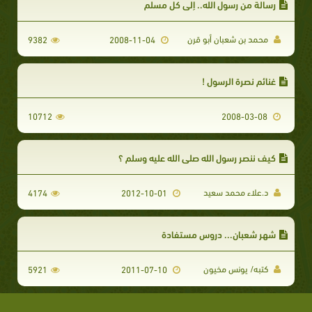
رسالة من رسول الله.. إلى كل مسلم
محمد بن شعبان أبو قرن
9382
2008-11-04
غنائم نصرة الرسول !
10712
2008-03-08
كيف ننصر رسول الله صلى الله عليه وسلم ؟
د.علاء محمد سعيد
4174
2012-10-01
شهر شعبان... دروس مستفادة
كتبه/ يونس مخيون
5921
2011-07-10