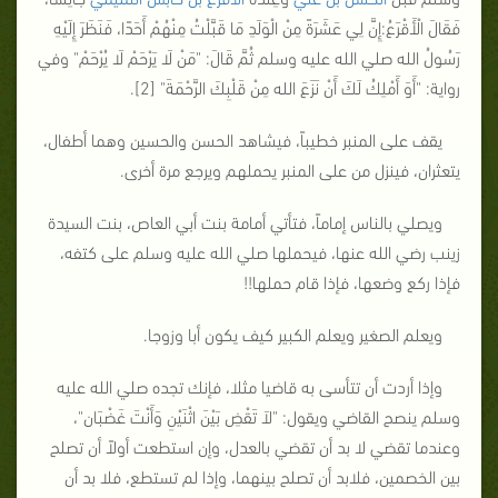
فَقَالَ الْأَقْرَعُ:إِنَّ لِي عَشَرَةً مِنْ الْوَلَدِ مَا قَبَّلْتُ مِنْهُمْ أَحَدًا، فَنَظَرَ إِلَيْهِ
رَسُولُ الله صلي الله عليه وسلم ثُمَّ قَالَ:
"مَنْ لَا يَرْحَمْ لَا يُرْحَمْ"
وفي
رواية:
"أَوَ أَمْلِكُ لَكَ أَنْ نَزَعَ الله مِنْ قَلْبِكَ الرَّحْمَةَ"
[2]
.
يقف على المنبر خطيباً، فيشاهد الحسن والحسين وهما أطفال،
يتعثران، فينزل من على المنبر يحملهم ويرجع مرة أخرى.
ويصلي بالناس إماماً، فتأتي أمامة بنت أبي العاص، بنت السيدة
زينب رضي الله عنها، فيحملها صلي الله عليه وسلم على كتفه،
فإذا ركع وضعها، فإذا قام حملها!!
ويعلم الصغير ويعلم الكبير كيف يكون أبا وزوجا.
وإذا أردت أن تتأسى به قاضيا مثلا، فإنك تجده صلي الله عليه
وسلم ينصح القاضي ويقول:
"لاَ تَقْضِ بَيْنَ اثْنَيْنِ وَأَنْتَ غَضْبَان"
،
وعندما تقضي لا بد أن تقضي بالعدل، وإن استطعت أولاً أن تصلح
بين الخصمين، فلابد أن تصلح بينهما، وإذا لم تستطع، فلا بد أن