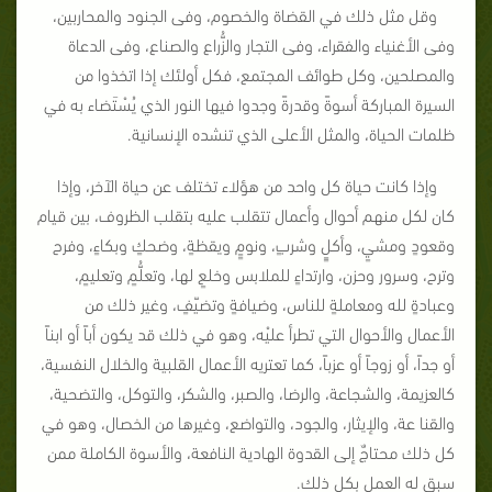
وقل مثل ذلك في القضاة والخصوم، وفى الجنود والمحاربين،
وفى الأغنياء والفقراء، وفى التجار والزُّراع والصناع، وفى الدعاة
والمصلحين، وكل طوائف المجتمع، فكل أولئك إذا اتخذوا من
السيرة المباركة أسوةً وقدرةً وجدوا فيها النور الذي يُسْتَضاء به في
ظلمات الحياة، والمثل الأعلى الذي تنشده الإنسانية.
وإذا كانت حياة كل واحد من هؤلاء تختلف عن حياة الآخر، وإذا
كان لكل منهم أحوال وأعمال تتقلب عليه بتقلب الظروف، بين قيام
وقعودٍ ومشيٍ، وأكلٍٍ وشربٍ، ونومٍٍ ويقظةٍ، وضحكٍ وبكاءٍ، وفرح
وترح، وسرور وحزن، وارتداءٍ للملابس وخلعٍ لها، وتعلُّمٍ وتعليمٍ،
وعبادةٍ لله ومعاملةٍ للناس، وضيافةٍ وتضيّفٍ، وغير ذلك من
الأعمال والأحوال التي تطرأ عليْه، وهو في ذلك قد يكون أباً أو ابناً
أو جداً، أو زوجاً أو عزباً، كما تعتريه الأعمال القلبية والخلال النفسية،
كالعزيمة، والشجاعة، والرضا، والصبر، والشكر، والتوكل، والتضحية،
والقنا عة، والإيثار، والجود، والتواضع، وغيرها من الخصال، وهو في
كل ذلك محتاجٌ إلى القدوة الهادية النافعة، والأسوة الكاملة ممن
سبق له العمل بكل ذلك.