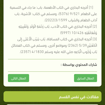
[1] أخرجه البخاري في كتاب الأطعمة، باب: ما جاء في التسمية
على الطعام 9/521 (5376)، ومسلم في كتاب: الأشربة، باب
آداب الطعام والشراب 3/1599(2022).
[2] أخرجه البخاري في كتاب الأدب، بَاب رَحْمَةِ الْوَلَدِ وَتَقْبِيلِهِ
وَمُعَانَقَتِهِ 10/426 (5997)
[3] أخرجه البخاري في كتاب المساقاة، بَاب شِرْبِ الْأَعْلَى إِلَى
الْكَعْبَيْنِ5/39 (2362) ومواضع أخرى، ومسلم في كتاب الفضائل
بَاب وُجُوبِ اتِّبَاعِهِ صلي الله عليه وسلم 4/1830 (2357).
شارك المحتوي بواسطة :
المقال السابق
المقال التالى
مقالات في نفس القسم