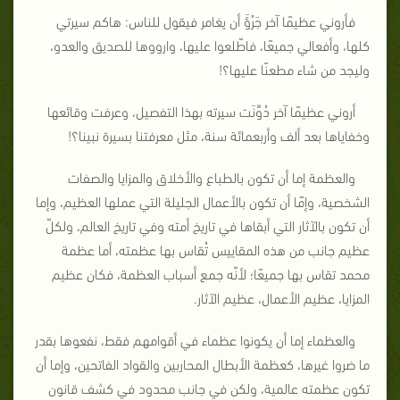
فأروني عظيمًا آخر جَرُؤَ أن يغامر فيقول للناس: هاكم سيرتي
كلها، وأفعالي جميعًا، فاطّلعوا عليها، وارووها للصديق والعدو،
وليجد من شاء مطعنًا عليها؟!
أروني عظيمًا آخر دُوِّنَت سيرته بهذا التفصيل، وعرفت وقائعها
وخفاياها بعد ألف وأربعمائة سنة، مثل معرفتنا بسيرة نبينا؟!
والعظمة إما أن تكون بالطباع والأخلاق والمزايا والصفات
الشخصية، وإمّا أن تكون بالأعمال الجليلة التي عملها العظيم، وإما
أن تكون بالآثار التي أبقاها في تاريخ أمته وفي تاريخ العالم، ولكلّ
عظيم جانب من هذه المقاييس تُقاس بها عظمته، أما عظمة
محمد تقاس بها جميعًا؛ لأنّه جمع أسباب العظمة، فكان عظيم
المزايا، عظيم الأعمال، عظيم الآثار.
والعظماء إما أن يكونوا عظماء في أقوامهم فقط، نفعوها بقدر
ما ضروا غيرها، كعظمة الأبطال المحاربين والقواد الفاتحين، وإما أن
تكون عظمته عالمية، ولكن في جانب محدود في كشف قانون