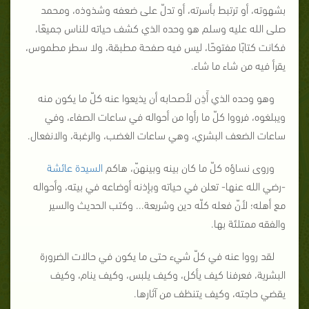
بشهوته، أو ترتبط بأسرته، أو تدلّ على ضعفه وشذوذه، ومحمد
صلى الله عليه وسلم هو وحده الذي كشف حياته للناس جميعًا،
فكانت كتابًا مفتوحًا، ليس فيه صفحة مطبقة، ولا سطر مطموس،
يقرأ فيه من شاء ما شاء.
وهو وحده الذي أَذِن لأصحابه أن يذيعوا عنه كلّ ما يكون منه
ويبلغوه، فرووا كلّ ما رأوا من أحواله في ساعات الصفاء، وفي
ساعات الضعف البشري، وهي ساعات الغضب، والرغبة، والانفعال.
وروى نساؤه كلّ ما كان بينه وبينهنّ، هاكم
السيدة عائشة
-رضي الله عنها- تعلن في حياته وبإذنه أوضاعه في بيته، وأحواله
مع أهله؛ لأنّ فعله كلّه دين وشريعة... وكتب الحديث والسير
والفقه ممتلئة بها.
لقد رووا عنه في كلّ شيء حتى ما يكون في حالات الضرورة
البشرية، فعرفنا كيف يأكل، وكيف يلبس، وكيف ينام، وكيف
يقضي حاجته، وكيف يتنظف من آثارها.