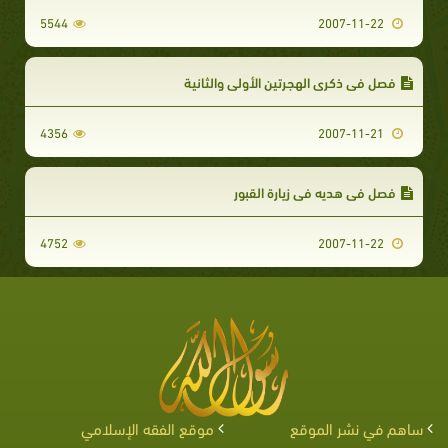
5544
2007-11-22
فصل في ذكرى الهجرتين الأولى والثانية
4356
2007-11-21
فصل في هديه في زيارة القبور
4752
2007-11-22
ساهم في نشر الموقع
موقع الفقه الإسلامي