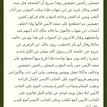
فيصلي ركعتين خفيفتين وهذا صريح أن الضجعة قبل سنة
الفجر وقال غيره عن ابن شهاب فإذا سكت المؤذن من أذان
الفجر وتبين له الفجر وجاءه المؤذن قام فركع ركعتين
خفيفتين ثم اضطجع على شقه الأيمن قالوا وإذا اختلف
أصحاب ابن شهاب فالقول ما قاله مالك لأنه أثبتهم فيه
وأحفظهم وقال الآخرون بل الصواب في هذا مع من خالف
مالكا وقال أبو بكر الخطيب روى مالك عن الزهري عن
عروة عن عائشة كان رسول الله يصلي من الليل إحدى
عشرة ركعة يوتر منها بواحدة فإذا فرغ منها اضطجع على
شقه الأيمن حتى يأتيه المؤذن فيصلي ركعتين خفيفتين
وخالف مالكا عقيل ويونس وشعيب وابن أبي ذئب والأوزاعي
وغيرهم فرووا النوم على الجانب الأيسر لكمال الراحة
وطيب المنام وصاحب الشرع يستحب النوم على الجانب
الأيمن لئلا يثقل نومه فينام عن قيام الليل فالنوم على
الجانب الأيمن أنفع للقلب وعلى الجانب الأيسر أنفع للبدن
والله أعلم