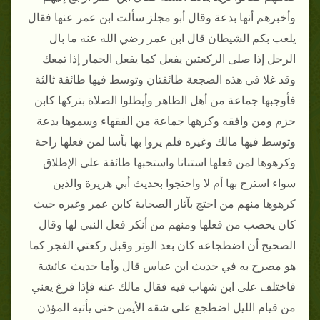
وأخبرهم أنها بدعة وقال أبو مجلز سألت ابن عمر عنها فقال
يلعب بكم الشيطان قال ابن عمر رضي الله عنه ما بال
الرجل إذا صلى الركعتين يفعل كما يفعل الحمار إذا تمعك
وقد غلا في هذه الضجعة طائفتان وتوسط فيها طائفة ثالثة
فأوجبها جماعة من أهل الظاهر وأبطلوا الصلاة بتركها كابن
حزم ومن وافقه وكرهها جماعة من الفقهاء وسموها بدعة
وتوسط فيها مالك وغيره فلم يروا بها بأسا لمن فعلها راحة
وكرهوها لمن فعلها استنانا واستحبها طائفة على الإطلاق
سواء استرح بها أم لا واحتجوا بحديث أبي هريرة والذين
كرهوها منهم من احتج بآثار الصحابة كابن عمر وغيره حيث
كان يحصب من فعلها ومنهم من أنكر فعل النبي لها وقال
الصحيح أن اضطجاعه كان بعد الوتر وقبل ركعتي الفجر كما
هو مصرح به في حديث ابن عباس قال وأما حديث عائشة
فاختلف على ابن شهاب فيه فقال مالك عنه فإذا فرغ يعني
من قيام الليل اضطجع على شقه الأيمن حتى يأتيه المؤذن