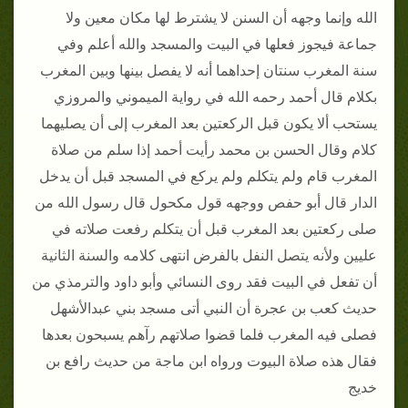
الله وإنما وجهه أن السنن لا يشترط لها مكان معين ولا
جماعة فيجوز فعلها في البيت والمسجد والله أعلم وفي
سنة المغرب سنتان إحداهما أنه لا يفصل بينها وبين المغرب
بكلام قال أحمد رحمه الله في رواية الميموني والمروزي
يستحب ألا يكون قبل الركعتين بعد المغرب إلى أن يصليهما
كلام وقال الحسن بن محمد رأيت أحمد إذا سلم من صلاة
المغرب قام ولم يتكلم ولم يركع في المسجد قبل أن يدخل
الدار قال أبو حفص ووجهه قول مكحول قال رسول الله من
صلى ركعتين بعد المغرب قبل أن يتكلم رفعت صلاته في
عليين ولأنه يتصل النفل بالفرض انتهى كلامه والسنة الثانية
أن تفعل في البيت فقد روى النسائي وأبو داود والترمذي من
حديث كعب بن عجرة أن النبي أتى مسجد بني عبدالأشهل
فصلى فيه المغرب فلما قضوا صلاتهم رآهم يسبحون بعدها
فقال هذه صلاة البيوت ورواه ابن ماجة من حديث رافع بن
خديج