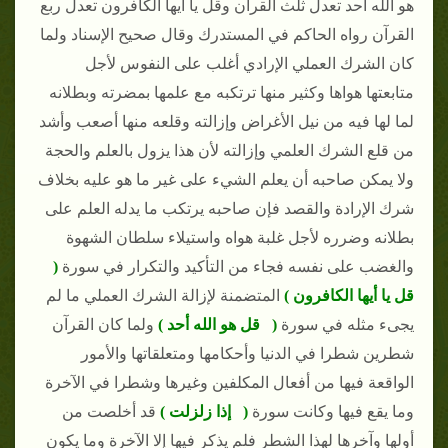
هو الله أحد تعدل ثلث القرآن وقل يا أيها الكافرون تعدل ربع
القرآن رواه الحاكم في المستدرك وقال صحيح الإسناد ولما
كان الشرك العملي الإرادي أغلب على النفوس لأجل
متابعتها هواها وكثير منها ترتكبه مع علمها بمضرته وبطلانه
لما لها فيه من نيل الأغراض وإزالته وقلعه منها أصعب وأشد
من قلع الشرك العلمي وإزالته لأن هذا يزول بالعلم والحجة
ولا يمكن صاحبه أن يعلم الشيء على غير ما هو عليه بخلاف
شرك الإرادة والقصد فإن صاحبه يرتكب ما يدله العلم على
بطلانه وضرره لأجل غلبة هواه واستيلاء سلطان الشهوة
والغضب على نفسه فجاء من التأكيد والتكرار في سورة
(
قل يا أيها الكافرون )
المتضمنة لإزالة الشرك العملي ما لم
يجىء مثله في سورة
( قل هو الله أحد )
ولما كان القرآن
شطرين شطرا في الدنيا وأحكامها ومتعلقاتها والأمور
الواقعة فيها من أفعال المكلفين وغيرها وشطرا في الآخرة
وما يقع فيها وكانت سورة
( إذا زلزلت )
قد أخلصت من
أولها وآخرها لهذا الشطر فلم يذكر فيها إلا الآخرة وما يكون