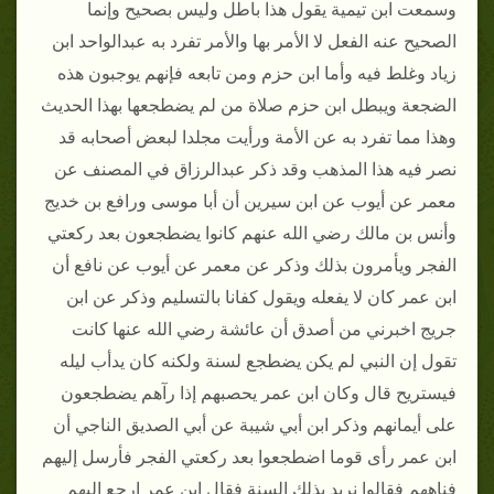
وسمعت ابن تيمية يقول هذا باطل وليس بصحيح وإنما
الصحيح عنه الفعل لا الأمر بها والأمر تفرد به عبدالواحد ابن
زياد وغلط فيه وأما ابن حزم ومن تابعه فإنهم يوجبون هذه
الضجعة ويبطل ابن حزم صلاة من لم يضطجعها بهذا الحديث
وهذا مما تفرد به عن الأمة ورأيت مجلدا لبعض أصحابه قد
نصر فيه هذا المذهب وقد ذكر عبدالرزاق في المصنف عن
معمر عن أيوب عن ابن سيرين أن أبا موسى ورافع بن خديج
وأنس بن مالك رضي الله عنهم كانوا يضطجعون بعد ركعتي
الفجر ويأمرون بذلك وذكر عن معمر عن أيوب عن نافع أن
ابن عمر كان لا يفعله ويقول كفانا بالتسليم وذكر عن ابن
جريج اخبرني من أصدق أن عائشة رضي الله عنها كانت
تقول إن النبي لم يكن يضطجع لسنة ولكنه كان يدأب ليله
فيستريح قال وكان ابن عمر يحصبهم إذا رآهم يضطجعون
على أيمانهم وذكر ابن أبي شيبة عن أبي الصديق الناجي أن
ابن عمر رأى قوما اضطجعوا بعد ركعتي الفجر فأرسل إليهم
فناههم فقالوا نريد بذلك السنة فقال ابن عمر ارجع إليهم