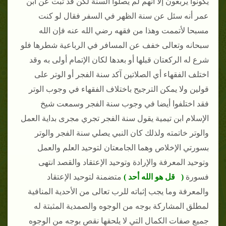
يكونوا يربعون إلا أنهم لم يصلوا السنة لكن قد ثبت عن ابن
عمر أنه سئل عن سنة الظهر في السفر فقال لو كنت
مسبحا لأتممت وهذا من فقهه رضي الله عنه فإن الله
سبحانه وتعالى خفف عن المسافر في الرباعية شطرها فلو
شرع له الركعتان قبلها أو بعدها لكان الإتمام أولى به وقد
اختلف الفقهاء أي الصلاتين آكد سنة الفجر أو الوتر على
قولين ولا يمكن الترجيح باختلاف الفقهاء في وجوب الوتر
فقد اختلفوا أيضا في وجوب سنة الفجر وسمعت شيخ
الإسلام ابن تيمية يقول سنة الفجر تجري مجرى بداية العمل
والوتر خاتمته ولذلك كان النبي يصلي سنة الفجر والوتر
بسورتي الإخلاص وهما الجامعتان لتوحيد العلم والعمل
وتوحيد المعرفة والإرادة وتوحيد الإعتقاد والقصد انتهى
فسورة
( قل هو الله أحد )
متضمنة لتوحيد الإعتقاد
والمعرفة وما يجب إثباته للرب تعالى من الأحدية المنافية
لمطلق المشاركة بوجه من الوجوه والصمدية المثبتة له
جميع صفات الكمال التي لا يلحقها نقص بوجه من الوجوه