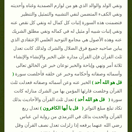
ونفي الولد والوالد الذي هو من لوازم الصمدية وغناه وأحديته
ونفي الكفء المتضمن لنفي التشبيه والتمثيل والتنظير
فتضمنت هذه السورة إثبات كل كمال له ونفي كل نقص عنه
ونفي إثبات شبيه أو مثيل له في كماله ونفي مطلق الشريك
عنه وهذه الأصول هي مجامع التوحيد العلمي الإعتقادي الذي
يباين صاحبه جميع فرق الضلال والشرك ولذلك كانت تعدل
ثلث القرآن فإن القرآن مداره على الخبر والإنشاء والإنشاء
ثلاثة أمر ونهي وإباحة والخبر نوعان خبر عن الخالق تعالى
وأسمائه وصفاته وأحكامه وخبر عن خلقه فأخلصت سورة
(
قل هو الله أحد )
الخبر عنه وعن أسمائه وصفاته فعدلت ثلث
القرآن وخلصت قارئها المؤمن بها من الشرك منازله كانت
سورة
( قل هو الله أحد )
تعدل ثلث القرآن والأحاديث بذلك
تكاد تبلغ مبلغ التواتر
( قل يا أيها الكافرون )
تعدل ربع
القرآن والحديث بذلك في الترمذي من رواية ابن عباس
رضي الله عنهما يرفعه إذا زلزلت تعدل نصف القرآن وقل