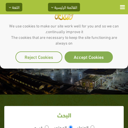
القائمة الرئيسية
اللغة
We use cookies to make our site work well for you and so we can
continually improve it.
The cookies that are necessary to keep the site functioning are
always on
سُنَّة التغني بالقرآن
Reject Cookies
Accept Cookies
البحث
العنوان
المحتوى
قسم