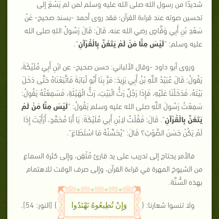
شديدًا من رسول الله صلى الله عليه وسلم لمن لم يَسْعَ إلى
تحسين صوته عند قراءة القرآن؛ فقد روى أحمد -بسند صحيح- عَنْ
سَعْدِ بْنِ أَبِي وَقَّاصٍ رضي الله عنه، قَالَ: قَالَ رَسُولُ اللهِ صلى الله
عليه وسلم:
"
لَيْسَ مِنَّا مَنْ لَمْ يَتَغَنَّ بِالْقُرْآنِ
"
.
وروى أبو داود -وقال الألباني: حسن صحيح- عن ابْنِ أَبِي مُلَيْكَةَ،
يَقُولُ: قَالَ عُبَيْدُ اللَّهِ بْنُ أَبِي يَزِيدَ: مَرَّ بِنَا أَبُو لُبَابَةَ فَاتَّبَعْنَاهُ حَتَّى دَخَلَ
بَيْتَهُ، فَدَخَلْنَا عَلَيْهِ، فَإِذَا رَجُلٌ رَثُّ الْبَيْتِ، رَثُّ الْهَيْئَةِ، فَسَمِعْتُهُ يَقُولُ:
سَمِعْتُ رَسُولَ اللَّهِ صلى الله عليه وسلم يَقُولُ:
"
لَيْسَ مِنَّا مَنْ لَمْ
يَتَغَنَّ بِالْقُرْآنِ
"
. قَالَ: فَقُلْتُ لاِبْنِ أَبِي مُلَيْكَةَ: يَا أَبَا مُحَمَّدٍ، أَرَأَيْتَ إِذَا
لَمْ يَكُنْ حَسَنَ الصَّوْتِ؟ قَالَ: "يُحَسِّنُهُ مَا اسْتَطَاعَ".
فالأمر يحتاج إلى تدريب على يد قارئ مُتْقِن، وإلى كثرة السماع
من الشيوخ المهرة في قراءة القرآن، وإلى صرف الوقت للاهتمام
بهذه السُّنَّة.
ولا تنسوا شعارنا: {
}
[النور: 54]
.
وَإِنْ تُطِيعُوهُ تَهْتَدُوا