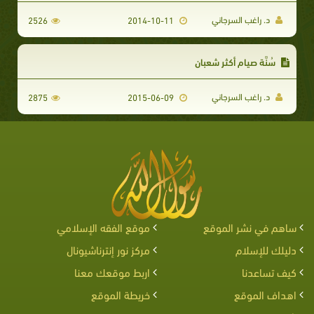
د. راغب السرجاني
2526
2014-10-11
سُنَّة صيام أكثر شعبان
د. راغب السرجاني
2875
2015-06-09
ساهم في نشر الموقع
موقع الفقه الإسلامي
دليلك للإسلام
مركز نور إنترناشيونال
كيف تساعدنا
اربط موقعك معنا
اهداف الموقع
خريطة الموقع