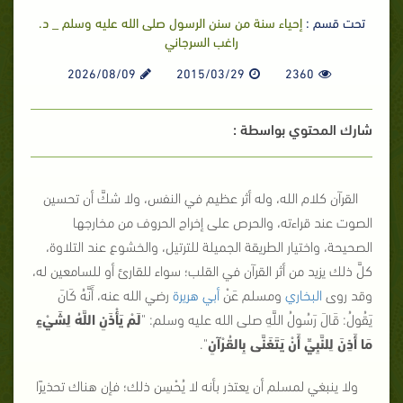
تحت قسم :
إحياء سنة من سنن الرسول صلى الله عليه وسلم _ د.
راغب السرجاني
2026/08/09
2015/03/29
2360
شارك المحتوي بواسطة :
القرآن كلام الله، وله أثر عظيم في النفس، ولا شكَّ أن تحسين
الصوت عند قراءته، والحرص على إخراج الحروف من مخارجها
الصحيحة، واختيار الطريقة الجميلة للترتيل، والخشوع عند التلاوة،
كلَّ ذلك يزيد من أثر القرآن في القلب؛ سواء للقارئ أو للسامعين له،
وقد روى
البخاري
ومسلم عَنْ
أبي هريرة
رضي الله عنه، أَنَّهُ كَانَ
يَقُولُ: قَالَ رَسُولُ اللَّهِ صلى الله عليه وسلم:
"
لَمْ يَأْذَنِ اللَّهُ لِشَيْءٍ
مَا أَذِنَ لِلنَّبِيِّ أَنْ يَتَغَنَّى بِالقُرْآنِ
"
.
ولا ينبغي لمسلم أن يعتذر بأنه لا يُحْسِن ذلك؛ فإن هناك تحذيرًا