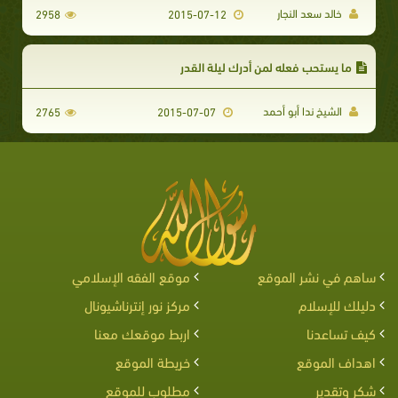
خالد سعد النجار
2958
2015-07-12
ما يستحب فعله لمن أدرك ليلة القدر
الشيخ ندا أبو أحمد
2765
2015-07-07
ساهم في نشر الموقع
موقع الفقه الإسلامي
دليلك للإسلام
مركز نور إنترناشيونال
كيف تساعدنا
اربط موقعك معنا
اهداف الموقع
خريطة الموقع
شكر وتقدير
مطلوب للموقع