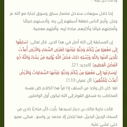
إننا خلال سويعات سندخل مضمار سباق وسوق تجارة مع الله عز
وجل، وأربح الناس صفقة أسبقهم إلى ربه، وأحسنهم صيامًا
وأفضلهم قيامًا وأكثرهم عبادة لربه، وأقلهم معصية.
إن المسابقة إلى الله أصل في هذا الدين. قال تعالى: {
سَابِقُوا
إِلَى مَغْفِرَةٍ مِنْ رَبِّكُمْ وَجَنَّةٍ عَرْضُهَا كَعَرْضِ السَّمَاءِ وَالأَرْضِ أُعِدَّتْ
لِلَّذِينَ آمَنُوا بِاللَّهِ وَرُسُلِهِ ذَلِكَ فَضْلُ اللَّهِ يُؤْتِيهِ مَنْ يَشَاءُ وَاللَّهُ ذُو
الْفَضْلِ الْعَظِيمِ
} [الحديد:21].
{
وَسَارِعُوا إِلَى مَغْفِرَةٍ مِنْ رَبِّكُمْ وَجَنَّةٍ عَرْضُهَا السَّمَاوَاتُ وَالأَرْضُ
أُعِدَّتْ لِلْمُتَّقِينَ
} [آل عمران:133].
لقد كان كل واحد من السلف إذا قرأ هذا الكلام ظن نفسه
المخاطب به فسابق القومَ إلى الله ليكون أول الواصلين.
قالت جارية مالك بن دينار لسيدها: رأيت كأن مناديًا نادى من
السماء الرحيلَ الرحيلَ، فما ارتحل إلا محمد بن واسع.. فبكى عمرو
حتى غشى عليه.