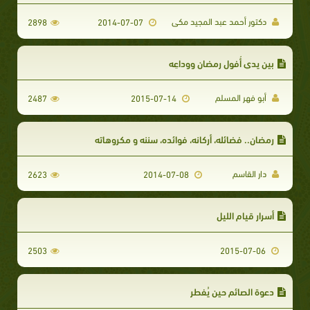
دكتور أحمد عبد المجيد مكى
2898
2014-07-07
بين يدي أُفول رمضان ووداعِه
أبو فهر المسلم
2487
2015-07-14
رمضان.. فضائله، أركانه، فوائده، سننه و مكروهاته
دار القاسم
2623
2014-07-08
أسرار قيام الليل
2503
2015-07-06
دعوة الصائم حين يُفطر