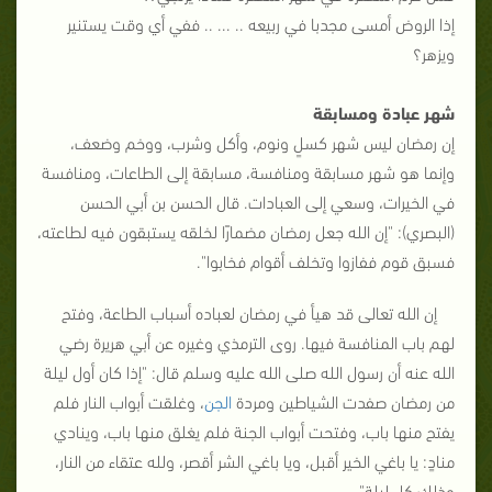
إذا الروض أمسى مجدبا في ربيعه .. ... .. ففي أي وقت يستنير
ويزهر؟
شهر عبادة ومسابقة
إن رمضان ليس شهر كسلٍ ونوم، وأكل وشرب، ووخم وضعف،
وإنما هو شهر مسابقة ومنافسة، مسابقة إلى الطاعات، ومنافسة
في الخيرات، وسعي إلى العبادات. قال الحسن بن أبي الحسن
(البصري): "إن الله جعل رمضان مضمارًا لخلقه يستبقون فيه لطاعته،
فسبق قوم ففازوا وتخلف أقوام فخابوا".
إن الله تعالى قد هيأ في رمضان لعباده أسباب الطاعة، وفتح
لهم باب المنافسة فيها. روى الترمذي وغيره عن أبي هريرة رضي
الله عنه أن رسول الله صلى الله عليه وسلم قال: "إذا كان أول ليلة
من رمضان صفدت الشياطين ومردة
الجن
، وغلقت أبواب النار فلم
يفتح منها باب، وفتحت أبواب الجنة فلم يغلق منها باب، وينادي
منادٍ: يا باغي الخير أقبل، ويا باغي الشر أقصر، ولله عتقاء من النار،
وذلك كل ليلة".