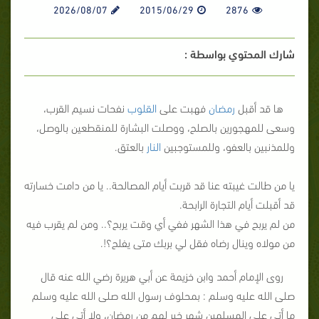
2026/08/07
2015/06/29
2876
شارك المحتوي بواسطة :
ها قد أقبل
رمضان
فهبت على
القلوب
نفحات نسيم القرب،
وسعى للمهجورين بالصلح، ووصلت البشارة للمنقطعين بالوصل،
وللمذنبين بالعفو، وللمستوجبين
النار
بالعتق.
يا من طالت غيبته عنا قد قربت أيام المصالحة.. يا من دامت خسارته
قد أقبلت أيام التجارة الرابحة.
من لم يربح في هذا الشهر ففي أي وقت يربح؟.. ومن لم يقرب فيه
من مولاه وينال رضاه فقل لي بربك متى يفلح؟!.
روى الإمام أحمد وابن خزيمة عن أبي هريرة رضي الله عنه قال
صلى الله عليه وسلم : بمحلوف رسول الله صلى الله عليه وسلم
ما أتى على المسلمين شهر خير لهم من رمضان، ولا أتى على