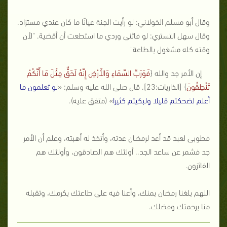
وقال أبو مسلم الخولاني: لو رأيت الجنة عيانًا ما كان عندي مستزاد.
وقال سهل التستري: لو فاثنى وردي ما استطعت أن أقضية. "لأن
وقته كله مشغول بالطاعة"
إن الأمر جد والله {
فَوَرَبِّ السَّمَاءِ وَالأَرْضِ إِنَّهُ لَحَقٌّ مِثْلَ مَا أَنَّكُمْ
تَنْطِقُونَ
} [الذاريات:23]. قال صلى الله عليه وسلم: «
لو تعلمون ما
أعلم لضحكتم قليلا ولبكيتم كثيرا
» (متفق عليه).
فطوبى لعبد قد أعد لرمضان عدته، وأتخذ له أهبته، وعلم أن الأمر
جد فشمر عن ساعد الجد.. أولئك هم الصادقون، وأولئك هم
الفائزون.
اللهم بلغنا رمضان بمنك، وأعنا فيه على طاعتك بكرمك، وتقبله
منا برحمتك وفضلك.