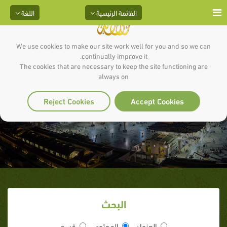
القائمة الرئيسية
اللغة
We use cookies to make our site work well for you and so we can
continually improve it.
The cookies that are necessary to keep the site functioning are
always on
يا باغي الخير أقبل
Reject Cookies
Accept Cookies
البحث
العنوان
المحتوى
قسم