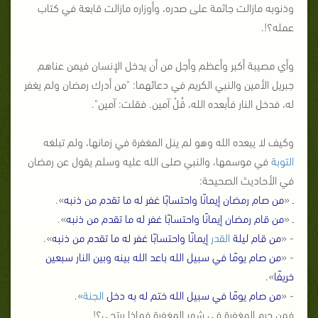
وذنوبه مازالت جاثمة على صدره، وأوزاره مازالت قابعة في كتاب
عمله؟!.
وأي مصيبة أكبر وأعظم وأجل من أن يدخل الإنسان فيمن عناهم
جبريل الأمين والنبي الكريم في دعائهما: "من أدرك رمضان ولم يغفر
له، فدخل النار فأبعده الله، قُلْ آمين. فقلت: آمين".
وكيف لا يبعده الله وهو لم ينل المغفرة في زمانها، ولم تبلغه
التوبة
في موسمها، والنبي صلى الله عليه وسلم يقول عن رمضان
في الأحاديث الصحيحة:
ـ «
من صام رمضان إيمانًا واحتسابًا غفر له ما تقدم من ذنبه
».
ـ «
من قام رمضان إيمانًا واحتسابًا غفر له ما تقدم من ذنبه
».
- «
من قام ليلة
القدر
إيمانًا واحتسابًا غفر له ما تقدم من ذنبه
».
- «
من صام يومًا في سبيل الله باعد الله بينه وبين النار سبعين
خريفًا
».
- «
من صام يومًا في سبيل الله ختم له به دخل
الجنة
».
فمن حرم المغفرة في شهر المغفرة فماذا يرتجي؟!