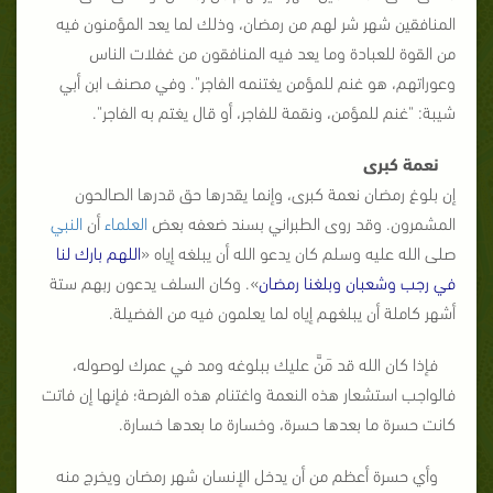
المنافقين شهر شر لهم من رمضان، وذلك لما يعد المؤمنون فيه
من القوة للعبادة وما يعد فيه المنافقون من غفلات الناس
وعوراتهم، هو غنم للمؤمن يغتنمه الفاجر". وفي مصنف ابن أبي
شيبة: "غنم للمؤمن، ونقمة للفاجر، أو قال يغتم به الفاجر".
نعمة كبرى
إن بلوغ رمضان نعمة كبرى، وإنما يقدرها حق قدرها الصالحون
المشمرون. وقد روى الطبراني بسند ضعفه بعض
العلماء
أن
النبي
صلى الله عليه وسلم كان يدعو الله أن يبلغه إياه «
اللهم بارك لنا
في رجب وشعبان وبلغنا رمضان
». وكان السلف يدعون ربهم ستة
أشهر كاملة أن يبلغهم إياه لما يعلمون فيه من الفضيلة.
فإذا كان الله قد مَنَّ عليك ببلوغه ومد في عمرك لوصوله،
فالواجب استشعار هذه النعمة واغتنام هذه الفرصة؛ فإنها إن فاتت
كانت حسرة ما بعدها حسرة، وخسارة ما بعدها خسارة.
وأي حسرة أعظم من أن يدخل الإنسان شهر رمضان ويخرج منه