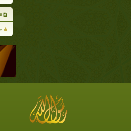
ال
مح