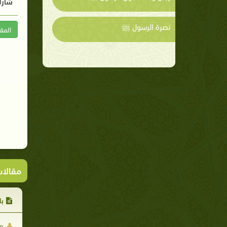
شارك
نصرة الرسول ﷺ
المق
مقالا
با
مح