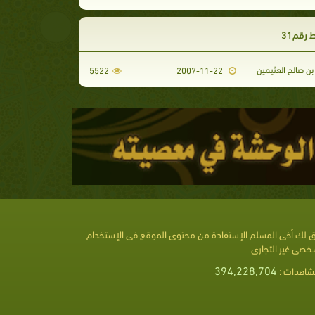
 رقم31
ن صالح العثيمين
5522
2007-11-22
 لك أخى المسلم الإستفادة من محتوى الموقع فى الإستخدام
خصى غير التجارى
394,228,704
شاهدات :