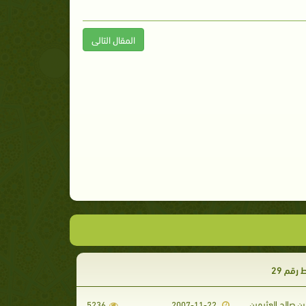
المقال التالى
رقم 29
ن صالح العثيمين
5236
2007-11-22