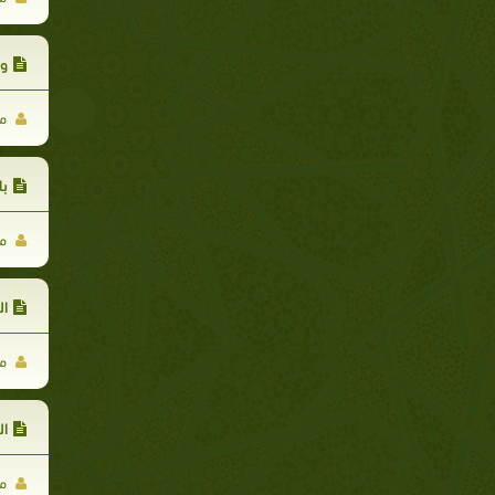
وج
مح
با
مح
ال
مح
ال
مح