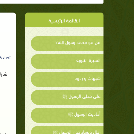
القائمة الرئيسية
من هو محمد رسول الله؟
تحت ق
السيرة النبوية
شارك
شبهات و ردود
على خطى الرسول ﷺ
أحاديث الرسول ﷺ
رجال ونساء حول الرسول ﷺ