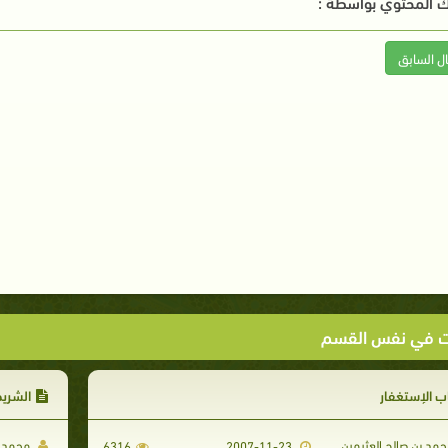
 المحتوي بواسطة :
ال السابق
ت في نفس القسم
ب الإستغفار
الشريط 
مد بن صالح العثيمين
محمد ب
6316
2007-11-23