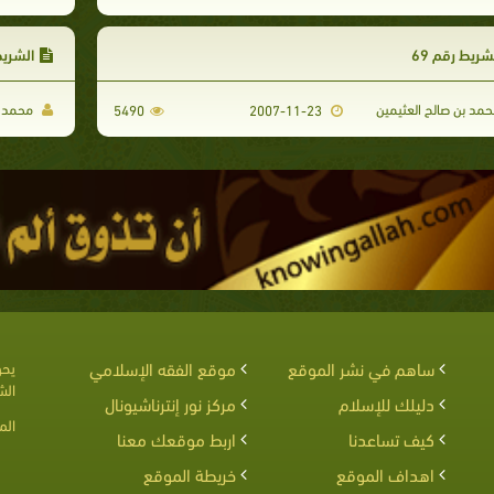
شريط رقم 69
الشريط
مد بن صالح العثيمين
محمد ب
5490
2007-11-23
ساهم في نشر الموقع
موقع الفقه الإسلامي
يحق
الش
دليلك للإسلام
مركز نور إنترناشيونال
الم
كيف تساعدنا
اربط موقعك معنا
اهداف الموقع
خريطة الموقع