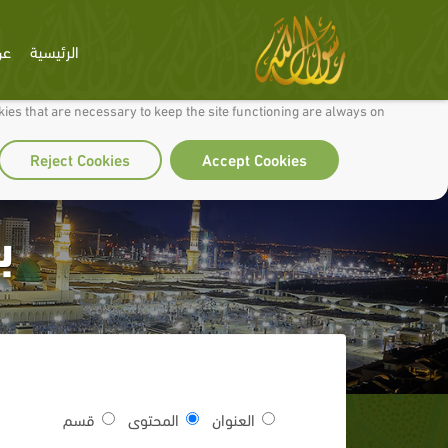
الرئيسية
عن
 to make our site work well for you and so we can continually improve it.
ies that are necessary to keep the site functioning are always on
Reject Cookies
Accept Cookies
ب
العنوان
المحتوى
قسم