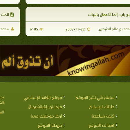
بع باب: إنما الأعمال بالنيات
الحث ع
مد بن صالح العثيمين
محمد ب
6105
2007-11-22
ساهم في نشر الموقع
موقع الفقه الإسلامي
يحق
الش
دليلك للإسلام
مركز نور إنترناشيونال
الم
كيف تساعدنا
اربط موقعك معنا
اهداف الموقع
خريطة الموقع