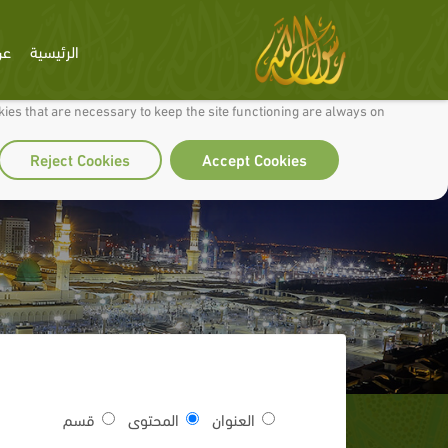
الرئيسية
عن
 to make our site work well for you and so we can continually improve it.
ies that are necessary to keep the site functioning are always on
Reject Cookies
Accept Cookies
العنوان
المحتوى
قسم