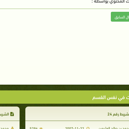
 المحتوي بواسطة :
ال السابق
ت في نفس القسم
شريط رقم 24
الشريط 
مد بن صالح العثيمين
محمد ب
5296
2007-11-22