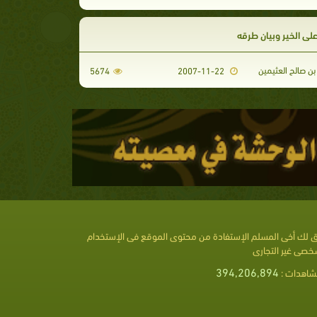
لى الخير وبيان طرقه
ن صالح العثيمين
5674
2007-11-22
 لك أخى المسلم الإستفادة من محتوى الموقع فى الإستخدام
خصى غير التجارى
394,206,894
شاهدات :