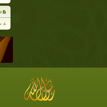
تا
مح