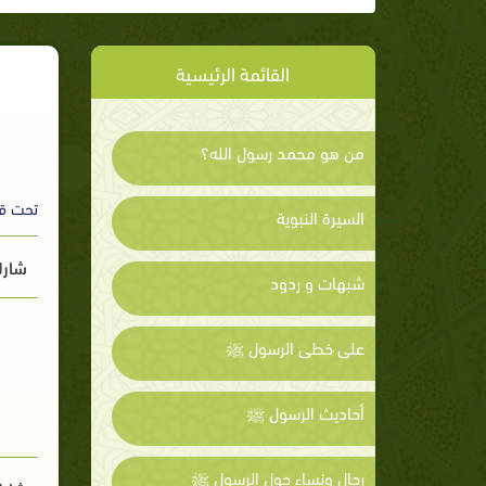
القائمة الرئيسية
من هو محمد رسول الله؟
تحت ق
السيرة النبوية
شارك
شبهات و ردود
على خطى الرسول ﷺ
أحاديث الرسول ﷺ
رجال ونساء حول الرسول ﷺ