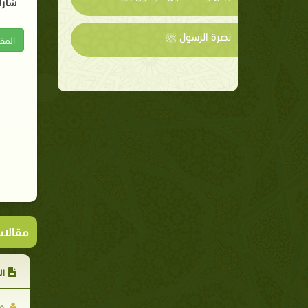
شارك
نصرة الرسول ﷺ
المق
مقالا
ال
مح