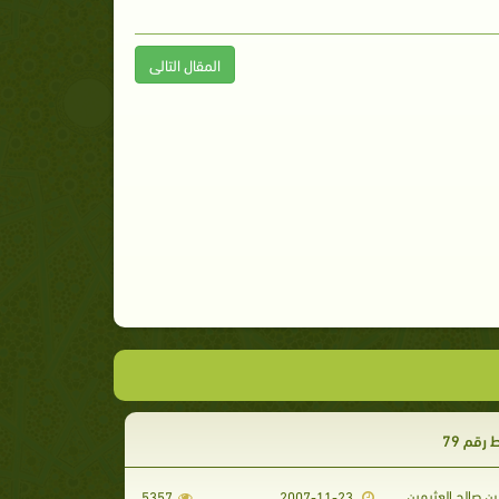
المقال التالى
رقم 79
ن صالح العثيمين
5357
2007-11-23